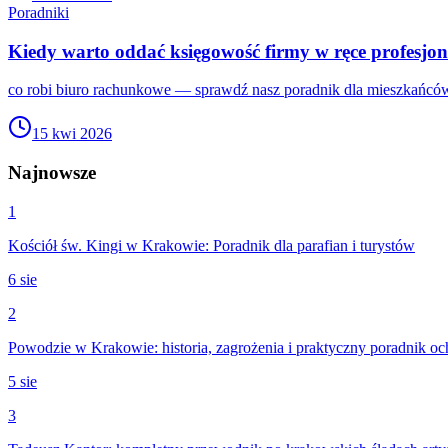
Poradniki
Kiedy warto oddać księgowość firmy w ręce profesjo
co robi biuro rachunkowe — sprawdź nasz poradnik dla mieszkańców
15 kwi 2026
Najnowsze
1
Kościół św. Kingi w Krakowie: Poradnik dla parafian i turystów
6 sie
2
Powodzie w Krakowie: historia, zagrożenia i praktyczny poradnik o
5 sie
3