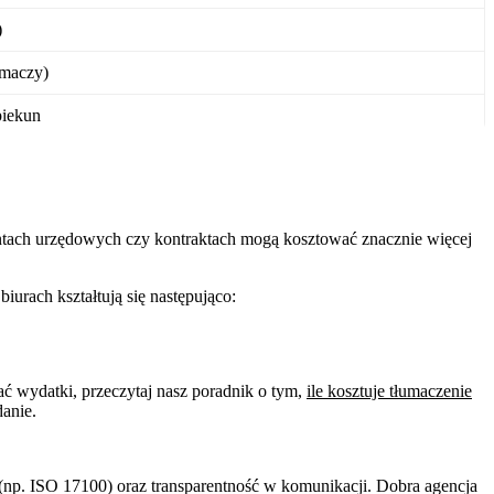
)
umaczy)
piekun
ntach urzędowych czy kontraktach mogą kosztować znacznie więcej
urach kształtują się następująco:
wać wydatki, przeczytaj nasz poradnik o tym,
ile kosztuje tłumaczenie
anie.
 (np. ISO 17100) oraz transparentność w komunikacji. Dobra agencja