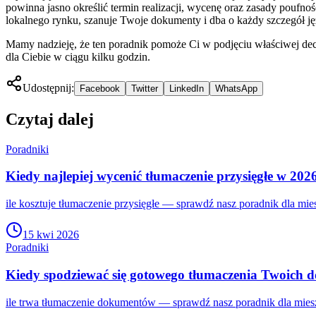
powinna jasno określić termin realizacji, wycenę oraz zasady poufno
lokalnego rynku, szanuje Twoje dokumenty i dba o każdy szczegół j
Mamy nadzieję, że ten poradnik pomoże Ci w podjęciu właściwej decy
dla Ciebie w ciągu kilku godzin.
Udostępnij:
Facebook
Twitter
LinkedIn
WhatsApp
Czytaj dalej
Poradniki
Kiedy najlepiej wycenić tłumaczenie przysięgłe w 202
ile kosztuje tłumaczenie przysięgłe — sprawdź nasz poradnik dla mi
15 kwi 2026
Poradniki
Kiedy spodziewać się gotowego tłumaczenia Twoich
ile trwa tłumaczenie dokumentów — sprawdź nasz poradnik dla mies