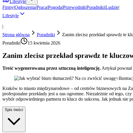
Lifestyle
Firmy
|
Ogłoszenia
|
Praca
|
Pogoda
|
Przewodnik
|
Poradniki
|
Ludzie
|
Lifestyle
|
Strona główna
Poradniki
Zanim zlecisz przekład sprawdz te k
Poradniki
15 kwietnia 2026
Zanim zlecisz przekład sprawdz te kluczo
Treść wygenerowana przez sztuczną inteligencję.
Artykuł powstał
Ilustra
Kraków to miasto międzynarodowe – od centrów biznesowych na Zabło
profesjonalne przekłady jest u nas ogromne. Niezależnie od tego, czy
wybór odpowiedniego partnera to klucz do sukcesu. Jak jednak nie po
Spis treści