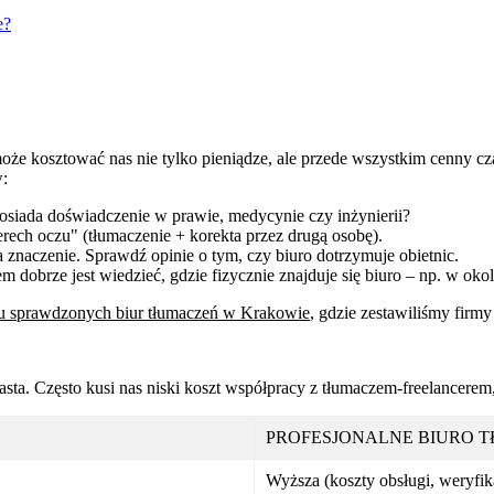
e?
że kosztować nas nie tylko pieniądze, ale przede wszystkim cenny cz
:
osiada doświadczenie w prawie, medycynie czy inżynierii?
erech oczu" (tłumaczenie + korekta przez drugą osobę).
 znaczenie. Sprawdź opinie o tym, czy biuro dotrzymuje obietnic.
 dobrze jest wiedzieć, gdzie fizycznie znajduje się biuro – np. w ok
u sprawdzonych biur tłumaczeń w Krakowie
, gdzie zestawiliśmy firmy
sta. Często kusi nas niski koszt współpracy z tłumaczem-freelancerem,
PROFESJONALNE BIURO 
Wyższa (koszty obsługi, weryfik