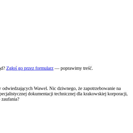
ąd?
Zgłoś go przez formularz
— poprawimy treść.
tów odwiedzających Wawel. Nic dziwnego, że zapotrzebowanie na
pecjalistycznej dokumentacji technicznej dla krakowskiej korporacji,
 zaufania?