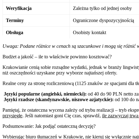
Weryfikacja
Zależna tylko od jednej osoby
Terminy
Ograniczone dyspozycyjnością
Obsługa
Osobisty kontakt
Uwaga: Podane różnice w cenach są szacunkowe i mogą się różnić w 
Budżet a jakość – ile to właściwie powinno kosztować?
Krakowianie cenią sobie rozsądne wydatki, jednak w branży lingwi
niż oszczędności uzyskane przy wyborze najtańszej oferty.
Realne ceny za stronę rozliczeniową (1125 znaków ze spacjami dla t
Języki popularne (angielski, niemiecki):
od 40 do 90 PLN netto za 
Języki rzadsze (skandynawskie, niszowe azjatyckie):
od 100 do na
Pamiętaj, że ostateczna wycena zależy od trybu realizacji – tryb eks
przysięgłe
. Jeśli natomiast goni Cię czas, sprawdź,
ile zazwyczaj trw
Podsumowanie: Jak podjąć ostateczną decyzję?
Wybierając biuro tłumaczeń w Krakowie, nie kieruj się wyłącznie na