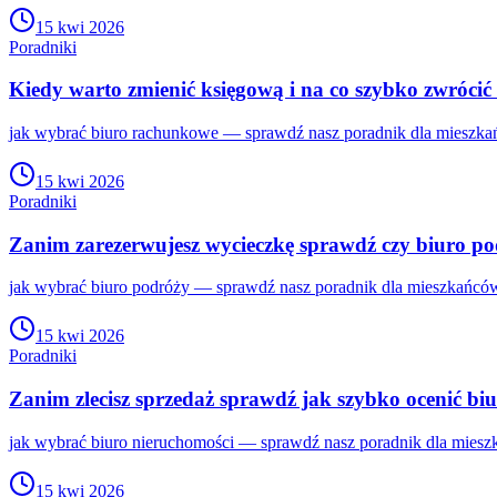
15 kwi 2026
Poradniki
Kiedy warto zmienić księgową i na co szybko zwróci
jak wybrać biuro rachunkowe — sprawdź nasz poradnik dla mieszkań
15 kwi 2026
Poradniki
Zanim zarezerwujesz wycieczkę sprawdź czy biuro po
jak wybrać biuro podróży — sprawdź nasz poradnik dla mieszkańców
15 kwi 2026
Poradniki
Zanim zlecisz sprzedaż sprawdź jak szybko ocenić bi
jak wybrać biuro nieruchomości — sprawdź nasz poradnik dla miesz
15 kwi 2026