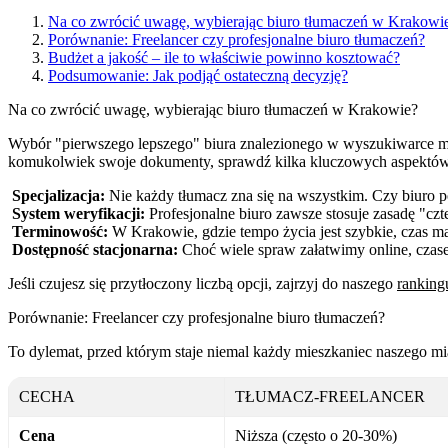
Na co zwrócić uwagę, wybierając biuro tłumaczeń w Krakowi
Porównanie: Freelancer czy profesjonalne biuro tłumaczeń?
Budżet a jakość – ile to właściwie powinno kosztować?
Podsumowanie: Jak podjąć ostateczną decyzję?
Na co zwrócić uwagę, wybierając biuro tłumaczeń w Krakowie?
Wybór "pierwszego lepszego" biura znalezionego w wyszukiwarce mo
komukolwiek swoje dokumenty, sprawdź kilka kluczowych aspektów
Specjalizacja:
Nie każdy tłumacz zna się na wszystkim. Czy biuro p
System weryfikacji:
Profesjonalne biuro zawsze stosuje zasadę "czt
Terminowość:
W Krakowie, gdzie tempo życia jest szybkie, czas ma
Dostępność stacjonarna:
Choć wiele spraw załatwimy online, czasem
Jeśli czujesz się przytłoczony liczbą opcji, zajrzyj do naszego
ranking
Porównanie: Freelancer czy profesjonalne biuro tłumaczeń?
To dylemat, przed którym staje niemal każdy mieszkaniec naszego mia
CECHA
TŁUMACZ-FREELANCER
Cena
Niższa (często o 20-30%)