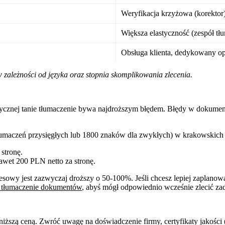
Weryfikacja krzyżowa (korektor
Większa elastyczność (zespół tł
Obsługa klienta, dedykowany o
zależności od języka oraz stopnia skomplikowania zlecenia.
stycznej tanie tłumaczenie bywa najdroższym błędem. Błędy w dokume
łumaczeń przysięgłych lub 1800 znaków dla zwykłych) w krakowskich bi
stronę.
wet 200 PLN netto za stronę.
presowy jest zazwyczaj droższy o 50-100%. Jeśli chcesz lepiej zaplano
a tłumaczenie dokumentów
, abyś mógł odpowiednio wcześnie zlecić zad
jniższą ceną. Zwróć uwagę na doświadczenie firmy, certyfikaty jakości