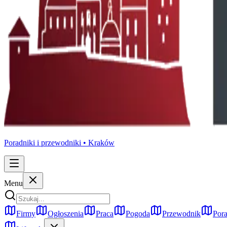
Poradniki i przewodniki •
Kraków
Menu
Firmy
Ogłoszenia
Praca
Pogoda
Przewodnik
Pora