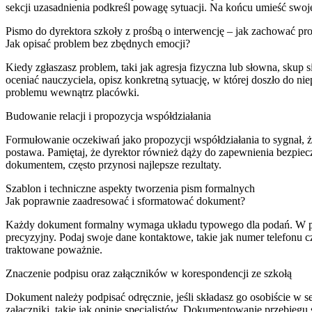
sekcji uzasadnienia podkreśl powagę sytuacji. Na końcu umieść swoj
Pismo do dyrektora szkoły z prośbą o interwencję – jak zachować pr
Jak opisać problem bez zbędnych emocji?
Kiedy zgłaszasz problem, taki jak agresja fizyczna lub słowna, sku
oceniać nauczyciela, opisz konkretną sytuację, w której doszło do n
problemu wewnątrz placówki.
Budowanie relacji i propozycja współdziałania
Formułowanie oczekiwań jako propozycji współdziałania to sygnał, ż
postawa. Pamiętaj, że dyrektor również dąży do zapewnienia bezpiec
dokumentem, często przynosi najlepsze rezultaty.
Szablon i techniczne aspekty tworzenia pism formalnych
Jak poprawnie zaadresować i sformatować dokument?
Każdy dokument formalny wymaga układu typowego dla podań. W praw
precyzyjny. Podaj swoje dane kontaktowe, takie jak numer telefonu c
traktowane poważnie.
Znaczenie podpisu oraz załączników w korespondencji ze szkołą
Dokument należy podpisać odręcznie, jeśli składasz go osobiście w se
załączniki, takie jak opinie specjalistów. Dokumentowanie przebie