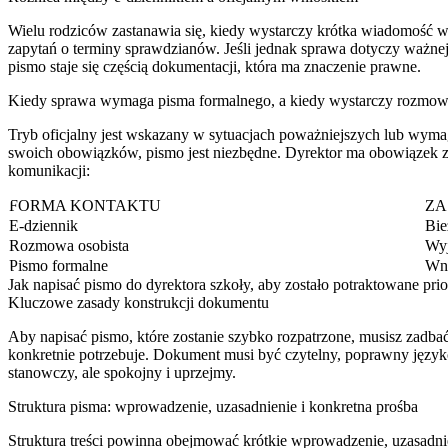
Wielu rodziców zastanawia się, kiedy wystarczy krótka wiadomość w 
zapytań o terminy sprawdzianów. Jeśli jednak sprawa dotyczy ważnej 
pismo staje się częścią dokumentacji, która ma znaczenie prawne.
Kiedy sprawa wymaga pisma formalnego, a kiedy wystarczy rozmo
Tryb oficjalny jest wskazany w sytuacjach poważniejszych lub wymaga
swoich obowiązków, pismo jest niezbędne. Dyrektor ma obowiązek 
komunikacji:
FORMA KONTAKTU
ZA
E-dziennik
Bie
Rozmowa osobista
Wyj
Pismo formalne
Wni
Jak napisać pismo do dyrektora szkoły, aby zostało potraktowane pri
Kluczowe zasady konstrukcji dokumentu
Aby napisać pismo, które zostanie szybko rozpatrzone, musisz zadbać o
konkretnie potrzebuje. Dokument musi być czytelny, poprawny język
stanowczy, ale spokojny i uprzejmy.
Struktura pisma: wprowadzenie, uzasadnienie i konkretna prośba
Struktura treści powinna obejmować krótkie wprowadzenie, uzasadnie