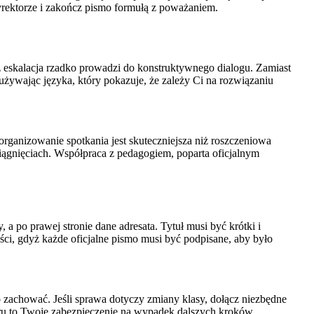
yrektorze i zakończ pismo formułą z poważaniem.
aż eskalacja rzadko prowadzi do konstruktywnego dialogu. Zamiast
używając języka, który pokazuje, że zależy Ci na rozwiązaniu
rganizowanie spotkania jest skuteczniejsza niż roszczeniowa
iągnięciach. Współpraca z pedagogiem, poparta oficjalnym
o prawej stronie dane adresata. Tytuł musi być krótki i
ści, gdyż każde oficjalne pismo musi być podpisane, aby było
to zachować. Jeśli sprawa dotyczy zmiany klasy, dołącz niezbędne
oru to Twoje zabezpieczenie na wypadek dalszych kroków.