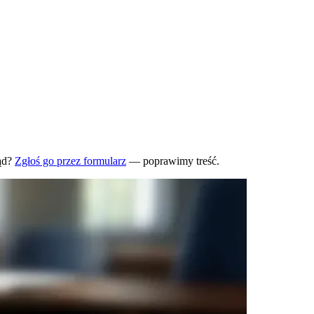
ąd?
Zgłoś go przez formularz
— poprawimy treść.