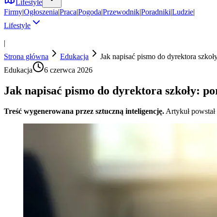
Lifestyle
Firmy
|
Ogłoszenia
|
Praca
|
Pogoda
|
Przewodnik
|
Poradniki
|
Ludzie
|
Lifestyle
|
Strona główna
Edukacja
Jak napisać pismo do dyrektora szkoły
Edukacja
6 czerwca 2026
Jak napisać pismo do dyrektora szkoły: po
Treść wygenerowana przez sztuczną inteligencję.
Artykuł powstał