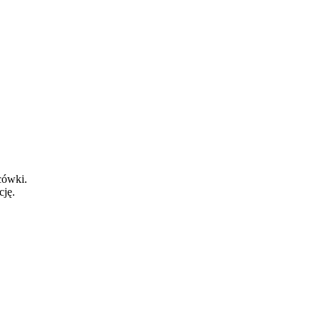
cówki.
cję.