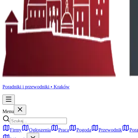
Poradniki i przewodniki •
Kraków
Menu
Firmy
Ogłoszenia
Praca
Pogoda
Przewodnik
Pora