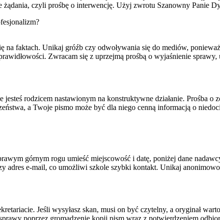
e żądania, czyli prośbę o interwencję. Użyj zwrotu Szanowny Panie D
ofesjonalizm?
p się na faktach. Unikaj gróźb czy odwoływania się do mediów, poniew
ieprawidłowości. Zwracam się z uprzejmą prośbą o wyjaśnienie sprawy, 
e jesteś rodzicem nastawionym na konstruktywne działanie. Prośba o zo
zeństwa, a Twoje pismo może być dla niego cenną informacją o niedoc
ym górnym rogu umieść miejscowość i datę, poniżej dane nadawcy, a p
zy adres e-mail, co umożliwi szkole szybki kontakt. Unikaj anonimowo
kretariacie. Jeśli wysyłasz skan, musi on być czytelny, a oryginał war
gu sprawy poprzez gromadzenie kopii pism wraz z potwierdzeniem odbi