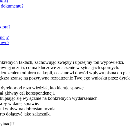
zkołą
iu dokumentu?
ktora?
ncji?
rowe?
onkretnych faktach, zachowując zwięzły i uprzejmy ton wypowiedzi.
prawnej ucznia, co ma kluczowe znaczenie w sytuacjach spornych.
twierdzeniem odbioru na kopii, co stanowi dowód wpływu pisma do pla
ksza szansę na pozytywne rozpatrzenie Twojego wniosku przez dyrek
yrektor od razu wiedział, kto kieruje sprawę.
ał główny cel korespondencji.
skupiając się wyłącznie na konkretnych wydarzeniach.
zkoły w danej sprawie.
dni wpływ na dobrostan ucznia.
to dołączyć jako załącznik.
ytuacji?