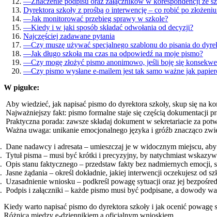
—
Znaczenie podpisu oraz załączników w korespondencji ze s
Dyrektora szkoły z prośbą o interwencję – co robić po złożen
—
Jak monitorować przebieg sprawy w szkole?
—
Kiedy i w jaki sposób składać odwołania od decyzji?
Najczęściej zadawane pytania
—
Czy muszę używać specjalnego szablonu do pisania do dyre
—
Jak długo szkoła ma czas na odpowiedź na moje pismo?
—
Czy mogę złożyć pismo anonimowo, jeśli boję się konsekwe
—
Czy pismo wysłane e-mailem jest tak samo ważne jak papie
W pigułce:
Aby wiedzieć, jak napisać pismo do dyrektora szkoły, skup się na k
Najważniejszy fakt: pismo formalne staje się częścią dokumentacji 
Praktyczna porada: zawsze składaj dokument w sekretariacie za po
Ważna uwaga: unikanie emocjonalnego języka i gróźb znacząco zwię
Dane nadawcy i adresata – umieszczaj je w widocznym miejscu, aby d
Tytuł pisma – musi być krótki i precyzyjny, by natychmiast wskazyw
Opis stanu faktycznego – przedstaw fakty bez nadmiernych emocji, 
Jasne żądania – określ dokładnie, jakiej interwencji oczekujesz od s
Uzasadnienie wniosku – podkreśl powagę sytuacji oraz jej bezpośre
Podpis i załączniki – każde pismo musi być podpisane, a dowody war
Kiedy warto napisać pismo do dyrektora szkoły i jak ocenić powagę s
Różnica między e-dziennikiem a oficjalnym wnioskiem