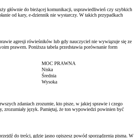
łuży głównie do bieżącej komunikacji, usprawiedliwień czy szybkich
ołanie od kary, e-dziennik nie wystarczy. W takich przypadkach
prawie agresji rówieśników lub gdy nauczyciel nie wywiązuje się ze
woim prawem. Poniższa tabela przedstawia porównanie form
MOC PRAWNA
Niska
Średnia
Wysoka
erwszych zdaniach zrozumie, kto pisze, w jakiej sprawie i czego
y, zrozumiały język. Pamiętaj, że ton wypowiedzi powinien być
rzejdź do treści, gdzie jasno opiszesz powód sporządzenia pisma. W