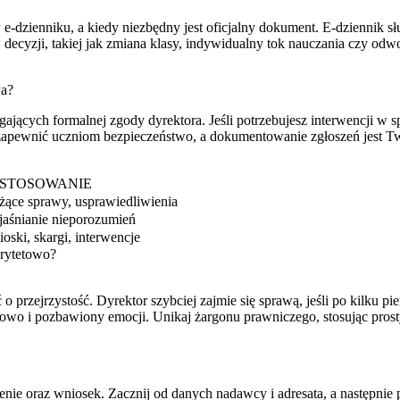
e-dzienniku, a kiedy niezbędny jest oficjalny dokument. E-dziennik s
decyzji, takiej jak zmiana klasy, indywidualny tok nauczania czy odw
wa?
jących formalnej zgody dyrektora. Jeśli potrzebujesz interwencji w s
zapewnić uczniom bezpieczeństwo, a dokumentowanie zgłoszeń jest T
STOSOWANIE
żące sprawy, usprawiedliwienia
aśnianie nieporozumień
oski, skargi, interwencje
orytetowo?
 przejrzystość. Dyrektor szybciej zajmie się sprawą, jeśli po kilku pi
owo i pozbawiony emocji. Unikaj żargonu prawniczego, stosując prost
nie oraz wniosek. Zacznij od danych nadawcy i adresata, a następnie p