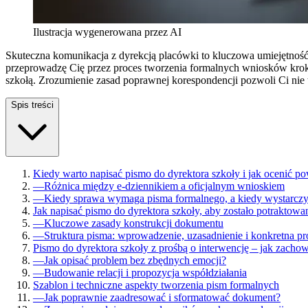
Ilustracja wygenerowana przez AI
Skuteczna komunikacja z dyrekcją placówki to kluczowa umiejętnoś
przeprowadzę Cię przez proces tworzenia formalnych wniosków krok 
szkołą. Zrozumienie zasad poprawnej korespondencji pozwoli Ci nie 
Spis treści
Kiedy warto napisać pismo do dyrektora szkoły i jak ocenić po
—
Różnica między e-dziennikiem a oficjalnym wnioskiem
—
Kiedy sprawa wymaga pisma formalnego, a kiedy wystarcz
Jak napisać pismo do dyrektora szkoły, aby zostało potraktowa
—
Kluczowe zasady konstrukcji dokumentu
—
Struktura pisma: wprowadzenie, uzasadnienie i konkretna pr
Pismo do dyrektora szkoły z prośbą o interwencję – jak zacho
—
Jak opisać problem bez zbędnych emocji?
—
Budowanie relacji i propozycja współdziałania
Szablon i techniczne aspekty tworzenia pism formalnych
—
Jak poprawnie zaadresować i sformatować dokument?