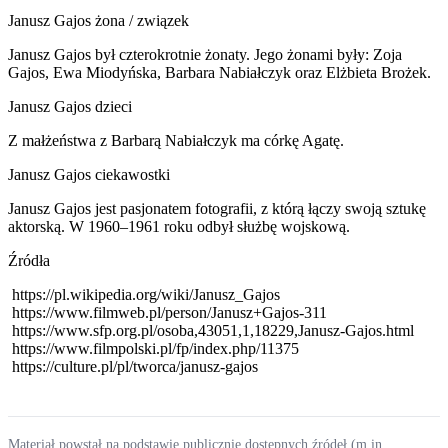
Janusz Gajos żona / związek
Janusz Gajos był czterokrotnie żonaty. Jego żonami były: Zoja
Gajos, Ewa Miodyńska, Barbara Nabiałczyk oraz Elżbieta Brożek.
Janusz Gajos dzieci
Z małżeństwa z Barbarą Nabiałczyk ma córkę Agatę.
Janusz Gajos ciekawostki
Janusz Gajos jest pasjonatem fotografii, z którą łączy swoją sztukę
aktorską. W 1960–1961 roku odbył służbę wojskową.
Źródła
https://pl.wikipedia.org/wiki/Janusz_Gajos
https://www.filmweb.pl/person/Janusz+Gajos-311
https://www.sfp.org.pl/osoba,43051,1,18229,Janusz-Gajos.html
https://www.filmpolski.pl/fp/index.php/11375
https://culture.pl/pl/tworca/janusz-gajos
Materiał powstał na podstawie publicznie dostępnych źródeł (m.in.