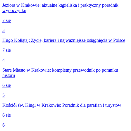
Jeziora w Krakowie: aktualne kąpieliska i praktyczny poradnik
wypoczynku
7 sie
3
Hugo Kołłątaj: Życie, kariera i najważniejsze osiągnięcia w Polsce
7 sie
4
Stare Miasto w Krakowie: kompletny przewodnik po pomniku
historii
6 sie
5
Kościół św. Kingi w Krakowie: Poradnik dla parafian i turystów
6 sie
6