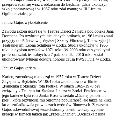
przeprowadził się wraz z rodzicami do Będzina, gdzie ukończył
szkołę podstawową i w 1957 roku zdał maturę w III Liceum
Ogólnokształcącym.
Janusz Gajos wykształcenie
Zawodu aktora uczył się w Teatrze Dzieci Zagłębia pod opieką Jana
Dormana. Po trzykrotnych nieudanych próbach, w 1961 roku został
przyjęty do Państwowej Wyższej Szkoły Filmowej, Telewizyjnej i
Teatralnej im. Leona Schillera w Łodzi. Studia ukończył w 1965
roku, a dyplom uzyskał w 1971 roku. W 2008 roku otrzymał tytuł
profesora sztuk teatralnych, a 7 października 2016 roku został
uhonorowany tytułem doktora honoris causa PWSFTviT w Łodzi.
Janusz Gajos kariera
Karierę zawodową rozpoczął w 1957 roku w Teatrze Dzieci
Zagłębia w Będzinie. W 1964 roku zadebiutował w filmie
„Panienka z okienka” rolą Pietrka. W latach 1965–1970 był
związany z Teatrem im. Stefana Jaracza w Łodzi. Przełomem w
jego karierze była rola Janka Kosa w serialu „Czterej pancerni i
pies”, która przyniosła mu ogromną popularność, ale także na kilka
lat zaszufladkowała go w oczach twórców filmowych. Z czasem
Gajos udowodnił swój wszechstronny talent, tworząc wybitne
kreacje w filmach takich jak „Przesłuchanie”, „Ucieczka z kina