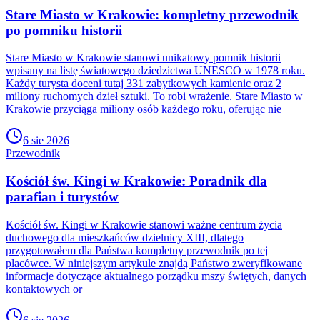
Stare Miasto w Krakowie: kompletny przewodnik
po pomniku historii
Stare Miasto w Krakowie stanowi unikatowy pomnik historii
wpisany na listę światowego dziedzictwa UNESCO w 1978 roku.
Każdy turysta doceni tutaj 331 zabytkowych kamienic oraz 2
miliony ruchomych dzieł sztuki. To robi wrażenie. Stare Miasto w
Krakowie przyciąga miliony osób każdego roku, oferując nie
6 sie 2026
Przewodnik
Kościół św. Kingi w Krakowie: Poradnik dla
parafian i turystów
Kościół św. Kingi w Krakowie stanowi ważne centrum życia
duchowego dla mieszkańców dzielnicy XIII, dlatego
przygotowałem dla Państwa kompletny przewodnik po tej
placówce. W niniejszym artykule znajdą Państwo zweryfikowane
informacje dotyczące aktualnego porządku mszy świętych, danych
kontaktowych or