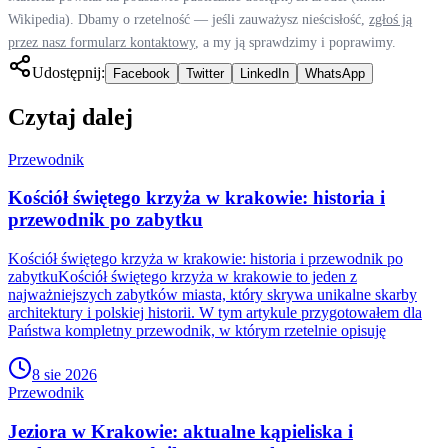
Wikipedia). Dbamy o rzetelność — jeśli zauważysz nieścisłość,
zgłoś ją
przez nasz formularz kontaktowy
, a my ją sprawdzimy i poprawimy.
Udostępnij:
Facebook
Twitter
LinkedIn
WhatsApp
Czytaj dalej
Przewodnik
Kościół świętego krzyża w krakowie: historia i
przewodnik po zabytku
Kościół świętego krzyża w krakowie: historia i przewodnik po
zabytkuKościół świętego krzyża w krakowie to jeden z
najważniejszych zabytków miasta, który skrywa unikalne skarby
architektury i polskiej historii. W tym artykule przygotowałem dla
Państwa kompletny przewodnik, w którym rzetelnie opisuję
8 sie 2026
Przewodnik
Jeziora w Krakowie: aktualne kąpieliska i