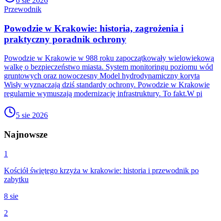
6 sie 2026
Przewodnik
Powodzie w Krakowie: historia, zagrożenia i
praktyczny poradnik ochrony
Powodzie w Krakowie w 988 roku zapoczątkowały wielowiekową
walkę o bezpieczeństwo miasta. System monitoringu poziomu wód
gruntowych oraz nowoczesny Model hydrodynamiczny koryta
Wisły wyznaczają dziś standardy ochrony. Powodzie w Krakowie
regularnie wymuszają modernizację infrastruktury. To fakt.W pi
5 sie 2026
Najnowsze
1
Kościół świętego krzyża w krakowie: historia i przewodnik po
zabytku
8 sie
2