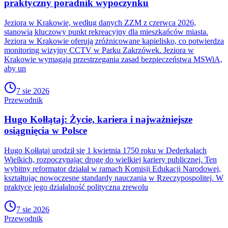
praktyczny poradnik wypoczynku
Jeziora w Krakowie, według danych ZZM z czerwca 2026,
stanowią kluczowy punkt rekreacyjny dla mieszkańców miasta.
Jeziora w Krakowie oferują zróżnicowane kąpielisko, co potwierdza
monitoring wizyjny CCTV w Parku Zakrzówek. Jeziora w
Krakowie wymagają przestrzegania zasad bezpieczeństwa MSWiA,
aby un
7 sie 2026
Przewodnik
Hugo Kołłątaj: Życie, kariera i najważniejsze
osiągnięcia w Polsce
Hugo Kołłątaj urodził się 1 kwietnia 1750 roku w Dederkałach
Wielkich, rozpoczynając drogę do wielkiej kariery publicznej. Ten
wybitny reformator działał w ramach Komisji Edukacji Narodowej,
kształtując nowoczesne standardy nauczania w Rzeczypospolitej. W
praktyce jego działalność polityczna zrewolu
7 sie 2026
Przewodnik