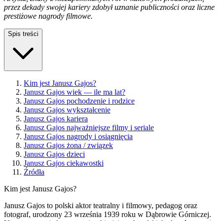
przez dekady swojej kariery zdobył uznanie publiczności oraz liczne
prestiżowe nagrody filmowe.
Spis treści
Kim jest Janusz Gajos?
Janusz Gajos wiek — ile ma lat?
Janusz Gajos pochodzenie i rodzice
Janusz Gajos wykształcenie
Janusz Gajos kariera
Janusz Gajos najważniejsze filmy i seriale
Janusz Gajos nagrody i osiągnięcia
Janusz Gajos żona / związek
Janusz Gajos dzieci
Janusz Gajos ciekawostki
Źródła
Kim jest Janusz Gajos?
Janusz Gajos to polski aktor teatralny i filmowy, pedagog oraz
fotograf, urodzony 23 września 1939 roku w Dąbrowie Górniczej.