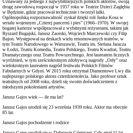
Uznawany za jednego z najwybitniejszych polskich aktorów, swoją
drogę zawodową rozpoczął w 1957 roku w Teatrze Dzieci Zagłębia
w Będzinie, gdzie pracował technicznie i tworzył lalki.
Ogólnopolską rozpoznawalność zyskał dzięki roli Janka Kosa w
serialu wojennym „Czterej pancerni i pies” (1966–1970). W swojej
bogatej karierze współpracował z wybitnymi reżyserami, takimi jak
Ryszard Bugajski, Janusz Zaorski, Wojciech Marczewski czy Filip
Bajon. Występował na deskach wielu renomowanych teatrów, w
tym Teatru Narodowego w Warszawie, Teatru im. Stefana Jaracza
w Łodzi, Teatru Komedia, Teatru Polskiego, Teatru Kwadrat, Teatru
Dramatycznego oraz Teatru Powszechnego. Jest laureatem licznych
wyróżnień, w tym sześciokrotnym zdobywcą nagrody „Orły” oraz
wielokrotnym laureatem nagród festiwalu Polskich Filmów
Fabularnych w Gdyni. W 2015 roku otrzymał Diamentowe Lwy dla
najlepszego polskiego aktora czterdziestolecia. Jako profesor sztuk
teatralnych od 2008 roku, dzieli się swoim doświadczeniem z
młodszymi pokoleniami artystów.
Janusz Gajos wiek — ile ma lat?
Janusz Gajos urodził się 23 września 1939 roku. Aktor ma obecnie
85 lat.
Janusz Gajos pochodzenie i rodzice
Janusz Gajos urodził się w Dąbrowie Górniczej. Gdy miał 11 lat,