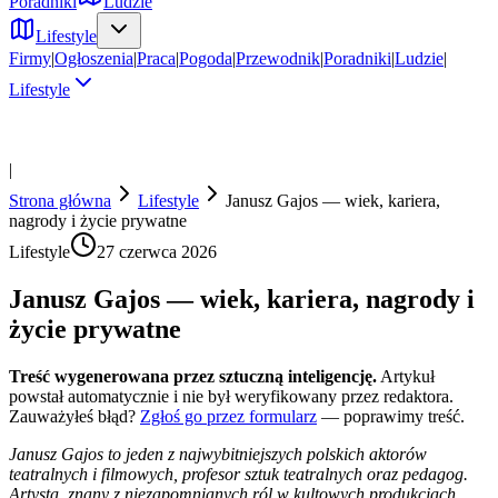
Poradniki
Ludzie
Lifestyle
Firmy
|
Ogłoszenia
|
Praca
|
Pogoda
|
Przewodnik
|
Poradniki
|
Ludzie
|
Lifestyle
|
Strona główna
Lifestyle
Janusz Gajos — wiek, kariera,
nagrody i życie prywatne
Lifestyle
27 czerwca 2026
Janusz Gajos — wiek, kariera, nagrody i
życie prywatne
Treść wygenerowana przez sztuczną inteligencję.
Artykuł
powstał automatycznie i nie był weryfikowany przez redaktora.
Zauważyłeś błąd?
Zgłoś go przez formularz
— poprawimy treść.
Janusz Gajos to jeden z najwybitniejszych polskich aktorów
teatralnych i filmowych, profesor sztuk teatralnych oraz pedagog.
Artysta, znany z niezapomnianych ról w kultowych produkcjach,