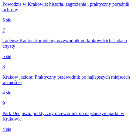
Powodzie w Krakowie: historia, zagrożenia i praktyczny poradnik
ochrony
5 sie
7
Tadeusz Kantor: kompletny przewodnik po krakowskich śladach
artysty
5 sie
8
Krakow jeziora: Praktyczny przewodnik po najlepszych miejscach
w mieście
4 sie
9
Park Decjusza: praktyczny przewodnik po najstarszym parku w
Krakowie
4 sie