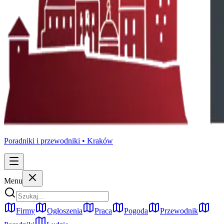
Poradniki i przewodniki •
Kraków
Menu
Firmy
Ogłoszenia
Praca
Pogoda
Przewodnik