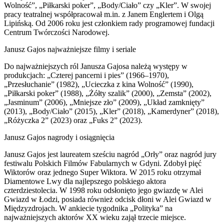
Wolność”, „Piłkarski poker”, „Body/Ciało” czy „Kler”. W swojej
pracy teatralnej współpracował m.in. z Janem Englertem i Olgą
Lipińską. Od 2006 roku jest członkiem rady programowej fundacji
Centrum Twórczości Narodowej.
Janusz Gajos najważniejsze filmy i seriale
Do najważniejszych ról Janusza Gajosa należą występy w
produkcjach: „Czterej pancerni i pies” (1966–1970),
„Przesłuchanie” (1982), „Ucieczka z kina Wolność” (1990),
„Piłkarski poker” (1988), „Żółty szalik” (2000), „Zemsta” (2002),
„Jasminum” (2006), „Mniejsze zło” (2009), „Układ zamknięty”
(2013), „Body/Ciało” (2015), „Kler” (2018), „Kamerdyner” (2018),
„Różyczka 2” (2023) oraz „Fuks 2” (2023).
Janusz Gajos nagrody i osiągnięcia
Janusz Gajos jest laureatem sześciu nagród „Orły” oraz nagród jury
festiwalu Polskich Filmów Fabularnych w Gdyni. Zdobył pięć
Wiktorów oraz jednego Super Wiktora. W 2015 roku otrzymał
Diamentowe Lwy dla najlepszego polskiego aktora
czterdziestolecia. W 1998 roku odsłonięto jego gwiazdę w Alei
Gwiazd w Łodzi, posiada również odcisk dłoni w Alei Gwiazd w
Międzyzdrojach. W ankiecie tygodnika „Polityka” na
najważniejszych aktorów XX wieku zajął trzecie miejsce.