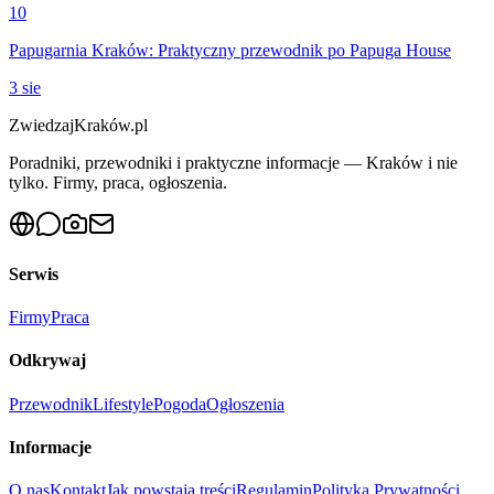
10
Papugarnia Kraków: Praktyczny przewodnik po Papuga House
3 sie
ZwiedzajKraków.pl
Poradniki, przewodniki i praktyczne informacje — Kraków i nie
tylko. Firmy, praca, ogłoszenia.
Serwis
Firmy
Praca
Odkrywaj
Przewodnik
Lifestyle
Pogoda
Ogłoszenia
Informacje
O nas
Kontakt
Jak powstają treści
Regulamin
Polityka Prywatności