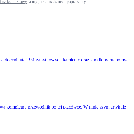
ularz kontaktowy
, a my ją sprawdzimy i poprawimy.
a doceni tutaj 331 zabytkowych kamienic oraz 2 miliony ruchomych
wa kompletny przewodnik po tej placówce. W niniejszym artykule