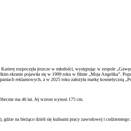
ną. Karierę rozpoczęła jeszcze w młodości, występując w zespole „Gawę
lkim ekranie pojawiła się w 1999 roku w filmie „Moja Angelika”. Popu
ampaniach reklamowych, a w 2025 roku założyła markę kosmetyczną „P
becnie ma 46 lat. Jej wzrost wynosi 175 cm.
), gdzie na bieżąco dzieli się kulisami pracy zawodowej i codziennego