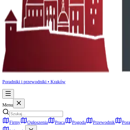
Poradniki i przewodniki •
Kraków
Menu
Firmy
Ogłoszenia
Praca
Pogoda
Przewodnik
Pora