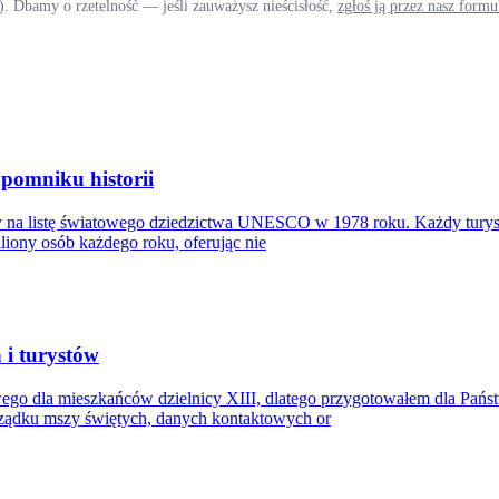
). Dbamy o rzetelność — jeśli zauważysz nieścisłość,
zgłoś ją przez nasz form
pomniku historii
y na listę światowego dziedzictwa UNESCO w 1978 roku. Każdy turyst
liony osób każdego roku, oferując nie
 i turystów
go dla mieszkańców dzielnicy XIII, dlatego przygotowałem dla Państ
rządku mszy świętych, danych kontaktowych or