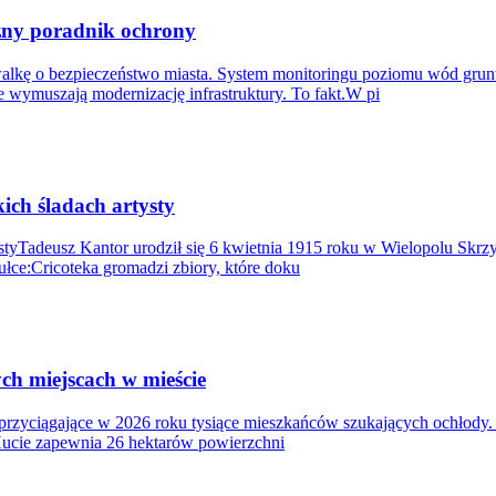
czny poradnik ochrony
lkę o bezpieczeństwo miasta. System monitoringu poziomu wód gru
 wymuszają modernizację infrastruktury. To fakt.W pi
ch śladach artysty
tyTadeusz Kantor urodził się 6 kwietnia 1915 roku w Wielopolu Skrzy
ułce:Cricoteka gromadzi zbiory, które doku
ch miejscach w mieście
, przyciągające w 2026 roku tysiące mieszkańców szukających ochłody
ucie zapewnia 26 hektarów powierzchni