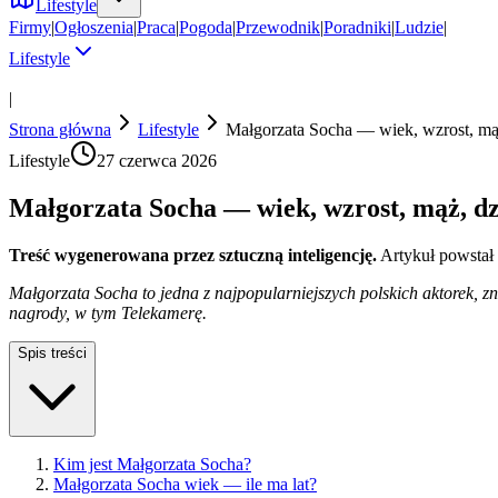
Lifestyle
Firmy
|
Ogłoszenia
|
Praca
|
Pogoda
|
Przewodnik
|
Poradniki
|
Ludzie
|
Lifestyle
|
Strona główna
Lifestyle
Małgorzata Socha — wiek, wzrost, mąż,
Lifestyle
27 czerwca 2026
Małgorzata Socha — wiek, wzrost, mąż, dzi
Treść wygenerowana przez sztuczną inteligencję.
Artykuł powstał
Małgorzata Socha to jedna z najpopularniejszych polskich aktorek, z
nagrody, w tym Telekamerę.
Spis treści
Kim jest Małgorzata Socha?
Małgorzata Socha wiek — ile ma lat?