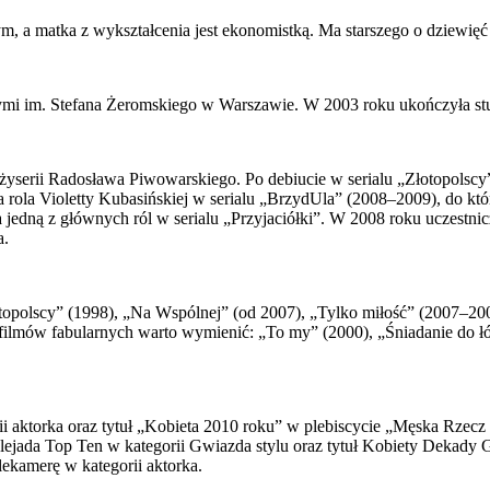
, a matka z wykształcenia jest ekonomistką. Ma starszego o dziewięć l
i im. Stefana Żeromskiego w Warszawie. W 2003 roku ukończyła stu
żyserii Radosława Piwowarskiego. Po debiucie w serialu „Złotopolscy” 
a rola Violetty Kubasińskiej w serialu „BrzydUla” (2008–2009), do k
 jedną z głównych ról w serialu „Przyjaciółki”. W 2008 roku uczestn
a.
łotopolscy” (1998), „Na Wspólnej” (od 2007), „Tylko miłość” (2007–2
filmów fabularnych warto wymienić: „To my” (2000), „Śniadanie do ł
 aktorka oraz tytuł „Kobieta 2010 roku” w plebiscycie „Męska Rzecz 
 Plejada Top Ten w kategorii Gwiazda stylu oraz tytuł Kobiety Dekady
ekamerę w kategorii aktorka.