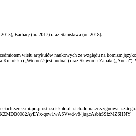
 2013), Barbarę (ur. 2017) oraz Stanisława (ur. 2018).
się przedmiotem wielu artykułów naukowych ze względu na komizm języ
ia Kukulska („Wierność jest nudna”) oraz Sławomir Zapała („Aneta”)
zieciach-serce-mi-po-prostu-sciskalo-dla-ich-dobra-zrezygnowala-z-tego
AfmBOooBDKZMDB0082AyEYx-qew1wASVwd-v84jugcAsbhSSfzMZ6HNY