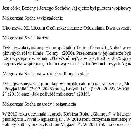
Jest córką Bożeny i Jerzego Sochów. Jej ojciec był pilotem wojskowym
Małgorzata Socha wykształcenie
Ukończyła XL Liceum Ogólnokształcące z Oddziałami Dwujęzycznym
Małgorzata Socha kariera
Debiutowała tytułową rolą w spektaklu Teatru Telewizji „Anka” w re
głównych ról w filmie „To my” (2000). Przełomem w jej karierze był
roku występuje w serialu „Na Wspólnej”, a w latach 2012–2025 grała
rozpoczęła współpracę reklamową z siecią salonów meblowych Agat
Małgorzata Socha najważniejsze filmy i seriale
Do najważniejszych produkcji w dorobku aktorki należą: seriale „Z
„Przyjaciółki” (2012–2025) oraz „BrzydUla 2” (2020–2022). Wśród 
2” (2015) oraz „Jak poślubić milionera” (2019).
Małgorzata Socha nagrody i osiągnięcia
W 2010 roku otrzymała nagrodę Kobieta Roku „Glamour” w kategorii
plebiscycie „Viva! Najpiękniejsi”. W 2013 roku otrzymała statuetkę
kobiety kultury przez „Fashion Magazine”. W 2021 roku odebrała Tel