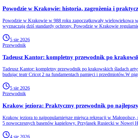
Powodzie w Krakowie: historia, zagrożenia i prakty
Powodzie w Krakowie w 988 roku zapoczątkowały wielowiekową wa
wyznaczają dziś standardy ochrony. Powodzie w Krakowie regularnie
5 sie 2026
Przewodnik
Tadeusz Kantor: kompletny przewodnik po krakowski
Tadeusz Kantor: kompletny przewodnik po krakowskich śladach artys
budując teatr Cricot 2 na fundamentach pamięci i przedmiotów.W pig
5 sie 2026
Przewodnik
Krakow jeziora: Praktyczny przewodnik po najlepszy
Krakow jeziora to najpopularniejsze miejsca rekreacji w Małopolsce
5 nowoczesnych basenów kąpielowy. Przylasek Rusiecki w Nowej H
4 sie 2026