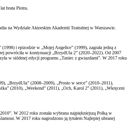
at brata Piotra.
dia na Wydziale Aktorskim Akademii Teatralnej w Warszawie.
(1998) i epizodzie w „Mojej Angelice” (1999), zagrała jedną z
tórej powróciła w kontynuacji „BrzydUla 2” (2020–2022). Od 2007
iczyła w siódmej edycji programu „Taniec z gwiazdami”. W 2017 roku
009), „BrzydUla” (2008–2009), „Prosto w serce” (2010–2011),
óżka” (2010), „Weekend” (2011), „Och, Karol 2” (2011), „Wkręceni
2010”. W 2012 roku została wybrana najpiękniejszą Polką w
 Glamour. W 2017 roku nagrodzono ją tytułem Najlepiej ubranej