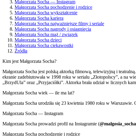
Małgorzata Socha — Instagram
Małgorzata Socha pochodzenie i rodzice
Małgorzata Socha wykształcenie
Małgorzata Socha kariera
Małgorzata Socha najważniejsze filmy i seriale
Małgorzata Socha nagrody i osiągnięcia
Małgorzata Socha mąż / związek
Małgorzata Socha dzieci
Małgorzata Socha ciekawostki
Źródła
Kim jest Małgorzata Socha?
Małgorzata Socha jest polską aktorką filmową, telewizyjną i teatral
ekranie zadebiutowała w 1998 roku w serialu „Złotopolscy”, a na wie
„BrzydUla” oraz „Przyjaciółki”. Aktorka brała udział w licznych k
Małgorzata Socha wiek — ile ma lat?
Małgorzata Socha urodziła się 23 kwietnia 1980 roku w Warszawie. O
Małgorzata Socha — Instagram
Małgorzata Socha prowadzi profil na Instagramie (
@malgosia_socha
Małgorzata Socha pochodzenie i rodzice