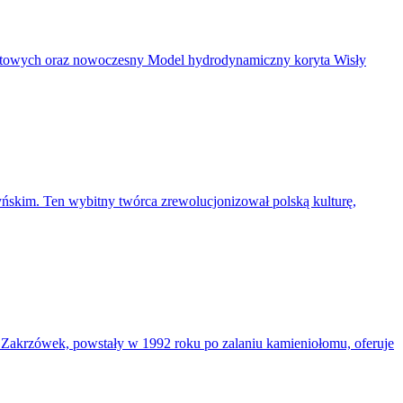
ntowych oraz nowoczesny Model hydrodynamiczny koryta Wisły
ńskim. Ten wybitny twórca zrewolucjonizował polską kulturę,
. Zakrzówek, powstały w 1992 roku po zalaniu kamieniołomu, oferuje