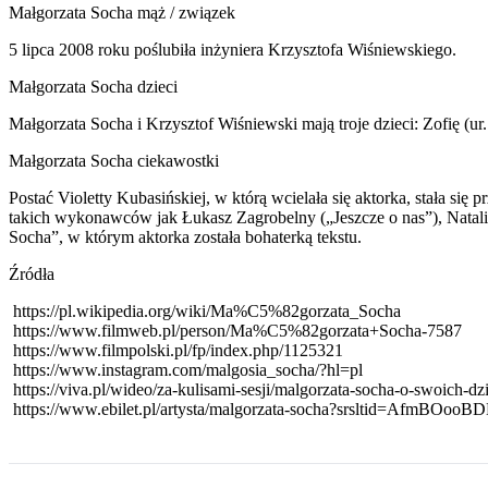
Małgorzata Socha mąż / związek
5 lipca 2008 roku poślubiła inżyniera Krzysztofa Wiśniewskiego.
Małgorzata Socha dzieci
Małgorzata Socha i Krzysztof Wiśniewski mają troje dzieci: Zofię (ur.
Małgorzata Socha ciekawostki
Postać Violetty Kubasińskiej, w którą wcielała się aktorka, stała 
takich wykonawców jak Łukasz Zagrobelny („Jeszcze o nas”), Natal
Socha”, w którym aktorka została bohaterką tekstu.
Źródła
https://pl.wikipedia.org/wiki/Ma%C5%82gorzata_Socha
https://www.filmweb.pl/person/Ma%C5%82gorzata+Socha-7587
https://www.filmpolski.pl/fp/index.php/1125321
https://www.instagram.com/malgosia_socha/?hl=pl
https://viva.pl/wideo/za-kulisami-sesji/malgorzata-socha-o-swoich-d
https://www.ebilet.pl/artysta/malgorzata-socha?srsltid=