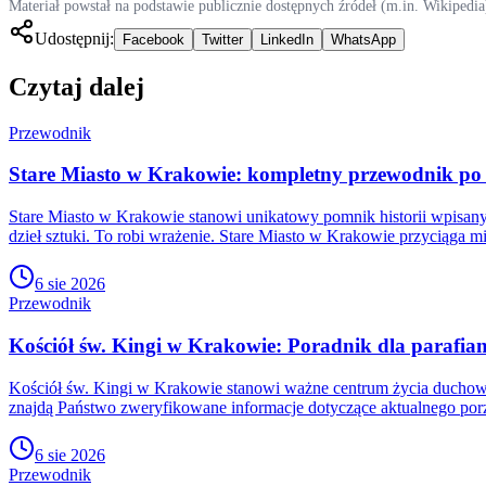
Materiał powstał na podstawie publicznie dostępnych źródeł (m.in. Wikipedia
Udostępnij:
Facebook
Twitter
LinkedIn
WhatsApp
Czytaj dalej
Przewodnik
Stare Miasto w Krakowie: kompletny przewodnik po 
Stare Miasto w Krakowie stanowi unikatowy pomnik historii wpisan
dzieł sztuki. To robi wrażenie. Stare Miasto w Krakowie przyciąga mi
6 sie 2026
Przewodnik
Kościół św. Kingi w Krakowie: Poradnik dla parafian
Kościół św. Kingi w Krakowie stanowi ważne centrum życia duchowe
znajdą Państwo zweryfikowane informacje dotyczące aktualnego po
6 sie 2026
Przewodnik