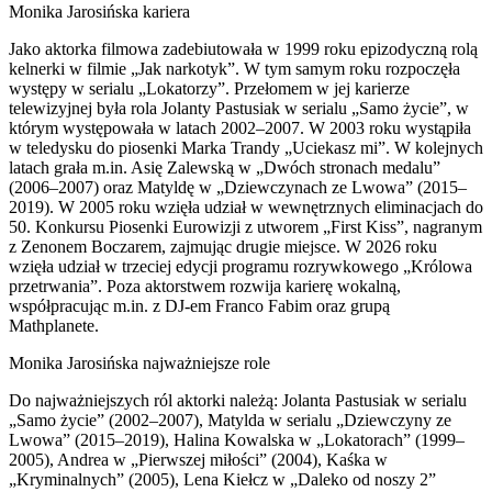
Monika Jarosińska kariera
Jako aktorka filmowa zadebiutowała w 1999 roku epizodyczną rolą
kelnerki w filmie „Jak narkotyk”. W tym samym roku rozpoczęła
występy w serialu „Lokatorzy”. Przełomem w jej karierze
telewizyjnej była rola Jolanty Pastusiak w serialu „Samo życie”, w
którym występowała w latach 2002–2007. W 2003 roku wystąpiła
w teledysku do piosenki Marka Trandy „Uciekasz mi”. W kolejnych
latach grała m.in. Asię Zalewską w „Dwóch stronach medalu”
(2006–2007) oraz Matyldę w „Dziewczynach ze Lwowa” (2015–
2019). W 2005 roku wzięła udział w wewnętrznych eliminacjach do
50. Konkursu Piosenki Eurowizji z utworem „First Kiss”, nagranym
z Zenonem Boczarem, zajmując drugie miejsce. W 2026 roku
wzięła udział w trzeciej edycji programu rozrywkowego „Królowa
przetrwania”. Poza aktorstwem rozwija karierę wokalną,
współpracując m.in. z DJ-em Franco Fabim oraz grupą
Mathplanete.
Monika Jarosińska najważniejsze role
Do najważniejszych ról aktorki należą: Jolanta Pastusiak w serialu
„Samo życie” (2002–2007), Matylda w serialu „Dziewczyny ze
Lwowa” (2015–2019), Halina Kowalska w „Lokatorach” (1999–
2005), Andrea w „Pierwszej miłości” (2004), Kaśka w
„Kryminalnych” (2005), Lena Kiełcz w „Daleko od noszy 2”