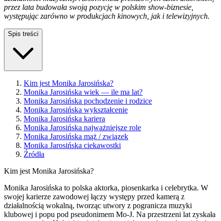
przez lata budowała swoją pozycję w polskim show-biznesie,
występując zarówno w produkcjach kinowych, jak i telewizyjnych.
Spis treści
Kim jest Monika Jarosińska?
Monika Jarosińska wiek — ile ma lat?
Monika Jarosińska pochodzenie i rodzice
Monika Jarosińska wykształcenie
Monika Jarosińska kariera
Monika Jarosińska najważniejsze role
Monika Jarosińska mąż / związek
Monika Jarosińska ciekawostki
Źródła
Kim jest Monika Jarosińska?
Monika Jarosińska to polska aktorka, piosenkarka i celebrytka. W
swojej karierze zawodowej łączy występy przed kamerą z
działalnością wokalną, tworząc utwory z pogranicza muzyki
klubowej i popu pod pseudonimem Mo-J. Na przestrzeni lat zyskała