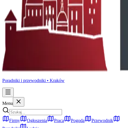
Poradniki i przewodniki •
Kraków
Menu
Firmy
Ogłoszenia
Praca
Pogoda
Przewodnik