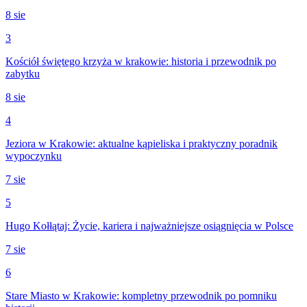
8 sie
3
Kościół świętego krzyża w krakowie: historia i przewodnik po
zabytku
8 sie
4
Jeziora w Krakowie: aktualne kąpieliska i praktyczny poradnik
wypoczynku
7 sie
5
Hugo Kołłątaj: Życie, kariera i najważniejsze osiągnięcia w Polsce
7 sie
6
Stare Miasto w Krakowie: kompletny przewodnik po pomniku