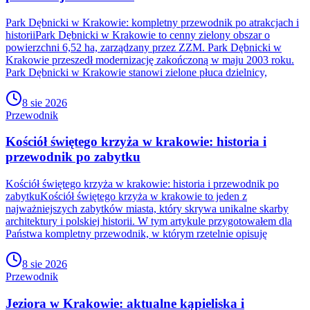
Park Dębnicki w Krakowie: kompletny przewodnik po atrakcjach i
historiiPark Dębnicki w Krakowie to cenny zielony obszar o
powierzchni 6,52 ha, zarządzany przez ZZM. Park Dębnicki w
Krakowie przeszedł modernizację zakończoną w maju 2003 roku.
Park Dębnicki w Krakowie stanowi zielone płuca dzielnicy,
8 sie 2026
Przewodnik
Kościół świętego krzyża w krakowie: historia i
przewodnik po zabytku
Kościół świętego krzyża w krakowie: historia i przewodnik po
zabytkuKościół świętego krzyża w krakowie to jeden z
najważniejszych zabytków miasta, który skrywa unikalne skarby
architektury i polskiej historii. W tym artykule przygotowałem dla
Państwa kompletny przewodnik, w którym rzetelnie opisuję
8 sie 2026
Przewodnik
Jeziora w Krakowie: aktualne kąpieliska i