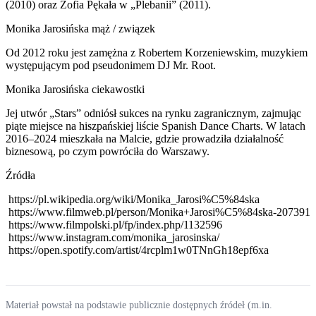
(2010) oraz Zofia Pękała w „Plebanii” (2011).
Monika Jarosińska mąż / związek
Od 2012 roku jest zamężna z Robertem Korzeniewskim, muzykiem
występującym pod pseudonimem DJ Mr. Root.
Monika Jarosińska ciekawostki
Jej utwór „Stars” odniósł sukces na rynku zagranicznym, zajmując
piąte miejsce na hiszpańskiej liście Spanish Dance Charts. W latach
2016–2024 mieszkała na Malcie, gdzie prowadziła działalność
biznesową, po czym powróciła do Warszawy.
Źródła
https://pl.wikipedia.org/wiki/Monika_Jarosi%C5%84ska
https://www.filmweb.pl/person/Monika+Jarosi%C5%84ska-207391
https://www.filmpolski.pl/fp/index.php/1132596
https://www.instagram.com/monika_jarosinska/
https://open.spotify.com/artist/4rcplm1w0TNnGh18epf6xa
Materiał powstał na podstawie publicznie dostępnych źródeł (m.in.