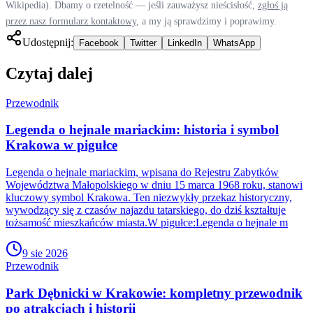
Wikipedia). Dbamy o rzetelność — jeśli zauważysz nieścisłość,
zgłoś ją
przez nasz formularz kontaktowy
, a my ją sprawdzimy i poprawimy.
Udostępnij:
Facebook
Twitter
LinkedIn
WhatsApp
Czytaj dalej
Przewodnik
Legenda o hejnale mariackim: historia i symbol
Krakowa w pigułce
Legenda o hejnale mariackim, wpisana do Rejestru Zabytków
Województwa Małopolskiego w dniu 15 marca 1968 roku, stanowi
kluczowy symbol Krakowa. Ten niezwykły przekaz historyczny,
wywodzący się z czasów najazdu tatarskiego, do dziś kształtuje
tożsamość mieszkańców miasta.W pigułce:Legenda o hejnale m
9 sie 2026
Przewodnik
Park Dębnicki w Krakowie: kompletny przewodnik
po atrakcjach i historii