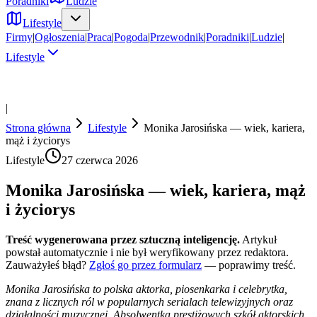
Poradniki
Ludzie
Lifestyle
Firmy
|
Ogłoszenia
|
Praca
|
Pogoda
|
Przewodnik
|
Poradniki
|
Ludzie
|
Lifestyle
|
Strona główna
Lifestyle
Monika Jarosińska — wiek, kariera,
mąż i życiorys
Lifestyle
27 czerwca 2026
Monika Jarosińska — wiek, kariera, mąż
i życiorys
Treść wygenerowana przez sztuczną inteligencję.
Artykuł
powstał automatycznie i nie był weryfikowany przez redaktora.
Zauważyłeś błąd?
Zgłoś go przez formularz
— poprawimy treść.
Monika Jarosińska to polska aktorka, piosenkarka i celebrytka,
znana z licznych ról w popularnych serialach telewizyjnych oraz
działalności muzycznej. Absolwentka prestiżowych szkół aktorskich,