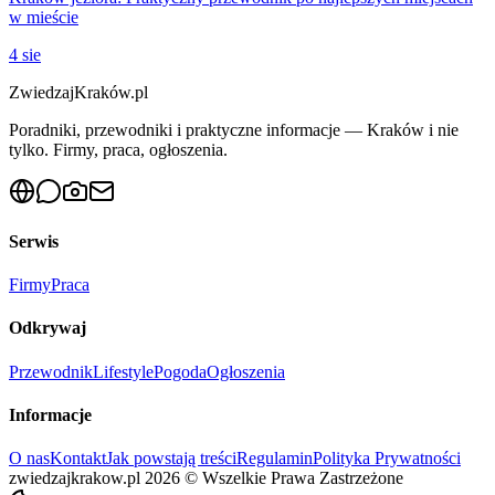
w mieście
4 sie
ZwiedzajKraków.pl
Poradniki, przewodniki i praktyczne informacje — Kraków i nie
tylko. Firmy, praca, ogłoszenia.
Serwis
Firmy
Praca
Odkrywaj
Przewodnik
Lifestyle
Pogoda
Ogłoszenia
Informacje
O nas
Kontakt
Jak powstają treści
Regulamin
Polityka Prywatności
zwiedzajkrakow.pl
2026
©
Wszelkie Prawa Zastrzeżone