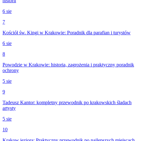
historii
6 sie
7
Kościół św. Kingi w Krakowie: Poradnik dla parafian i turystów
6 sie
8
Powodzie w Krakowie: historia, zagrożenia i praktyczny poradnik
ochrony
5 sie
9
Tadeusz Kantor: kompletny przewodnik po krakowskich śladach
artysty
5 sie
10
Krakow jeziora: Praktyczny przewodnik po najlepszych miejscach