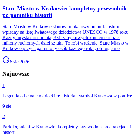
Stare Miasto w Krakowie: kompletny przewodnik
po pomniku historii
Stare Miasto w Krakowie stanowi unikatowy pomnik historii
wpisany na listę światowego dziedzictwa UNESCO w 1978 roku.
Każdy turysta doceni tutaj 331 zabytkowych kamienic oraz 2
miliony ruchomych dzieł sztuki. To robi wrażenie. Stare Miasto w
Krakowie przyciąga miliony osób każdego roku, oferując nie
6 sie 2026
Najnowsze
1
Legenda o hejnale mariackim: historia i symbol Krakowa w pigułce
9 sie
2
Park Dębnicki w Krakowie: kompletny przewodnik po atrakcjach i
historii