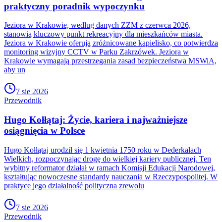
praktyczny poradnik wypoczynku
Jeziora w Krakowie, według danych ZZM z czerwca 2026,
stanowią kluczowy punkt rekreacyjny dla mieszkańców miasta.
Jeziora w Krakowie oferują zróżnicowane kąpielisko, co potwierdza
monitoring wizyjny CCTV w Parku Zakrzówek. Jeziora w
Krakowie wymagają przestrzegania zasad bezpieczeństwa MSWiA,
aby un
7 sie 2026
Przewodnik
Hugo Kołłątaj: Życie, kariera i najważniejsze
osiągnięcia w Polsce
Hugo Kołłątaj urodził się 1 kwietnia 1750 roku w Dederkałach
Wielkich, rozpoczynając drogę do wielkiej kariery publicznej. Ten
wybitny reformator działał w ramach Komisji Edukacji Narodowej,
kształtując nowoczesne standardy nauczania w Rzeczypospolitej. W
praktyce jego działalność polityczna zrewolu
7 sie 2026
Przewodnik