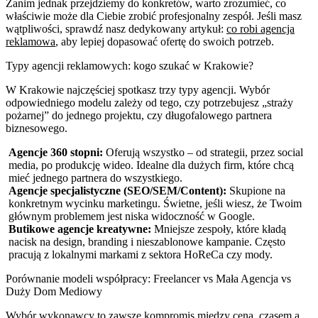
Zanim jednak przejdziemy do konkretów, warto zrozumieć, co
właściwie może dla Ciebie zrobić profesjonalny zespół. Jeśli masz
wątpliwości, sprawdź nasz dedykowany artykuł:
co robi agencja
reklamowa
, aby lepiej dopasować ofertę do swoich potrzeb.
Typy agencji reklamowych: kogo szukać w Krakowie?
W Krakowie najczęściej spotkasz trzy typy agencji. Wybór
odpowiedniego modelu zależy od tego, czy potrzebujesz „straży
pożarnej” do jednego projektu, czy długofalowego partnera
biznesowego.
Agencje 360 stopni:
Oferują wszystko – od strategii, przez social
media, po produkcję wideo. Idealne dla dużych firm, które chcą
mieć jednego partnera do wszystkiego.
Agencje specjalistyczne (SEO/SEM/Content):
Skupione na
konkretnym wycinku marketingu. Świetne, jeśli wiesz, że Twoim
głównym problemem jest niska widoczność w Google.
Butikowe agencje kreatywne:
Mniejsze zespoły, które kładą
nacisk na design, branding i nieszablonowe kampanie. Często
pracują z lokalnymi markami z sektora HoReCa czy mody.
Porównanie modeli współpracy: Freelancer vs Mała Agencja vs
Duży Dom Mediowy
Wybór wykonawcy to zawsze kompromis między ceną, czasem a