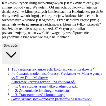
Krakowski rynek usług marketingowych jest tak dynamiczny, jak
zmiany pogody nad Wawelem. Od małych, butikowych agencji
działających w klimatycznych kamienicach na Kazimierzu, po duże
domy mediowe obsługujące korporacje w krakowskich centrach
biznesowych – wybór jest ogromny. Przedsiębiorcy często pytają
mnie:
jak wybrać agencję reklamową
, która nie tylko „przepali”
budżet, ale realnie wesprze sprzedaż? W tym poradniku
przeanalizujemy, na co zwrócić uwagę, by współpraca nie
przypominała błądzenia we mgle na Plantach.
Spis treści
Typy agencji reklamowych: kogo szukać w Krakowie?
Porównanie modeli współpracy: Freelancer vs Mała Agencja
vs Duży Dom Mediowy
Kluczowe kryteria wyboru: na co uważać?
—
1. Case studies, a nie tylko „ładne obrazki”
—
2. Zrozumienie lokalnego kontekstu
—
3. Transparentność i komunikacja
Gdzie szukać sprawdzonych partnerów w Krakowie?