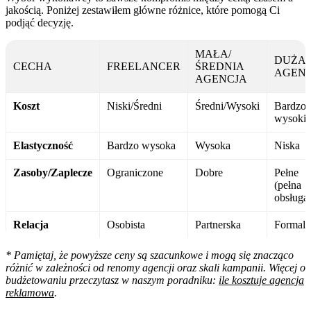
jakością. Poniżej zestawiłem główne różnice, które pomogą Ci
podjąć decyzję.
MAŁA/
DUŻA
CECHA
FREELANCER
ŚREDNIA
AGEN
AGENCJA
Koszt
Niski/Średni
Średni/Wysoki
Bardzo
wysoki
Elastyczność
Bardzo wysoka
Wysoka
Niska
Zasoby/Zaplecze
Ograniczone
Dobre
Pełne
(pełna
obsługa
Relacja
Osobista
Partnerska
Formaln
* Pamiętaj, że powyższe ceny są szacunkowe i mogą się znacząco
różnić w zależności od renomy agencji oraz skali kampanii. Więcej o
budżetowaniu przeczytasz w naszym poradniku:
ile kosztuje agencja
reklamowa
.