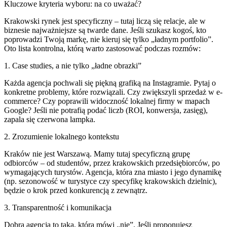
Kluczowe kryteria wyboru: na co uważać?
Krakowski rynek jest specyficzny – tutaj liczą się relacje, ale w
biznesie najważniejsze są twarde dane. Jeśli szukasz kogoś, kto
poprowadzi Twoją markę, nie kieruj się tylko „ładnym portfolio”.
Oto lista kontrolna, którą warto zastosować podczas rozmów:
1. Case studies, a nie tylko „ładne obrazki”
Każda agencja pochwali się piękną grafiką na Instagramie. Pytaj o
konkretne problemy, które rozwiązali. Czy zwiększyli sprzedaż w e-
commerce? Czy poprawili widoczność lokalnej firmy w mapach
Google? Jeśli nie potrafią podać liczb (ROI, konwersja, zasięg),
zapala się czerwona lampka.
2. Zrozumienie lokalnego kontekstu
Kraków nie jest Warszawą. Mamy tutaj specyficzną grupę
odbiorców – od studentów, przez krakowskich przedsiębiorców, po
wymagających turystów. Agencja, która zna miasto i jego dynamikę
(np. sezonowość w turystyce czy specyfikę krakowskich dzielnic),
będzie o krok przed konkurencją z zewnątrz.
3. Transparentność i komunikacja
Dobra agencja to taka, która mówi „nie”. Jeśli proponujesz