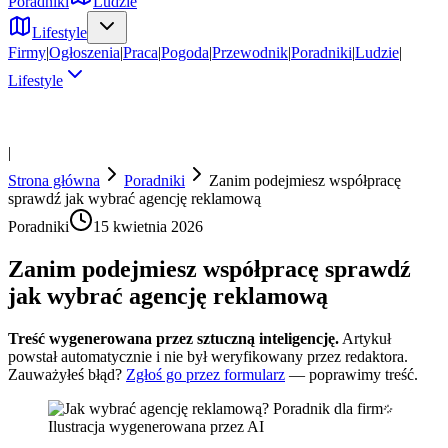
Poradniki
Ludzie
Lifestyle
Firmy
|
Ogłoszenia
|
Praca
|
Pogoda
|
Przewodnik
|
Poradniki
|
Ludzie
|
Lifestyle
|
Strona główna
Poradniki
Zanim podejmiesz współpracę
sprawdź jak wybrać agencję reklamową
Poradniki
15 kwietnia 2026
Zanim podejmiesz współpracę sprawdź
jak wybrać agencję reklamową
Treść wygenerowana przez sztuczną inteligencję.
Artykuł
powstał automatycznie i nie był weryfikowany przez redaktora.
Zauważyłeś błąd?
Zgłoś go przez formularz
— poprawimy treść.
Ilustracja wygenerowana przez AI