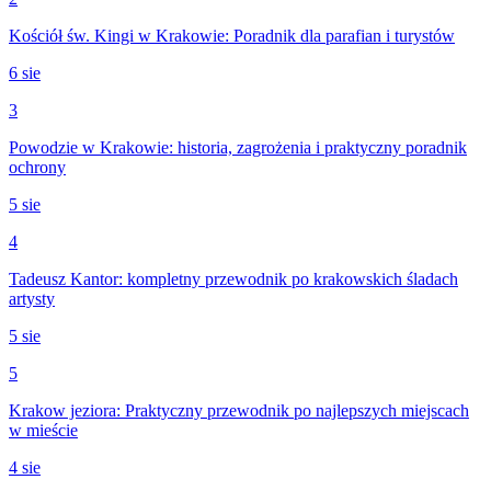
Kościół św. Kingi w Krakowie: Poradnik dla parafian i turystów
6 sie
3
Powodzie w Krakowie: historia, zagrożenia i praktyczny poradnik
ochrony
5 sie
4
Tadeusz Kantor: kompletny przewodnik po krakowskich śladach
artysty
5 sie
5
Krakow jeziora: Praktyczny przewodnik po najlepszych miejscach
w mieście
4 sie