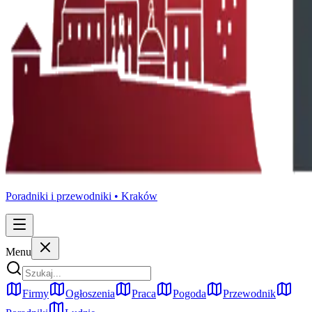
Poradniki i przewodniki •
Kraków
Menu
Firmy
Ogłoszenia
Praca
Pogoda
Przewodnik