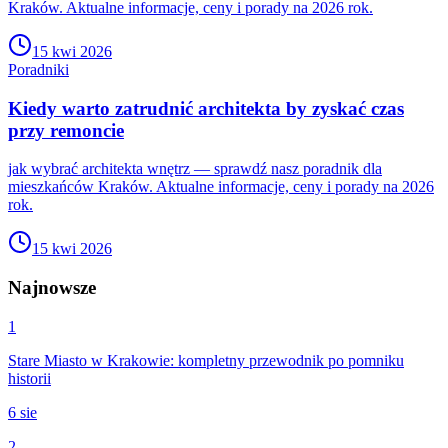
Kraków. Aktualne informacje, ceny i porady na 2026 rok.
15 kwi 2026
Poradniki
Kiedy warto zatrudnić architekta by zyskać czas
przy remoncie
jak wybrać architekta wnętrz — sprawdź nasz poradnik dla
mieszkańców Kraków. Aktualne informacje, ceny i porady na 2026
rok.
15 kwi 2026
Najnowsze
1
Stare Miasto w Krakowie: kompletny przewodnik po pomniku
historii
6 sie
2