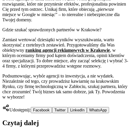
rozwiązanie, które nie przyniesie efektów, profesjonalista powinien
Cię przed tym ostrzec. Unikaj firm, które obiecują „pierwsze
miejsce w Google w miesiąc” – to nierealne i niebezpieczne dla
Twojej domeny.
Gdzie szukać sprawdzonych partnerów w Krakowie?
Zamiast wertować dziesiątki wyników wyszukiwania, warto
skorzystać z rzetelnych zestawień. Przygotowaliśmy dla Was
obiektywny
ranking agencji reklamowych w Krakowie
, w
którym oceniamy firmy pod kątem doświadczenia, opinii klientów
oraz specjalizacji. To dobre miejsce, aby zacząć selekcję i wybrać 3-
4 firmy, z którymi przeprowadzisz wstępne rozmowy.
Podsumowując, wybór agencji to inwestycja, a nie wydatek.
Niezależnie od tego, czy prowadzisz kawiarnię na krakowskim
Rynku, czy firmę technologiczną w Zabłociu, szukaj partnera, który
chce zrozumieć Twój biznes tak samo dobrze, jak Ty. Powodzenia
w wyborze!
Udostępnij:
Facebook
Twitter
LinkedIn
WhatsApp
Czytaj dalej