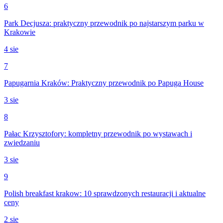
6
Park Decjusza: praktyczny przewodnik po najstarszym parku w
Krakowie
4 sie
7
Papugarnia Kraków: Praktyczny przewodnik po Papuga House
3 sie
8
Pałac Krzysztofory: kompletny przewodnik po wystawach i
zwiedzaniu
3 sie
9
Polish breakfast krakow: 10 sprawdzonych restauracji i aktualne
ceny
2 sie