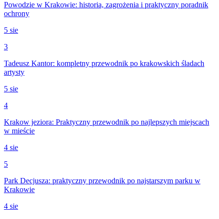
Powodzie w Krakowie: historia, zagrożenia i praktyczny poradnik
ochrony
5 sie
3
Tadeusz Kantor: kompletny przewodnik po krakowskich śladach
artysty
5 sie
4
Krakow jeziora: Praktyczny przewodnik po najlepszych miejscach
w mieście
4 sie
5
Park Decjusza: praktyczny przewodnik po najstarszym parku w
Krakowie
4 sie