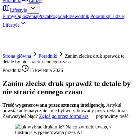
Poradniki
Ludzie
Lifestyle
Firmy
|
Ogłoszenia
|
Praca
|
Pogoda
|
Przewodnik
|
Poradniki
|
Ludzie
|
Lifestyle
|
Strona główna
Poradniki
Zanim zlecisz druk sprawdź te
detale by nie stracić cennego czasu
Poradniki
15 kwietnia 2026
Zanim zlecisz druk sprawdź te detale by
nie stracić cennego czasu
Treść wygenerowana przez sztuczną inteligencję.
Artykuł
powstał automatycznie i nie był weryfikowany przez redaktora.
Zauważyłeś błąd?
Zgłoś go przez formularz
— poprawimy treść.
Ilustracja wygenerowana przez AI