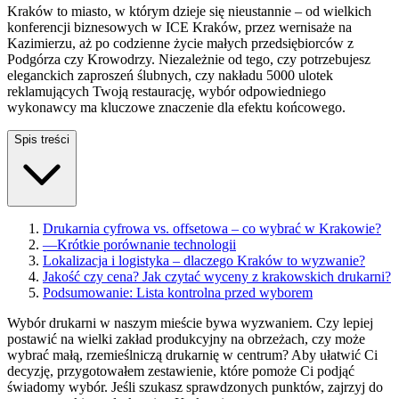
Kraków to miasto, w którym dzieje się nieustannie – od wielkich
konferencji biznesowych w ICE Kraków, przez wernisaże na
Kazimierzu, aż po codzienne życie małych przedsiębiorców z
Podgórza czy Krowodrzy. Niezależnie od tego, czy potrzebujesz
eleganckich zaproszeń ślubnych, czy nakładu 5000 ulotek
reklamujących Twoją restaurację, wybór odpowiedniego
wykonawcy ma kluczowe znaczenie dla efektu końcowego.
Spis treści
Drukarnia cyfrowa vs. offsetowa – co wybrać w Krakowie?
—
Krótkie porównanie technologii
Lokalizacja i logistyka – dlaczego Kraków to wyzwanie?
Jakość czy cena? Jak czytać wyceny z krakowskich drukarni?
Podsumowanie: Lista kontrolna przed wyborem
Wybór drukarni w naszym mieście bywa wyzwaniem. Czy lepiej
postawić na wielki zakład produkcyjny na obrzeżach, czy może
wybrać małą, rzemieślniczą drukarnię w centrum? Aby ułatwić Ci
decyzję, przygotowałem zestawienie, które pomoże Ci podjąć
świadomy wybór. Jeśli szukasz sprawdzonych punktów, zajrzyj do