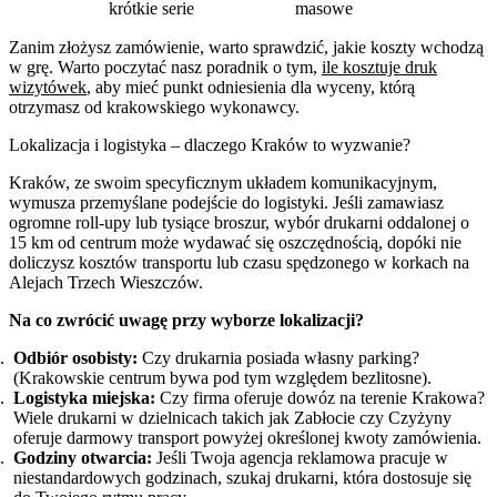
krótkie serie
masowe
Zanim złożysz zamówienie, warto sprawdzić, jakie koszty wchodzą
w grę. Warto poczytać nasz poradnik o tym,
ile kosztuje druk
wizytówek
, aby mieć punkt odniesienia dla wyceny, którą
otrzymasz od krakowskiego wykonawcy.
Lokalizacja i logistyka – dlaczego Kraków to wyzwanie?
Kraków, ze swoim specyficznym układem komunikacyjnym,
wymusza przemyślane podejście do logistyki. Jeśli zamawiasz
ogromne roll-upy lub tysiące broszur, wybór drukarni oddalonej o
15 km od centrum może wydawać się oszczędnością, dopóki nie
doliczysz kosztów transportu lub czasu spędzonego w korkach na
Alejach Trzech Wieszczów.
Na co zwrócić uwagę przy wyborze lokalizacji?
Odbiór osobisty:
Czy drukarnia posiada własny parking?
(Krakowskie centrum bywa pod tym względem bezlitosne).
Logistyka miejska:
Czy firma oferuje dowóz na terenie Krakowa?
Wiele drukarni w dzielnicach takich jak Zabłocie czy Czyżyny
oferuje darmowy transport powyżej określonej kwoty zamówienia.
Godziny otwarcia:
Jeśli Twoja agencja reklamowa pracuje w
niestandardowych godzinach, szukaj drukarni, która dostosuje się