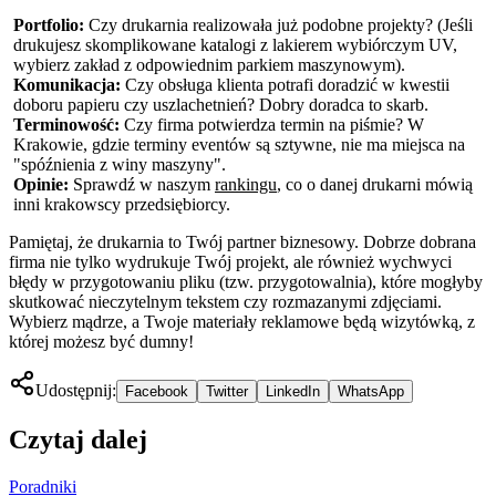
Portfolio:
Czy drukarnia realizowała już podobne projekty? (Jeśli
drukujesz skomplikowane katalogi z lakierem wybiórczym UV,
wybierz zakład z odpowiednim parkiem maszynowym).
Komunikacja:
Czy obsługa klienta potrafi doradzić w kwestii
doboru papieru czy uszlachetnień? Dobry doradca to skarb.
Terminowość:
Czy firma potwierdza termin na piśmie? W
Krakowie, gdzie terminy eventów są sztywne, nie ma miejsca na
"spóźnienia z winy maszyny".
Opinie:
Sprawdź w naszym
rankingu
, co o danej drukarni mówią
inni krakowscy przedsiębiorcy.
Pamiętaj, że drukarnia to Twój partner biznesowy. Dobrze dobrana
firma nie tylko wydrukuje Twój projekt, ale również wychwyci
błędy w przygotowaniu pliku (tzw. przygotowalnia), które mogłyby
skutkować nieczytelnym tekstem czy rozmazanymi zdjęciami.
Wybierz mądrze, a Twoje materiały reklamowe będą wizytówką, z
której możesz być dumny!
Udostępnij:
Facebook
Twitter
LinkedIn
WhatsApp
Czytaj dalej
Poradniki