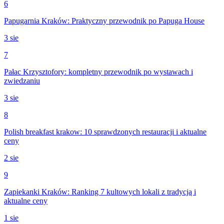
6
Papugarnia Kraków: Praktyczny przewodnik po Papuga House
3 sie
7
Pałac Krzysztofory: kompletny przewodnik po wystawach i
zwiedzaniu
3 sie
8
Polish breakfast krakow: 10 sprawdzonych restauracji i aktualne
ceny
2 sie
9
Zapiekanki Kraków: Ranking 7 kultowych lokali z tradycją i
aktualne ceny
1 sie