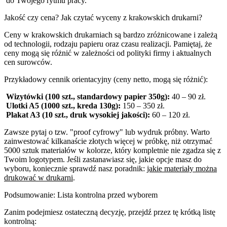
do Twojego rytmu pracy.
Jakość czy cena? Jak czytać wyceny z krakowskich drukarni?
Ceny w krakowskich drukarniach są bardzo zróżnicowane i zależą
od technologii, rodzaju papieru oraz czasu realizacji. Pamiętaj, że
ceny mogą się różnić w zależności od polityki firmy i aktualnych
cen surowców.
Przykładowy cennik orientacyjny (ceny netto, mogą się różnić):
Wizytówki (100 szt., standardowy papier 350g):
40 – 90 zł.
Ulotki A5 (1000 szt., kreda 130g):
150 – 350 zł.
Plakat A3 (10 szt., druk wysokiej jakości):
60 – 120 zł.
Zawsze pytaj o tzw. "proof cyfrowy" lub wydruk próbny. Warto
zainwestować kilkanaście złotych więcej w próbkę, niż otrzymać
5000 sztuk materiałów w kolorze, który kompletnie nie zgadza się z
Twoim logotypem. Jeśli zastanawiasz się, jakie opcje masz do
wyboru, koniecznie sprawdź nasz poradnik:
jakie materiały można
drukować w drukarni
.
Podsumowanie: Lista kontrolna przed wyborem
Zanim podejmiesz ostateczną decyzję, przejdź przez tę krótką listę
kontrolną: