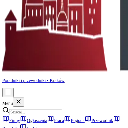
Poradniki i przewodniki •
Kraków
Menu
Firmy
Ogłoszenia
Praca
Pogoda
Przewodnik