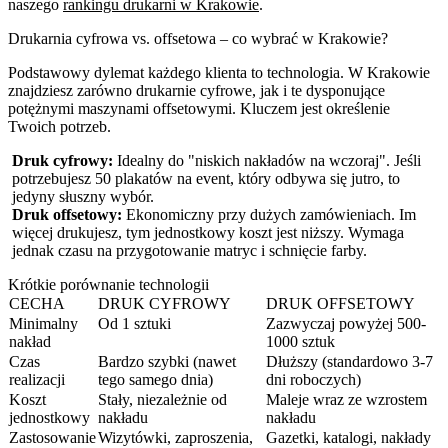
naszego
rankingu drukarni w Krakowie
.
Drukarnia cyfrowa vs. offsetowa – co wybrać w Krakowie?
Podstawowy dylemat każdego klienta to technologia. W Krakowie
znajdziesz zarówno drukarnie cyfrowe, jak i te dysponujące
potężnymi maszynami offsetowymi. Kluczem jest określenie
Twoich potrzeb.
Druk cyfrowy:
Idealny do "niskich nakładów na wczoraj". Jeśli
potrzebujesz 50 plakatów na event, który odbywa się jutro, to
jedyny słuszny wybór.
Druk offsetowy:
Ekonomiczny przy dużych zamówieniach. Im
więcej drukujesz, tym jednostkowy koszt jest niższy. Wymaga
jednak czasu na przygotowanie matryc i schnięcie farby.
Krótkie porównanie technologii
CECHA
DRUK CYFROWY
DRUK OFFSETOWY
Minimalny
Od 1 sztuki
Zazwyczaj powyżej 500-
nakład
1000 sztuk
Czas
Bardzo szybki (nawet
Dłuższy (standardowo 3-7
realizacji
tego samego dnia)
dni roboczych)
Koszt
Stały, niezależnie od
Maleje wraz ze wzrostem
jednostkowy
nakładu
nakładu
Zastosowanie
Wizytówki, zaproszenia,
Gazetki, katalogi, nakłady