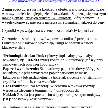
Podsumowanie: Jak zaoszczędzić na druku w Krakowie?
Zanim zdecydujesz się na konkretną ofertę, warto sprawdzić, gdzie
w naszym mieście najlepiej zlecić to zadanie. Zapoznaj się z naszym
rankingiem najlepszych drukarni w Krakowie
, który pomoże Ci
wyselekcjonować miejsca z najlepszym stosunkiem jakości do ceny.
Czynniki wpływające na wycenę – za co właściwie płacisz?
Zrozumienie struktury kosztów pozwala uniknąć przepłacania.
Drukarnie w Krakowie wyceniają usługi w oparciu o cztery
kluczowe filary:
Technologia druku:
Druk cyfrowy (opłacalny przy małych
nakładach, np. 100-200 sztuk) kontra druk offsetowy (tańszy przy
zamówieniach powyżej 1000 sztuk).
Papier i wykończenie:
Standardowy papier kredowy 350g jest
najtańszy, ale jeśli wybierzesz papier barwiony w masie,
fakturowany lub uszlachetnienia takie jak złocenie (hot-stamping)
czy folia soft-touch, cena wzrośnie.
Czas realizacji:
"Na wczoraj" w centrum Krakowa kosztuje
więcej niż zlecenie z terminem 3-4 dni roboczych.
Nakład:
Zasada jest prosta – im więcej drukujesz, tym mniejszy
jest jednostkowy koszt wizytówki.
Jeśli zastanawiasz się, na co zwrócić uwagę, zanim złożysz