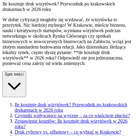
Ile kosztuje druk wizytówek? Przewodnik po krakowskich
drukarniach w 2026 roku
W dobie cyfryzacji mogłoby się wydawać, że wizytówka to
przeżytek. Nic bardziej mylnego! W Krakowie, mieście biznesu,
nauki i kreatywnych startupów, wymiana wizytówek podczas
networkingu w okolicach Rynku Głównego czy spotkań
biznesowych w nowoczesnych biurowcach na Zabłociu, wciąż jest
złotym standardem budowania relacji. Jako dziennikarz śledzący
lokalny rynek, często słyszę pytanie: **ile kosztuje druk
wizytówek** w 2026 roku? Odpowiedź nie jest jednoznaczna,
ponieważ cena zależy od wielu zmiennych.
Spis treści
Ile kosztuje druk wizytówek? Przewodnik po krakowskich
drukarniach w 2026 roku
Czynniki wpływające na wycenę – za co właściwie płacisz?
Zestawienie kosztów: Ile kosztuje druk wizytówek w 2026
roku?
Druk cyfrowy vs. offsetowy – co wybrać w Krakowie?