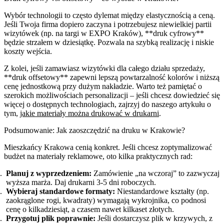
Wybór technologii to często dylemat między elastycznością a ceną.
Jeśli Twoja firma dopiero zaczyna i potrzebujesz niewielkiej partii
wizytówek (np. na targi w EXPO Kraków), **druk cyfrowy**
będzie strzałem w dziesiątkę. Pozwala na szybką realizację i niskie
koszty wejścia.
Z kolei, jeśli zamawiasz wizytówki dla całego działu sprzedaży,
**druk offsetowy** zapewni lepszą powtarzalność kolorów i niższą
cenę jednostkową przy dużym nakładzie. Warto też pamiętać o
szerokich możliwościach personalizacji – jeśli chcesz dowiedzieć się
więcej o dostępnych technologiach, zajrzyj do naszego artykułu o
tym,
jakie materiały można drukować w drukarni
.
Podsumowanie: Jak zaoszczędzić na druku w Krakowie?
Mieszkańcy Krakowa cenią konkret. Jeśli chcesz zoptymalizować
budżet na materiały reklamowe, oto kilka praktycznych rad:
Planuj z wyprzedzeniem:
Zamówienie „na wczoraj” to zazwyczaj
wyższa marża. Daj drukarni 3-5 dni roboczych.
Wybieraj standardowe formaty:
Niestandardowe kształty (np.
zaokrąglone rogi, kwadraty) wymagają wykrojnika, co podnosi
cenę o kilkadziesiąt, a czasem nawet kilkaset złotych.
Przygotuj plik poprawnie:
Jeśli dostarczysz plik w krzywych, z