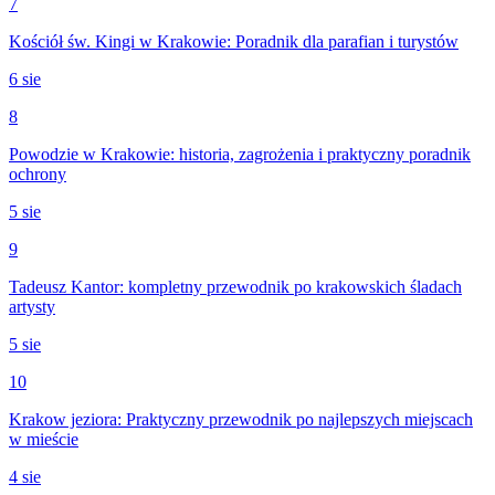
7
Kościół św. Kingi w Krakowie: Poradnik dla parafian i turystów
6 sie
8
Powodzie w Krakowie: historia, zagrożenia i praktyczny poradnik
ochrony
5 sie
9
Tadeusz Kantor: kompletny przewodnik po krakowskich śladach
artysty
5 sie
10
Krakow jeziora: Praktyczny przewodnik po najlepszych miejscach
w mieście
4 sie