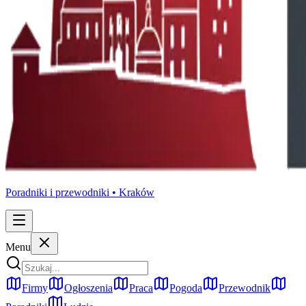
Poradniki i przewodniki •
Kraków
Menu
Firmy
Ogłoszenia
Praca
Pogoda
Przewodnik