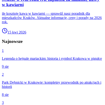
w kawiarni
ile kosztuje kawa w kawiarni — sprawdź nasz poradnik dla
mieszkańców Kraków. Aktualne informacje, ceny i porady na 2026
rok.
15 kwi 2026
Najnowsze
1
Legenda o hejnale mariackim: historia i symbol Krakowa w pigułce
9 sie
2
Park Dębnicki w Krakowie: kompletny przewodnik po atrakcjach i
historii
8 sie
3