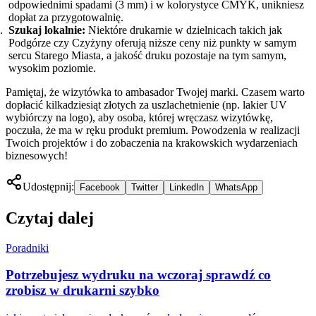
odpowiednimi spadami (3 mm) i w kolorystyce CMYK, unikniesz
dopłat za przygotowalnię.
Szukaj lokalnie:
Niektóre drukarnie w dzielnicach takich jak
Podgórze czy Czyżyny oferują niższe ceny niż punkty w samym
sercu Starego Miasta, a jakość druku pozostaje na tym samym,
wysokim poziomie.
Pamiętaj, że wizytówka to ambasador Twojej marki. Czasem warto
dopłacić kilkadziesiąt złotych za uszlachetnienie (np. lakier UV
wybiórczy na logo), aby osoba, której wręczasz wizytówkę,
poczuła, że ma w ręku produkt premium. Powodzenia w realizacji
Twoich projektów i do zobaczenia na krakowskich wydarzeniach
biznesowych!
Udostępnij:
Facebook
Twitter
LinkedIn
WhatsApp
Czytaj dalej
Poradniki
Potrzebujesz wydruku na wczoraj sprawdź co
zrobisz w drukarni szybko