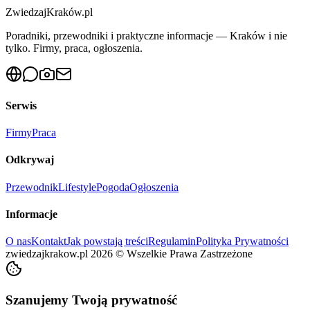
ZwiedzajKraków.pl
Poradniki, przewodniki i praktyczne informacje — Kraków i nie
tylko. Firmy, praca, ogłoszenia.
Serwis
Firmy
Praca
Odkrywaj
Przewodnik
Lifestyle
Pogoda
Ogłoszenia
Informacje
O nas
Kontakt
Jak powstają treści
Regulamin
Polityka Prywatności
zwiedzajkrakow.pl
2026
©
Wszelkie Prawa Zastrzeżone
Szanujemy Twoją prywatność