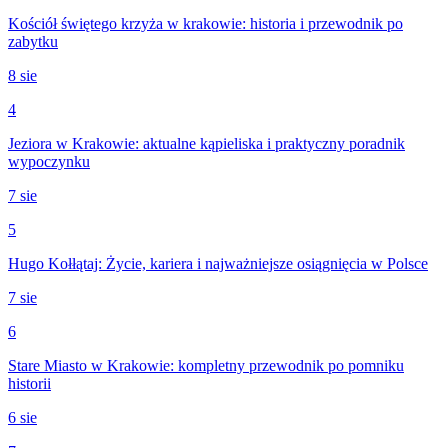
Kościół świętego krzyża w krakowie: historia i przewodnik po
zabytku
8 sie
4
Jeziora w Krakowie: aktualne kąpieliska i praktyczny poradnik
wypoczynku
7 sie
5
Hugo Kołłątaj: Życie, kariera i najważniejsze osiągnięcia w Polsce
7 sie
6
Stare Miasto w Krakowie: kompletny przewodnik po pomniku
historii
6 sie