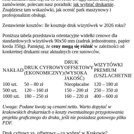
zamówienie, polecam nasz poradnik:
jak wybrać drukarnię
.
Znajdziesz tam wskazówki, jak ocenić park maszynowy i
profesjonalizm obsługi.
Zestawienie kosztów: Ile kosztuje druk wizytówek w 2026 roku?
Poniższa tabela przedstawia orientacyjne widełki cenowe dla
standardowych wizytówek 90x50 mm (zadruk jednostronny, papier
kreda 350g). Pamiętaj, że
ceny mogą się różnić
w zależności od
konkretnej drukarni oraz aktualnych cen surowców.
DRUK
WIZYTÓWKI
DRUK CYFROWY
OFFSETOWY
NAKŁAD
PREMIUM
(EKONOMICZNY)
(WYSOKA
(USZLACHETNIEN
JAKOŚĆ)
100 szt.
50 – 80 zł
Nieopłacalne
120 – 180 zł
500 szt.
120 – 160 zł
150 – 200 zł
250 – 350 zł
1000 szt.
180 – 250 zł
160 – 220 zł
400 – 600 zł
Uwaga: Podane kwoty są cenami netto. Warto dopytać w
krakowskich drukarniach o koszty ewentualnego przygotowania
projektu graficznego do druku, jeśli nie posiadasz gotowego pliku
PDF.
Druk cyfrowy vs. offsetowy – co wybrać w Krakowie?