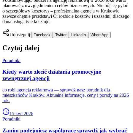
Podsumowując, budżet na agencję reklamową w 2026 roku warto
planować z uwzględnieniem celów biznesowych. Nie bój się pytać
o szczegółowy kosztorys – profesjonalna agencja w Krakowie
zawsze chętnie przedstawi Ci rozbicie kosztów i uzasadni, dlaczego
dana usługa tyle kosztuje.
Udostępnij:
Facebook
Twitter
LinkedIn
WhatsApp
Czytaj dalej
Poradniki
Kiedy warto zlecić działania promocyjne
zewnętrznej agencji
co robi agencja reklamowa — sprawdź nasz poradnik dla
mieszkańców Kraków. Aktualne informacje, ceny i porady na 2026
rok.
15 kwi 2026
Poradniki
Zanim podejmiesz współpracę sprawdź jak wybrać