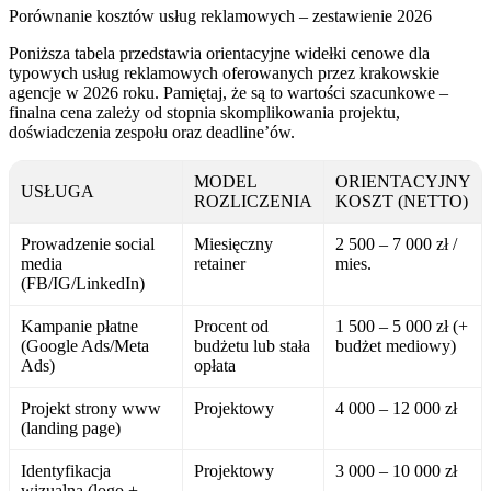
Porównanie kosztów usług reklamowych – zestawienie 2026
Poniższa tabela przedstawia orientacyjne widełki cenowe dla
typowych usług reklamowych oferowanych przez krakowskie
agencje w 2026 roku. Pamiętaj, że są to wartości szacunkowe –
finalna cena zależy od stopnia skomplikowania projektu,
doświadczenia zespołu oraz deadline’ów.
MODEL
ORIENTACYJNY
USŁUGA
ROZLICZENIA
KOSZT (NETTO)
Prowadzenie social
Miesięczny
2 500 – 7 000 zł /
media
retainer
mies.
(FB/IG/LinkedIn)
Kampanie płatne
Procent od
1 500 – 5 000 zł (+
(Google Ads/Meta
budżetu lub stała
budżet mediowy)
Ads)
opłata
Projekt strony www
Projektowy
4 000 – 12 000 zł
(landing page)
Identyfikacja
Projektowy
3 000 – 10 000 zł
wizualna (logo +