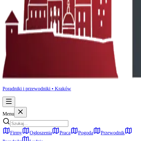
Poradniki i przewodniki •
Kraków
Menu
Firmy
Ogłoszenia
Praca
Pogoda
Przewodnik