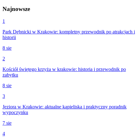
Najnowsze
1
Park Dębnicki w Krakowie: kompletny przewodnik po atrakcjach i
historii
8 sie
2
Kościół świętego krzyża w krakowie: historia i przewodnik po
zabytku
8 sie
3
Jeziora w Krakowie: aktualne kąpieliska i praktyczny poradnik
wypoczynku
7 sie
4