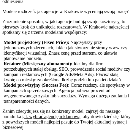
odniesienia.
Modele rozliczeń: jak agencje w Krakowie wyceniają swoją pracę?
Zrozumienie sposobu, w jaki agencje budują swoje kosztorysy, to
pierwszy krok do uniknięcia rozczarowań. W Krakowie najczęściej
spotkamy się z trzema modelami współpracy:
Model projektowy (Fixed Price):
Najczęstszy przy
jednorazowych zleceniach, takich jak stworzenie strony www czy
identyfikacji wizualnej. Znasz cenę przed startem, co ułatwia
planowanie budżetu.
Retainer (Miesięczny abonament):
Idealny dla firm
potrzebujących stałej obsługi SEO, prowadzenia social mediów czy
kampanii reklamowych (Google Ads/Meta Ads). Płacisz stałą
kwotę co miesiąc za określoną liczbę godzin lub pakiet działań.
Model prowizyjny (Success Fee):
Coraz rzadszy, ale spotykany w
kampaniach sprzedażowych. Agencja pobiera procent od
wygenerowanego zysku lub sprzedaży. Wymaga dużego zaufania i
transparentności danych.
Zanim zdecydujesz się na konkretny model, zajrzyj do naszego
poradnika
jak wybrać agencję reklamową
, aby dowiedzieć się, który
z powyższych modeli najlepiej pasuje do Twojej aktualnej sytuacji
biznesowej.