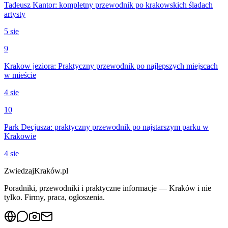
Tadeusz Kantor: kompletny przewodnik po krakowskich śladach
artysty
5 sie
9
Krakow jeziora: Praktyczny przewodnik po najlepszych miejscach
w mieście
4 sie
10
Park Decjusza: praktyczny przewodnik po najstarszym parku w
Krakowie
4 sie
ZwiedzajKraków.pl
Poradniki, przewodniki i praktyczne informacje — Kraków i nie
tylko. Firmy, praca, ogłoszenia.