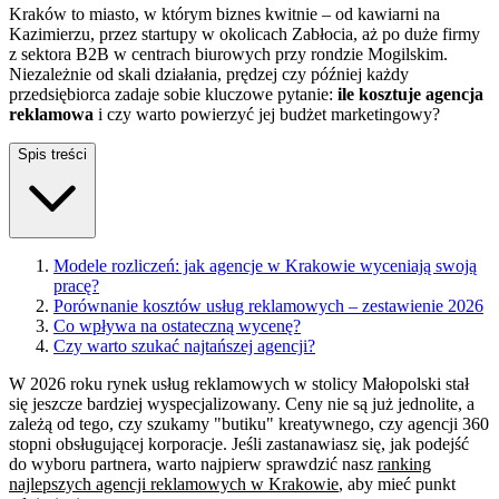
Kraków to miasto, w którym biznes kwitnie – od kawiarni na
Kazimierzu, przez startupy w okolicach Zabłocia, aż po duże firmy
z sektora B2B w centrach biurowych przy rondzie Mogilskim.
Niezależnie od skali działania, prędzej czy później każdy
przedsiębiorca zadaje sobie kluczowe pytanie:
ile kosztuje agencja
reklamowa
i czy warto powierzyć jej budżet marketingowy?
Spis treści
Modele rozliczeń: jak agencje w Krakowie wyceniają swoją
pracę?
Porównanie kosztów usług reklamowych – zestawienie 2026
Co wpływa na ostateczną wycenę?
Czy warto szukać najtańszej agencji?
W 2026 roku rynek usług reklamowych w stolicy Małopolski stał
się jeszcze bardziej wyspecjalizowany. Ceny nie są już jednolite, a
zależą od tego, czy szukamy "butiku" kreatywnego, czy agencji 360
stopni obsługującej korporacje. Jeśli zastanawiasz się, jak podejść
do wyboru partnera, warto najpierw sprawdzić nasz
ranking
najlepszych agencji reklamowych w Krakowie
, aby mieć punkt