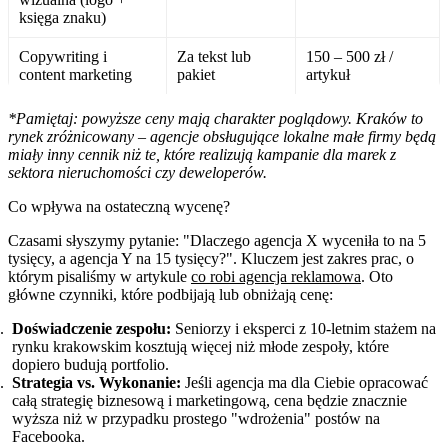
księga znaku)
Copywriting i
Za tekst lub
150 – 500 zł /
content marketing
pakiet
artykuł
*Pamiętaj: powyższe ceny mają charakter poglądowy. Kraków to
rynek zróżnicowany – agencje obsługujące lokalne małe firmy będą
miały inny cennik niż te, które realizują kampanie dla marek z
sektora nieruchomości czy deweloperów.
Co wpływa na ostateczną wycenę?
Czasami słyszymy pytanie: "Dlaczego agencja X wyceniła to na 5
tysięcy, a agencja Y na 15 tysięcy?". Kluczem jest zakres prac, o
którym pisaliśmy w artykule
co robi agencja reklamowa
. Oto
główne czynniki, które podbijają lub obniżają cenę:
Doświadczenie zespołu:
Seniorzy i eksperci z 10-letnim stażem na
rynku krakowskim kosztują więcej niż młode zespoły, które
dopiero budują portfolio.
Strategia vs. Wykonanie:
Jeśli agencja ma dla Ciebie opracować
całą strategię biznesową i marketingową, cena będzie znacznie
wyższa niż w przypadku prostego "wdrożenia" postów na
Facebooka.