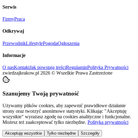
Serwis
Firmy
Praca
Odkrywaj
Przewodnik
Lifestyle
Pogoda
Ogłoszenia
Informacje
O nas
Kontakt
Jak powstają treści
Regulamin
Polityka Prywatności
zwiedzajkrakow.pl
2026
©
Wszelkie Prawa Zastrzeżone
Szanujemy Twoją prywatność
Używamy plików cookies, aby zapewnić prawidłowe działanie
strony oraz tworzyć anonimowe statystyki. Klikając "Akceptuję
wszystkie" wyrażasz zgodę na cookies analityczne i funkcjonalne.
Możesz też zaakceptować tylko niezbędne.
Polityka prywatności
Akceptuję wszystkie
Tylko niezbędne
Szczegóły