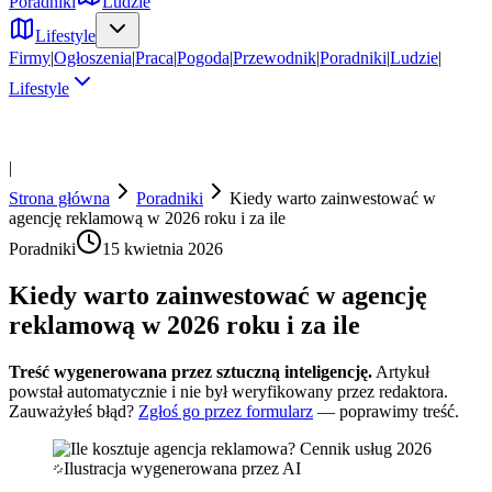
Poradniki
Ludzie
Lifestyle
Firmy
|
Ogłoszenia
|
Praca
|
Pogoda
|
Przewodnik
|
Poradniki
|
Ludzie
|
Lifestyle
|
Strona główna
Poradniki
Kiedy warto zainwestować w
agencję reklamową w 2026 roku i za ile
Poradniki
15 kwietnia 2026
Kiedy warto zainwestować w agencję
reklamową w 2026 roku i za ile
Treść wygenerowana przez sztuczną inteligencję.
Artykuł
powstał automatycznie i nie był weryfikowany przez redaktora.
Zauważyłeś błąd?
Zgłoś go przez formularz
— poprawimy treść.
Ilustracja wygenerowana przez AI