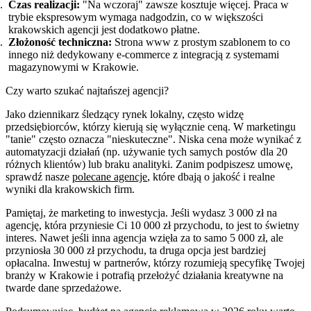
Czas realizacji:
"Na wczoraj" zawsze kosztuje więcej. Praca w
trybie ekspresowym wymaga nadgodzin, co w większości
krakowskich agencji jest dodatkowo płatne.
Złożoność techniczna:
Strona www z prostym szablonem to co
innego niż dedykowany e-commerce z integracją z systemami
magazynowymi w Krakowie.
Czy warto szukać najtańszej agencji?
Jako dziennikarz śledzący rynek lokalny, często widzę
przedsiębiorców, którzy kierują się wyłącznie ceną. W marketingu
"tanie" często oznacza "nieskuteczne". Niska cena może wynikać z
automatyzacji działań (np. używanie tych samych postów dla 20
różnych klientów) lub braku analityki. Zanim podpiszesz umowę,
sprawdź nasze
polecane agencje
, które dbają o jakość i realne
wyniki dla krakowskich firm.
Pamiętaj, że marketing to inwestycja. Jeśli wydasz 3 000 zł na
agencję, która przyniesie Ci 10 000 zł przychodu, to jest to świetny
interes. Nawet jeśli inna agencja wzięła za to samo 5 000 zł, ale
przyniosła 30 000 zł przychodu, ta druga opcja jest bardziej
opłacalna. Inwestuj w partnerów, którzy rozumieją specyfikę Twojej
branży w Krakowie i potrafią przełożyć działania kreatywne na
twarde dane sprzedażowe.