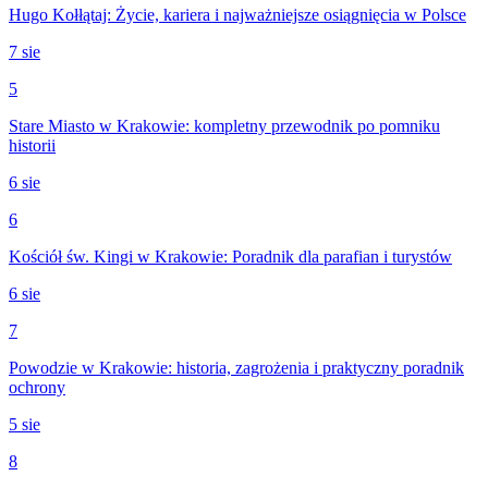
Hugo Kołłątaj: Życie, kariera i najważniejsze osiągnięcia w Polsce
7 sie
5
Stare Miasto w Krakowie: kompletny przewodnik po pomniku
historii
6 sie
6
Kościół św. Kingi w Krakowie: Poradnik dla parafian i turystów
6 sie
7
Powodzie w Krakowie: historia, zagrożenia i praktyczny poradnik
ochrony
5 sie
8