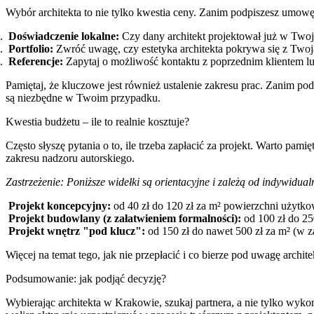
Wybór architekta to nie tylko kwestia ceny. Zanim podpiszesz umowę,
Doświadczenie lokalne:
Czy dany architekt projektował już w Two
Portfolio:
Zwróć uwagę, czy estetyka architekta pokrywa się z Twoją
Referencje:
Zapytaj o możliwość kontaktu z poprzednim klientem lub o
Pamiętaj, że kluczowe jest również ustalenie zakresu prac. Zanim pod
są niezbędne w Twoim przypadku.
Kwestia budżetu – ile to realnie kosztuje?
Często słyszę pytania o to, ile trzeba zapłacić za projekt. Warto p
zakresu nadzoru autorskiego.
Zastrzeżenie: Poniższe widełki są orientacyjne i zależą od indywidual
Projekt koncepcyjny:
od 40 zł do 120 zł za m² powierzchni użytko
Projekt budowlany (z załatwieniem formalności):
od 100 zł do 250
Projekt wnętrz "pod klucz":
od 150 zł do nawet 500 zł za m² (w za
Więcej na temat tego, jak nie przepłacić i co bierze pod uwagę archi
Podsumowanie: jak podjąć decyzję?
Wybierając architekta w Krakowie, szukaj partnera, a nie tylko wyko