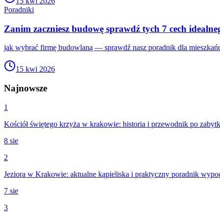
15 kwi 2026
Poradniki
Zanim zaczniesz budowę sprawdź tych 7 cech ideal
jak wybrać firmę budowlaną — sprawdź nasz poradnik dla mieszkańc
15 kwi 2026
Najnowsze
1
Kościół świętego krzyża w krakowie: historia i przewodnik po zabyt
8 sie
2
Jeziora w Krakowie: aktualne kąpieliska i praktyczny poradnik wyp
7 sie
3