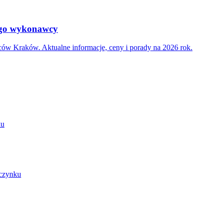
nego wykonawcy
ów Kraków. Aktualne informacje, ceny i porady na 2026 rok.
ku
oczynku