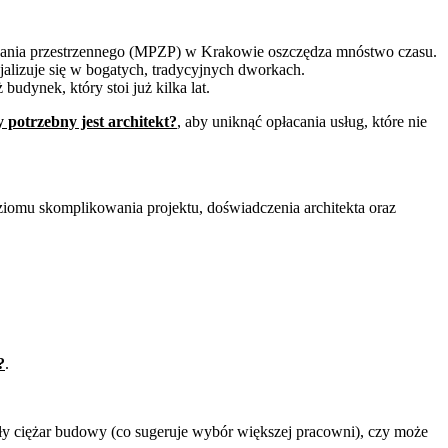
owania przestrzennego (MPZP) w Krakowie oszczędza mnóstwo czasu.
jalizuje się w bogatych, tradycyjnych dworkach.
udynek, który stoi już kilka lat.
 potrzebny jest architekt?
, aby uniknąć opłacania usług, które nie
poziomu skomplikowania projektu, doświadczenia architekta oraz
?
.
cały ciężar budowy (co sugeruje wybór większej pracowni), czy może