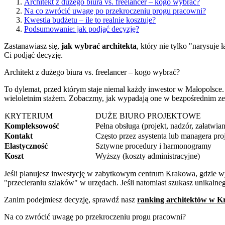
Architekt z dużego biura vs. freelancer – kogo wybrać?
Na co zwrócić uwagę po przekroczeniu progu pracowni?
Kwestia budżetu – ile to realnie kosztuje?
Podsumowanie: jak podjąć decyzję?
Zastanawiasz się,
jak wybrać architekta
, który nie tylko "narysuje
Ci podjąć decyzję.
Architekt z dużego biura vs. freelancer – kogo wybrać?
To dylemat, przed którym staje niemal każdy inwestor w Małopolsce
wieloletnim stażem. Zobaczmy, jak wypadają one w bezpośrednim ze
KRYTERIUM
DUŻE BIURO PROJEKTOWE
Kompleksowość
Pełna obsługa (projekt, nadzór, załatwia
Kontakt
Często przez asystenta lub managera pro
Elastyczność
Sztywne procedury i harmonogramy
Koszt
Wyższy (koszty administracyjne)
Jeśli planujesz inwestycję w zabytkowym centrum Krakowa, gdzie
"przecieraniu szlaków" w urzędach. Jeśli natomiast szukasz unikalneg
Zanim podejmiesz decyzję, sprawdź nasz
ranking architektów w K
Na co zwrócić uwagę po przekroczeniu progu pracowni?