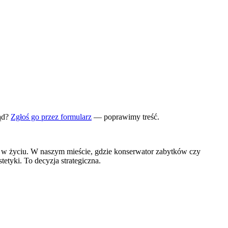
ąd?
Zgłoś go przez formularz
— poprawimy treść.
 w życiu. W naszym mieście, gdzie konserwator zabytków czy
etyki. To decyzja strategiczna.