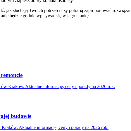
którym złapiesz dobry kontakt osobisty.
dź, jak słuchają Twoich potrzeb i czy potrafią zaproponować rozwiąza
kanie będzie godnie wpisywać się w jego tkankę.
y remoncie
ców Kraków. Aktualne informacje, ceny i porady na 2026 rok.
wojej budowie
 Kraków. Aktualne informacje, ceny i porady na 2026 rok.