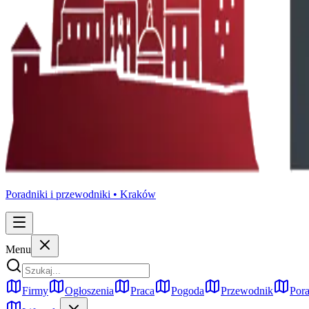
Poradniki i przewodniki •
Kraków
Menu
Firmy
Ogłoszenia
Praca
Pogoda
Przewodnik
Pora