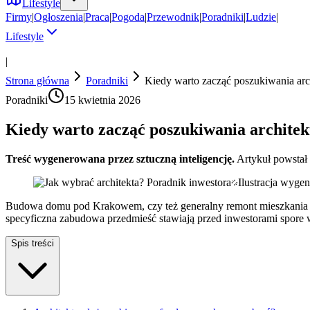
Lifestyle
Firmy
|
Ogłoszenia
|
Praca
|
Pogoda
|
Przewodnik
|
Poradniki
|
Ludzie
|
Lifestyle
|
Strona główna
Poradniki
Kiedy warto zacząć poszukiwania ar
Poradniki
15 kwietnia 2026
Kiedy warto zacząć poszukiwania archite
Treść wygenerowana przez sztuczną inteligencję.
Artykuł powstał
Ilustracja wyge
Budowa domu pod Krakowem, czy też generalny remont mieszkania w 
specyficzna zabudowa przedmieść stawiają przed inwestorami spore wy
Spis treści