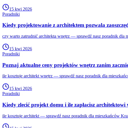
15 kwi 2026
Poradniki
Kiedy projektowanie z architektem pozwala zaoszczęd
czy warto zatrudnić architekta wnętrz — sprawdź nasz poradnik dla
15 kwi 2026
Poradniki
Poznaj aktualne ceny projektów wnętrz zanim zaczni
ile kosztuje architekt wnętrz — sprawdź nasz poradnik dla mieszkań
15 kwi 2026
Poradniki
Kiedy zlecić projekt domu i ile zapłacisz architektow
ile kosztuje architekt — sprawdź nasz poradnik dla mieszkańców Kra