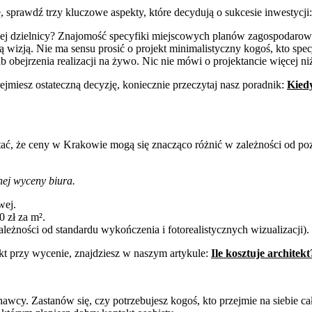
 sprawdź trzy kluczowe aspekty, które decydują o sukcesie inwestycji:
jej dzielnicy? Znajomość specyfiki miejscowych planów zagospodar
 wizją. Nie ma sensu prosić o projekt minimalistyczny kogoś, kto spec
bejrzenia realizacji na żywo. Nic nie mówi o projektancie więcej niż b
ejmiesz ostateczną decyzję, koniecznie przeczytaj nasz poradnik:
Kiedy
amiętać, że ceny w Krakowie mogą się znacząco różnić w zależności od 
nej wyceny biura.
wej.
 zł za m².
leżności od standardu wykończenia i fotorealistycznych wizualizacji).
tekt przy wycenie, znajdziesz w naszym artykule:
Ile kosztuje architekt
nawcy. Zastanów się, czy potrzebujesz kogoś, kto przejmie na siebie 