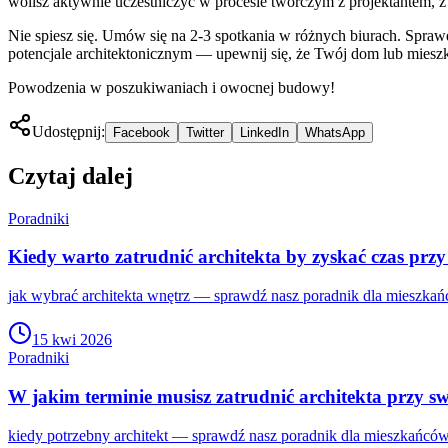
wolisz aktywnie uczestniczyć w procesie twórczym z projektantem, z 
Nie spiesz się. Umów się na 2-3 spotkania w różnych biurach. Spraw
potencjale architektonicznym — upewnij się, że Twój dom lub miesz
Powodzenia w poszukiwaniach i owocnej budowy!
Udostępnij:
Facebook
Twitter
LinkedIn
WhatsApp
Czytaj dalej
Poradniki
Kiedy warto zatrudnić architekta by zyskać czas prz
jak wybrać architekta wnętrz — sprawdź nasz poradnik dla mieszkań
15 kwi 2026
Poradniki
W jakim terminie musisz zatrudnić architekta przy s
kiedy potrzebny architekt — sprawdź nasz poradnik dla mieszkańców