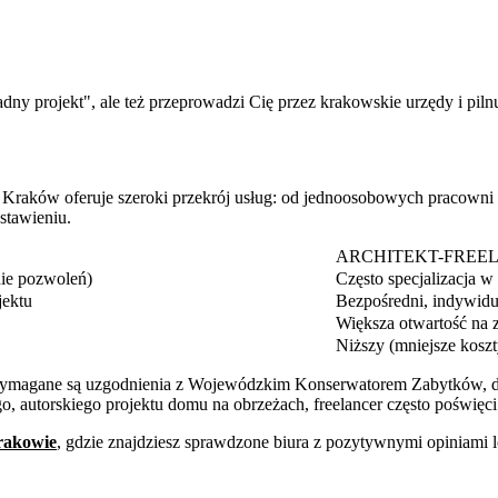
 ładny projekt", ale też przeprowadzi Cię przez krakowskie urzędy i p
. Kraków oferuje szeroki przekrój usług: od jednoosobowych pracown
stawieniu.
ARCHITEKT-FREE
nie pozwoleń)
Często specjalizacja w
jektu
Bezpośredni, indywidu
Większa otwartość na 
Niższy (mniejsze koszty
 wymagane są uzgodnienia z Wojewódzkim Konserwatorem Zabytków, d
o, autorskiego projektu domu na obrzeżach, freelancer często poświęci 
rakowie
, gdzie znajdziesz sprawdzone biura z pozytywnymi opiniami 