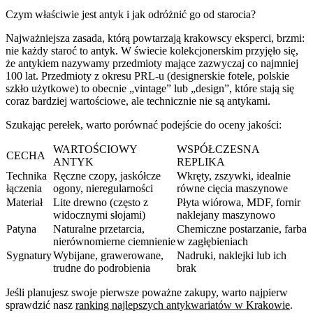
Czym właściwie jest antyk i jak odróżnić go od starocia?
Najważniejsza zasada, którą powtarzają krakowscy eksperci, brzmi:
nie każdy staroć to antyk. W świecie kolekcjonerskim przyjęło się,
że antykiem nazywamy przedmioty mające zazwyczaj co najmniej
100 lat. Przedmioty z okresu PRL-u (designerskie fotele, polskie
szkło użytkowe) to obecnie „vintage” lub „design”, które stają się
coraz bardziej wartościowe, ale technicznie nie są antykami.
Szukając perełek, warto porównać podejście do oceny jakości:
WARTOŚCIOWY
WSPÓŁCZESNA
CECHA
ANTYK
REPLIKA
Technika
Ręczne czopy, jaskółcze
Wkręty, zszywki, idealnie
łączenia
ogony, nieregularności
równe cięcia maszynowe
Materiał
Lite drewno (często z
Płyta wiórowa, MDF, fornir
widocznymi słojami)
naklejany maszynowo
Patyna
Naturalne przetarcia,
Chemiczne postarzanie, farba
nierównomierne ciemnienie
w zagłębieniach
Sygnatury
Wybijane, grawerowane,
Nadruki, naklejki lub ich
trudne do podrobienia
brak
Jeśli planujesz swoje pierwsze poważne zakupy, warto najpierw
sprawdzić nasz
ranking najlepszych antykwariatów w Krakowie
.