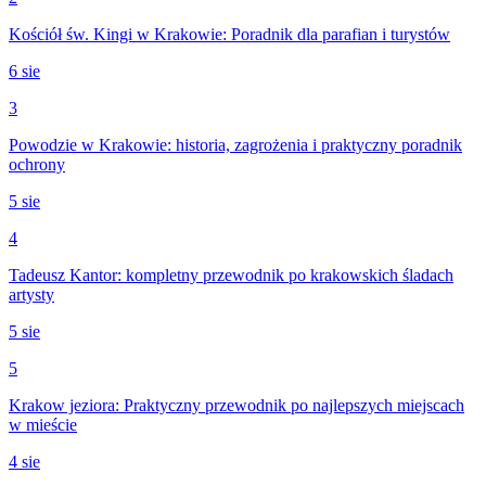
Kościół św. Kingi w Krakowie: Poradnik dla parafian i turystów
6 sie
3
Powodzie w Krakowie: historia, zagrożenia i praktyczny poradnik
ochrony
5 sie
4
Tadeusz Kantor: kompletny przewodnik po krakowskich śladach
artysty
5 sie
5
Krakow jeziora: Praktyczny przewodnik po najlepszych miejscach
w mieście
4 sie