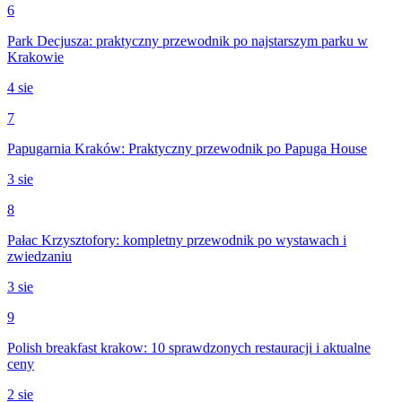
6
Park Decjusza: praktyczny przewodnik po najstarszym parku w
Krakowie
4 sie
7
Papugarnia Kraków: Praktyczny przewodnik po Papuga House
3 sie
8
Pałac Krzysztofory: kompletny przewodnik po wystawach i
zwiedzaniu
3 sie
9
Polish breakfast krakow: 10 sprawdzonych restauracji i aktualne
ceny
2 sie