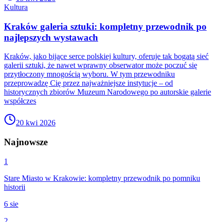
Kultura
Kraków galeria sztuki: kompletny przewodnik po
najlepszych wystawach
Kraków, jako bijące serce polskiej kultury, oferuje tak bogatą sieć
galerii sztuki, że nawet wprawny obserwator może poczuć się
przytłoczony mnogością wyboru. W tym przewodniku
przeprowadzę Cię przez najważniejsze instytucje – od
historycznych zbiorów Muzeum Narodowego po autorskie galerie
współczes
20 kwi 2026
Najnowsze
1
Stare Miasto w Krakowie: kompletny przewodnik po pomniku
historii
6 sie
2