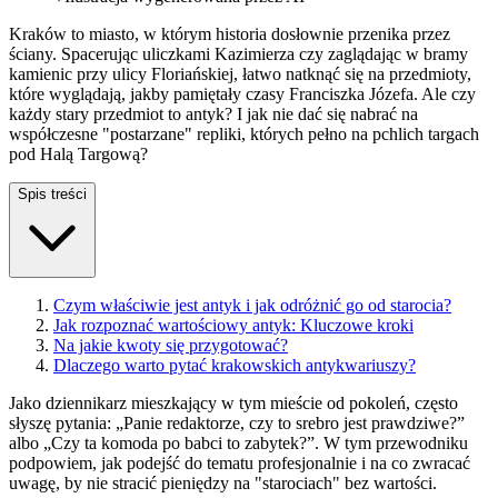
Kraków to miasto, w którym historia dosłownie przenika przez
ściany. Spacerując uliczkami Kazimierza czy zaglądając w bramy
kamienic przy ulicy Floriańskiej, łatwo natknąć się na przedmioty,
które wyglądają, jakby pamiętały czasy Franciszka Józefa. Ale czy
każdy stary przedmiot to antyk? I jak nie dać się nabrać na
współczesne "postarzane" repliki, których pełno na pchlich targach
pod Halą Targową?
Spis treści
Czym właściwie jest antyk i jak odróżnić go od starocia?
Jak rozpoznać wartościowy antyk: Kluczowe kroki
Na jakie kwoty się przygotować?
Dlaczego warto pytać krakowskich antykwariuszy?
Jako dziennikarz mieszkający w tym mieście od pokoleń, często
słyszę pytania: „Panie redaktorze, czy to srebro jest prawdziwe?”
albo „Czy ta komoda po babci to zabytek?”. W tym przewodniku
podpowiem, jak podejść do tematu profesjonalnie i na co zwracać
uwagę, by nie stracić pieniędzy na "starociach" bez wartości.