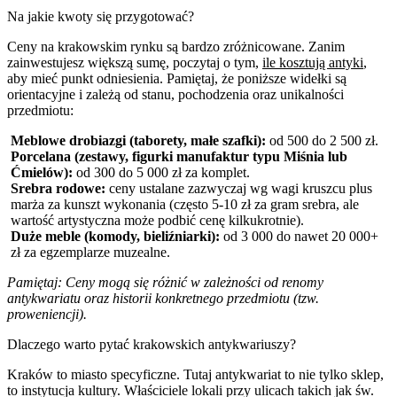
Na jakie kwoty się przygotować?
Ceny na krakowskim rynku są bardzo zróżnicowane. Zanim
zainwestujesz większą sumę, poczytaj o tym,
ile kosztują antyki
,
aby mieć punkt odniesienia. Pamiętaj, że poniższe widełki są
orientacyjne i zależą od stanu, pochodzenia oraz unikalności
przedmiotu:
Meblowe drobiazgi (taborety, małe szafki):
od 500 do 2 500 zł.
Porcelana (zestawy, figurki manufaktur typu Miśnia lub
Ćmielów):
od 300 do 5 000 zł za komplet.
Srebra rodowe:
ceny ustalane zazwyczaj wg wagi kruszcu plus
marża za kunszt wykonania (często 5-10 zł za gram srebra, ale
wartość artystyczna może podbić cenę kilkukrotnie).
Duże meble (komody, bieliźniarki):
od 3 000 do nawet 20 000+
zł za egzemplarze muzealne.
Pamiętaj: Ceny mogą się różnić w zależności od renomy
antykwariatu oraz historii konkretnego przedmiotu (tzw.
proweniencji).
Dlaczego warto pytać krakowskich antykwariuszy?
Kraków to miasto specyficzne. Tutaj antykwariat to nie tylko sklep,
to instytucja kultury. Właściciele lokali przy ulicach takich jak św.