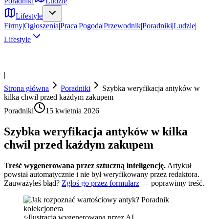
Poradniki
Ludzie
Lifestyle
Firmy
|
Ogłoszenia
|
Praca
|
Pogoda
|
Przewodnik
|
Poradniki
|
Ludzie
|
Lifestyle
|
Strona główna
Poradniki
Szybka weryfikacja antyków w
kilka chwil przed każdym zakupem
Poradniki
15 kwietnia 2026
Szybka weryfikacja antyków w kilka
chwil przed każdym zakupem
Treść wygenerowana przez sztuczną inteligencję.
Artykuł
powstał automatycznie i nie był weryfikowany przez redaktora.
Zauważyłeś błąd?
Zgłoś go przez formularz
— poprawimy treść.
Ilustracja wygenerowana przez AI