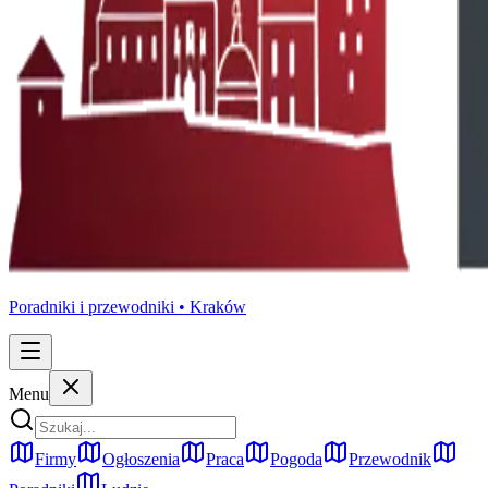
Poradniki i przewodniki •
Kraków
Menu
Firmy
Ogłoszenia
Praca
Pogoda
Przewodnik