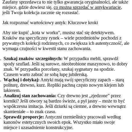
Zaufany sprzedawca to nie tylko gwarancja oryginalności, ale także
miejsce, gdzie dowiesz się,
co można sprzedać w antykwariacie
,
jeśli Twoja kolekcja zacznie się rozrastać.
Jak rozpoznać wartościowy antyk: Kluczowe kroki
Aby nie kupić „kota w worku”, musisz stać się detektywem.
Kraków ma specyficzny rynek – wiele przedmiotów pochodzi z
prywatnych kolekcji rodzinnych, co zwiększa ich autentyczność, ale
wymaga czujności w kwestii stanu zachowania.
Szukaj znaków szczególnych:
W przypadku mebli, sprawdź
spody szuflad. Jeśli są surowe, nieobrobione maszynowo, to dobry
znak. W przypadku porcelany, szukaj sygnatury na spodzie.
Czasem warto zabrać ze sobą lupę jubilerską.
Wąchaj i dotykaj:
Antyki mają swój specyficzny zapach – starą
politurę, drewno, kurz. Repliki pachną często nowym klejem lub
lakierem.
Analizuj stan zachowania:
Czy drewno jest „zjedzone” przez
korniki? Jeśli otwory są bardzo świeże, a pył jasny – może to być
współczesna imitacja. Jeśli dziurki są ciemne, a drewno wewnątrz
skamieniałe – to znak czasu.
Sprawdź proporcje:
Antyczni rzemieślnicy pracowali według
kanonów estetycznych swoich epok. Wszystko miało swoje
miejsce i uzasadnienie konstrukcyjne.