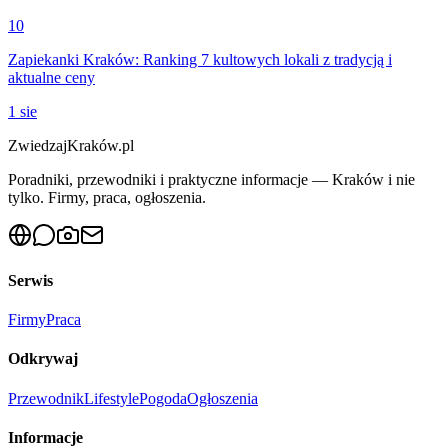
10
Zapiekanki Kraków: Ranking 7 kultowych lokali z tradycją i
aktualne ceny
1 sie
ZwiedzajKraków.pl
Poradniki, przewodniki i praktyczne informacje — Kraków i nie
tylko. Firmy, praca, ogłoszenia.
Serwis
Firmy
Praca
Odkrywaj
Przewodnik
Lifestyle
Pogoda
Ogłoszenia
Informacje