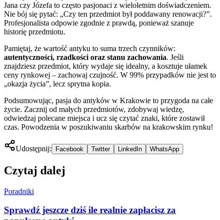
Jana czy Józefa to często pasjonaci z wieloletnim doświadczeniem.
Nie bój się pytać: „Czy ten przedmiot był poddawany renowacji?”.
Profesjonalista odpowie zgodnie z prawdą, ponieważ szanuje
historię przedmiotu.
Pamiętaj, że wartość antyku to suma trzech czynników:
autentyczności, rzadkości oraz stanu zachowania
. Jeśli
znajdziesz przedmiot, który wydaje się idealny, a kosztuje ułamek
ceny rynkowej – zachowaj czujność. W 99% przypadków nie jest to
„okazja życia”, lecz sprytna kopia.
Podsumowując, pasja do antyków w Krakowie to przygoda na całe
życie. Zacznij od małych przedmiotów, zdobywaj wiedzę,
odwiedzaj polecane miejsca i ucz się czytać znaki, które zostawił
czas. Powodzenia w poszukiwaniu skarbów na krakowskim rynku!
Udostępnij:
Facebook
Twitter
LinkedIn
WhatsApp
Czytaj dalej
Poradniki
Sprawdź jeszcze dziś ile realnie zapłacisz za