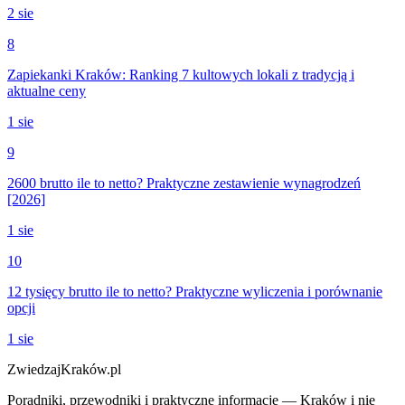
2 sie
8
Zapiekanki Kraków: Ranking 7 kultowych lokali z tradycją i
aktualne ceny
1 sie
9
2600 brutto ile to netto? Praktyczne zestawienie wynagrodzeń
[2026]
1 sie
10
12 tysięcy brutto ile to netto? Praktyczne wyliczenia i porównanie
opcji
1 sie
ZwiedzajKraków.pl
Poradniki, przewodniki i praktyczne informacje — Kraków i nie