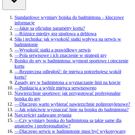
Standardowe wymiary boiska do badmintona – kluczowe
informacje
—
Jakie są oficjalne parametry kortu?
—
Różnice między grą singlową a deblową
Siła i technika: jak wysokość siatki wpływa na serwis w
badmintonie
—
Wysokość siatki a prawidłowy serwis
—
Pola serwisowe i ich znaczenie w strategii gry
Boisko do gry w badmintona: wymogi sportowe i otoczenie
kortu
—
Bezpieczna odległość: ile miejsca potrzebujesz wokół
kortu?
Zasady gry w badmintona a wyznaczanie linii na korcie
—
Punktacja a wybór miejsca serwisowego
Nawierzchnie sportowe: jak przygotować profesjonalne
boiska do gry
—
Dlaczego warto wybierać nawierzchnie polipropylenowe?
—
Jak właściwie wyznaczać linie na boisku do badmintona?
Najczęściej zadawane pytania
—
Czy wymiary boiska do badmintona są takie same dla
amatorów i profesjonalistów?
—
Dlaczego serwis w badmintonie musi być wykonywany