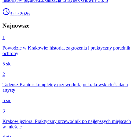
historią.W pigułce:Lokalizacja to Rynek Główny 35, 3
3 sie 2026
Najnowsze
1
Powodzie w Krakowie: historia, zagrożenia i praktyczny poradnik
ochrony
5 sie
2
Tadeusz Kantor: kompletny przewodnik po krakowskich śladach
artysty
5 sie
3
Krakow jeziora: Praktyczny przewodnik po najlepszych miejscach
w mieście