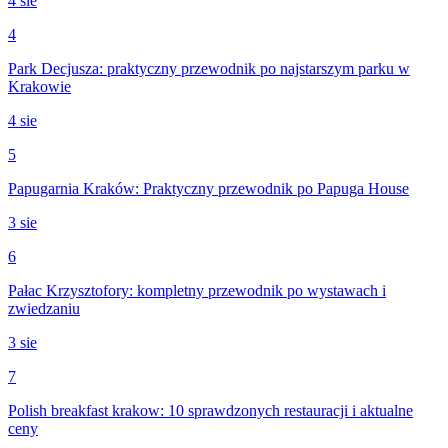
4 sie
4
Park Decjusza: praktyczny przewodnik po najstarszym parku w
Krakowie
4 sie
5
Papugarnia Kraków: Praktyczny przewodnik po Papuga House
3 sie
6
Pałac Krzysztofory: kompletny przewodnik po wystawach i
zwiedzaniu
3 sie
7
Polish breakfast krakow: 10 sprawdzonych restauracji i aktualne
ceny