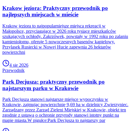
Krakow jeziora: Praktyczny przewodnik po
najlepszych miejscach w mieście
Krakow jeziora to najpopularniejsze miejsca rekreacji w
Małopolsce, przyciągające w 2026 roku tysiące mieszkańców
szukających ochłody. Zakrzówek, powstały w 1992 roku po zalaniu
kamieniołomu, oferuje 5 nowoczesnych basenów kąpielowy.
Przylasek Rusiecki w Nowej Hucie zapewnia 26 hektarów
powierzchni
4 sie 2026
Przewodnik
Park Decjusza: praktyczny przewodnik po
najstarszym parku w Krakowie
Park Decjusza stanowi najstarsze miejsce wypoczynku w
Krakowie, zajmując powierzchnię 9,69 ha w dzielnicy Zwierzyniec.
Zarządzany przez Zarząd Zieleni Miejskiej w Krakowie, obiekt ten
zgodnie z ustawą o ochronie przyrody stanowi istotny punkt na
mapie miasta.W pigułce:Park Decjusza to najstarszy par