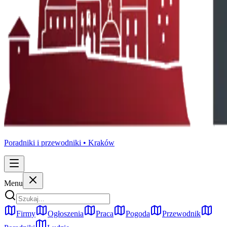
Poradniki i przewodniki •
Kraków
Menu
Firmy
Ogłoszenia
Praca
Pogoda
Przewodnik