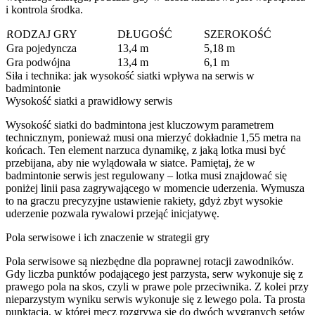
i kontrola środka.
RODZAJ GRY
DŁUGOŚĆ
SZEROKOŚĆ
Gra pojedyncza
13,4 m
5,18 m
Gra podwójna
13,4 m
6,1 m
Siła i technika: jak wysokość siatki wpływa na serwis w
badmintonie
Wysokość siatki a prawidłowy serwis
Wysokość siatki do badmintona jest kluczowym parametrem
technicznym, ponieważ musi ona mierzyć dokładnie 1,55 metra na
końcach. Ten element narzuca dynamikę, z jaką lotka musi być
przebijana, aby nie wylądowała w siatce. Pamiętaj, że w
badmintonie serwis jest regulowany – lotka musi znajdować się
poniżej linii pasa zagrywającego w momencie uderzenia. Wymusza
to na graczu precyzyjne ustawienie rakiety, gdyż zbyt wysokie
uderzenie pozwala rywalowi przejąć inicjatywę.
Pola serwisowe i ich znaczenie w strategii gry
Pola serwisowe są niezbędne dla poprawnej rotacji zawodników.
Gdy liczba punktów podającego jest parzysta, serw wykonuje się z
prawego pola na skos, czyli w prawe pole przeciwnika. Z kolei przy
nieparzystym wyniku serwis wykonuje się z lewego pola. Ta prosta
punktacja, w której mecz rozgrywa się do dwóch wygranych setów