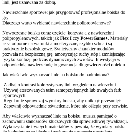
linii, jest uznawana za dobrą.
Nawierzchnie sportowe: jak przygotować profesjonalne boiska do
gry
Dlaczego warto wybierać nawierzchnie polipropylenowe?
Nowoczesne boiska coraz częściej korzystają z nawierzchni
polipropylenowych, takich jak
Flex I
czy
PowerGame+
. Materiały
te są odporne na warunki atmosferyczne, szybko schną i są
praktycznie bezobsługowe. Syntetyczny charakter modułów
pozwala na bezpieczną grę, amortyzując ruchy stóp i zmniejszając
ryzyko kontuzji podczas dynamicznych zwrotów. Inwestycja w
odpowiednią nawierzchnię to gwarancja długowieczności obiektu.
Jak właściwie wyznaczać linie na boisku do badmintona?
Zadbaj o kontrast kolorystyczny linii względem nawierzchni.
Używaj atestowanych taśm samoprzylepnych lub trwałych farb
sportowych.
Regularnie sprawdzaj wymiary boiska, aby uniknąć przesunięć.
Zapewnij odpowiednie oświetlenie, które nie oślepia przy serwisie.
Aby właściwie wyznaczać linie na boisku, musisz pamiętać o
zachowaniu standardów kluczowych dla sprawiedliwej rywalizacji.
Wykorzystanie trwałych materiałów zapewnia, że wymiary boiska
do badmintona są idealne i zachowują proporcje prostokąta.