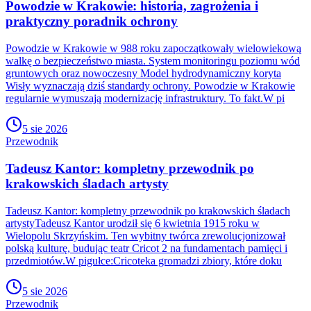
Powodzie w Krakowie: historia, zagrożenia i
praktyczny poradnik ochrony
Powodzie w Krakowie w 988 roku zapoczątkowały wielowiekową
walkę o bezpieczeństwo miasta. System monitoringu poziomu wód
gruntowych oraz nowoczesny Model hydrodynamiczny koryta
Wisły wyznaczają dziś standardy ochrony. Powodzie w Krakowie
regularnie wymuszają modernizację infrastruktury. To fakt.W pi
5 sie 2026
Przewodnik
Tadeusz Kantor: kompletny przewodnik po
krakowskich śladach artysty
Tadeusz Kantor: kompletny przewodnik po krakowskich śladach
artystyTadeusz Kantor urodził się 6 kwietnia 1915 roku w
Wielopolu Skrzyńskim. Ten wybitny twórca zrewolucjonizował
polską kulturę, budując teatr Cricot 2 na fundamentach pamięci i
przedmiotów.W pigułce:Cricoteka gromadzi zbiory, które doku
5 sie 2026
Przewodnik