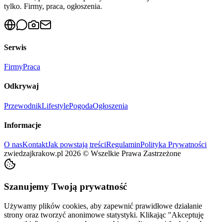
tylko. Firmy, praca, ogłoszenia.
Serwis
Firmy
Praca
Odkrywaj
Przewodnik
Lifestyle
Pogoda
Ogłoszenia
Informacje
O nas
Kontakt
Jak powstają treści
Regulamin
Polityka Prywatności
zwiedzajkrakow.pl
2026
©
Wszelkie Prawa Zastrzeżone
Szanujemy Twoją prywatność
Używamy plików cookies, aby zapewnić prawidłowe działanie
strony oraz tworzyć anonimowe statystyki. Klikając "Akceptuję