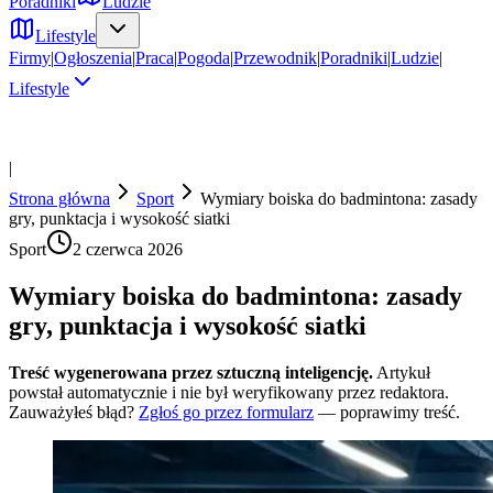
Poradniki
Ludzie
Lifestyle
Firmy
|
Ogłoszenia
|
Praca
|
Pogoda
|
Przewodnik
|
Poradniki
|
Ludzie
|
Lifestyle
|
Strona główna
Sport
Wymiary boiska do badmintona: zasady
gry, punktacja i wysokość siatki
Sport
2 czerwca 2026
Wymiary boiska do badmintona: zasady
gry, punktacja i wysokość siatki
Treść wygenerowana przez sztuczną inteligencję.
Artykuł
powstał automatycznie i nie był weryfikowany przez redaktora.
Zauważyłeś błąd?
Zgłoś go przez formularz
— poprawimy treść.