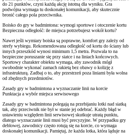
do 21 punktów, czyni każdą akcję istotną dla wyniku. Gra
podwójna wymaga tu doskonałej komunikacji, aby skutecznie
bronić całego pola przeciwnika.
Boisko do gry w badmintona: wymogi sportowe i otoczenie kortu
Bezpieczna odległość: ile miejsca potrzebujesz wokół kortu?
Nawet jeśli wymiary boiska są poprawne, komfort gry zależy od
strefy wybiegu. Rekomendowana odległość od kortu do ściany lub
innych przeszkód wynosi minimum 1,5 metra. Pozwala to na
bezpieczne poruszanie się przy siatce i na liniach końcowych.
Sportowy charakter obiektu wymaga, aby zawodnik mógł
swobodnie wykonać zamach rakietą bez obawy o kolizję z
infrastrukturą. Zadbaj o to, aby przestrzeń poza liniami była wolna
od zbędnych przedmiotów.
Zasady gry w badmintona a wyznaczanie linii na korcie
Punktacja a wybór miejsca serwisowego
Zasady gry w badmintona polegają na przebijaniu lotki nad siatką
tak, aby przeciwnik nie był w stanie jej odebrać. Każdy błąd w
ustawieniu względem linii serwisowej skutkuje utratą punktu,
dlatego wyznaczanie linii musi być precyzyjne. W przypadku gry
deblowej, zawodnicy często rotują się na korcie, co wymaga
doskonałej komunikacji. Pamiętaj, że każda lotka, która ląduje na