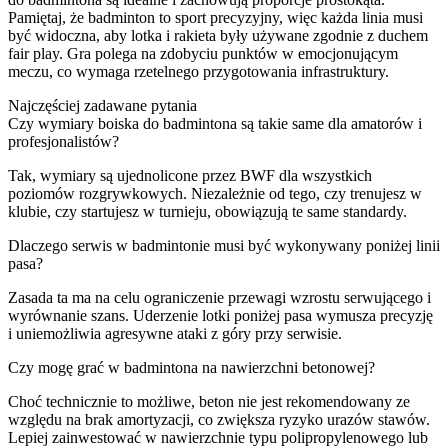
Pamiętaj, że badminton to sport precyzyjny, więc każda linia musi
być widoczna, aby lotka i rakieta były używane zgodnie z duchem
fair play. Gra polega na zdobyciu punktów w emocjonującym
meczu, co wymaga rzetelnego przygotowania infrastruktury.
Najczęściej zadawane pytania
Czy wymiary boiska do badmintona są takie same dla amatorów i
profesjonalistów?
Tak, wymiary są ujednolicone przez BWF dla wszystkich
poziomów rozgrywkowych. Niezależnie od tego, czy trenujesz w
klubie, czy startujesz w turnieju, obowiązują te same standardy.
Dlaczego serwis w badmintonie musi być wykonywany poniżej linii
pasa?
Zasada ta ma na celu ograniczenie przewagi wzrostu serwującego i
wyrównanie szans. Uderzenie lotki poniżej pasa wymusza precyzję
i uniemożliwia agresywne ataki z góry przy serwisie.
Czy mogę grać w badmintona na nawierzchni betonowej?
Choć technicznie to możliwe, beton nie jest rekomendowany ze
względu na brak amortyzacji, co zwiększa ryzyko urazów stawów.
Lepiej zainwestować w nawierzchnie typu polipropylenowego lub