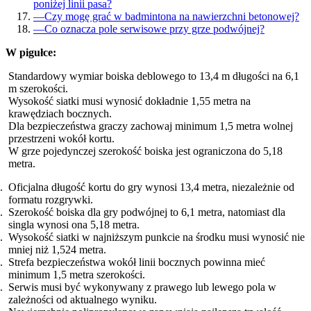
poniżej linii pasa?
—
Czy mogę grać w badmintona na nawierzchni betonowej?
—
Co oznacza pole serwisowe przy grze podwójnej?
W pigułce:
Standardowy wymiar boiska deblowego to 13,4 m długości na 6,1
m szerokości.
Wysokość siatki musi wynosić dokładnie 1,55 metra na
krawędziach bocznych.
Dla bezpieczeństwa graczy zachowaj minimum 1,5 metra wolnej
przestrzeni wokół kortu.
W grze pojedynczej szerokość boiska jest ograniczona do 5,18
metra.
Oficjalna długość kortu do gry wynosi 13,4 metra, niezależnie od
formatu rozgrywki.
Szerokość boiska dla gry podwójnej to 6,1 metra, natomiast dla
singla wynosi ona 5,18 metra.
Wysokość siatki w najniższym punkcie na środku musi wynosić nie
mniej niż 1,524 metra.
Strefa bezpieczeństwa wokół linii bocznych powinna mieć
minimum 1,5 metra szerokości.
Serwis musi być wykonywany z prawego lub lewego pola w
zależności od aktualnego wyniku.