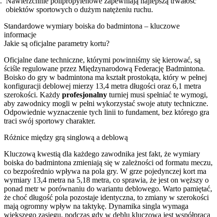
Nawierzchnie polipropylenowe zapewniają najlepszą trwałość
obiektów sportowych o dużym natężeniu ruchu.
Standardowe wymiary boiska do badmintona – kluczowe
informacje
Jakie są oficjalne parametry kortu?
Oficjalne dane techniczne, którymi powinniśmy się kierować, są
ściśle regulowane przez Międzynarodową Federację Badmintona.
Boisko do gry w badmintona ma kształt prostokąta, który w pełnej
konfiguracji deblowej mierzy 13,4 metra długości oraz 6,1 metra
szerokości. Każdy
profesjonalny
turniej musi spełniać te wymogi,
aby zawodnicy mogli w pełni wykorzystać swoje atuty techniczne.
Odpowiednie wyznaczenie tych linii to fundament, bez którego gra
traci swój sportowy charakter.
Różnice między grą singlową a deblową
Kluczową kwestią dla każdego zawodnika jest fakt, że wymiary
boiska do badmintona zmieniają się w zależności od formatu meczu,
co bezpośrednio wpływa na pola gry. W grze pojedynczej kort ma
wymiary 13,4 metra na 5,18 metra, co sprawia, że jest on węższy o
ponad metr w porównaniu do wariantu deblowego. Warto pamiętać,
że choć długość pola pozostaje identyczna, to zmiany w szerokości
mają ogromny wpływ na taktykę. Dynamika singla wymaga
większego zasięgu, podczas gdy w deblu kluczowa jest współpraca