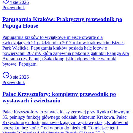
4 sie 2026
Przewodnik
Papugarnia Kraków: Praktyczny przewodnik po
Papuga House
Papugarnia kraków to wyjątkowe miejsce otwarte dla
zwiedzających 21 października 2017 roku w krakowskim Biznes
Park Wielicka. Papugarnia kraków posiada halę lotów o
powierzchni 207 m², która zapewnia ptakom z gatunku Papuga Ara
Ararauna czy Papuga Żako kongijskie odpowiednie warunki
bytowe. Papugarn
3 sie 2026
Przewodnik
Pałac Krzysztofory: kompletny przewodnik po
wystawach i zwiedzaniu
Pałac Krzysztofory to zabytek klasy zerowej przy Rynku Głównym
35, pełniący funkcję głównego oddziału Muzeum Krakowa. Pałac
Krzysztofory udostępnia zwiedzającym wystawę stałą „Kraków od
początku, bez końca” od wtorku do niedzieli. To miejsce tętni