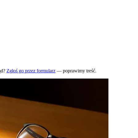
ąd?
Zgłoś go przez formularz
— poprawimy treść.