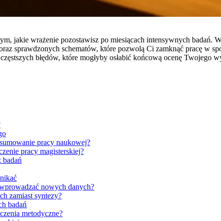
 tym, jakie wrażenie pozostawisz po miesiącach intensywnych badań. 
 oraz sprawdzonych schematów, które pozwolą Ci zamknąć pracę w sp
jczęstszych błędów, które mogłyby osłabić końcową ocenę Twojego wy
?
go
podsumowanie pracy naukowej?
zenie pracy magisterskiej?
z badań
unikać
nno wprowadzać nowych danych?
ch zamiast syntezy?
ch badań
iczenia metodyczne?