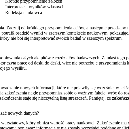
Krótkie przypomnienie założeń
Interpretacja wyników własnych
Refleksja naukowca
a. Zacznij od krótkiego przypomnienia celów, a następnie przedstaw 
yś potrafił osadzić wyniki w szerszym kontekście naukowym, pokazując
 który nie boi się interpretować swoich badań w szerszym spektrum.
 kopiowania całych akapitów z rozdziałów badawczych. Zamiast tego p
tor czyta pracę od deski do deski, więc nie potrzebuje przypomnienia 
ojego wysiłku.
wadzanie nowych informacji, które nie pojawiły się wcześniej w tekści
sania zakończenia nagle przypomnisz sobie o ważnym fakcie, wróć do r
kończenie staje się nieczytelną listą streszczeń. Pamiętaj, że
zakończe
adzać nowych danych?
arsztatowy, który obniża wartość pracy naukowej. Zakończenie ma cha
ntowany, ponieważ informacje te nie zostały wcześniej poddane analizi