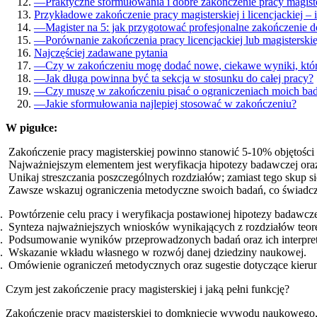
—
Praktyczne sformułowania i dobre zakończenie pracy magiste
Przykładowe zakończenie pracy magisterskiej i licencjackiej – i
—
Magister na 5: jak przygotować profesjonalne zakończenie d
—
Porównanie zakończenia pracy licencjackiej lub magisterski
Najczęściej zadawane pytania
—
Czy w zakończeniu mogę dodać nowe, ciekawe wyniki, które
—
Jak długa powinna być ta sekcja w stosunku do całej pracy?
—
Czy muszę w zakończeniu pisać o ograniczeniach moich ba
—
Jakie sformułowania najlepiej stosować w zakończeniu?
W pigułce:
Zakończenie pracy magisterskiej powinno stanowić 5-10% objętości 
Najważniejszym elementem jest weryfikacja hipotezy badawczej oraz 
Unikaj streszczania poszczególnych rozdziałów; zamiast tego skup si
Zawsze wskazuj ograniczenia metodyczne swoich badań, co świadczy
Powtórzenie celu pracy i weryfikacja postawionej hipotezy badawcze
Synteza najważniejszych wniosków wynikających z rozdziałów teor
Podsumowanie wyników przeprowadzonych badań oraz ich interpret
Wskazanie wkładu własnego w rozwój danej dziedziny naukowej.
Omówienie ograniczeń metodycznych oraz sugestie dotyczące kieru
Czym jest zakończenie pracy magisterskiej i jaką pełni funkcję?
Zakończenie pracy magisterskiej to domknięcie wywodu naukowego, 