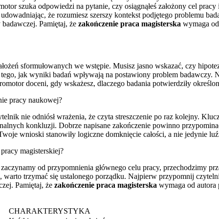
promotor szuka odpowiedzi na pytanie, czy osiągnąłeś założony cel prac
, udowadniając, że rozumiesz szerszy kontekst podjętego problemu ba
 badawczej. Pamiętaj, że
zakończenie praca magisterska
wymaga od C
ałożeń sformułowanych we wstępie. Musisz jasno wskazać, czy hipote
tację tego, jak wyniki badań wpływają na postawiony problem badawczy
promotor doceni, gdy wskażesz, dlaczego badania potwierdziły określone 
nie pracy naukowej?
elnik nie odniósł wrażenia, że czyta streszczenie po raz kolejny. Kluc
 finalnych konkluzji. Dobrze napisane zakończenie powinno przypomina
oje wnioski stanowiły logiczne domknięcie całości, a nie jedynie luź
pracy magisterskiej?
a: zaczynamy od przypomnienia głównego celu pracy, przechodzimy prze
, warto trzymać się ustalonego porządku. Najpierw przypomnij czyteln
czej. Pamiętaj, że
zakończenie praca magisterska
wymaga od autora pr
CHARAKTERYSTYKA