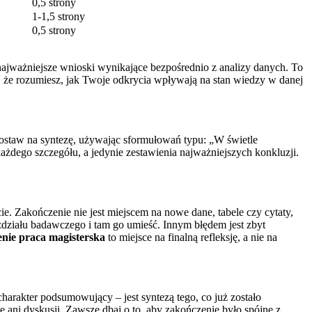
0,5 strony
1-1,5 strony
0,5 strony
najważniejsze wnioski wynikające bezpośrednio z analizy danych. To
, że rozumiesz, jak Twoje odkrycia wpływają na stan wiedzy w danej
ostaw na syntezę, używając sformułowań typu: „W świetle
każdego szczegółu, a jedynie zestawienia najważniejszych konkluzji.
e. Zakończenie nie jest miejscem na nowe dane, tabele czy cytaty,
ozdziału badawczego i tam go umieść. Innym błędem jest zbyt
nie praca magisterska
to miejsce na finalną refleksję, a nie na
rakter podsumowujący – jest syntezą tego, co już zostało
e ani dyskusji. Zawsze dbaj o to, aby zakończenie było spójne z