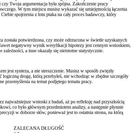
y i czy Twoja argumentacja była spójna. Zakończenie pracy
dawczego. W tym miejscu musisz wykazać się umiejętnością łączenia
iebie spojrzenia z lotu ptaka na cały proces badawczy, który
za została potwierdzona, czy może odrzucona w świetle uzyskanych
. Nawet negatywny wynik weryfikacji hipotezy jest cennym wnioskiem,
zależności, a inne okazały się nieistotne statystycznie.
zem jest synteza, a nie streszczenie. Musisz w sposób zwięzły
ć logiczną drogę, którą przebyłeś, nie wchodząc w zbędne szczegóły
ne przemyślenia na temat podjętego tematu pracy.
z najważniejsze wnioski z badań, aż po refleksję nad przyszłością
ikowi, co było głównym przedmiotem analizy, a następnie płynnie
ecyzji w doborze słów, ponieważ jest to ostatnia strona, na którą
ZALECANA DŁUGOŚĆ