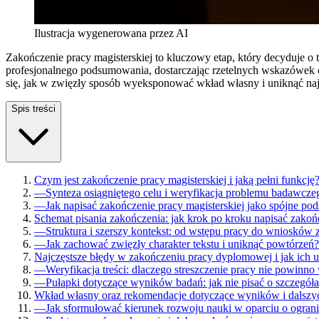
Ilustracja wygenerowana przez AI
Zakończenie pracy magisterskiej to kluczowy etap, który decyduje o
profesjonalnego podsumowania, dostarczając rzetelnych wskazówek
się, jak w zwięzły sposób wyeksponować wkład własny i uniknąć na
Spis treści
Czym jest zakończenie pracy magisterskiej i jaką pełni funkcję
—
Synteza osiągniętego celu i weryfikacja problemu badawcze
—
Jak napisać zakończenie pracy magisterskiej jako spójne 
Schemat pisania zakończenia: jak krok po kroku napisać zakońc
—
Struktura i szerszy kontekst: od wstępu pracy do wniosków 
—
Jak zachować zwięzły charakter tekstu i uniknąć powtórzeń?
Najczęstsze błędy w zakończeniu pracy dyplomowej i jak ich 
—
Weryfikacja treści: dlaczego streszczenie pracy nie powi
—
Pułapki dotyczące wyników badań: jak nie pisać o szczegóła
Wkład własny oraz rekomendacje dotyczące wyników i dalszy
—
Jak sformułować kierunek rozwoju nauki w oparciu o ogran