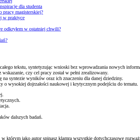
rskiej
nspiracje dla studenta
o pracy magisterskiej?
ej w praktyce
 odkryłem w ostatniej chwili?
dań?
całego tekstu, syntetyzując wnioski bez wprowadzania nowych informa
wskazanie, czy cel pracy został w pełni zrealizowany.
ę na syntezie wyników oraz ich znaczeniu dla danej dziedziny.
 o wysokiej dojrzałości naukowej i krytycznym podejściu do tematu.
j.
etycznych.
acja.
nków dalszych badań.
w którym jako autor spinasz klamrą wszystkie dotychczasowe rozważ