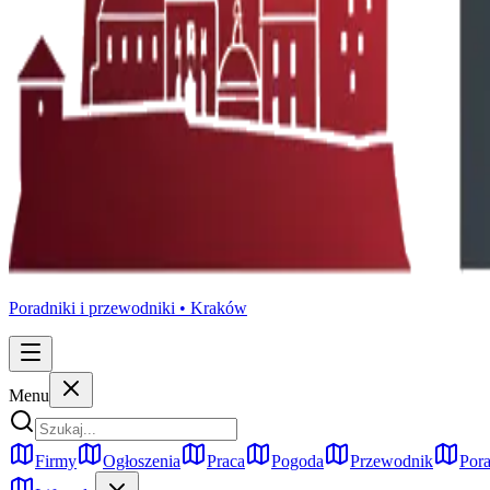
Poradniki i przewodniki •
Kraków
Menu
Firmy
Ogłoszenia
Praca
Pogoda
Przewodnik
Pora