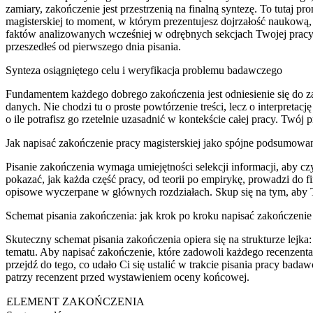
zamiary, zakończenie jest przestrzenią na finalną syntezę. To tutaj 
magisterskiej to moment, w którym prezentujesz dojrzałość naukową
faktów analizowanych wcześniej w odrębnych sekcjach Twojej pracy
przeszedłeś od pierwszego dnia pisania.
Synteza osiągniętego celu i weryfikacja problemu badawczego
Fundamentem każdego dobrego zakończenia jest odniesienie się do z
danych. Nie chodzi tu o proste powtórzenie treści, lecz o interpre
o ile potrafisz go rzetelnie uzasadnić w kontekście całej pracy. Twój 
Jak napisać zakończenie pracy magisterskiej jako spójne podsumowa
Pisanie zakończenia wymaga umiejętności selekcji informacji, aby czyt
pokazać, jak każda część pracy, od teorii po empirykę, prowadzi do
opisowe wyczerpane w głównych rozdziałach. Skup się na tym, aby Tw
Schemat pisania zakończenia: jak krok po kroku napisać zakończenie 
Skuteczny schemat pisania zakończenia opiera się na strukturze lejk
tematu. Aby napisać zakończenie, które zadowoli każdego recenzenta
przejdź do tego, co udało Ci się ustalić w trakcie pisania pracy badaw
patrzy recenzent przed wystawieniem oceny końcowej.
ELEMENT ZAKOŃCZENIA