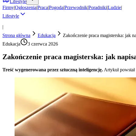
Lifestyle
Firmy
|
Ogłoszenia
|
Praca
|
Pogoda
|
Przewodnik
|
Poradniki
|
Ludzie
|
Lifestyle
|
Strona główna
Edukacja
Zakończenie praca magisterska: jak
Edukacja
3 czerwca 2026
Zakończenie praca magisterska: jak napi
Treść wygenerowana przez sztuczną inteligencję.
Artykuł powstał