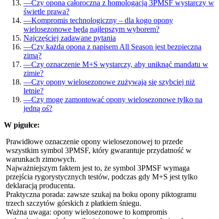
—
Czy opona całoroczna z homologacją 3PMSF wystarczy w
świetle prawa?
—
Kompromis technologiczny – dla kogo opony
wielosezonowe będą najlepszym wyborem?
Najczęściej zadawane pytania
—
Czy każda opona z napisem All Season jest bezpieczna
zimą?
—
Czy oznaczenie M+S wystarczy, aby uniknąć mandatu w
zimie?
—
Czy opony wielosezonowe zużywają się szybciej niż
letnie?
—
Czy mogę zamontować opony wielosezonowe tylko na
jedną oś?
W pigułce:
Prawidłowe oznaczenie opony wielosezonowej to przede
wszystkim symbol 3PMSF, który gwarantuje przydatność w
warunkach zimowych.
Najważniejszym faktem jest to, że symbol 3PMSF wymaga
przejścia rygorystycznych testów, podczas gdy M+S jest tylko
deklaracją producenta.
Praktyczna porada: zawsze szukaj na boku opony piktogramu
trzech szczytów górskich z płatkiem śniegu.
Ważna uwaga: opony wielosezonowe to kompromis