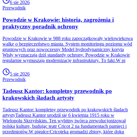
6 sie 2026
Przewodnik
Powodzie w Krakowie: historia, zagrożenia i
praktyczny poradnik ochrony
Powodzie w Krakowie w 988 roku zapoczątkowały wielowiekową
walkę o bezpieczeństwo miasta. System monitoringu poziomu wód
gruntowych oraz nowoczesny Model hydrodynamiczny koryta
Wisły wyznaczają dziś standardy ochrony. Powodzie w Krakowie
regularnie wymuszają modernizację infrastruktury. To fakt.W pi
5 sie 2026
Przewodnik
Tadeusz Kantor: kompletny przewodnik po
krakowskich śladach artysty
Tadeusz Kantor: kompletny przewodnik po krakowskich śladach
artystyTadeusz Kantor urodził się 6 kwietnia 1915 roku w
Wielopolu Skrzyńskim. Ten wybitny twórca zrewolucjonizował
polską kulturę, budując teatr Cricot 2 na fundamentach pamięci i
przedmiotów.W pigułce:Cricoteka gromadzi zbiory, które doku