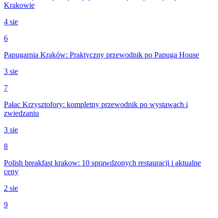
Krakowie
4 sie
6
Papugarnia Kraków: Praktyczny przewodnik po Papuga House
3 sie
7
Pałac Krzysztofory: kompletny przewodnik po wystawach i
zwiedzaniu
3 sie
8
Polish breakfast krakow: 10 sprawdzonych restauracji i aktualne
ceny
2 sie
9