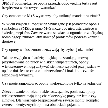
3PMSF potwierdza, że opona przeszła odpowiednie testy i jest
bezpieczna w zimowych warunkach.
Czy oznaczenie M+S wystarczy, aby uniknąć mandatu w zimie?
W wielu krajach europejskich wymagane jest posiadanie opon z
symbolem 3PMSF, a samo M+S może być niewystarczające w
świetle przepisów. Zawsze warto stawiać na ogumienie z oficjalną
homologacją zimową, aby uniknąć problemów podczas kontroli
drogowej.
Czy opony wielosezonowe zużywają się szybciej niż letnie?
Tak, ze względu na bardziej miękką mieszankę gumową
przystosowaną do pracy w niskich temperaturach, opony
wielosezonowe mogą zużywać się nieco szybciej przy jeździe w
upalne dni. Jest to cena za uniwersalność i brak konieczności
sezonowej wymiany.
Czy mogę zamontować opony wielosezonowe tylko na jedną oś?
Zdecydowanie odradzam takie rozwiązanie, ponieważ opony
wielosezonowe mają inną charakterystykę pracy niż letnie czy
zimowe. Dla własnego bezpieczeństwa zawsze montuj komplet
czterech identycznych opon na obu osiach pojazdu.