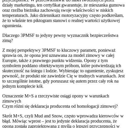
działy marketingu, ten certyfikat gwarantuje, że mieszanka gumowa
oraz rzeźba bieżnika zachowują swoje właściwości w niskich
temperaturach. Jako dziennikarz motoryzacyjny często podkreślam,
że to właśnie ten piktogram stanowi o realnej wartości użytkowej
ogumienia.
Dlaczego 3PMSF to jedyny pewny wyznacznik bezpieczeństwa
zimą?
Z mojej perspektywy 3PMSF to kluczowy parametr, ponieważ
sprawia on, że opona jest uznawana za model zimowy w całej
Europie, także z prawnego punktu widzenia. Opony z tym
symbolem poddano obiektywnym próbom, które potwierdzają ich
skuteczność na śniegu i lodzie. Wybierając to ogumienie, zyskujesz
pewność, że produkt nie zawiedzie Cię w trudnych warunkach. Jest
to szczególnie istotne, gdy poruszasz się autem przez cały rok na
jednym komplecie kół.
Oznaczenie M+S a rzeczywiste osiągi opony w warunkach
zimowych
Czym różni się deklaracja producenta od homologacji zimowej?
Skrót M+S, czyli Mud and Snow, często wprowadza kierowców w
błąd. Mówiąc wprost – jest to jedynie deklaracja producenta, że
opona została zaprojektowana z myślą o lepszej przyczepności w