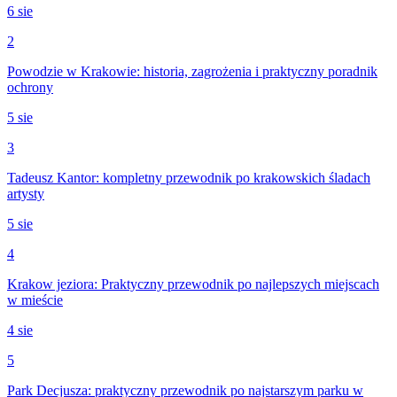
6 sie
2
Powodzie w Krakowie: historia, zagrożenia i praktyczny poradnik
ochrony
5 sie
3
Tadeusz Kantor: kompletny przewodnik po krakowskich śladach
artysty
5 sie
4
Krakow jeziora: Praktyczny przewodnik po najlepszych miejscach
w mieście
4 sie
5
Park Decjusza: praktyczny przewodnik po najstarszym parku w