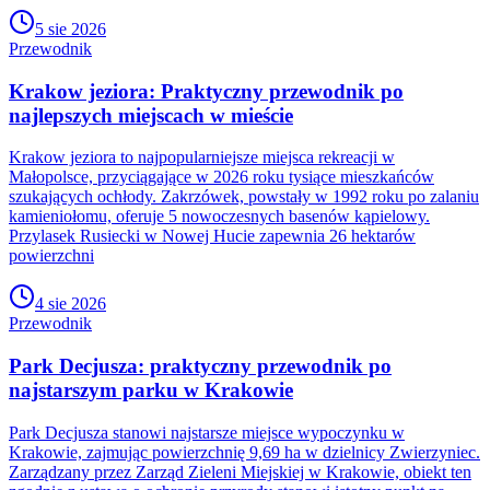
5 sie 2026
Przewodnik
Krakow jeziora: Praktyczny przewodnik po
najlepszych miejscach w mieście
Krakow jeziora to najpopularniejsze miejsca rekreacji w
Małopolsce, przyciągające w 2026 roku tysiące mieszkańców
szukających ochłody. Zakrzówek, powstały w 1992 roku po zalaniu
kamieniołomu, oferuje 5 nowoczesnych basenów kąpielowy.
Przylasek Rusiecki w Nowej Hucie zapewnia 26 hektarów
powierzchni
4 sie 2026
Przewodnik
Park Decjusza: praktyczny przewodnik po
najstarszym parku w Krakowie
Park Decjusza stanowi najstarsze miejsce wypoczynku w
Krakowie, zajmując powierzchnię 9,69 ha w dzielnicy Zwierzyniec.
Zarządzany przez Zarząd Zieleni Miejskiej w Krakowie, obiekt ten