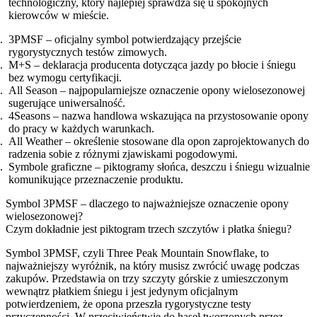
technologiczny, który najlepiej sprawdza się u spokojnych
kierowców w mieście.
3PMSF – oficjalny symbol potwierdzający przejście
rygorystycznych testów zimowych.
M+S – deklaracja producenta dotycząca jazdy po błocie i śniegu
bez wymogu certyfikacji.
All Season – najpopularniejsze oznaczenie opony wielosezonowej
sugerujące uniwersalność.
4Seasons – nazwa handlowa wskazująca na przystosowanie opony
do pracy w każdych warunkach.
All Weather – określenie stosowane dla opon zaprojektowanych do
radzenia sobie z różnymi zjawiskami pogodowymi.
Symbole graficzne – piktogramy słońca, deszczu i śniegu wizualnie
komunikujące przeznaczenie produktu.
Symbol 3PMSF – dlaczego to najważniejsze oznaczenie opony
wielosezonowej?
Czym dokładnie jest piktogram trzech szczytów i płatka śniegu?
Symbol 3PMSF, czyli Three Peak Mountain Snowflake, to
najważniejszy wyróżnik, na który musisz zwrócić uwagę podczas
zakupów. Przedstawia on trzy szczyty górskie z umieszczonym
wewnątrz płatkiem śniegu i jest jedynym oficjalnym
potwierdzeniem, że opona przeszła rygorystyczne testy
przyczepności. W przeciwieństwie do haseł tworzonych przez