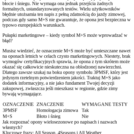
błocie i śniegu. Nie wymaga ona jednak przejścia żadnych
formalnych, ustandaryzowanych testów. Wielu użytkowników
błędnie utożsamia ten napis z pełną zdatnością do jazdy zimowej,
podczas gdy samo M+S nie gwarantuje, że opona jest bezpieczna w
typowo europejskich warunkach.
Pułapki marketingowe – kiedy symbol M+S może wprowadzać w
błąd?
Musisz wiedzieć, że oznaczenie M+S może być umieszczane nawet
na oponach letnich w celach czysto marketingowych. Niestety, brak
wymogów certyfikacyjnych sprawia, że opona z tym skrótem może
okazać się całkowicie nieskuteczna na oblodzonej nawierzchni.
Dlatego zawsze szukaj na boku opony symbolu 3PMSF, który jest
jedynym rzetelnym potwierdzeniem jakości. Traktuj M+S jako
dodatek informacyjny, a nie jako fundament Twojej decyzji
zakupowej, zwłaszcza jeśli mieszkasz w regionie, gdzie zimy
bywają wymagające.
OZNACZENIE
ZNACZENIE
WYMAGANE TESTY
3PMSF
Homologacja zimowa
Tak
M+S
Błoto i śnieg
Nie
Jak rozpoznać opony wielosezonowe po napisach i nazwach
własnych?
Kluczowe frazy: All Season, 4Seasons i All Weather