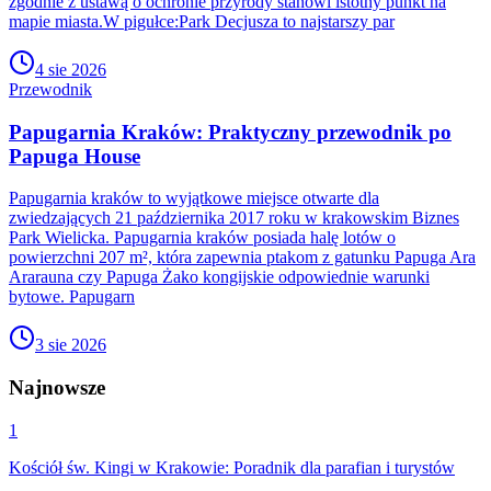
zgodnie z ustawą o ochronie przyrody stanowi istotny punkt na
mapie miasta.W pigułce:Park Decjusza to najstarszy par
4 sie 2026
Przewodnik
Papugarnia Kraków: Praktyczny przewodnik po
Papuga House
Papugarnia kraków to wyjątkowe miejsce otwarte dla
zwiedzających 21 października 2017 roku w krakowskim Biznes
Park Wielicka. Papugarnia kraków posiada halę lotów o
powierzchni 207 m², która zapewnia ptakom z gatunku Papuga Ara
Ararauna czy Papuga Żako kongijskie odpowiednie warunki
bytowe. Papugarn
3 sie 2026
Najnowsze
1
Kościół św. Kingi w Krakowie: Poradnik dla parafian i turystów