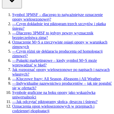
Symbol 3PMSF – dlaczego to najważniejsze oznaczenie
opony wielosezonowej?
—
Czym dokładnie jest piktogram trzech szczytów i płatka
śniegu?
—
Dlaczego 3PMSF to jedyny pewny wyznacznik
bezpieczeństwa zimą?
Oznaczenie M+S a rzeczywiste osiągi opony w warunkach
zimowych
—
Czym różni się deklaracja producenta od homologacji
zimowej?
—
Pułapki marketingowe – kiedy symbol M+S może
wprowadzać w błąd?
Jak rozpoznać opony wielosezonowe po napisach i nazwach
własnych?
—
Kluczowe frazy: All Season, 4Seasons i All Weather
—
Indywidualne nazewnictwo producentów – jak nie pogubić
się w ofertach?
Symbole graficzne na boku opony jako wskazówka
uniwersalności
—
Jak odczytać piktogramy słońca, deszczu i śniegu?
Oznaczenia opon wielosezonowych w przepisach i
codziennej eksploatacji