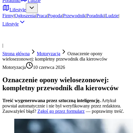
Poradniki
Ludzie
Lifestyle
Firmy
|
Ogłoszenia
|
Praca
|
Pogoda
|
Przewodnik
|
Poradniki
|
Ludzie
|
Lifestyle
|
Strona główna
Motoryzacja
Oznaczenie opony
wielosezonowej: kompletny przewodnik dla kierowców
Motoryzacja
10 czerwca 2026
Oznaczenie opony wielosezonowej:
kompletny przewodnik dla kierowców
Treść wygenerowana przez sztuczną inteligencję.
Artykuł
powstał automatycznie i nie był weryfikowany przez redaktora.
Zauważyłeś błąd?
Zgłoś go przez formularz
— poprawimy treść.