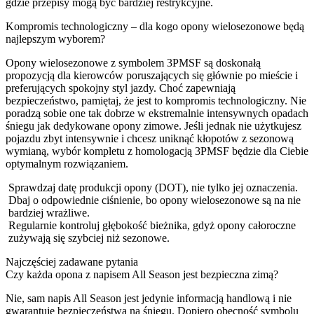
gdzie przepisy mogą być bardziej restrykcyjne.
Kompromis technologiczny – dla kogo opony wielosezonowe będą
najlepszym wyborem?
Opony wielosezonowe z symbolem 3PMSF są doskonałą
propozycją dla kierowców poruszających się głównie po mieście i
preferujących spokojny styl jazdy. Choć zapewniają
bezpieczeństwo, pamiętaj, że jest to kompromis technologiczny. Nie
poradzą sobie one tak dobrze w ekstremalnie intensywnych opadach
śniegu jak dedykowane opony zimowe. Jeśli jednak nie użytkujesz
pojazdu zbyt intensywnie i chcesz uniknąć kłopotów z sezonową
wymianą, wybór kompletu z homologacją 3PMSF będzie dla Ciebie
optymalnym rozwiązaniem.
Sprawdzaj datę produkcji opony (DOT), nie tylko jej oznaczenia.
Dbaj o odpowiednie ciśnienie, bo opony wielosezonowe są na nie
bardziej wrażliwe.
Regularnie kontroluj głębokość bieżnika, gdyż opony całoroczne
zużywają się szybciej niż sezonowe.
Najczęściej zadawane pytania
Czy każda opona z napisem All Season jest bezpieczna zimą?
Nie, sam napis All Season jest jedynie informacją handlową i nie
gwarantuje bezpieczeństwa na śniegu. Dopiero obecność symbolu