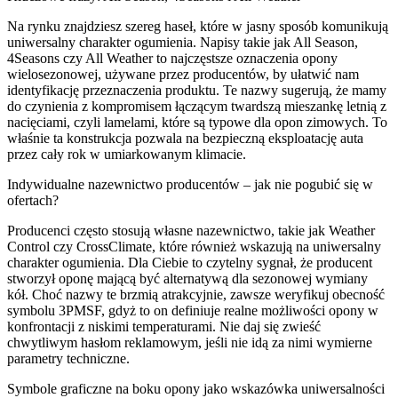
Na rynku znajdziesz szereg haseł, które w jasny sposób komunikują
uniwersalny charakter ogumienia. Napisy takie jak All Season,
4Seasons czy All Weather to najczęstsze oznaczenia opony
wielosezonowej, używane przez producentów, by ułatwić nam
identyfikację przeznaczenia produktu. Te nazwy sugerują, że mamy
do czynienia z kompromisem łączącym twardszą mieszankę letnią z
nacięciami, czyli lamelami, które są typowe dla opon zimowych. To
właśnie ta konstrukcja pozwala na bezpieczną eksploatację auta
przez cały rok w umiarkowanym klimacie.
Indywidualne nazewnictwo producentów – jak nie pogubić się w
ofertach?
Producenci często stosują własne nazewnictwo, takie jak Weather
Control czy CrossClimate, które również wskazują na uniwersalny
charakter ogumienia. Dla Ciebie to czytelny sygnał, że producent
stworzył oponę mającą być alternatywą dla sezonowej wymiany
kół. Choć nazwy te brzmią atrakcyjnie, zawsze weryfikuj obecność
symbolu 3PMSF, gdyż to on definiuje realne możliwości opony w
konfrontacji z niskimi temperaturami. Nie daj się zwieść
chwytliwym hasłom reklamowym, jeśli nie idą za nimi wymierne
parametry techniczne.
Symbole graficzne na boku opony jako wskazówka uniwersalności