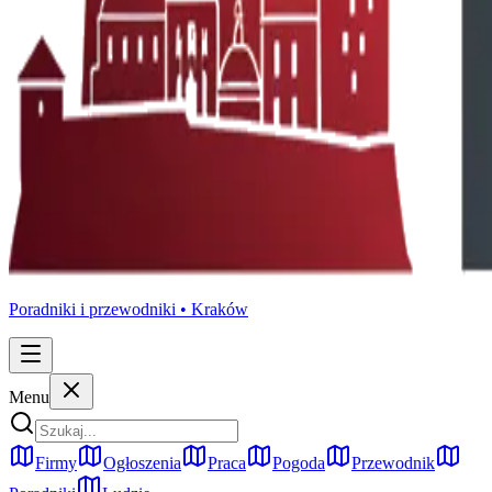
Poradniki i przewodniki •
Kraków
Menu
Firmy
Ogłoszenia
Praca
Pogoda
Przewodnik