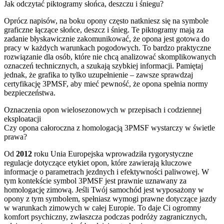
Jak odczytać piktogramy słońca, deszczu i śniegu?
Oprócz napisów, na boku opony często natkniesz się na symbole
graficzne łączące słońce, deszcz i śnieg. Te piktogramy mają za
zadanie błyskawicznie zakomunikować, że opona jest gotowa do
pracy w każdych warunkach pogodowych. To bardzo praktyczne
rozwiązanie dla osób, które nie chcą analizować skomplikowanych
oznaczeń technicznych, a szukają szybkiej informacji. Pamiętaj
jednak, że grafika to tylko uzupełnienie – zawsze sprawdzaj
certyfikację 3PMSF, aby mieć pewność, że opona spełnia normy
bezpieczeństwa.
Oznaczenia opon wielosezonowych w przepisach i codziennej
eksploatacji
Czy opona całoroczna z homologacją 3PMSF wystarczy w świetle
prawa?
Od
2012
roku Unia Europejska wprowadziła rygorystyczne
regulacje dotyczące etykiet opon, które zawierają kluczowe
informacje o parametrach jezdnych i efektywności paliwowej. W
tym kontekście symbol 3PMSF jest prawnie uznawany za
homologację zimową. Jeśli Twój samochód jest wyposażony w
opony z tym symbolem, spełniasz wymogi prawne dotyczące jazdy
w warunkach zimowych w całej Europie. To daje Ci ogromny
komfort psychiczny, zwłaszcza podczas podróży zagranicznych,