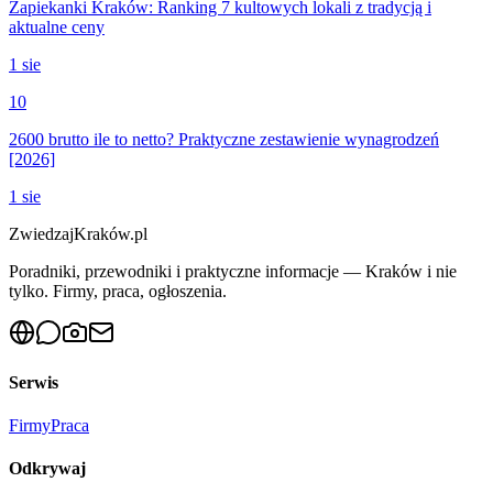
Zapiekanki Kraków: Ranking 7 kultowych lokali z tradycją i
aktualne ceny
1 sie
10
2600 brutto ile to netto? Praktyczne zestawienie wynagrodzeń
[2026]
1 sie
ZwiedzajKraków.pl
Poradniki, przewodniki i praktyczne informacje — Kraków i nie
tylko. Firmy, praca, ogłoszenia.
Serwis
Firmy
Praca
Odkrywaj