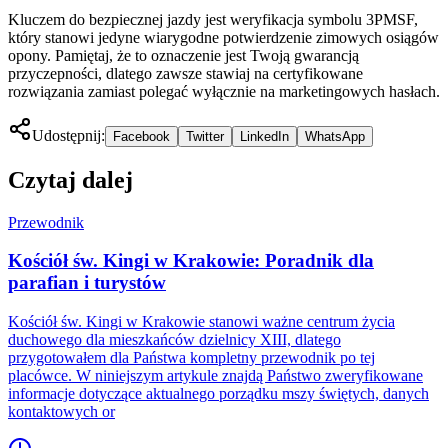
Kluczem do bezpiecznej jazdy jest weryfikacja symbolu 3PMSF,
który stanowi jedyne wiarygodne potwierdzenie zimowych osiągów
opony. Pamiętaj, że to oznaczenie jest Twoją gwarancją
przyczepności, dlatego zawsze stawiaj na certyfikowane
rozwiązania zamiast polegać wyłącznie na marketingowych hasłach.
Udostępnij:
Facebook
Twitter
LinkedIn
WhatsApp
Czytaj dalej
Przewodnik
Kościół św. Kingi w Krakowie: Poradnik dla
parafian i turystów
Kościół św. Kingi w Krakowie stanowi ważne centrum życia
duchowego dla mieszkańców dzielnicy XIII, dlatego
przygotowałem dla Państwa kompletny przewodnik po tej
placówce. W niniejszym artykule znajdą Państwo zweryfikowane
informacje dotyczące aktualnego porządku mszy świętych, danych
kontaktowych or