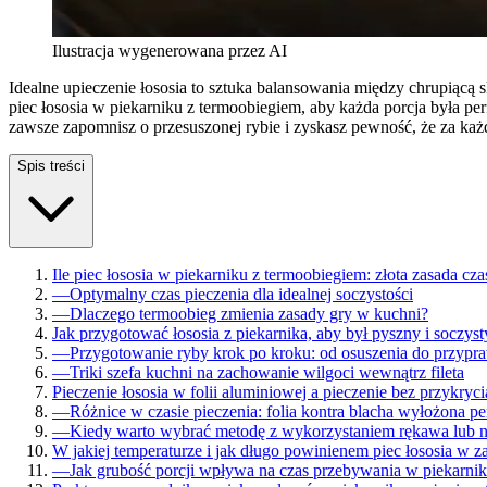
Ilustracja wygenerowana przez AI
Idealne upieczenie łososia to sztuka balansowania między chrupiąc
piec łososia w piekarniku z termoobiegiem, aby każda porcja była 
zawsze zapomnisz o przesuszonej rybie i zyskasz pewność, że za ka
Spis treści
Ile piec łososia w piekarniku z termoobiegiem: złota zasada cza
—
Optymalny czas pieczenia dla idealnej soczystości
—
Dlaczego termoobieg zmienia zasady gry w kuchni?
Jak przygotować łososia z piekarnika, aby był pyszny i soczyst
—
Przygotowanie ryby krok po kroku: od osuszenia do przypr
—
Triki szefa kuchni na zachowanie wilgoci wewnątrz fileta
Pieczenie łososia w folii aluminiowej a pieczenie bez przykryci
—
Różnice w czasie pieczenia: folia kontra blacha wyłożona 
—
Kiedy warto wybrać metodę z wykorzystaniem rękawa lub 
W jakiej temperaturze i jak długo powinienem piec łososia w z
—
Jak grubość porcji wpływa na czas przebywania w piekarni