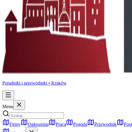
Poradniki i przewodniki •
Kraków
Menu
Firmy
Ogłoszenia
Praca
Pogoda
Przewodnik
Pora