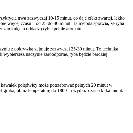
zykrycia trwa zazwyczaj 10-15 minut, co daje efekt zwartej, lekko
obie więcej czasu – od 25 do 40 minut. Ta metoda sprawia, że ryba
e w zamknięciu oddadzą rybie pełnię aromatu.
czyniu z pokrywką zajmuje zazwyczaj 25-30 minut. To technika
eśli wybierzesz naczynie żaroodporne, ryba będzie bardziej
owy kawałek polędwicy może potrzebować pełnych 20 minut w
st gruba, obniż temperaturę do 180°C i wydłuż czas o kilka minut.