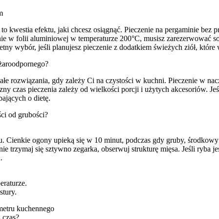
m
o kwestia efektu, jaki chcesz osiągnąć. Pieczenie na pergaminie bez pr
enie w folii aluminiowej w temperaturze 200°C, musisz zarezerwować s
etny wybór, jeśli planujesz pieczenie z dodatkiem świeżych ziół, któr
 żaroodpornego?
łe rozwiązania, gdy zależy Ci na czystości w kuchni. Pieczenie w na
eczny czas pieczenia zależy od wielkości porcji i użytych akcesoriów. J
ających o dietę.
ści od grubości?
scu. Cienkie ogony upieką się w 10 minut, podczas gdy gruby, środk
e trzymaj się sztywno zegarka, obserwuj strukturę mięsa. Jeśli ryba je
.
eraturze.
stury.
ometru kuchennego
 czas?