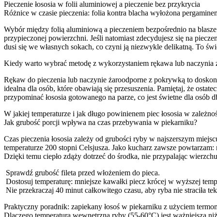
Pieczenie łososia w folii aluminiowej a pieczenie bez przykrycia
Różnice w czasie pieczenia: folia kontra blacha wyłożona pergamine
Wybór między folią aluminiową a pieczeniem bezpośrednio na blasze t
przypieczonej powierzchni. Jeśli natomiast zdecydujesz się na piecz
dusi się we własnych sokach, co czyni ją niezwykle delikatną. To świ
Kiedy warto wybrać metodę z wykorzystaniem rękawa lub naczynia
Rękaw do pieczenia lub naczynie żaroodporne z pokrywką to doskona
idealna dla osób, które obawiają się przesuszenia. Pamiętaj, że ostat
przypominać łososia gotowanego na parze, co jest świetne dla osób db
W jakiej temperaturze i jak długo powinienem piec łososia w zależno
Jak grubość porcji wpływa na czas przebywania w piekarniku?
Czas pieczenia łososia zależy od grubości ryby w najszerszym miej
temperaturze 200 stopni Celsjusza. Jako kucharz zawsze powtarzam: ni
Dzięki temu ciepło zdąży dotrzeć do środka, nie przypalając wierzchu
Sprawdź grubość fileta przed włożeniem do pieca.
Dostosuj temperaturę: mniejsze kawałki piecz krócej w wyższej temp
Nie przekraczaj 40 minut całkowitego czasu, aby ryba nie straciła tek
Praktyczny poradnik: zapiekany łosoś w piekarniku z użyciem term
Dlaczego temperatura wewnętrzna ryby (55-60°C) jest ważniejsza niż