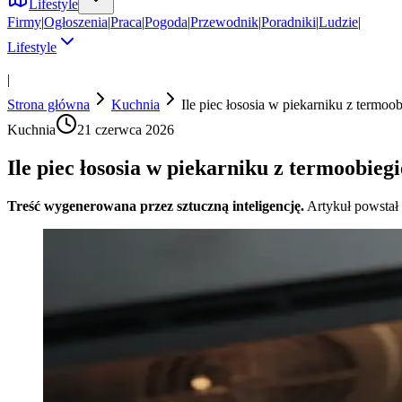
Lifestyle
Firmy
|
Ogłoszenia
|
Praca
|
Pogoda
|
Przewodnik
|
Poradniki
|
Ludzie
|
Lifestyle
|
Strona główna
Kuchnia
Ile piec łososia w piekarniku z termoo
Kuchnia
21 czerwca 2026
Ile piec łososia w piekarniku z termoobie
Treść wygenerowana przez sztuczną inteligencję.
Artykuł powstał