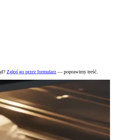
ąd?
Zgłoś go przez formularz
— poprawimy treść.