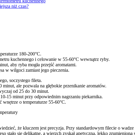
m termometru kuchennego
ejsza niż czas?
mperaturze 180-200°C.
ometru kuchennego i celowanie w 55-60°C wewnątrz ryby.
nut, aby ryba mogła przejść aromatami.
sa w wilgoci zamiast jego pieczenia.
go, soczystego fileta.
0 minut, ale pozwala na głębokie przenikanie aromatów.
yczaj od 25 do 30 minut.
o 10-15 minut przy odpowiednim nagrzaniu piekarnika.
 wnętrze o temperaturze 55-60°C.
emperatury
 wiedzieć, że kluczem jest precyzja. Przy standardowym filecie o wadz
 stało się delikatne, a wierzch zyskał apetyczną, lekko zrumienioną s