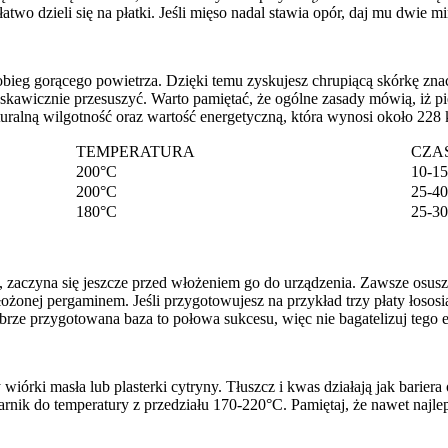
two dzieli się na płatki. Jeśli mięso nadal stawia opór, daj mu dwie mi
ieg gorącego powietrza. Dzięki temu zyskujesz chrupiącą skórkę znacz
yskawicznie przesuszyć. Warto pamiętać, że ogólne zasady mówią, iż pi
uralną wilgotność oraz wartość energetyczną, która wynosi około 228 
TEMPERATURA
CZA
200°C
10-15
200°C
25-40
180°C
25-30
sty, zaczyna się jeszcze przed włożeniem go do urządzenia. Zawsze osus
łożonej pergaminem. Jeśli przygotowujesz na przykład trzy płaty łoso
ze przygotowana baza to połowa sukcesu, więc nie bagatelizuj tego e
 wiórki masła lub plasterki cytryny. Tłuszcz i kwas działają jak barie
arnik do temperatury z przedziału 170-220°C. Pamiętaj, że nawet najl