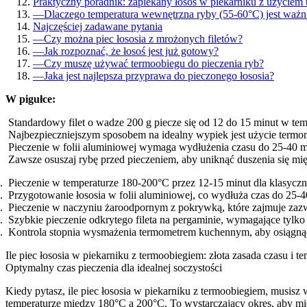
Praktyczny poradnik: zapiekany łosoś w piekarniku z użycie
—
Dlaczego temperatura wewnętrzna ryby (55-60°C) jest ważni
Najczęściej zadawane pytania
—
Czy można piec łososia z mrożonych filetów?
—
Jak rozpoznać, że łosoś jest już gotowy?
—
Czy muszę używać termoobiegu do pieczenia ryb?
—
Jaka jest najlepsza przyprawa do pieczonego łososia?
W pigułce:
Standardowy filet o wadze 200 g piecze się od 12 do 15 minut w te
Najbezpieczniejszym sposobem na idealny wypiek jest użycie term
Pieczenie w folii aluminiowej wymaga wydłużenia czasu do 25-40 mi
Zawsze osuszaj rybę przed pieczeniem, aby uniknąć duszenia się mię
Pieczenie w temperaturze 180-200°C przez 12-15 minut dla klasyczne
Przygotowanie łososia w folii aluminiowej, co wydłuża czas do 25-4
Pieczenie w naczyniu żaroodpornym z pokrywką, które zajmuje zazw
Szybkie pieczenie odkrytego fileta na pergaminie, wymagające tylk
Kontrola stopnia wysmażenia termometrem kuchennym, aby osiągnąć
Ile piec łososia w piekarniku z termoobiegiem: złota zasada czasu i t
Optymalny czas pieczenia dla idealnej soczystości
Kiedy pytasz, ile piec łososia w piekarniku z termoobiegiem, musisz
temperaturze między 180°C a 200°C. To wystarczający okres, aby mięso