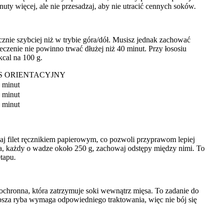
nuty więcej, ale nie przesadzaj, aby nie utracić cennych soków.
nie szybciej niż w trybie góra/dół. Musisz jednak zachować
eczenie nie powinno trwać dłużej niż 40 minut. Przy łososiu
kcal na 100 g.
S ORIENTACYJNY
 minut
 minut
 minut
zaj filet ręcznikiem papierowym, co pozwoli przyprawom lepiej
sia, każdy o wadze około 250 g, zachowaj odstępy między nimi. To
tapu.
ra ochronna, która zatrzymuje soki wewnątrz mięsa. To zadanie do
epsza ryba wymaga odpowiedniego traktowania, więc nie bój się