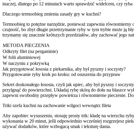
inaczej, dlatego po 12 minutach warto sprawdzić widelcem, czy ryba ła
Dlaczego termoobieg zmienia zasady gry w kuchni?
Termoobieg to potężne narzędzie, ponieważ zapewnia równomierny ob
czujność, bo zbyt długie przetrzymanie ryby w tym trybie może ją bł
trzymamy się znacznie krótszych przedziałów, aby zachować jego nat
METODA PIECZENIA
Odkryty filet (na pergaminie)
W folii aluminiowej
W naczyniu z pokrywką
Jak przygotować łososia z piekarnika, aby był pyszny i soczysty?
Przygotowanie ryby krok po kroku: od osuszenia do przypraw
Sekret doskonałego łososia, czyli jak upiec, aby był pyszny i soczy
przylgnąć do powierzchni. Układaj rybę skórą do dołu na blaszce wy
zapewni swobodny przepływ powietrza i równomierne pieczenie. Dobr
Triki szefa kuchni na zachowanie wilgoci wewnątrz fileta
Aby zapobiec wysuszeniu, stosuję prosty trik: kładę na wierzchu ryby
wykonania w 20 minut, jeśli odpowiednio wcześniej rozgrzejesz piek
używać dodatków, które wzbogacą smak i teksturę dania.