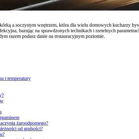
ą skórką a soczystym wnętrzem, która dla wielu domowych kucharzy b
perfekcyjna, bazując na sprawdzonych technikach i rzetelnych parame
żdym razem podasz danie na restauracyjnym poziomie.
su i temperatury
y?
aw
a
pergaminem
naczynia żaroodpornego?
ależności od grubości?
ku?