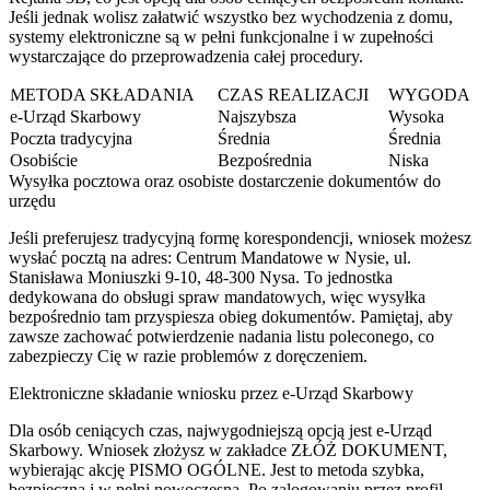
Jeśli jednak wolisz załatwić wszystko bez wychodzenia z domu,
systemy elektroniczne są w pełni funkcjonalne i w zupełności
wystarczające do przeprowadzenia całej procedury.
METODA SKŁADANIA
CZAS REALIZACJI
WYGODA
e-Urząd Skarbowy
Najszybsza
Wysoka
Poczta tradycyjna
Średnia
Średnia
Osobiście
Bezpośrednia
Niska
Wysyłka pocztowa oraz osobiste dostarczenie dokumentów do
urzędu
Jeśli preferujesz tradycyjną formę korespondencji, wniosek możesz
wysłać pocztą na adres: Centrum Mandatowe w Nysie, ul.
Stanisława Moniuszki 9-10, 48-300 Nysa. To jednostka
dedykowana do obsługi spraw mandatowych, więc wysyłka
bezpośrednio tam przyspiesza obieg dokumentów. Pamiętaj, aby
zawsze zachować potwierdzenie nadania listu poleconego, co
zabezpieczy Cię w razie problemów z doręczeniem.
Elektroniczne składanie wniosku przez e-Urząd Skarbowy
Dla osób ceniących czas, najwygodniejszą opcją jest e-Urząd
Skarbowy. Wniosek złożysz w zakładce ZŁÓŻ DOKUMENT,
wybierając akcję PISMO OGÓLNE. Jest to metoda szybka,
bezpieczna i w pełni nowoczesna. Po zalogowaniu przez profil