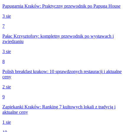
Papugarnia Kraków: Praktyczny przewodnik po Papuga House
3 sie
7
Pałac Krzysztofory: kompletny przewodnik po wystawach i
zwiedzaniu
3 sie
8
Polish breakfast krakow: 10 sprawdzonych restauracji i aktualne
ceny
2 sie
9
Zapiekanki Kraków: Ranking 7 kultowych lokali z tradycją i
aktualne ceny
1 sie