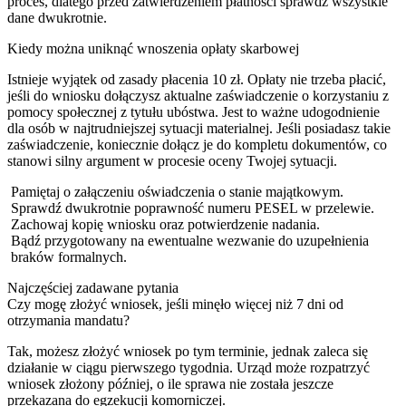
proces, dlatego przed zatwierdzeniem płatności sprawdź wszystkie
dane dwukrotnie.
Kiedy można uniknąć wnoszenia opłaty skarbowej
Istnieje wyjątek od zasady płacenia 10 zł. Opłaty nie trzeba płacić,
jeśli do wniosku dołączysz aktualne zaświadczenie o korzystaniu z
pomocy społecznej z tytułu ubóstwa. Jest to ważne udogodnienie
dla osób w najtrudniejszej sytuacji materialnej. Jeśli posiadasz takie
zaświadczenie, koniecznie dołącz je do kompletu dokumentów, co
stanowi silny argument w procesie oceny Twojej sytuacji.
Pamiętaj o załączeniu oświadczenia o stanie majątkowym.
Sprawdź dwukrotnie poprawność numeru PESEL w przelewie.
Zachowaj kopię wniosku oraz potwierdzenie nadania.
Bądź przygotowany na ewentualne wezwanie do uzupełnienia
braków formalnych.
Najczęściej zadawane pytania
Czy mogę złożyć wniosek, jeśli minęło więcej niż 7 dni od
otrzymania mandatu?
Tak, możesz złożyć wniosek po tym terminie, jednak zaleca się
działanie w ciągu pierwszego tygodnia. Urząd może rozpatrzyć
wniosek złożony później, o ile sprawa nie została jeszcze
przekazana do egzekucji komorniczej.