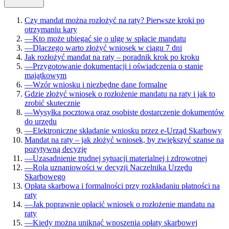
Czy mandat można rozłożyć na raty? Pierwsze kroki po
otrzymaniu kary
—
Kto może ubiegać się o ulgę w spłacie mandatu
—
Dlaczego warto złożyć wniosek w ciągu 7 dni
Jak rozłożyć mandat na raty – poradnik krok po kroku
—
Przygotowanie dokumentacji i oświadczenia o stanie
majątkowym
—
Wzór wniosku i niezbędne dane formalne
Gdzie złożyć wniosek o rozłożenie mandatu na raty i jak to
zrobić skutecznie
—
Wysyłka pocztowa oraz osobiste dostarczenie dokumentów
do urzędu
—
Elektroniczne składanie wniosku przez e-Urząd Skarbowy
Mandat na raty – jak złożyć wniosek, by zwiększyć szanse na
pozytywną decyzję
—
Uzasadnienie trudnej sytuacji materialnej i zdrowotnej
—
Rola uznaniowości w decyzji Naczelnika Urzędu
Skarbowego
Opłata skarbowa i formalności przy rozkładaniu płatności na
raty
—
Jak poprawnie opłacić wniosek o rozłożenie mandatu na
raty
—
Kiedy można uniknąć wnoszenia opłaty skarbowej