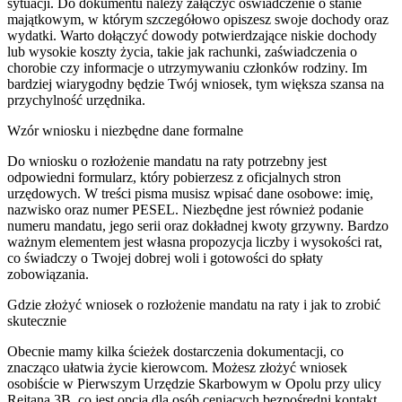
sytuacji. Do dokumentu należy załączyć oświadczenie o stanie
majątkowym, w którym szczegółowo opiszesz swoje dochody oraz
wydatki. Warto dołączyć dowody potwierdzające niskie dochody
lub wysokie koszty życia, takie jak rachunki, zaświadczenia o
chorobie czy informacje o utrzymywaniu członków rodziny. Im
bardziej wiarygodny będzie Twój wniosek, tym większa szansa na
przychylność urzędnika.
Wzór wniosku i niezbędne dane formalne
Do wniosku o rozłożenie mandatu na raty potrzebny jest
odpowiedni formularz, który pobierzesz z oficjalnych stron
urzędowych. W treści pisma musisz wpisać dane osobowe: imię,
nazwisko oraz numer PESEL. Niezbędne jest również podanie
numeru mandatu, jego serii oraz dokładnej kwoty grzywny. Bardzo
ważnym elementem jest własna propozycja liczby i wysokości rat,
co świadczy o Twojej dobrej woli i gotowości do spłaty
zobowiązania.
Gdzie złożyć wniosek o rozłożenie mandatu na raty i jak to zrobić
skutecznie
Obecnie mamy kilka ścieżek dostarczenia dokumentacji, co
znacząco ułatwia życie kierowcom. Możesz złożyć wniosek
osobiście w Pierwszym Urzędzie Skarbowym w Opolu przy ulicy
Rejtana 3B, co jest opcją dla osób ceniących bezpośredni kontakt.