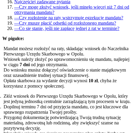
Najczęściej zadawane pytania
—
Czy mogę złożyć wniosek, jeśli minęło więcej niż 7 dni od
otrzymania mandatu?
—
Czy rozłożenie na raty wstrzymuje egzekucję mandatu?
—
Czy muszę płacić odsetki od rozłożonego mandatu?
—
Co się stanie, jeśli nie zapłacę jednej z rat w terminie?
W pigułce:
Mandat możesz rozłożyć na raty, składając wniosek do Naczelnika
Pierwszego Urzędu Skarbowego w Opolu.
Wniosek należy złożyć po uprawomocnieniu się mandatu, najlepiej
w ciągu
7 dni
od jego otrzymania.
Do wniosku musisz dołączyć oświadczenie o stanie majątkowym
oraz uzasadnienie trudnej sytuacji finansowej.
Opłata skarbowa za wydanie decyzji wynosi
10 zł
, chyba że
korzystasz z pomocy społecznej.
Złóż wniosek do Pierwszego Urzędu Skarbowego w Opolu, który
jest jedyną jednostką centralnie zarządzającą tym procesem w kraju.
Dopilnuj terminu 7 dni od przyjęcia mandatu, co jest kluczowe dla
sprawnego rozpatrzenia Twojej prośby.
Przygotuj dokumentację potwierdzającą Twoją trudną sytuację
materialną, zdrowotną lub rodzinną, aby zwiększyć szanse na
pozytywną decyzję.