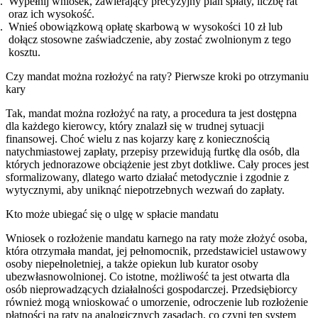
Wypełnij wniosek, zawierający precyzyjny plan spłaty, liczbę rat
oraz ich wysokość.
Wnieś obowiązkową opłatę skarbową w wysokości 10 zł lub
dołącz stosowne zaświadczenie, aby zostać zwolnionym z tego
kosztu.
Czy mandat można rozłożyć na raty? Pierwsze kroki po otrzymaniu
kary
Tak, mandat można rozłożyć na raty, a procedura ta jest dostępna
dla każdego kierowcy, który znalazł się w trudnej sytuacji
finansowej. Choć wielu z nas kojarzy karę z koniecznością
natychmiastowej zapłaty, przepisy przewidują furtkę dla osób, dla
których jednorazowe obciążenie jest zbyt dotkliwe. Cały proces jest
sformalizowany, dlatego warto działać metodycznie i zgodnie z
wytycznymi, aby uniknąć niepotrzebnych wezwań do zapłaty.
Kto może ubiegać się o ulgę w spłacie mandatu
Wniosek o rozłożenie mandatu karnego na raty może złożyć osoba,
która otrzymała mandat, jej pełnomocnik, przedstawiciel ustawowy
osoby niepełnoletniej, a także opiekun lub kurator osoby
ubezwłasnowolnionej. Co istotne, możliwość ta jest otwarta dla
osób nieprowadzących działalności gospodarczej. Przedsiębiorcy
również mogą wnioskować o umorzenie, odroczenie lub rozłożenie
płatności na raty na analogicznych zasadach, co czyni ten system