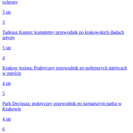
ochrony
5 sie
3
Tadeusz Kantor: kompletny przewodnik po krakowskich śladach
artysty
5 sie
4
Krakow jeziora: Praktyczny przewodnik po najlepszych miejscach
w mieście
4 sie
5
Park Decjusza: praktyczny przewodnik po najstarszym parku w
Krakowie
4 sie
6