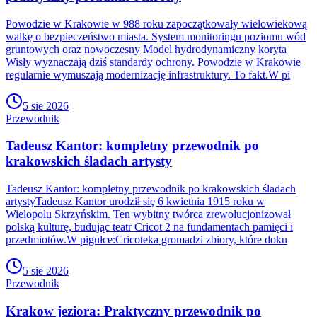
Powodzie w Krakowie w 988 roku zapoczątkowały wielowiekową
walkę o bezpieczeństwo miasta. System monitoringu poziomu wód
gruntowych oraz nowoczesny Model hydrodynamiczny koryta
Wisły wyznaczają dziś standardy ochrony. Powodzie w Krakowie
regularnie wymuszają modernizację infrastruktury. To fakt.W pi
5 sie 2026
Przewodnik
Tadeusz Kantor: kompletny przewodnik po
krakowskich śladach artysty
Tadeusz Kantor: kompletny przewodnik po krakowskich śladach
artystyTadeusz Kantor urodził się 6 kwietnia 1915 roku w
Wielopolu Skrzyńskim. Ten wybitny twórca zrewolucjonizował
polską kulturę, budując teatr Cricot 2 na fundamentach pamięci i
przedmiotów.W pigułce:Cricoteka gromadzi zbiory, które doku
5 sie 2026
Przewodnik
Krakow jeziora: Praktyczny przewodnik po