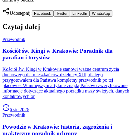
Udostępnij:
Facebook
Twitter
LinkedIn
WhatsApp
Czytaj dalej
Przewodnik
Kościół św. Kingi w Krakowie: Poradnik dla
parafian i turystów
Kościół św. Kingi w Krakowie stanowi ważne centrum życia
duchowego dla mieszkańców dzielnicy XIII, dlatego
przygotowałem dla Państwa kompletny przewodnik po tej
placówce. W niniejszym artykule znajdą Państwo zweryfikowane
informacje dotyczące aktualnego porządku mszy świętych, danych
kontaktowych or
6 sie 2026
Przewodnik
Powodzie w Krakowie: historia, zagrożenia i
praktyczny poradnik ochrony