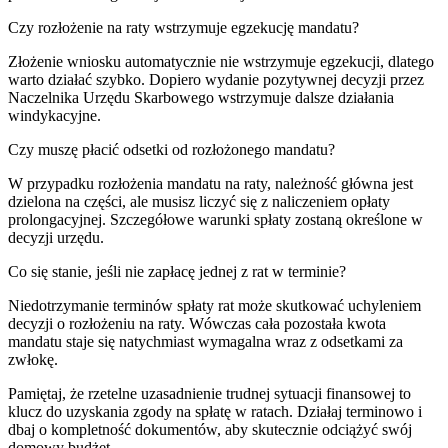
Czy rozłożenie na raty wstrzymuje egzekucję mandatu?
Złożenie wniosku automatycznie nie wstrzymuje egzekucji, dlatego
warto działać szybko. Dopiero wydanie pozytywnej decyzji przez
Naczelnika Urzędu Skarbowego wstrzymuje dalsze działania
windykacyjne.
Czy muszę płacić odsetki od rozłożonego mandatu?
W przypadku rozłożenia mandatu na raty, należność główna jest
dzielona na części, ale musisz liczyć się z naliczeniem opłaty
prolongacyjnej. Szczegółowe warunki spłaty zostaną określone w
decyzji urzędu.
Co się stanie, jeśli nie zapłacę jednej z rat w terminie?
Niedotrzymanie terminów spłaty rat może skutkować uchyleniem
decyzji o rozłożeniu na raty. Wówczas cała pozostała kwota
mandatu staje się natychmiast wymagalna wraz z odsetkami za
zwłokę.
Pamiętaj, że rzetelne uzasadnienie trudnej sytuacji finansowej to
klucz do uzyskania zgody na spłatę w ratach. Działaj terminowo i
dbaj o kompletność dokumentów, aby skutecznie odciążyć swój
domowy budżet.