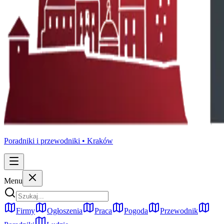
Poradniki i przewodniki •
Kraków
Menu
Firmy
Ogłoszenia
Praca
Pogoda
Przewodnik