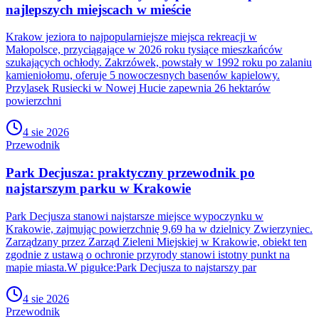
najlepszych miejscach w mieście
Krakow jeziora to najpopularniejsze miejsca rekreacji w
Małopolsce, przyciągające w 2026 roku tysiące mieszkańców
szukających ochłody. Zakrzówek, powstały w 1992 roku po zalaniu
kamieniołomu, oferuje 5 nowoczesnych basenów kąpielowy.
Przylasek Rusiecki w Nowej Hucie zapewnia 26 hektarów
powierzchni
4 sie 2026
Przewodnik
Park Decjusza: praktyczny przewodnik po
najstarszym parku w Krakowie
Park Decjusza stanowi najstarsze miejsce wypoczynku w
Krakowie, zajmując powierzchnię 9,69 ha w dzielnicy Zwierzyniec.
Zarządzany przez Zarząd Zieleni Miejskiej w Krakowie, obiekt ten
zgodnie z ustawą o ochronie przyrody stanowi istotny punkt na
mapie miasta.W pigułce:Park Decjusza to najstarszy par
4 sie 2026
Przewodnik