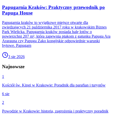
Papugarnia Kraków: Praktyczny przewodnik po
Papuga House
Papugarnia kraków to wyjątkowe miejsce otwarte dla
zwiedzających 21 października 2017 roku w krakowskim Biznes
Park Wielicka. Papugarnia kraków posiada halę lotów o
powierzchni 207 m², która zapewnia ptakom z gatunku Papuga Ara
Ararauna czy Papuga Żako kongijskie odpowiednie warunki
bytowe. Papugarn
3 sie 2026
Najnowsze
1
Kościół św. Kingi w Krakowie: Poradnik dla parafian i turystów
6 sie
2
Powodzie w Krakowie: historia, zagrożenia i praktyczny poradnik