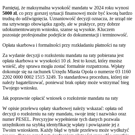
Pamiętaj, że maksymalna wysokość mandatu w 2024 roku wynosi
5000 zł
, co przy gorszej sytuacji finansowej może być kwotą bardzo
trudną do udźwignięcia. Uznaniowość decyzji oznacza, że urząd nie
ma sztywnego obowiązku zgody, ale w praktyce, przy dobrze
udokumentowanym wniosku, szanse są wysokie. Kluczem
pozostaje profesjonalne podejście do dokumentacji i terminowość.
Opłata skarbowa i formalności przy rozkładaniu płatności na raty
Za wydanie decyzji o rozłożeniu mandatu na raty pobierana jest
opłata skarbowa w wysokości 10 zł. Jest to koszt, który musisz
wnieść, aby sprawa mogła zostać formalnie rozpatrzona. Wpłaty
dokonuje się na rachunek Urzędu Miasta Opola o numerze 03 1160
2202 0000 0002 1515 3249. To standardowa procedura, której nie
należy bagatelizować, ponieważ brak opłaty może wstrzymać bieg
Twojego wniosku.
Jak poprawnie opłacić wniosek o rozłożenie mandatu na raty
W opisie przelewu opłaty skarbowej należy wskazać: opłata od
decyzji o rozłożeniu na raty mandatu, swoje imię i nazwisko oraz
numer PESEL. Precyzyjne wypełnienie tych danych pozwala
urzędnikom na szybką identyfikację wpłaty i powiązanie jej z
Twoim wnioskiem. Każdy błąd w tytule przelewu może wydłużyć