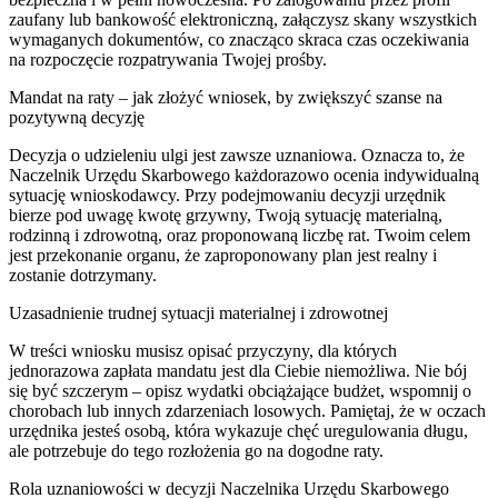
zaufany lub bankowość elektroniczną, załączysz skany wszystkich
wymaganych dokumentów, co znacząco skraca czas oczekiwania
na rozpoczęcie rozpatrywania Twojej prośby.
Mandat na raty – jak złożyć wniosek, by zwiększyć szanse na
pozytywną decyzję
Decyzja o udzieleniu ulgi jest zawsze uznaniowa. Oznacza to, że
Naczelnik Urzędu Skarbowego każdorazowo ocenia indywidualną
sytuację wnioskodawcy. Przy podejmowaniu decyzji urzędnik
bierze pod uwagę kwotę grzywny, Twoją sytuację materialną,
rodzinną i zdrowotną, oraz proponowaną liczbę rat. Twoim celem
jest przekonanie organu, że zaproponowany plan jest realny i
zostanie dotrzymany.
Uzasadnienie trudnej sytuacji materialnej i zdrowotnej
W treści wniosku musisz opisać przyczyny, dla których
jednorazowa zapłata mandatu jest dla Ciebie niemożliwa. Nie bój
się być szczerym – opisz wydatki obciążające budżet, wspomnij o
chorobach lub innych zdarzeniach losowych. Pamiętaj, że w oczach
urzędnika jesteś osobą, która wykazuje chęć uregulowania długu,
ale potrzebuje do tego rozłożenia go na dogodne raty.
Rola uznaniowości w decyzji Naczelnika Urzędu Skarbowego