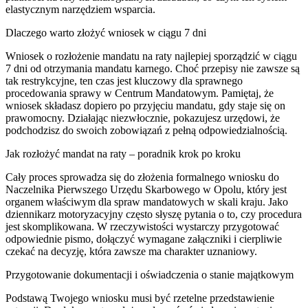
elastycznym narzędziem wsparcia.
Dlaczego warto złożyć wniosek w ciągu 7 dni
Wniosek o rozłożenie mandatu na raty najlepiej sporządzić w ciągu
7 dni od otrzymania mandatu karnego. Choć przepisy nie zawsze są
tak restrykcyjne, ten czas jest kluczowy dla sprawnego
procedowania sprawy w Centrum Mandatowym. Pamiętaj, że
wniosek składasz dopiero po przyjęciu mandatu, gdy staje się on
prawomocny. Działając niezwłocznie, pokazujesz urzędowi, że
podchodzisz do swoich zobowiązań z pełną odpowiedzialnością.
Jak rozłożyć mandat na raty – poradnik krok po kroku
Cały proces sprowadza się do złożenia formalnego wniosku do
Naczelnika Pierwszego Urzędu Skarbowego w Opolu, który jest
organem właściwym dla spraw mandatowych w skali kraju. Jako
dziennikarz motoryzacyjny często słyszę pytania o to, czy procedura
jest skomplikowana. W rzeczywistości wystarczy przygotować
odpowiednie pismo, dołączyć wymagane załączniki i cierpliwie
czekać na decyzję, która zawsze ma charakter uznaniowy.
Przygotowanie dokumentacji i oświadczenia o stanie majątkowym
Podstawą Twojego wniosku musi być rzetelne przedstawienie