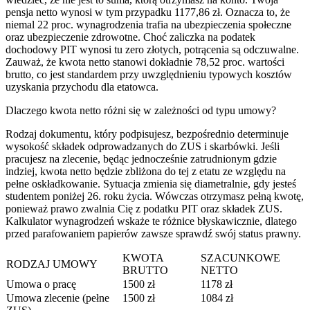
pensja netto wynosi w tym przypadku 1177,86 zł. Oznacza to, że
niemal 22 proc. wynagrodzenia trafia na ubezpieczenia społeczne
oraz ubezpieczenie zdrowotne. Choć zaliczka na podatek
dochodowy PIT wynosi tu zero złotych, potrącenia są odczuwalne.
Zauważ, że kwota netto stanowi dokładnie 78,52 proc. wartości
brutto, co jest standardem przy uwzględnieniu typowych kosztów
uzyskania przychodu dla etatowca.
Dlaczego kwota netto różni się w zależności od typu umowy?
Rodzaj dokumentu, który podpisujesz, bezpośrednio determinuje
wysokość składek odprowadzanych do ZUS i skarbówki. Jeśli
pracujesz na zlecenie, będąc jednocześnie zatrudnionym gdzie
indziej, kwota netto będzie zbliżona do tej z etatu ze względu na
pełne oskładkowanie. Sytuacja zmienia się diametralnie, gdy jesteś
studentem poniżej 26. roku życia. Wówczas otrzymasz pełną kwotę,
ponieważ prawo zwalnia Cię z podatku PIT oraz składek ZUS.
Kalkulator wynagrodzeń wskaże te różnice błyskawicznie, dlatego
przed parafowaniem papierów zawsze sprawdź swój status prawny.
KWOTA
SZACUNKOWE
RODZAJ UMOWY
BRUTTO
NETTO
Umowa o pracę
1500 zł
1178 zł
Umowa zlecenie (pełne
1500 zł
1084 zł