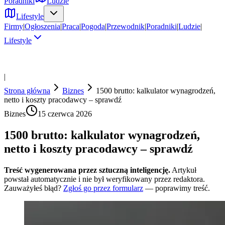
Poradniki
Ludzie
Lifestyle
Firmy
|
Ogłoszenia
|
Praca
|
Pogoda
|
Przewodnik
|
Poradniki
|
Ludzie
|
Lifestyle
|
Strona główna
Biznes
1500 brutto: kalkulator wynagrodzeń,
netto i koszty pracodawcy – sprawdź
Biznes
15 czerwca 2026
1500 brutto: kalkulator wynagrodzeń,
netto i koszty pracodawcy – sprawdź
Treść wygenerowana przez sztuczną inteligencję.
Artykuł
powstał automatycznie i nie był weryfikowany przez redaktora.
Zauważyłeś błąd?
Zgłoś go przez formularz
— poprawimy treść.