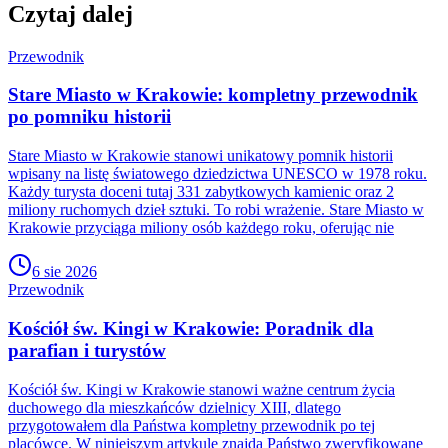
Czytaj dalej
Przewodnik
Stare Miasto w Krakowie: kompletny przewodnik
po pomniku historii
Stare Miasto w Krakowie stanowi unikatowy pomnik historii
wpisany na listę światowego dziedzictwa UNESCO w 1978 roku.
Każdy turysta doceni tutaj 331 zabytkowych kamienic oraz 2
miliony ruchomych dzieł sztuki. To robi wrażenie. Stare Miasto w
Krakowie przyciąga miliony osób każdego roku, oferując nie
6 sie 2026
Przewodnik
Kościół św. Kingi w Krakowie: Poradnik dla
parafian i turystów
Kościół św. Kingi w Krakowie stanowi ważne centrum życia
duchowego dla mieszkańców dzielnicy XIII, dlatego
przygotowałem dla Państwa kompletny przewodnik po tej
placówce. W niniejszym artykule znajdą Państwo zweryfikowane