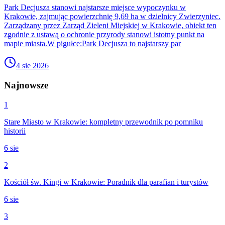
Park Decjusza stanowi najstarsze miejsce wypoczynku w
Krakowie, zajmując powierzchnię 9,69 ha w dzielnicy Zwierzyniec.
Zarządzany przez Zarząd Zieleni Miejskiej w Krakowie, obiekt ten
zgodnie z ustawą o ochronie przyrody stanowi istotny punkt na
mapie miasta.W pigułce:Park Decjusza to najstarszy par
4 sie 2026
Najnowsze
1
Stare Miasto w Krakowie: kompletny przewodnik po pomniku
historii
6 sie
2
Kościół św. Kingi w Krakowie: Poradnik dla parafian i turystów
6 sie
3