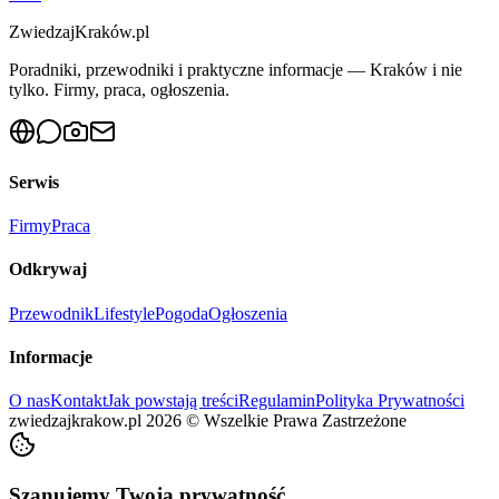
ZwiedzajKraków.pl
Poradniki, przewodniki i praktyczne informacje — Kraków i nie
tylko. Firmy, praca, ogłoszenia.
Serwis
Firmy
Praca
Odkrywaj
Przewodnik
Lifestyle
Pogoda
Ogłoszenia
Informacje
O nas
Kontakt
Jak powstają treści
Regulamin
Polityka Prywatności
zwiedzajkrakow.pl
2026
©
Wszelkie Prawa Zastrzeżone
Szanujemy Twoją prywatność