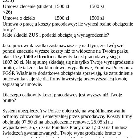
ZUS)
Umowa zlecenie (student
1500 zł
1500 zł
<26)
Umowa o dzieło
1500 zł
1500 zł
Umowa o pracę a koszty pracodawcy: ile wynosi realne obciążenie
firmy?
Jakie składki ZUS i podatki obciążają wynagrodzenie?
Jako pracownik rzadko zastanawiasz się nad tym, że Twój szef
ponosi znacznie wyższe koszty niż te widoczne na Twoim pasku
płac. Przy
1500 zł brutto
całkowity koszt pracodawcy sięga
1807,20 zł. Na tę sumę składają się nie tylko Twoje wynagrodzenie
brutto, ale także składki rentowe, wypadkowe, Fundusz Pracy oraz
FGŚP. Właśnie te dodatkowe obciążenia sprawiają, że zatrudnienie
pracownika staje się dla firmy inwestycją przewyższającą kwotę
zapisaną w umowie.
Dlaczego całkowity koszt pracodawcy jest wyższy niż Twoje
brutto?
System ubezpieczeń w Polsce opiera się na współfinansowaniu
ochrony zdrowotnej i emerytalnej przez pracodawcę. Koszty firmy
obejmują 97,50 zł na ubezpieczenie rentowe, 25,05 zł na
wypadkowe, 36,75 zł na Fundusz Pracy oraz 1,50 zł na fundusz
świadczeń gwarantowanych. Twoje wynagrodzenie brutto to