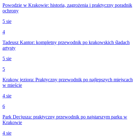
Powodzie w Krakowie: historia, zagrożenia i praktyczny poradnik
ochrony
5 sie
4
Tadeusz Kantor: kompletny przewodnik po krakowskich śladach
artysty
5 sie
5
Krakow jeziora: Praktyczny przewodnik po najlepszych miejscach
w mieście
4 sie
6
Park Decjusza: praktyczny przewodnik po najstarszym parku w
Krakowie
4 sie