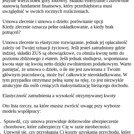
jedynie wierzchołek góry lodowej. Składki emerytalne i zdrowotne
stanowią fundament finansowy, który przedsiębiorca musi
uwzględnić w swoich rocznych rozliczeniach.
Umowa zlecenie i umowa o dzieło: porównanie opcji
Kiedy zlecenie oznacza pełne oskładkowanie, a kiedy brak
potrąceń?
Umowa zlecenie to elastyczne rozwiązanie, jednak jej opłacalność
zależy od Twojej sytuacji życiowej. Jeśli jesteś zatrudniony gdzie
indziej, składki ZUS są obowiązkowe, co obniża kwotę netto do
poziomu zbliżonego z etatem. Jeśli jednak studiujesz, wspomniana
kwota staje się kwotą netto dzięki zwolnieniom podatkowym. Warto
pamiętać, że umowa o dzieło, o ile nie jest zawierana z Twoim
głównym pracodawcą, może być całkowicie nieoskładkowana. W
tym przypadku otrzymasz pełną sumę na rękę, co jest niezwykle
atrakcyjne dla osób ceniących maksymalizację bieżącego dochodu.
Elastyczność zatrudnienia a wysokość otrzymywanej kwoty
Oto lista rzeczy, na które musisz zwrócić uwagę przy wyborze
modelu współpracy:
Sprawdź, czy umowa przewiduje dobrowolne ubezpieczenie
chorobowe, które zabezpieczy Cię w razie nieobecności.
Upewnij się, czy przysługują Ci koszty uzyskania przychodu, które