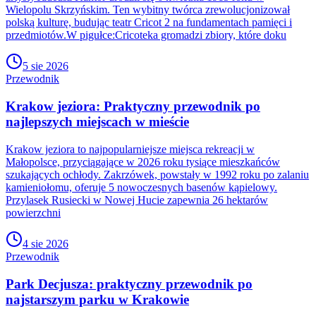
Wielopolu Skrzyńskim. Ten wybitny twórca zrewolucjonizował
polską kulturę, budując teatr Cricot 2 na fundamentach pamięci i
przedmiotów.W pigułce:Cricoteka gromadzi zbiory, które doku
5 sie 2026
Przewodnik
Krakow jeziora: Praktyczny przewodnik po
najlepszych miejscach w mieście
Krakow jeziora to najpopularniejsze miejsca rekreacji w
Małopolsce, przyciągające w 2026 roku tysiące mieszkańców
szukających ochłody. Zakrzówek, powstały w 1992 roku po zalaniu
kamieniołomu, oferuje 5 nowoczesnych basenów kąpielowy.
Przylasek Rusiecki w Nowej Hucie zapewnia 26 hektarów
powierzchni
4 sie 2026
Przewodnik
Park Decjusza: praktyczny przewodnik po
najstarszym parku w Krakowie