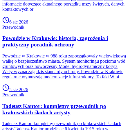
informacje dotyczące aktualnego porządku mszy świętych, danych
kontaktowych or
6 sie 2026
Przewodnik
Powodzie w Krakowie: historia, zagrożenia i
praktyczny poradnik ochrony
Powodzie w Krakowie w 988 roku zapoczątkowały wielowiekową
walkę o bezpieczeństwo miasta. System monitoringu poziomu wód
gruntowych oraz nowoczesny Model hydrodynamiczny koryta
Wisły wyznaczają dziś standardy ochrony. Powodzie w Krakowie
regularnie wymuszają modernizację infrastruktury. To fakt.W pi
5 sie 2026
Przewodnik
Tadeusz Kantor: kompletny przewodnik po
krakowskich śladach artysty
Tadeusz Kantor: kompletny przewodnik po krakowskich śladach
artystyTadeusz Kantor urodził się 6 kwietnia 1915 roku w