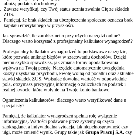
obniżą podatek dochodowy.
Zawsze weryfikuj, czy Twój status ucznia zwalnia Cię ze składek
ZUS.
Pamiętaj, że brak składek na ubezpieczenia społeczne oznacza brak
kapitału emerytalnego w przyszłości.
Jak sprawdzić, ile zarobisz netto przy użyciu narzędzi online?
Dlaczego warto korzystać z profesjonalny kalkulator wynagrodzeń?
Profesjonalny kalkulator wynagrodzeń to podstawowe narzędzie,
które pozwala uniknąć błędów w szacowaniu dochodów. Dzięki
niemu szybko sprawdzisz, jak zmiana formy opodatkowania
wpływa na Twoją pensję. Narzędzie automatycznie uwzględnia
koszty uzyskania przychodu, kwotę wolną od podatku oraz aktualne
stawki składek ZUS. Wpisując dowolną wartość w odpowiednie
pola, otrzymasz precyzyjną informację o zaliczkach na podatek i
realnej kwocie, która wpłynie na Twoje konto bankowe.
Ograniczenia kalkulatorów: dlaczego warto weryfikować dane u
specjalisty?
Pamiętaj, że kalkulator wynagrodzeń spełnia rolę wyłącznie
informacyjną. Wartości podawane przez systemy są często
zaokrąglane, a indywidualna sytuacja, jak niepełnosprawność czy
ulgi, może zmienić wynik. Grupy takie jak
Grupa Pracuj S.A.
czy