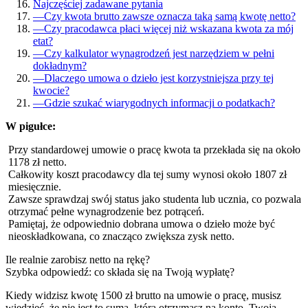
Najczęściej zadawane pytania
—
Czy kwota brutto zawsze oznacza taką samą kwotę netto?
—
Czy pracodawca płaci więcej niż wskazana kwota za mój
etat?
—
Czy kalkulator wynagrodzeń jest narzędziem w pełni
dokładnym?
—
Dlaczego umowa o dzieło jest korzystniejsza przy tej
kwocie?
—
Gdzie szukać wiarygodnych informacji o podatkach?
W pigułce:
Przy standardowej umowie o pracę kwota ta przekłada się na około
1178 zł netto.
Całkowity koszt pracodawcy dla tej sumy wynosi około 1807 zł
miesięcznie.
Zawsze sprawdzaj swój status jako studenta lub ucznia, co pozwala
otrzymać pełne wynagrodzenie bez potrąceń.
Pamiętaj, że odpowiednio dobrana umowa o dzieło może być
nieoskładkowana, co znacząco zwiększa zysk netto.
Ile realnie zarobisz netto na rękę?
Szybka odpowiedź: co składa się na Twoją wypłatę?
Kiedy widzisz kwotę 1500 zł brutto na umowie o pracę, musisz
wiedzieć, że nie jest to suma, którą otrzymasz na konto. Twoja