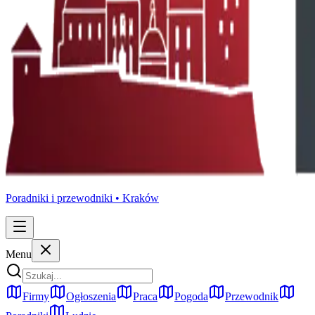
Poradniki i przewodniki •
Kraków
Menu
Firmy
Ogłoszenia
Praca
Pogoda
Przewodnik