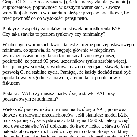
Grupa OLX sp. z o.o. zaznaczają, że ich narzędzia nie gwarantują
stuprocentowej poprawności w każdych warunkach. Zawsze
weryfikuj obliczenia w oparciu o bieżące przepisy podatkowe, by
mieć pewność co do wysokości pensji netto.
Praktyczne aspekty zarobków: od stawek po rozliczenia B2B
Czy taka stawka to poziom rynkowy czy minimalny?
W obecnych warunkach kwota ta jest znacznie poniżej ustawowego
minimum, co sprawia, że występuje głównie w niepełnym
wymiarze czasu pracy. Jako dziennikarz biznesowy muszę
podkreślić, że ponad 95 proc. uczestników rynku zarabia więcej.
Jeśli planujesz ścieżkę zawodową, dąż do negocjacji stawek, które
pozwolą Ci na stabilne życie. Pamiętaj, że każdy dochód musi być
opodatkowany zgodnie z prawem, aby uniknąć problemów z
fiskusem.
Podatki a VAT: czy musisz martwić się o stawki VAT przy
podstawowym zatrudnieniu?
Większość pracowników nie musi martwić się o VAT, ponieważ
dotyczy on głównie przedsiębiorców. Jeśli planujesz model B2B,
musisz pamiętać, że wystawiając fakturę na 1500 zł, należy wziąć
pod uwagę stawkę VAT doliczaną do kwoty netto. Ustawa o VAT
nakłada obowiązek rozliczeń z urzędem, co komplikuje strukturę
dochodu. Przy standardowej umowie o pracę kwestie podatku VAT