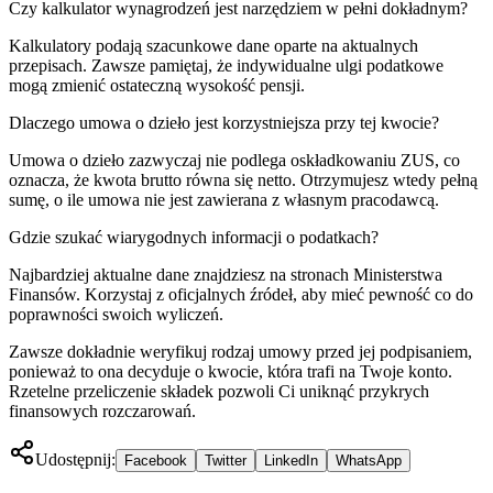
Czy kalkulator wynagrodzeń jest narzędziem w pełni dokładnym?
Kalkulatory podają szacunkowe dane oparte na aktualnych
przepisach. Zawsze pamiętaj, że indywidualne ulgi podatkowe
mogą zmienić ostateczną wysokość pensji.
Dlaczego umowa o dzieło jest korzystniejsza przy tej kwocie?
Umowa o dzieło zazwyczaj nie podlega oskładkowaniu ZUS, co
oznacza, że kwota brutto równa się netto. Otrzymujesz wtedy pełną
sumę, o ile umowa nie jest zawierana z własnym pracodawcą.
Gdzie szukać wiarygodnych informacji o podatkach?
Najbardziej aktualne dane znajdziesz na stronach Ministerstwa
Finansów. Korzystaj z oficjalnych źródeł, aby mieć pewność co do
poprawności swoich wyliczeń.
Zawsze dokładnie weryfikuj rodzaj umowy przed jej podpisaniem,
ponieważ to ona decyduje o kwocie, która trafi na Twoje konto.
Rzetelne przeliczenie składek pozwoli Ci uniknąć przykrych
finansowych rozczarowań.
Udostępnij:
Facebook
Twitter
LinkedIn
WhatsApp