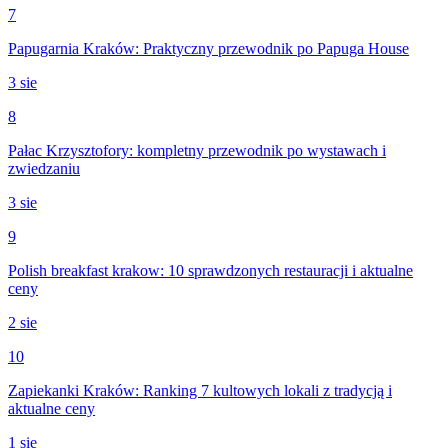
7
Papugarnia Kraków: Praktyczny przewodnik po Papuga House
3 sie
8
Pałac Krzysztofory: kompletny przewodnik po wystawach i
zwiedzaniu
3 sie
9
Polish breakfast krakow: 10 sprawdzonych restauracji i aktualne
ceny
2 sie
10
Zapiekanki Kraków: Ranking 7 kultowych lokali z tradycją i
aktualne ceny
1 sie