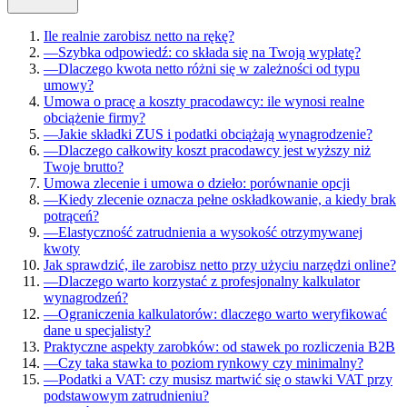
Ile realnie zarobisz netto na rękę?
—
Szybka odpowiedź: co składa się na Twoją wypłatę?
—
Dlaczego kwota netto różni się w zależności od typu
umowy?
Umowa o pracę a koszty pracodawcy: ile wynosi realne
obciążenie firmy?
—
Jakie składki ZUS i podatki obciążają wynagrodzenie?
—
Dlaczego całkowity koszt pracodawcy jest wyższy niż
Twoje brutto?
Umowa zlecenie i umowa o dzieło: porównanie opcji
—
Kiedy zlecenie oznacza pełne oskładkowanie, a kiedy brak
potrąceń?
—
Elastyczność zatrudnienia a wysokość otrzymywanej
kwoty
Jak sprawdzić, ile zarobisz netto przy użyciu narzędzi online?
—
Dlaczego warto korzystać z profesjonalny kalkulator
wynagrodzeń?
—
Ograniczenia kalkulatorów: dlaczego warto weryfikować
dane u specjalisty?
Praktyczne aspekty zarobków: od stawek po rozliczenia B2B
—
Czy taka stawka to poziom rynkowy czy minimalny?
—
Podatki a VAT: czy musisz martwić się o stawki VAT przy
podstawowym zatrudnieniu?