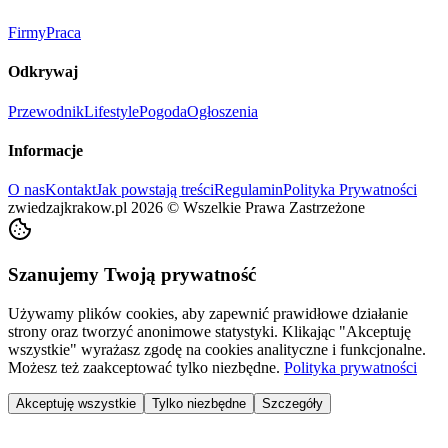
Firmy
Praca
Odkrywaj
Przewodnik
Lifestyle
Pogoda
Ogłoszenia
Informacje
O nas
Kontakt
Jak powstają treści
Regulamin
Polityka Prywatności
zwiedzajkrakow.pl
2026
©
Wszelkie Prawa Zastrzeżone
Szanujemy Twoją prywatność
Używamy plików cookies, aby zapewnić prawidłowe działanie
strony oraz tworzyć anonimowe statystyki. Klikając "Akceptuję
wszystkie" wyrażasz zgodę na cookies analityczne i funkcjonalne.
Możesz też zaakceptować tylko niezbędne.
Polityka prywatności
Akceptuję wszystkie
Tylko niezbędne
Szczegóły