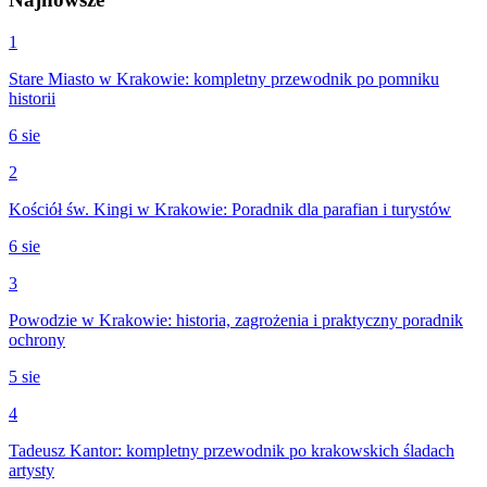
1
Stare Miasto w Krakowie: kompletny przewodnik po pomniku
historii
6 sie
2
Kościół św. Kingi w Krakowie: Poradnik dla parafian i turystów
6 sie
3
Powodzie w Krakowie: historia, zagrożenia i praktyczny poradnik
ochrony
5 sie
4
Tadeusz Kantor: kompletny przewodnik po krakowskich śladach
artysty