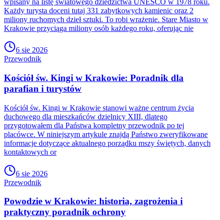
wpisany na listę światowego dziedzictwa UNESCO w 1978 roku.
Każdy turysta doceni tutaj 331 zabytkowych kamienic oraz 2
miliony ruchomych dzieł sztuki. To robi wrażenie. Stare Miasto w
Krakowie przyciąga miliony osób każdego roku, oferując nie
6 sie 2026
Przewodnik
Kościół św. Kingi w Krakowie: Poradnik dla
parafian i turystów
Kościół św. Kingi w Krakowie stanowi ważne centrum życia
duchowego dla mieszkańców dzielnicy XIII, dlatego
przygotowałem dla Państwa kompletny przewodnik po tej
placówce. W niniejszym artykule znajdą Państwo zweryfikowane
informacje dotyczące aktualnego porządku mszy świętych, danych
kontaktowych or
6 sie 2026
Przewodnik
Powodzie w Krakowie: historia, zagrożenia i
praktyczny poradnik ochrony