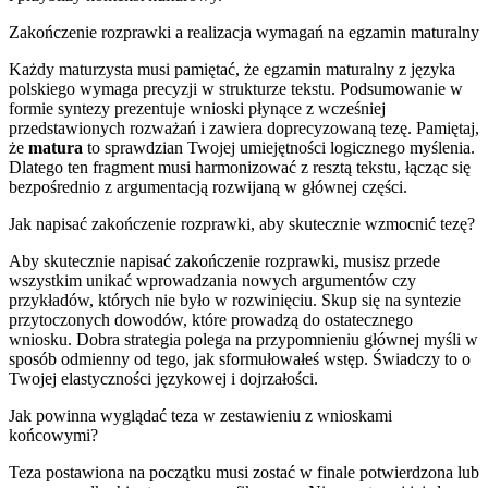
Zakończenie rozprawki a realizacja wymagań na egzamin maturalny
Każdy maturzysta musi pamiętać, że egzamin maturalny z języka
polskiego wymaga precyzji w strukturze tekstu. Podsumowanie w
formie syntezy prezentuje wnioski płynące z wcześniej
przedstawionych rozważań i zawiera doprecyzowaną tezę. Pamiętaj,
że
matura
to sprawdzian Twojej umiejętności logicznego myślenia.
Dlatego ten fragment musi harmonizować z resztą tekstu, łącząc się
bezpośrednio z argumentacją rozwijaną w głównej części.
Jak napisać zakończenie rozprawki, aby skutecznie wzmocnić tezę?
Aby skutecznie napisać zakończenie rozprawki, musisz przede
wszystkim unikać wprowadzania nowych argumentów czy
przykładów, których nie było w rozwinięciu. Skup się na syntezie
przytoczonych dowodów, które prowadzą do ostatecznego
wniosku. Dobra strategia polega na przypomnieniu głównej myśli w
sposób odmienny od tego, jak sformułowałeś wstęp. Świadczy to o
Twojej elastyczności językowej i dojrzałości.
Jak powinna wyglądać teza w zestawieniu z wnioskami
końcowymi?
Teza postawiona na początku musi zostać w finale potwierdzona lub