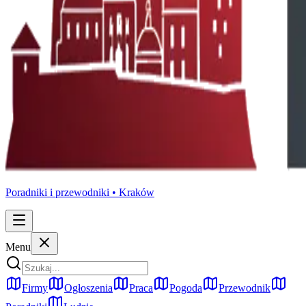
Poradniki i przewodniki •
Kraków
Menu
Firmy
Ogłoszenia
Praca
Pogoda
Przewodnik