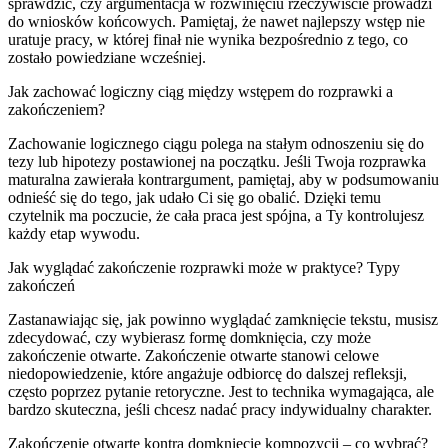
sprawdzić, czy argumentacja w rozwinięciu rzeczywiście prowadzi
do wniosków końcowych. Pamiętaj, że nawet najlepszy wstęp nie
uratuje pracy, w której finał nie wynika bezpośrednio z tego, co
zostało powiedziane wcześniej.
Jak zachować logiczny ciąg między wstępem do rozprawki a
zakończeniem?
Zachowanie logicznego ciągu polega na stałym odnoszeniu się do
tezy lub hipotezy postawionej na początku. Jeśli Twoja rozprawka
maturalna zawierała kontrargument, pamiętaj, aby w podsumowaniu
odnieść się do tego, jak udało Ci się go obalić. Dzięki temu
czytelnik ma poczucie, że cała praca jest spójna, a Ty kontrolujesz
każdy etap wywodu.
Jak wyglądać zakończenie rozprawki może w praktyce? Typy
zakończeń
Zastanawiając się, jak powinno wyglądać zamknięcie tekstu, musisz
zdecydować, czy wybierasz formę domknięcia, czy może
zakończenie otwarte. Zakończenie otwarte stanowi celowe
niedopowiedzenie, które angażuje odbiorcę do dalszej refleksji,
często poprzez pytanie retoryczne. Jest to technika wymagająca, ale
bardzo skuteczna, jeśli chcesz nadać pracy indywidualny charakter.
Zakończenie otwarte kontra domknięcie kompozycji – co wybrać?