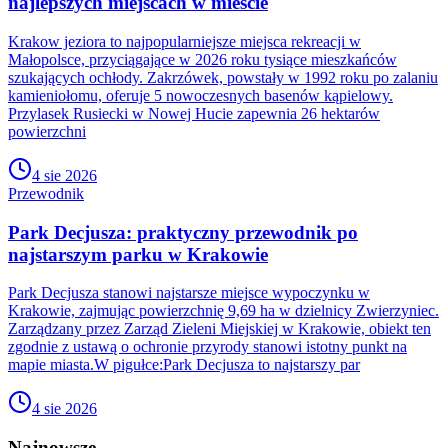
najlepszych miejscach w mieście
Krakow jeziora to najpopularniejsze miejsca rekreacji w
Małopolsce, przyciągające w 2026 roku tysiące mieszkańców
szukających ochłody. Zakrzówek, powstały w 1992 roku po zalaniu
kamieniołomu, oferuje 5 nowoczesnych basenów kąpielowy.
Przylasek Rusiecki w Nowej Hucie zapewnia 26 hektarów
powierzchni
4 sie 2026
Przewodnik
Park Decjusza: praktyczny przewodnik po
najstarszym parku w Krakowie
Park Decjusza stanowi najstarsze miejsce wypoczynku w
Krakowie, zajmując powierzchnię 9,69 ha w dzielnicy Zwierzyniec.
Zarządzany przez Zarząd Zieleni Miejskiej w Krakowie, obiekt ten
zgodnie z ustawą o ochronie przyrody stanowi istotny punkt na
mapie miasta.W pigułce:Park Decjusza to najstarszy par
4 sie 2026
Najnowsze