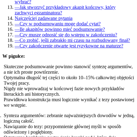
wybrać?
—
Jak stworzyć przykładowy akapit końcowy, który
zachwyci egzaminatora?
Najczęściej zadawane pytania
—
Czy w podsumowaniu mogę dodać cytat?
—
Ile akapitów powinno mieć podsumowanie?
—
Czy muszę odnosić się do wstępu w zakończeniu?
—
Co zrobić, jeśli zabrakło mi czasu na rozbudowany finał?
—
Czy zakończenie otwarte jest ryzykowne na maturze?
W pigułce:
Skuteczne podsumowanie powinno stanowić syntezę argumentów,
a nie ich proste powtórzenie.
Optymalna długość tej części to około 10–15% całkowitej objętości
Twojej pracy.
Nigdy nie wprowadzaj w końcowej fazie nowych przykładów
literackich ani historycznych.
Prawidłowa konstrukcja musi logicznie wynikać z tezy postawionej
we wstępie.
Synteza argumentów: zebranie najważniejszych dowodów w jedną,
logiczną całość.
Nawiązanie do tezy: przypomnienie głównej myśli w sposób
odświeżony i pogłębiony.