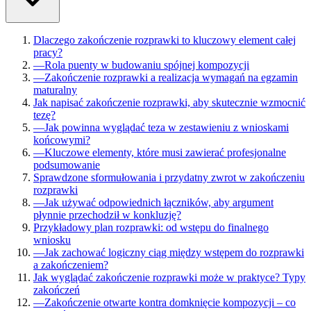
Dlaczego zakończenie rozprawki to kluczowy element całej
pracy?
—
Rola puenty w budowaniu spójnej kompozycji
—
Zakończenie rozprawki a realizacja wymagań na egzamin
maturalny
Jak napisać zakończenie rozprawki, aby skutecznie wzmocnić
tezę?
—
Jak powinna wyglądać teza w zestawieniu z wnioskami
końcowymi?
—
Kluczowe elementy, które musi zawierać profesjonalne
podsumowanie
Sprawdzone sformułowania i przydatny zwrot w zakończeniu
rozprawki
—
Jak używać odpowiednich łączników, aby argument
płynnie przechodził w konkluzję?
Przykładowy plan rozprawki: od wstępu do finalnego
wniosku
—
Jak zachować logiczny ciąg między wstępem do rozprawki
a zakończeniem?
Jak wyglądać zakończenie rozprawki może w praktyce? Typy
zakończeń
—
Zakończenie otwarte kontra domknięcie kompozycji – co