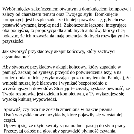
Wybór między zakończeniem otwartym a domknięciem kompozycji
zależy od charakteru tematu oraz Twojego stylu. Domknięcie
kompozycji jest bezpieczniejsze i lepiej sprawdza się, gdy chcesz
postawić wyraźną kropkę nad i. Zakończenie łączone, integrujące
oba podejścia, to propozycja dla ambitnych autorów, którzy chcą
pokazać, że ich rozważania mają potencjał do bycia rozwijanymi w
przyszłości.
Jak stworzyć przykładowy akapit końcowy, który zachwyci
egzaminatora?
Aby stworzyć przykładowy akapit końcowy, który zapadnie w
pamięć, zacznij od syntezy, przejdź do potwierdzenia tezy, a na
koniec dodaj refleksję wykraczającą poza ramy tematu. Pamiętaj, że
wnioski muszą być klarowne i wynikać bezpośrednio z
wcześniejszych dowodów. Stosując te zasady, zyskasz pewność, że
Twoja rozprawka jest dziełem kompletnym, a Ty wykazujesz się
wysoką kulturą wypowiedzi.
Sprawdź, czy teza nie została zmieniona w trakcie pisania.
Usuń wszystkie nowe przykłady, które pojawiły się w ostatniej
części.
Upewnij się, że użyte zwroty są naturalne i pasują do stylu pracy.
Przeczytaj całość na głos, aby sprawdzić płynność czytania.