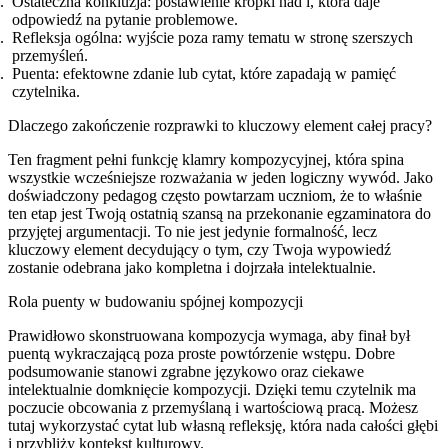
Ostateczna konkluzja: postawienie kropki nad i, która daje
odpowiedź na pytanie problemowe.
Refleksja ogólna: wyjście poza ramy tematu w stronę szerszych
przemyśleń.
Puenta: efektowne zdanie lub cytat, które zapadają w pamięć
czytelnika.
Dlaczego zakończenie rozprawki to kluczowy element całej pracy?
Ten fragment pełni funkcję klamry kompozycyjnej, która spina
wszystkie wcześniejsze rozważania w jeden logiczny wywód. Jako
doświadczony pedagog często powtarzam uczniom, że to właśnie
ten etap jest Twoją ostatnią szansą na przekonanie egzaminatora do
przyjętej argumentacji. To nie jest jedynie formalność, lecz
kluczowy element decydujący o tym, czy Twoja wypowiedź
zostanie odebrana jako kompletna i dojrzała intelektualnie.
Rola puenty w budowaniu spójnej kompozycji
Prawidłowo skonstruowana kompozycja wymaga, aby finał był
puentą wykraczającą poza proste powtórzenie wstępu. Dobre
podsumowanie stanowi zgrabne językowo oraz ciekawe
intelektualnie domknięcie kompozycji. Dzięki temu czytelnik ma
poczucie obcowania z przemyślaną i wartościową pracą. Możesz
tutaj wykorzystać cytat lub własną refleksję, która nada całości głębi
i przybliży kontekst kulturowy.