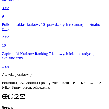
3 sie
9
Polish breakfast krakow: 10 sprawdzonych restauracji i aktualne
ceny
2 sie
10
Zapiekanki Kraków: Ranking 7 kultowych lokali z tradycją i
aktualne ceny
1 sie
ZwiedzajKraków.pl
Poradniki, przewodniki i praktyczne informacje — Kraków i nie
tylko. Firmy, praca, ogłoszenia.
Serwis