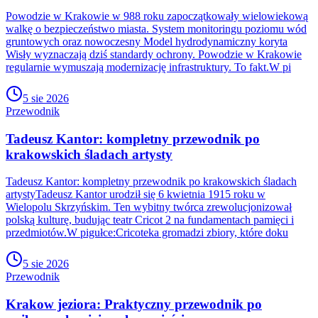
Powodzie w Krakowie w 988 roku zapoczątkowały wielowiekową
walkę o bezpieczeństwo miasta. System monitoringu poziomu wód
gruntowych oraz nowoczesny Model hydrodynamiczny koryta
Wisły wyznaczają dziś standardy ochrony. Powodzie w Krakowie
regularnie wymuszają modernizację infrastruktury. To fakt.W pi
5 sie 2026
Przewodnik
Tadeusz Kantor: kompletny przewodnik po
krakowskich śladach artysty
Tadeusz Kantor: kompletny przewodnik po krakowskich śladach
artystyTadeusz Kantor urodził się 6 kwietnia 1915 roku w
Wielopolu Skrzyńskim. Ten wybitny twórca zrewolucjonizował
polską kulturę, budując teatr Cricot 2 na fundamentach pamięci i
przedmiotów.W pigułce:Cricoteka gromadzi zbiory, które doku
5 sie 2026
Przewodnik
Krakow jeziora: Praktyczny przewodnik po