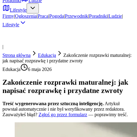
Poradniki
Ludzie
Lifestyle
Firmy
|
Ogłoszenia
|
Praca
|
Pogoda
|
Przewodnik
|
Poradniki
|
Ludzie
|
Lifestyle
|
Strona główna
Edukacja
Zakończenie rozprawki maturalnej:
jak napisać rozprawkę i przydatne zwroty
Edukacja
6 maja 2026
Zakończenie rozprawki maturalnej: jak
napisać rozprawkę i przydatne zwroty
Treść wygenerowana przez sztuczną inteligencję.
Artykuł
powstał automatycznie i nie był weryfikowany przez redaktora.
Zauważyłeś błąd?
Zgłoś go przez formularz
— poprawimy treść.