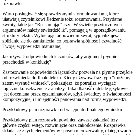
rozprawki
Warto posługiwać się sprawdzonymi sformułowaniami, które
ułatwiają czytelnikowi śledzenie toku rozumowania. Przydatne
zwroty, takie jak "Reasumując" czy "W świetle przytoczonych
argumentów należy stwierdzić iż", pomagają w uporządkowaniu
struktury tekstu. Wybierając odpowiedni zwrot, sygnalizujesz
zbliżanie się do zamknięcia, co poprawia spójność i czytelność
Twojej wypowiedzi maturalnej.
Jak używać odpowiednich łączników, aby argument płynnie
przechodził w konkluzję?
Zastosowanie odpowiednich łączników pozwala na płynne przejście
od rozwinięcia do finału tekstu. Kiedy używasz fraz typu "możemy
zatem wysnuć wniosek", pokazujesz, że potrafisz wyciągać
logiczne konsekwencje z analizy. Taka dbałość o detale językowe
jest doceniana przez egzaminatorów, gdyż świadczy o świadomości
kompozycyjnej i umiejętności panowania nad formą wypowiedzi.
Przykładowy plan rozprawki: od wstępu do finalnego wniosku
Przykładowy plan rozprawki powinien zawsze zakładać trzy
główne części: wstęp, rozwinięcie oraz zakończenie. Rozprawka
składa się z tych elementów w sposób nierozerwalny, dlatego warto