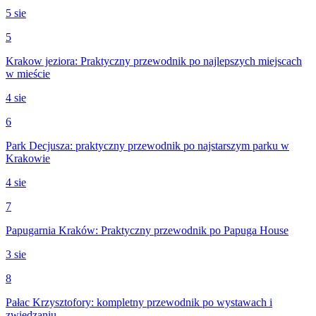
5 sie
5
Krakow jeziora: Praktyczny przewodnik po najlepszych miejscach
w mieście
4 sie
6
Park Decjusza: praktyczny przewodnik po najstarszym parku w
Krakowie
4 sie
7
Papugarnia Kraków: Praktyczny przewodnik po Papuga House
3 sie
8
Pałac Krzysztofory: kompletny przewodnik po wystawach i
zwiedzaniu