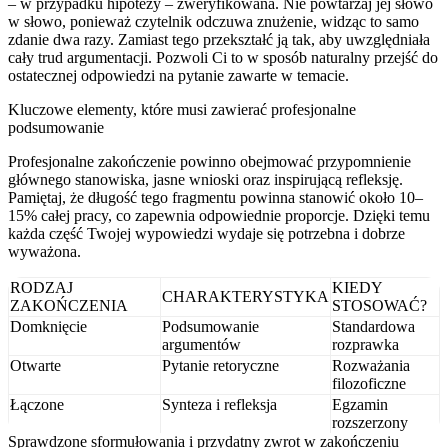
– w przypadku hipotezy – zweryfikowana. Nie powtarzaj jej słowo
w słowo, ponieważ czytelnik odczuwa znużenie, widząc to samo
zdanie dwa razy. Zamiast tego przekształć ją tak, aby uwzględniała
cały trud argumentacji. Pozwoli Ci to w sposób naturalny przejść do
ostatecznej odpowiedzi na pytanie zawarte w temacie.
Kluczowe elementy, które musi zawierać profesjonalne
podsumowanie
Profesjonalne zakończenie powinno obejmować przypomnienie
głównego stanowiska, jasne wnioski oraz inspirującą refleksję.
Pamiętaj, że długość tego fragmentu powinna stanowić około 10–
15% całej pracy, co zapewnia odpowiednie proporcje. Dzięki temu
każda część Twojej wypowiedzi wydaje się potrzebna i dobrze
wyważona.
RODZAJ
KIEDY
CHARAKTERYSTYKA
ZAKOŃCZENIA
STOSOWAĆ?
Domknięcie
Podsumowanie
Standardowa
argumentów
rozprawka
Otwarte
Pytanie retoryczne
Rozważania
filozoficzne
Łączone
Synteza i refleksja
Egzamin
rozszerzony
Sprawdzone sformułowania i przydatny zwrot w zakończeniu