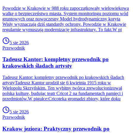
Powodzie w Krakowie w 988 roku zapoczątkowały wielowiekową
walkę o bezpieczeństwo miasta. System monitoringu poziomu wód
gruntowych oraz nowoczesny Model hydrodynamiczny koryta
Wisły wyznaczają dziś standardy ochrony. Powodzie w Krakowie
regularnie wymuszają modernizację infrastruktury. To fakt.W pi
5 sie 2026
Przewodnik
Tadeusz Kantor: kompletny przewodnik po
krakowskich śladach artysty
Tadeusz Kantor: kompletny przewodnik po krakowskich śladach
artystyTadeusz Kantor urodził się 6 kwietnia 1915 roku w
Wielopolu Skrzyńskim. Ten wybitny twórca zrewolucjonizował
polską kulturę, budując teatr Cricot 2 na fundamentach pamięci i
przedmiotów.W pigułce:Cricoteka gromadzi zbiory, które doku
5 sie 2026
Przewodnik
Krakow jeziora: Praktyczny przewodnik po