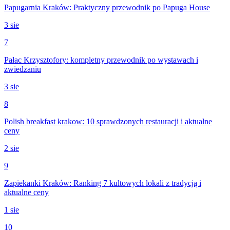
Papugarnia Kraków: Praktyczny przewodnik po Papuga House
3 sie
7
Pałac Krzysztofory: kompletny przewodnik po wystawach i
zwiedzaniu
3 sie
8
Polish breakfast krakow: 10 sprawdzonych restauracji i aktualne
ceny
2 sie
9
Zapiekanki Kraków: Ranking 7 kultowych lokali z tradycją i
aktualne ceny
1 sie
10