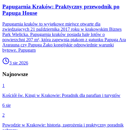
Papugarnia Kraków: Praktyczny przewodnik po
Papuga House
Papugarnia kraków to wyjątkowe miejsce otwarte dla
zwiedzających 21 października 2017 roku w krakowskim Biznes
Park Wielicka. Papugarnia kraków posiada halę lotów o
powierzchni 207 m², która zapewnia ptakom z gatunku Papuga Ara
Ararauna czy Papuga Żako kongijskie odpowiednie warunki
bytowe. Papugarn
3 sie 2026
Najnowsze
1
Kościół św. Kingi w Krakowie: Poradnik dla parafian i turystów
6 sie
2
Powodzie w Krakowie: historia, zagrożenia i praktyczny poradnik