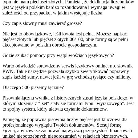
typu nie mam pięciuset złotych. Pamiętaj, że deklinacja liczebników
jest w języku polskim bardzo rozbudowana i wymaga uwagi w
zależności od przypadku, w jakim występuje liczba.
Czy zapis słowny musi zawierać grosze?
Nie jest to obowiązkowe, jeśli kwota jest pełna. Możesz napisać
pięćset złotych lub pięćset złotych 00/100, obie formy są w pełni
akceptowalne w polskim obrocie gospodarczym.
Gdzie szukać pomocy przy wątpliwościach językowych?
Warto odwiedzić sprawdzony serwis językowy online, np. słownik
PWN. Takie narzędzie pozwala szybko zweryfikować poprawny
zapis każdej sumy, nawet jeśli w grę wchodzą tysiące czy miliony.
Dlaczego 500 piszemy łącznie?
Pisownia łączna wynika z historycznych zasad języka polskiego, w
którym złożenia z "-set" stały się formami typu "wyrazowego". Jest
to spójny system, który ułatwia czytanie dokumentów.
Pamiętaj, że poprawna pisownia liczby pięćset jest kluczowa dla
profesjonalnego wyglądu Twoich dokumentów. Stosuj formę
łączną, aby zawsze zachować najwyższą przejrzystość finansową i
unikać niepotrzebnych nieporozumień w relacjach biznesowych.