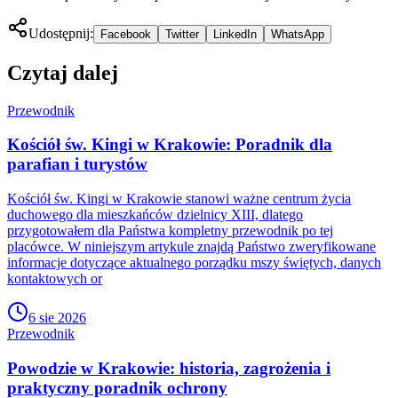
Udostępnij:
Facebook
Twitter
LinkedIn
WhatsApp
Czytaj dalej
Przewodnik
Kościół św. Kingi w Krakowie: Poradnik dla
parafian i turystów
Kościół św. Kingi w Krakowie stanowi ważne centrum życia
duchowego dla mieszkańców dzielnicy XIII, dlatego
przygotowałem dla Państwa kompletny przewodnik po tej
placówce. W niniejszym artykule znajdą Państwo zweryfikowane
informacje dotyczące aktualnego porządku mszy świętych, danych
kontaktowych or
6 sie 2026
Przewodnik
Powodzie w Krakowie: historia, zagrożenia i
praktyczny poradnik ochrony