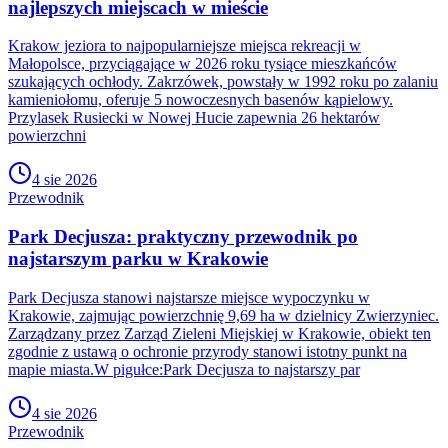
najlepszych miejscach w mieście
Krakow jeziora to najpopularniejsze miejsca rekreacji w
Małopolsce, przyciągające w 2026 roku tysiące mieszkańców
szukających ochłody. Zakrzówek, powstały w 1992 roku po zalaniu
kamieniołomu, oferuje 5 nowoczesnych basenów kąpielowy.
Przylasek Rusiecki w Nowej Hucie zapewnia 26 hektarów
powierzchni
4 sie 2026
Przewodnik
Park Decjusza: praktyczny przewodnik po
najstarszym parku w Krakowie
Park Decjusza stanowi najstarsze miejsce wypoczynku w
Krakowie, zajmując powierzchnię 9,69 ha w dzielnicy Zwierzyniec.
Zarządzany przez Zarząd Zieleni Miejskiej w Krakowie, obiekt ten
zgodnie z ustawą o ochronie przyrody stanowi istotny punkt na
mapie miasta.W pigułce:Park Decjusza to najstarszy par
4 sie 2026
Przewodnik