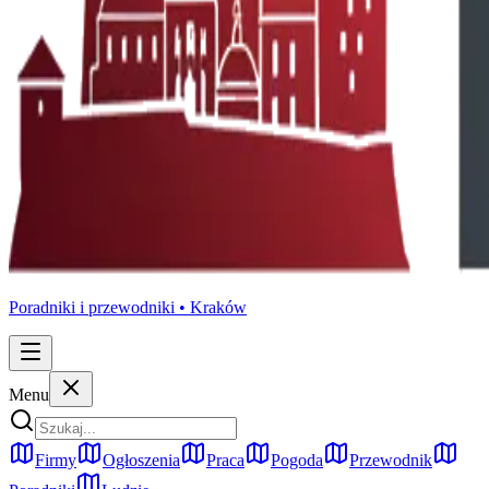
Poradniki i przewodniki •
Kraków
Menu
Firmy
Ogłoszenia
Praca
Pogoda
Przewodnik