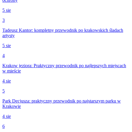
ochrony
5 sie
3
Tadeusz Kantor: kompletny przewodnik po krakowskich śladach
artysty
5 sie
4
Krakow jeziora: Praktyczny przewodnik po najlepszych miejscach
w mieście
4 sie
5
Park Decjusza: praktyczny przewodnik po najstarszym parku w
Krakowie
4 sie
6