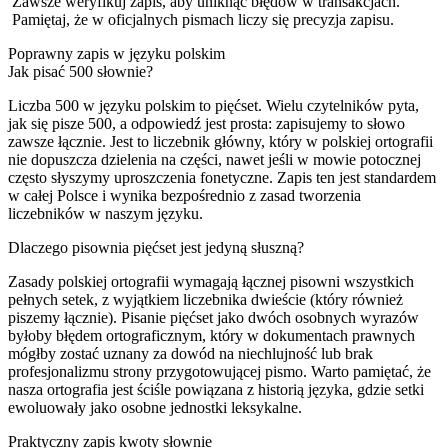
Zawsze weryfikuj zapis, aby uniknąć błędów w transakcjach.
Pamiętaj, że w oficjalnych pismach liczy się precyzja zapisu.
Poprawny zapis w języku polskim
Jak pisać 500 słownie?
Liczba 500 w języku polskim to pięćset. Wielu czytelników pyta,
jak się pisze 500, a odpowiedź jest prosta: zapisujemy to słowo
zawsze łącznie. Jest to liczebnik główny, który w polskiej ortografii
nie dopuszcza dzielenia na części, nawet jeśli w mowie potocznej
często słyszymy uproszczenia fonetyczne. Zapis ten jest standardem
w całej Polsce i wynika bezpośrednio z zasad tworzenia
liczebników w naszym języku.
Dlaczego pisownia pięćset jest jedyną słuszną?
Zasady polskiej ortografii wymagają łącznej pisowni wszystkich
pełnych setek, z wyjątkiem liczebnika dwieście (który również
piszemy łącznie). Pisanie pięćset jako dwóch osobnych wyrazów
byłoby błędem ortograficznym, który w dokumentach prawnych
mógłby zostać uznany za dowód na niechlujność lub brak
profesjonalizmu strony przygotowującej pismo. Warto pamiętać, że
nasza ortografia jest ściśle powiązana z historią języka, gdzie setki
ewoluowały jako osobne jednostki leksykalne.
Praktyczny zapis kwoty słownie