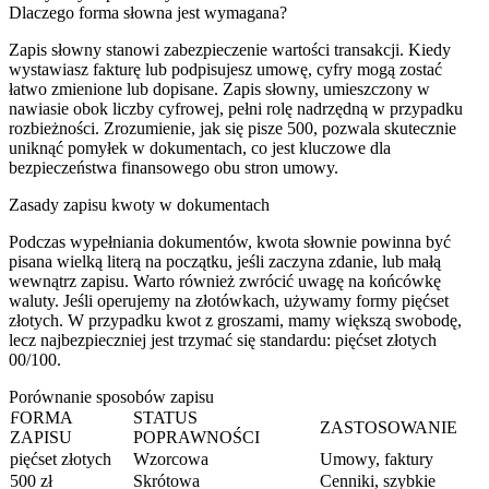
Dlaczego forma słowna jest wymagana?
Zapis słowny stanowi zabezpieczenie wartości transakcji. Kiedy
wystawiasz fakturę lub podpisujesz umowę, cyfry mogą zostać
łatwo zmienione lub dopisane. Zapis słowny, umieszczony w
nawiasie obok liczby cyfrowej, pełni rolę nadrzędną w przypadku
rozbieżności. Zrozumienie, jak się pisze 500, pozwala skutecznie
uniknąć pomyłek w dokumentach, co jest kluczowe dla
bezpieczeństwa finansowego obu stron umowy.
Zasady zapisu kwoty w dokumentach
Podczas wypełniania dokumentów, kwota słownie powinna być
pisana wielką literą na początku, jeśli zaczyna zdanie, lub małą
wewnątrz zapisu. Warto również zwrócić uwagę na końcówkę
waluty. Jeśli operujemy na złotówkach, używamy formy pięćset
złotych. W przypadku kwot z groszami, mamy większą swobodę,
lecz najbezpieczniej jest trzymać się standardu: pięćset złotych
00/100.
Porównanie sposobów zapisu
FORMA
STATUS
ZASTOSOWANIE
ZAPISU
POPRAWNOŚCI
pięćset złotych
Wzorcowa
Umowy, faktury
500 zł
Skrótowa
Cenniki, szybkie