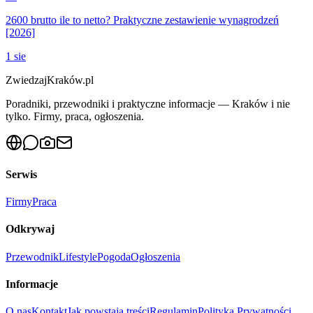
2600 brutto ile to netto? Praktyczne zestawienie wynagrodzeń
[2026]
1 sie
ZwiedzajKraków.pl
Poradniki, przewodniki i praktyczne informacje — Kraków i nie
tylko. Firmy, praca, ogłoszenia.
Serwis
Firmy
Praca
Odkrywaj
Przewodnik
Lifestyle
Pogoda
Ogłoszenia
Informacje
O nas
Kontakt
Jak powstają treści
Regulamin
Polityka Prywatności