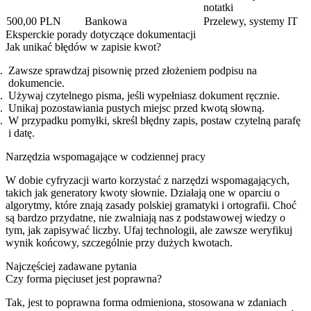
notatki
500,00 PLN
Bankowa
Przelewy, systemy IT
Eksperckie porady dotyczące dokumentacji
Jak unikać błędów w zapisie kwot?
Zawsze sprawdzaj pisownię przed złożeniem podpisu na
dokumencie.
Używaj czytelnego pisma, jeśli wypełniasz dokument ręcznie.
Unikaj pozostawiania pustych miejsc przed kwotą słowną.
W przypadku pomyłki, skreśl błędny zapis, postaw czytelną parafę
i datę.
Narzędzia wspomagające w codziennej pracy
W dobie cyfryzacji warto korzystać z narzędzi wspomagających,
takich jak generatory kwoty słownie. Działają one w oparciu o
algorytmy, które znają zasady polskiej gramatyki i ortografii. Choć
są bardzo przydatne, nie zwalniają nas z podstawowej wiedzy o
tym, jak zapisywać liczby. Ufaj technologii, ale zawsze weryfikuj
wynik końcowy, szczególnie przy dużych kwotach.
Najczęściej zadawane pytania
Czy forma pięciuset jest poprawna?
Tak, jest to poprawna forma odmieniona, stosowana w zdaniach