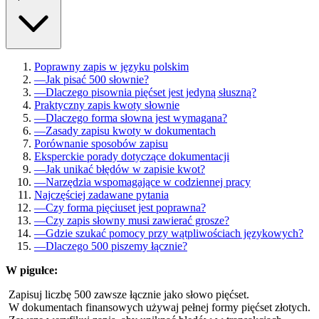
Poprawny zapis w języku polskim
—
Jak pisać 500 słownie?
—
Dlaczego pisownia pięćset jest jedyną słuszną?
Praktyczny zapis kwoty słownie
—
Dlaczego forma słowna jest wymagana?
—
Zasady zapisu kwoty w dokumentach
Porównanie sposobów zapisu
Eksperckie porady dotyczące dokumentacji
—
Jak unikać błędów w zapisie kwot?
—
Narzędzia wspomagające w codziennej pracy
Najczęściej zadawane pytania
—
Czy forma pięciuset jest poprawna?
—
Czy zapis słowny musi zawierać grosze?
—
Gdzie szukać pomocy przy wątpliwościach językowych?
—
Dlaczego 500 piszemy łącznie?
W pigułce:
Zapisuj liczbę 500 zawsze łącznie jako słowo pięćset.
W dokumentach finansowych używaj pełnej formy pięćset złotych.