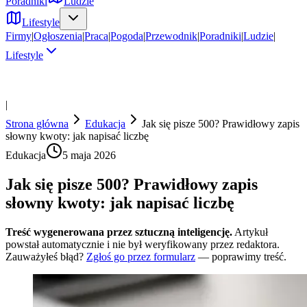
Poradniki
Ludzie
Lifestyle
Firmy
|
Ogłoszenia
|
Praca
|
Pogoda
|
Przewodnik
|
Poradniki
|
Ludzie
|
Lifestyle
|
Strona główna
Edukacja
Jak się pisze 500? Prawidłowy zapis
słowny kwoty: jak napisać liczbę
Edukacja
5 maja 2026
Jak się pisze 500? Prawidłowy zapis
słowny kwoty: jak napisać liczbę
Treść wygenerowana przez sztuczną inteligencję.
Artykuł
powstał automatycznie i nie był weryfikowany przez redaktora.
Zauważyłeś błąd?
Zgłoś go przez formularz
— poprawimy treść.