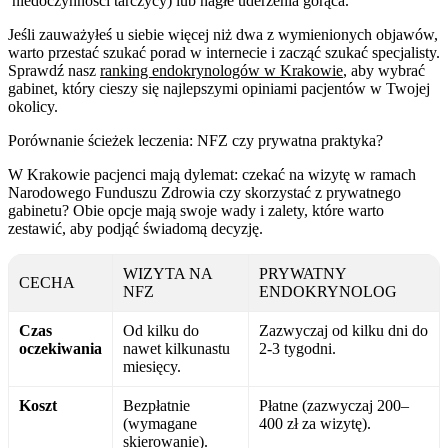
niedoczynności tarczycy) lub nagłe uderzenia gorąca.
Jeśli zauważyłeś u siebie więcej niż dwa z wymienionych objawów,
warto przestać szukać porad w internecie i zacząć szukać specjalisty.
Sprawdź nasz
ranking endokrynologów w Krakowie
, aby wybrać
gabinet, który cieszy się najlepszymi opiniami pacjentów w Twojej
okolicy.
Porównanie ścieżek leczenia: NFZ czy prywatna praktyka?
W Krakowie pacjenci mają dylemat: czekać na wizytę w ramach
Narodowego Funduszu Zdrowia czy skorzystać z prywatnego
gabinetu? Obie opcje mają swoje wady i zalety, które warto
zestawić, aby podjąć świadomą decyzję.
WIZYTA NA
PRYWATNY
CECHA
NFZ
ENDOKRYNOLOG
Czas
Od kilku do
Zazwyczaj od kilku dni do
oczekiwania
nawet kilkunastu
2-3 tygodni.
miesięcy.
Koszt
Bezpłatnie
Płatne (zazwyczaj 200–
(wymagane
400 zł za wizytę).
skierowanie).