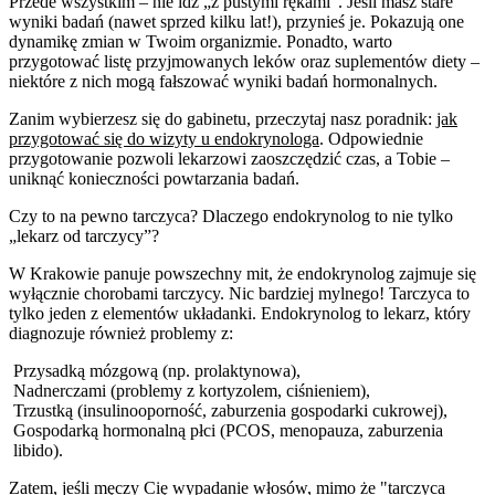
Przede wszystkim – nie idź „z pustymi rękami”. Jeśli masz stare
wyniki badań (nawet sprzed kilku lat!), przynieś je. Pokazują one
dynamikę zmian w Twoim organizmie. Ponadto, warto
przygotować listę przyjmowanych leków oraz suplementów diety –
niektóre z nich mogą fałszować wyniki badań hormonalnych.
Zanim wybierzesz się do gabinetu, przeczytaj nasz poradnik:
jak
przygotować się do wizyty u endokrynologa
. Odpowiednie
przygotowanie pozwoli lekarzowi zaoszczędzić czas, a Tobie –
uniknąć konieczności powtarzania badań.
Czy to na pewno tarczyca? Dlaczego endokrynolog to nie tylko
„lekarz od tarczycy”?
W Krakowie panuje powszechny mit, że endokrynolog zajmuje się
wyłącznie chorobami tarczycy. Nic bardziej mylnego! Tarczyca to
tylko jeden z elementów układanki. Endokrynolog to lekarz, który
diagnozuje również problemy z:
Przysadką mózgową (np. prolaktynowa),
Nadnerczami (problemy z kortyzolem, ciśnieniem),
Trzustką (insulinooporność, zaburzenia gospodarki cukrowej),
Gospodarką hormonalną płci (PCOS, menopauza, zaburzenia
libido).
Zatem, jeśli męczy Cię wypadanie włosów, mimo że "tarczyca