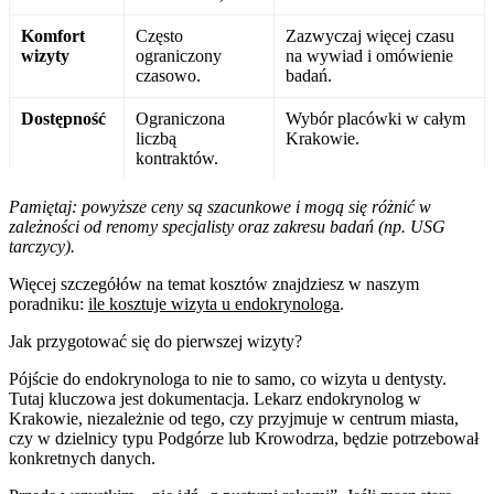
Komfort
Często
Zazwyczaj więcej czasu
wizyty
ograniczony
na wywiad i omówienie
czasowo.
badań.
Dostępność
Ograniczona
Wybór placówki w całym
liczbą
Krakowie.
kontraktów.
Pamiętaj: powyższe ceny są szacunkowe i mogą się różnić w
zależności od renomy specjalisty oraz zakresu badań (np. USG
tarczycy).
Więcej szczegółów na temat kosztów znajdziesz w naszym
poradniku:
ile kosztuje wizyta u endokrynologa
.
Jak przygotować się do pierwszej wizyty?
Pójście do endokrynologa to nie to samo, co wizyta u dentysty.
Tutaj kluczowa jest dokumentacja. Lekarz endokrynolog w
Krakowie, niezależnie od tego, czy przyjmuje w centrum miasta,
czy w dzielnicy typu Podgórze lub Krowodrza, będzie potrzebował
konkretnych danych.