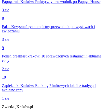
Papugarnia Kraków: Praktyczny przewodnik po Papuga House
3 sie
8
Pałac Krzysztofory: kompletny przewodnik po wystawach i
zwiedzaniu
3 sie
9
Polish breakfast krakow: 10 sprawdzonych restauracji i aktualne
ceny
2 sie
10
Zapiekanki Kraków: Ranking 7 kultowych lokali z tradycją i
aktualne ceny
1 sie
ZwiedzajKraków.pl