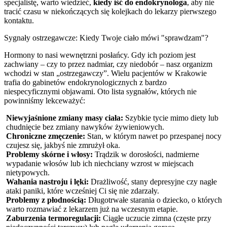
specjalistę, warto wiedzieć,
kiedy iść do endokrynologa
, aby nie
tracić czasu w niekończących się kolejkach do lekarzy pierwszego
kontaktu.
Sygnały ostrzegawcze: Kiedy Twoje ciało mówi "sprawdzam"?
Hormony to nasi wewnętrzni posłańcy. Gdy ich poziom jest
zachwiany – czy to przez nadmiar, czy niedobór – nasz organizm
wchodzi w stan „ostrzegawczy”. Wielu pacjentów w Krakowie
trafia do gabinetów endokrynologicznych z bardzo
niespecyficznymi objawami. Oto lista sygnałów, których nie
powinniśmy lekceważyć:
Niewyjaśnione zmiany masy ciała:
Szybkie tycie mimo diety lub
chudnięcie bez zmiany nawyków żywieniowych.
Chroniczne zmęczenie:
Stan, w którym nawet po przespanej nocy
czujesz się, jakbyś nie zmrużył oka.
Problemy skórne i włosy:
Trądzik w dorosłości, nadmierne
wypadanie włosów lub ich niechciany wzrost w miejscach
nietypowych.
Wahania nastroju i lęki:
Drażliwość, stany depresyjne czy nagłe
ataki paniki, które wcześniej Ci się nie zdarzały.
Problemy z płodnością:
Długotrwałe starania o dziecko, o których
warto rozmawiać z lekarzem już na wczesnym etapie.
Zaburzenia termoregulacji:
Ciągłe uczucie zimna (częste przy