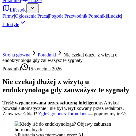
Poradniki
Ludzie
Lifestyle
Firmy
|
Ogłoszenia
|
Praca
|
Pogoda
|
Przewodnik
|
Poradniki
|
Ludzie
|
Lifestyle
|
Strona główna
Poradniki
Nie czekaj dłużej z wizytą u
endokrynologa gdy zauważysz te sygnały
Poradniki
15 kwietnia 2026
Nie czekaj dłużej z wizytą u
endokrynologa gdy zauważysz te sygnały
Treść wygenerowana przez sztuczną inteligencję.
Artykuł
powstał automatycznie i nie był weryfikowany przez redaktora.
Zauważyłeś błąd?
Zgłoś go przez formularz
— poprawimy treść.
Ilustracja wygenerowana przez AI