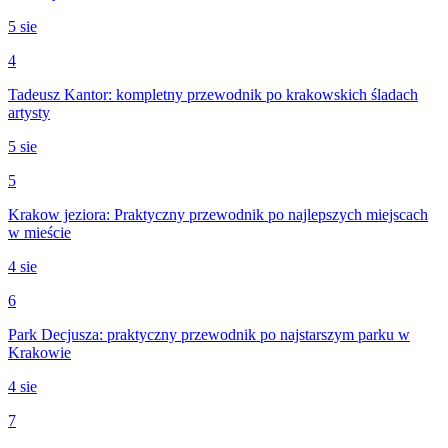
5 sie
4
Tadeusz Kantor: kompletny przewodnik po krakowskich śladach
artysty
5 sie
5
Krakow jeziora: Praktyczny przewodnik po najlepszych miejscach
w mieście
4 sie
6
Park Decjusza: praktyczny przewodnik po najstarszym parku w
Krakowie
4 sie
7