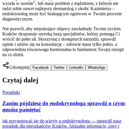
wyszła w normie", lub masz problem z trądzikiem, z którym nie
radzi sobie nawet najlepszy dermatolog z okolic Kazimierza –
endokrynolog może być brakującym ogniwem w Twoim procesie
diagnostycznym.
Nie pozwól, aby niepokojące objawy zawładnęły Twoim życiem.
Kraków dysponuje szeroką bazą specjalistów, którzy pomogą Ci
wrócić do pełni sił. Skorzystaj z dostępnych narzędzi, sprawdź
opinie i umów się na konsultację – zdrowie masz tylko jedno, a
odpowiednia równowaga hormonalna to fundament Twojej energii
na co dzień.
Udostępnij:
Facebook
Twitter
LinkedIn
WhatsApp
Czytaj dalej
Poradniki
Zanim pójdziesz do endokrynologa sprawdź o czym
musisz pamiętać
jak przygotować się do wizyty u endokrynologa — sprawdź nasz
poradnik dla mieszkańców Kraków. Aktualne informacje, ceny i