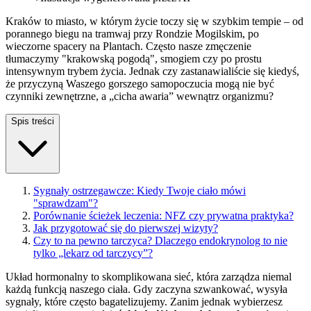
Kraków to miasto, w którym życie toczy się w szybkim tempie – od
porannego biegu na tramwaj przy Rondzie Mogilskim, po
wieczorne spacery na Plantach. Często nasze zmęczenie
tłumaczymy "krakowską pogodą", smogiem czy po prostu
intensywnym trybem życia. Jednak czy zastanawialiście się kiedyś,
że przyczyną Waszego gorszego samopoczucia mogą nie być
czynniki zewnętrzne, a „cicha awaria” wewnątrz organizmu?
Spis treści
Sygnały ostrzegawcze: Kiedy Twoje ciało mówi
"sprawdzam"?
Porównanie ścieżek leczenia: NFZ czy prywatna praktyka?
Jak przygotować się do pierwszej wizyty?
Czy to na pewno tarczyca? Dlaczego endokrynolog to nie
tylko „lekarz od tarczycy”?
Układ hormonalny to skomplikowana sieć, która zarządza niemal
każdą funkcją naszego ciała. Gdy zaczyna szwankować, wysyła
sygnały, które często bagatelizujemy. Zanim jednak wybierzesz