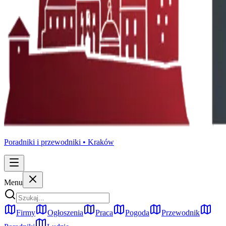
Poradniki i przewodniki •
Kraków
Menu
Firmy
Ogłoszenia
Praca
Pogoda
Przewodnik