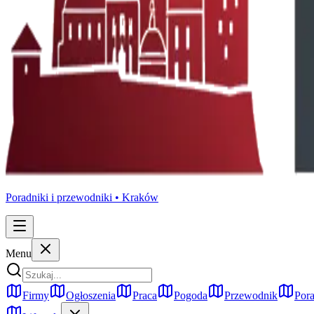
Poradniki i przewodniki •
Kraków
Menu
Firmy
Ogłoszenia
Praca
Pogoda
Przewodnik
Pora