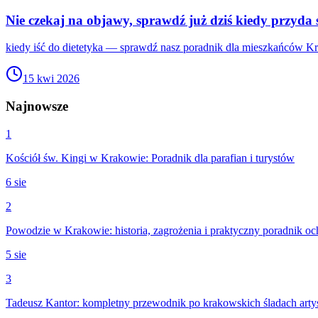
Nie czekaj na objawy, sprawdź już dziś kiedy przyda s
kiedy iść do dietetyka — sprawdź nasz poradnik dla mieszkańców Kr
15 kwi 2026
Najnowsze
1
Kościół św. Kingi w Krakowie: Poradnik dla parafian i turystów
6 sie
2
Powodzie w Krakowie: historia, zagrożenia i praktyczny poradnik o
5 sie
3
Tadeusz Kantor: kompletny przewodnik po krakowskich śladach arty