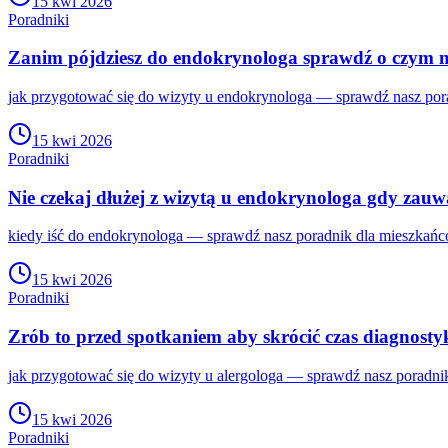
15 kwi 2026
Poradniki
Zanim pójdziesz do endokrynologa sprawdź o czym m
jak przygotować się do wizyty u endokrynologa — sprawdź nasz por
15 kwi 2026
Poradniki
Nie czekaj dłużej z wizytą u endokrynologa gdy zauw
kiedy iść do endokrynologa — sprawdź nasz poradnik dla mieszkańc
15 kwi 2026
Poradniki
Zrób to przed spotkaniem aby skrócić czas diagnostyk
jak przygotować się do wizyty u alergologa — sprawdź nasz poradni
15 kwi 2026
Poradniki