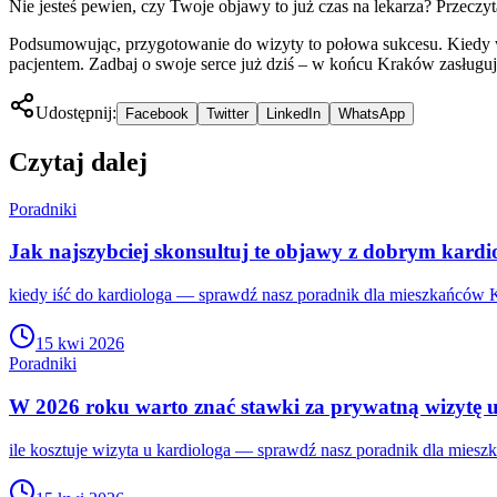
Nie jesteś pewien, czy Twoje objawy to już czas na lekarza? Przeczyt
Podsumowując, przygotowanie do wizyty to połowa sukcesu. Kiedy wcho
pacjentem. Zadbaj o swoje serce już dziś – w końcu Kraków zasługuje
Udostępnij:
Facebook
Twitter
LinkedIn
WhatsApp
Czytaj dalej
Poradniki
Jak najszybciej skonsultuj te objawy z dobrym kardi
kiedy iść do kardiologa — sprawdź nasz poradnik dla mieszkańców K
15 kwi 2026
Poradniki
W 2026 roku warto znać stawki za prywatną wizytę 
ile kosztuje wizyta u kardiologa — sprawdź nasz poradnik dla miesz