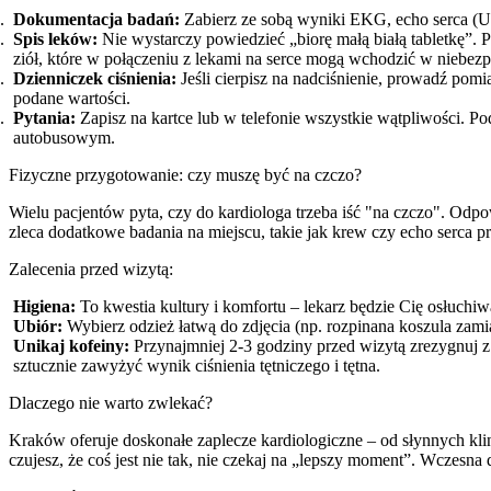
Dokumentacja badań:
Zabierz ze sobą wyniki EKG, echo serca (USG
Spis leków:
Nie wystarczy powiedzieć „biorę małą białą tabletkę”.
ziół, które w połączeniu z lekami na serce mogą wchodzić w niebezpi
Dzienniczek ciśnienia:
Jeśli cierpisz na nadciśnienie, prowadź pomia
podane wartości.
Pytania:
Zapisz na kartce lub w telefonie wszystkie wątpliwości. P
autobusowym.
Fizyczne przygotowanie: czy muszę być na czczo?
Wielu pacjentów pyta, czy do kardiologa trzeba iść "na czczo". Odpow
zleca dodatkowe badania na miejscu, takie jak krew czy echo serca pr
Zalecenia przed wizytą:
Higiena:
To kwestia kultury i komfortu – lekarz będzie Cię osłuchiw
Ubiór:
Wybierz odzież łatwą do zdjęcia (np. rozpinana koszula zami
Unikaj kofeiny:
Przynajmniej 2-3 godziny przed wizytą zrezygnuj 
sztucznie zawyżyć wynik ciśnienia tętniczego i tętna.
Dlaczego nie warto zwlekać?
Kraków oferuje doskonałe zaplecze kardiologiczne – od słynnych klin
czujesz, że coś jest nie tak, nie czekaj na „lepszy moment”. Wczesna