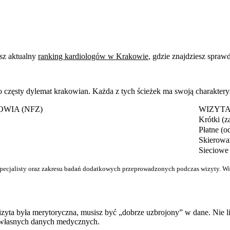
sz aktualny
ranking kardiologów w Krakowie
, gdzie znajdziesz spraw
ęsty dylemat krakowian. Każda z tych ścieżek ma swoją charakteryst
WIA (NFZ)
WIZYT
Krótki (z
Płatne (o
Skierowa
Sieciowe
pecjalisty oraz zakresu badań dodatkowych przeprowadzonych podczas wizyty. Wię
zyta była merytoryczna, musisz być „dobrze uzbrojony” w dane. Nie licz
m własnych danych medycznych.