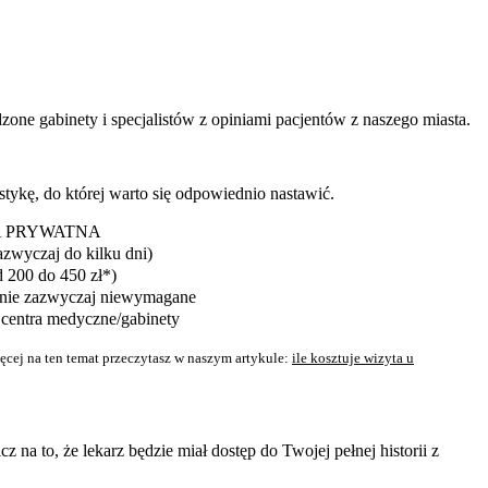
dzone gabinety i specjalistów z opiniami pacjentów z naszego miasta.
ykę, do której warto się odpowiednio nastawić.
A PRYWATNA
azwyczaj do kilku dni)
d 200 do 450 zł*)
nie zazwyczaj niewymagane
 centra medyczne/gabinety
cej na ten temat przeczytasz w naszym artykule:
ile kosztuje wizyta u
 na to, że lekarz będzie miał dostęp do Twojej pełnej historii z