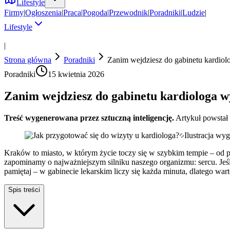
Lifestyle
Firmy
|
Ogłoszenia
|
Praca
|
Pogoda
|
Przewodnik
|
Poradniki
|
Ludzie
|
Lifestyle
|
Strona główna
Poradniki
Zanim wejdziesz do gabinetu kardiolo
Poradniki
15 kwietnia 2026
Zanim wejdziesz do gabinetu kardiologa wy
Treść wygenerowana przez sztuczną inteligencję.
Artykuł powstał
Ilustracja wy
Kraków to miasto, w którym życie toczy się w szybkim tempie – od
zapominamy o najważniejszym silniku naszego organizmu: sercu. Jeśli 
pamiętaj – w gabinecie lekarskim liczy się każda minuta, dlatego war
Spis treści