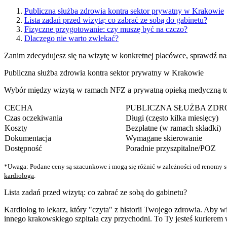
Publiczna służba zdrowia kontra sektor prywatny w Krakowie
Lista zadań przed wizytą: co zabrać ze sobą do gabinetu?
Fizyczne przygotowanie: czy muszę być na czczo?
Dlaczego nie warto zwlekać?
Zanim zdecydujesz się na wizytę w konkretnej placówce, sprawdź na
Publiczna służba zdrowia kontra sektor prywatny w Krakowie
Wybór między wizytą w ramach NFZ a prywatną opieką medyczną to cz
CECHA
PUBLICZNA SŁUŻBA ZDRO
Czas oczekiwania
Długi (często kilka miesięcy)
Koszty
Bezpłatne (w ramach składki)
Dokumentacja
Wymagane skierowanie
Dostępność
Poradnie przyszpitalne/POZ
*Uwaga: Podane ceny są szacunkowe i mogą się różnić w zależności od renomy s
kardiologa
.
Lista zadań przed wizytą: co zabrać ze sobą do gabinetu?
Kardiolog to lekarz, który "czyta" z historii Twojego zdrowia. Aby wi
innego krakowskiego szpitala czy przychodni. To Ty jesteś kuriere