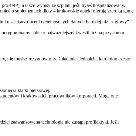
oBNP), a także wypisy ze szpitali, jeśli byłeś hospitalizowany.
nieć o suplementach diety – krakowskie apteki oferują szeroką gamę
tniku – lekarz doceni rzetelność tych danych bardziej niż „z głowy”
, przypominamy sobie o najważniejszej kwestii już na przystanku
jny, nie musisz rezygnować ze śniadania. Jednakże, kardiolog często
onięcia klatki piersiowej.
 studentów i krakowskich pracowników korporacji. Mogą one
iej zaawansowana technologia nie zastąpi profilaktyki. Jeśli