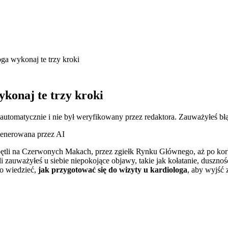
ga wykonaj te trzy kroki
konaj te trzy kroki
 automatycznie i nie był weryfikowany przez redaktora. Zauważyłeś bł
generowana przez AI
 pętli na Czerwonych Makach, przez zgiełk Rynku Głównego, aż po ko
zauważyłeś u siebie niepokojące objawy, takie jak kołatanie, duszności 
to wiedzieć,
jak przygotować się do wizyty u kardiologa
, aby wyjść 