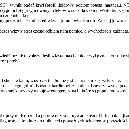
), wyniki badań krwi (profil lipidowy, poziom potasu, magnezu, NT-pr
 Przygotuj listę przyjmowanych leków wraz z dawkami. Warto też wspom
eczne interakcje.
ry przez min. 7 dni przed wizytą (rano i wieczorem). Zapisuj je w nota
odczas wizyty stres często odbiera nam pamięć, a wychodząc z gabinetu
iedź brzmi: to zależy. Jeśli wizyta ma charakter wyłącznie konsultacy
zez przełyk.
ał słuchawkami, więc czyste ubranie jest jak najbardziej wskazane.
ast ciasnego golfu). Badanie kardiologiczne niemal zawsze wymaga odsł
z mocnej kawy czy napojów energetycznych, które są popularne wśród
ik przy ul. Kopernika po nowoczesne prywatne ośrodki. Jednak najbardz
 diagnostyka to klucz do uniknięcia poważnych schorzeń w przyszłości.