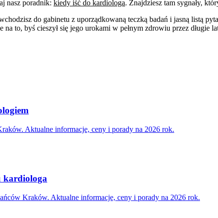
aj nasz poradnik:
kiedy iść do kardiologa
. Znajdziesz tam sygnały, któ
dzisz do gabinetu z uporządkowaną teczką badań i jasną listą pytań, 
 na to, byś cieszył się jego urokami w pełnym zdrowiu przez długie la
ologiem
raków. Aktualne informacje, ceny i porady na 2026 rok.
u kardiologa
kańców Kraków. Aktualne informacje, ceny i porady na 2026 rok.