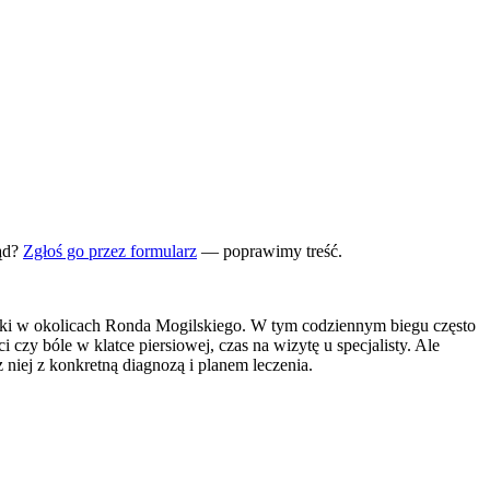
ąd?
Zgłoś go przez formularz
— poprawimy treść.
rki w okolicach Ronda Mogilskiego. W tym codziennym biegu często
czy bóle w klatce piersiowej, czas na wizytę u specjalisty. Ale
z niej z konkretną diagnozą i planem leczenia.