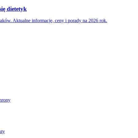
ię dietetyk
aków. Aktualne informacje, ceny i porady na 2026 rok.
chrony
sty