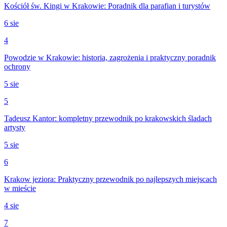
Kościół św. Kingi w Krakowie: Poradnik dla parafian i turystów
6 sie
4
Powodzie w Krakowie: historia, zagrożenia i praktyczny poradnik
ochrony
5 sie
5
Tadeusz Kantor: kompletny przewodnik po krakowskich śladach
artysty
5 sie
6
Krakow jeziora: Praktyczny przewodnik po najlepszych miejscach
w mieście
4 sie
7