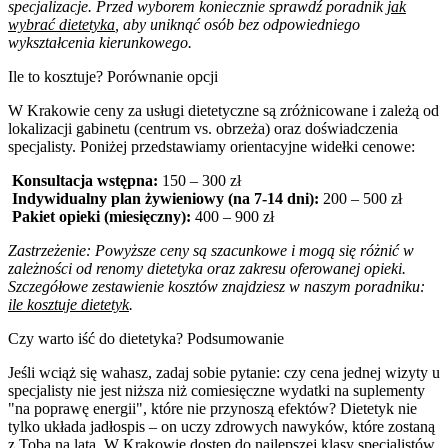
specjalizacje. Przed wyborem koniecznie sprawdź poradnik
jak
wybrać dietetyka
, aby uniknąć osób bez odpowiedniego
wykształcenia kierunkowego.
Ile to kosztuje? Porównanie opcji
W Krakowie ceny za usługi dietetyczne są zróżnicowane i zależą od
lokalizacji gabinetu (centrum vs. obrzeża) oraz doświadczenia
specjalisty. Poniżej przedstawiamy orientacyjne widełki cenowe:
Konsultacja wstępna:
150 – 300 zł
Indywidualny plan żywieniowy (na 7-14 dni):
200 – 500 zł
Pakiet opieki (miesięczny):
400 – 900 zł
Zastrzeżenie: Powyższe ceny są szacunkowe i mogą się różnić w
zależności od renomy dietetyka oraz zakresu oferowanej opieki.
Szczegółowe zestawienie kosztów znajdziesz w naszym poradniku:
ile kosztuje dietetyk
.
Czy warto iść do dietetyka? Podsumowanie
Jeśli wciąż się wahasz, zadaj sobie pytanie: czy cena jednej wizyty u
specjalisty nie jest niższa niż comiesięczne wydatki na suplementy
"na poprawę energii", które nie przynoszą efektów? Dietetyk nie
tylko układa jadłospis – on uczy zdrowych nawyków, które zostaną
z Tobą na lata. W Krakowie dostęp do najlepszej klasy specjalistów