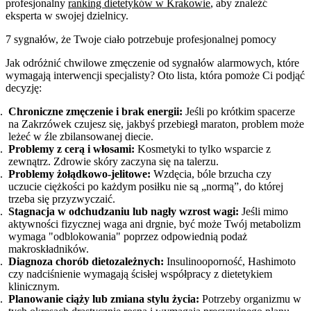
profesjonalny
ranking dietetyków w Krakowie
, aby znaleźć
eksperta w swojej dzielnicy.
7 sygnałów, że Twoje ciało potrzebuje profesjonalnej pomocy
Jak odróżnić chwilowe zmęczenie od sygnałów alarmowych, które
wymagają interwencji specjalisty? Oto lista, która pomoże Ci podjąć
decyzję:
Chroniczne zmęczenie i brak energii:
Jeśli po krótkim spacerze
na Zakrzówek czujesz się, jakbyś przebiegł maraton, problem może
leżeć w źle zbilansowanej diecie.
Problemy z cerą i włosami:
Kosmetyki to tylko wsparcie z
zewnątrz. Zdrowie skóry zaczyna się na talerzu.
Problemy żołądkowo-jelitowe:
Wzdęcia, bóle brzucha czy
uczucie ciężkości po każdym posiłku nie są „normą”, do której
trzeba się przyzwyczaić.
Stagnacja w odchudzaniu lub nagły wzrost wagi:
Jeśli mimo
aktywności fizycznej waga ani drgnie, być może Twój metabolizm
wymaga "odblokowania" poprzez odpowiednią podaż
makroskładników.
Diagnoza chorób dietozależnych:
Insulinooporność, Hashimoto
czy nadciśnienie wymagają ścisłej współpracy z dietetykiem
klinicznym.
Planowanie ciąży lub zmiana stylu życia:
Potrzeby organizmu w