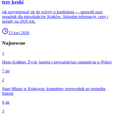
trzy kroki
jak przygotować się do wizyty u kardiologa — sprawdź nasz
poradnik dla mieszkańców Kraków. Aktualne informacje, ceny i
porady na 2026 rok.
15 kwi 2026
Najnowsze
1
Hugo Kołłątaj: Życie, kariera i najważniejsze osiągnięcia w Polsce
7 sie
2
Stare Miasto w Krakowie: kompletny przewodnik po pomniku
historii
6 sie
3