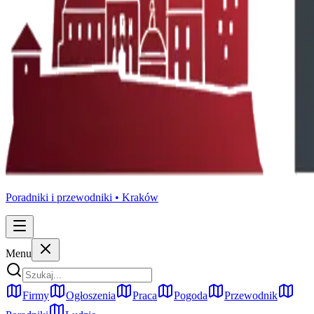
Poradniki i przewodniki •
Kraków
Menu
Firmy
Ogłoszenia
Praca
Pogoda
Przewodnik