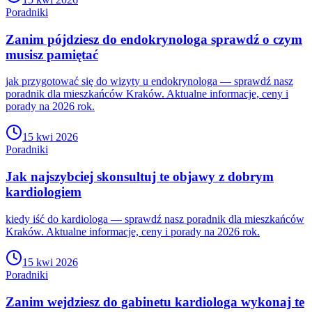
Poradniki
Zanim pójdziesz do endokrynologa sprawdź o czym
musisz pamiętać
jak przygotować się do wizyty u endokrynologa — sprawdź nasz
poradnik dla mieszkańców Kraków. Aktualne informacje, ceny i
porady na 2026 rok.
15 kwi 2026
Poradniki
Jak najszybciej skonsultuj te objawy z dobrym
kardiologiem
kiedy iść do kardiologa — sprawdź nasz poradnik dla mieszkańców
Kraków. Aktualne informacje, ceny i porady na 2026 rok.
15 kwi 2026
Poradniki
Zanim wejdziesz do gabinetu kardiologa wykonaj te