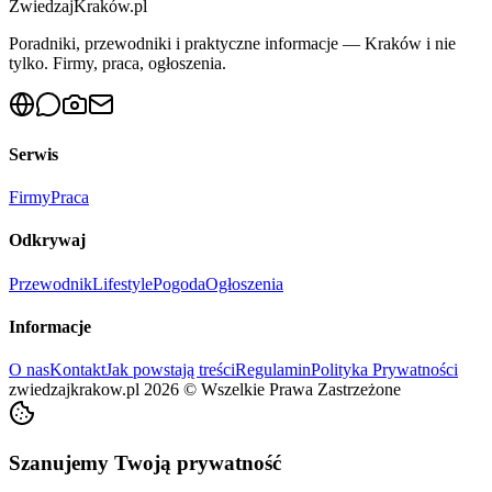
ZwiedzajKraków.pl
Poradniki, przewodniki i praktyczne informacje — Kraków i nie
tylko. Firmy, praca, ogłoszenia.
Serwis
Firmy
Praca
Odkrywaj
Przewodnik
Lifestyle
Pogoda
Ogłoszenia
Informacje
O nas
Kontakt
Jak powstają treści
Regulamin
Polityka Prywatności
zwiedzajkrakow.pl
2026
©
Wszelkie Prawa Zastrzeżone
Szanujemy Twoją prywatność