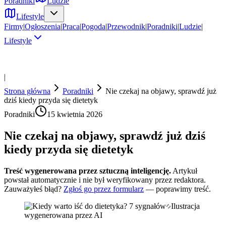
Poradniki
Ludzie
Lifestyle
Firmy
|
Ogłoszenia
|
Praca
|
Pogoda
|
Przewodnik
|
Poradniki
|
Ludzie
|
Lifestyle
|
Strona główna
Poradniki
Nie czekaj na objawy, sprawdź już
dziś kiedy przyda się dietetyk
Poradniki
15 kwietnia 2026
Nie czekaj na objawy, sprawdź już dziś
kiedy przyda się dietetyk
Treść wygenerowana przez sztuczną inteligencję.
Artykuł
powstał automatycznie i nie był weryfikowany przez redaktora.
Zauważyłeś błąd?
Zgłoś go przez formularz
— poprawimy treść.
Ilustracja
wygenerowana przez AI