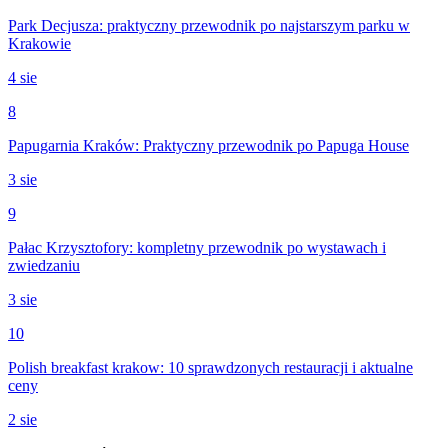
Park Decjusza: praktyczny przewodnik po najstarszym parku w
Krakowie
4 sie
8
Papugarnia Kraków: Praktyczny przewodnik po Papuga House
3 sie
9
Pałac Krzysztofory: kompletny przewodnik po wystawach i
zwiedzaniu
3 sie
10
Polish breakfast krakow: 10 sprawdzonych restauracji i aktualne
ceny
2 sie