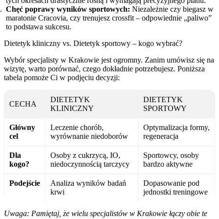
tych okresach drastycznie rosną i wymagają precyzyjnego planu.
Chęć poprawy wyników sportowych:
Niezależnie czy biegasz w
maratonie Cracovia, czy trenujesz crossfit – odpowiednie „paliwo”
to podstawa sukcesu.
Dietetyk kliniczny vs. Dietetyk sportowy – kogo wybrać?
Wybór specjalisty w Krakowie jest ogromny. Zanim umówisz się na
wizytę, warto porównać, czego dokładnie potrzebujesz. Poniższa
tabela pomoże Ci w podjęciu decyzji:
DIETETYK
DIETETYK
CECHA
KLINICZNY
SPORTOWY
Główny
Leczenie chorób,
Optymalizacja formy,
cel
wyrównanie niedoborów
regeneracja
Dla
Osoby z cukrzycą, IO,
Sportowcy, osoby
kogo?
niedoczynnością tarczycy
bardzo aktywne
Podejście
Analiza wyników badań
Dopasowanie pod
krwi
jednostki treningowe
Uwaga: Pamiętaj, że wielu specjalistów w Krakowie łączy obie te