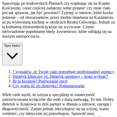
Spacerując po krakowskich Plantach czy wspinając się na Kopiec
Kościuszki, coraz częściej zadajemy sobie pytanie: czy moje ciało
jest tak sprawne, jak być powinno? Żyjemy w mieście, które kocha
jedzenie – od obwarzanków, przez modne śniadania na Kazimierzu,
aż po wykwintną kuchnię w okolicach Rynku Głównego. Jednak za
tą kulinarną różnorodnością kryje się wyzwanie. Często
nieświadomie popełniamy błędy żywieniowe, które odbijają się na
naszym samopoczuciu.
Spis treści
7 sygnałów, że Twoje ciało potrzebuje profesjonalnej pomocy
Dietetyk kliniczny vs. Dietetyk sportowy – kogo wybrać?
Ile to kosztuje? Porównanie opcji
Czy warto iść do dietetyka? Podsumowanie
Wiele osób myśli, że wizyta u specjalisty to ostateczność
zarezerwowana wyłącznie dla osób z dużą nadwagą. To mit. Dobry
dietetyk w Krakowie to dziś partner w dbaniu o zdrowie, energię i
długowieczność. Zanim jednak zdecydujesz się na wizytę, warto
wiedzieć, czy faktycznie jej potrzebujesz. Sprawdź nasz