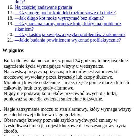
dnia?
Najczęściej zadawane pytania
—
Czy mogę podać kotu leki rozkurczowe dla ludzi?
—
Jak długo kot może wytrzymać bez sikania?
—
Czy zmiana karmy pomoże kotu, który ma problem z
sikaniem?
—
Czy kastracja zwiększa ryzyko problemów z sikaniem?
—
Jakie badania powinienem wykonać profilaktycznie?
W pigułce:
Brak oddawania moczu przez ponad 24 godziny to bezpośrednie
zagrożenie życia wymagające wizyty u weterynarza.
Najczęstszą przyczyną fizyczną u kocurów jest zator cewki
moczowej wywołany przez kryształy lub czopy śluzowe.
Monitoruj kuwetę codziennie – małe, częste porcje moczu lub ich
całkowity brak to sygnały alarmowe.
Nigdy nie podawaj kotu leków przeciwbólowych dla ludzi,
ponieważ są one dla zwierząt śmiertelnie toksyczne.
Nagłe zatrzymanie moczu to stan alarmowy, który wymaga wizyty
w całodobowej klinice w ciągu godziny.
Obserwacja kuwety pozwala szybko wychwycić zmiany w
częstotliwości mikcji, co jest kluczowe dla wczesnego wykrycia
chorób.