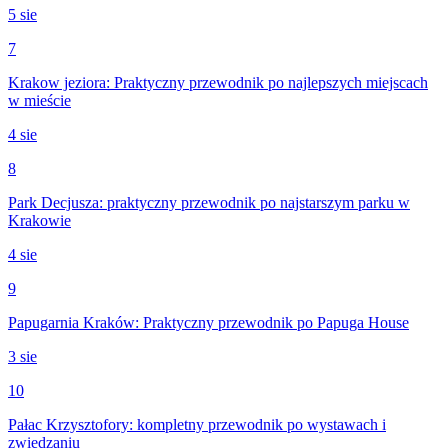
5 sie
7
Krakow jeziora: Praktyczny przewodnik po najlepszych miejscach
w mieście
4 sie
8
Park Decjusza: praktyczny przewodnik po najstarszym parku w
Krakowie
4 sie
9
Papugarnia Kraków: Praktyczny przewodnik po Papuga House
3 sie
10
Pałac Krzysztofory: kompletny przewodnik po wystawach i
zwiedzaniu