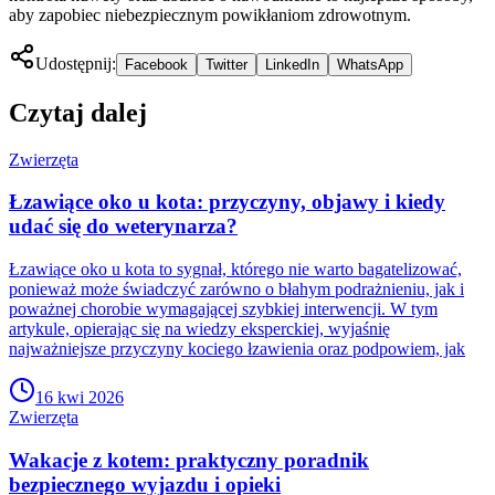
aby zapobiec niebezpiecznym powikłaniom zdrowotnym.
Udostępnij:
Facebook
Twitter
LinkedIn
WhatsApp
Czytaj dalej
Zwierzęta
Łzawiące oko u kota: przyczyny, objawy i kiedy
udać się do weterynarza?
Łzawiące oko u kota to sygnał, którego nie warto bagatelizować,
ponieważ może świadczyć zarówno o błahym podrażnieniu, jak i
poważnej chorobie wymagającej szybkiej interwencji. W tym
artykule, opierając się na wiedzy eksperckiej, wyjaśnię
najważniejsze przyczyny kociego łzawienia oraz podpowiem, jak
16 kwi 2026
Zwierzęta
Wakacje z kotem: praktyczny poradnik
bezpiecznego wyjazdu i opieki