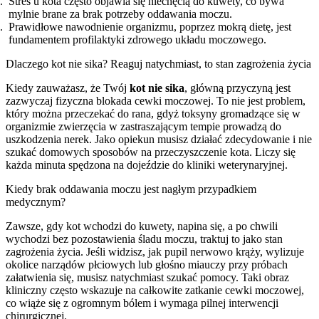
Stres u kota często objawia się niechęcią do kuwety, co bywa
mylnie brane za brak potrzeby oddawania moczu.
Prawidłowe nawodnienie organizmu, poprzez mokrą dietę, jest
fundamentem profilaktyki zdrowego układu moczowego.
Dlaczego kot nie sika? Reaguj natychmiast, to stan zagrożenia życia
Kiedy zauważasz, że Twój
kot nie sika
, główną przyczyną jest
zazwyczaj fizyczna blokada cewki moczowej. To nie jest problem,
który można przeczekać do rana, gdyż toksyny gromadzące się w
organizmie zwierzęcia w zastraszającym tempie prowadzą do
uszkodzenia nerek. Jako opiekun musisz działać zdecydowanie i nie
szukać domowych sposobów na przeczyszczenie kota. Liczy się
każda minuta spędzona na dojeździe do kliniki weterynaryjnej.
Kiedy brak oddawania moczu jest nagłym przypadkiem
medycznym?
Zawsze, gdy kot wchodzi do kuwety, napina się, a po chwili
wychodzi bez pozostawienia śladu moczu, traktuj to jako stan
zagrożenia życia. Jeśli widzisz, jak pupil nerwowo krąży, wylizuje
okolice narządów płciowych lub głośno miauczy przy próbach
załatwienia się, musisz natychmiast szukać pomocy. Taki obraz
kliniczny często wskazuje na całkowite zatkanie cewki moczowej,
co wiąże się z ogromnym bólem i wymaga pilnej interwencji
chirurgicznej.