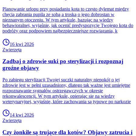
Planowanie urlopu przy posiadaniu kota to często dylemat między
chęcią zabrania pupila ze sobą a troską o jego dobrostan w
nieznanym otoczeniu. W tym artykule, bazując na wiedzy
behawioralnej, wyjaśnię, jak ocenić predyspozycje Twojego kota do
podróży oraz podpowiem najbezpieczniejsze rozwiązania, k
16 kwi 2026
Zwierzęta
Zadbaj o zdrowie suki po sterylizacji i rozpoznaj
groźne objawy
Po zabiegu sterylizacji Twojej suczki naturalny niepokój o jej
zdrowie jest w pełni uzasadniony, dlatego tak ważne jest umiejętne
rozpoznawanie sygnałów ostrzegawczych w okresie
rekonwalescencji. W tym artykule, opierając się na wiedzy
weterynaryjnej, wyjaśnię, które zachowania są typowe po narkozie
14 kwi 2026
Zwierzęta
Czy żonkile są trujące dla kotów? Objawy zatrucia i