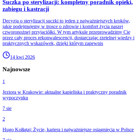
Suczka po sterylizacji: kompletny poradnik opieki,
zabiegu i kastracji
Decyzja o sterylizacji suczki to jeden z najważniejszych kroków,
jakie podejmujemy w trosce o zdrowie i komfort życia naszej
czworonożnej przyjaciółki. W tym artykule przeprowadzimy Cię
przez cały proces rekonwalescencji, dostarczając rzetelnej wiedzy i
praktycznych wskazówek, dzięki którym zapewnis
14 kwi 2026
Najnowsze
1
Jeziora w Krakowie: aktualne kąpieliska i praktyczny poradnik
wypoczynku
7 sie
2
Hugo Kołłątaj: Życie, kariera i najważniejsze osiągnięcia w Polsce