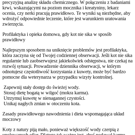
precyzyjną analizę składu chemicznego. W połączeniu z badaniami
krwi, wskazującymi na poziom mocznika i kreatyniny, lekarz
ocenia, czy nerki pracują prawidłowo. Te wyniki są niezbędne, aby
wdrożyć odpowiednie leczenie, które jest warunkiem uratowania
zwierzęcia.
Profilaktyka i opieka domowa, gdy kot nie sika w sposób
prawidłowy
Najlepszym sposobem na uniknięcie problemów jest profilaktyka,
która zaczyna się od Twojej codziennej obserwacji. Jeśli kot nie sika
regularnie lub zaobserwujesz jakiekolwiek odstępstwa, nie czekaj na
rozwój sytuacji. Prowadzenie dziennika obserwacji, w którym
odnotujesz częstotliwość korzystania z kuwety, może być bardzo
pomocne dla weterynarza w przypadku wizyty kontrolnej.
Zapewnij stały dostęp do świeżej wody.
Stosuj dietę bogatą w wilgoć (mokra karma).
Utrzymuj kuwetę w nienagannej czystości.
Unikaj nagłych zmian w otoczeniu kota.
Zasady prawidłowego nawodnienia i dieta wspomagająca układ
moczowy
Koty z natury piją mało, ponieważ większość wody czerpią z
upolowanych ofiar. Dlatego tak ważne jest, abyś podawał karmę