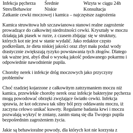
Infekcja pęcherza
Średnie
Wizyta w ciągu 24h
Stres/Behawior
Niskie
Konsultacja
Zatkanie cewki moczowej i kamica – najczęstsze zagrożenia
Kamica struwitowa lub szczawianowa stanowi realne zagrożenie
prowadzące do całkowitej niedrożności cewki. Kryształy w moczu
działają jak piasek w rurze, z czasem zbijając się w struktury,
których kot nie jest w stanie wydalić. Jako redaktor często
podkreślam, że dieta niskiej jakości oraz zbyt mała podaż wody
drastycznie zwiększają ryzyko powstawania tych złogów. Dlatego
tak ważne jest, abyś dbał o wysoką jakość podawanego pokarmu i
odpowiednie nawodnienie pupila.
Choroby nerek i infekcje dróg moczowych jako przyczyny
problemów
Choć rzadziej kojarzone z całkowitym zatrzymaniem moczu niż
kamica, przewlekłe choroby nerek oraz infekcje bakteryjne pęcherza
mogą powodować obrzęki zwężające światło cewki. Infekcja
sprawia, że kot odczuwa tak silny ból przy oddawaniu moczu, iż
zaczyna celowo unikać kuwety. Regularne badania krwi i moczu
pozwalają wykryć te zmiany, zanim staną się dla Twojego pupila
bezpośrednim zagrożeniem życia.
Jakie są behawioralne powody, dla których kot nie korzysta z