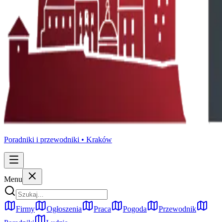
Poradniki i przewodniki •
Kraków
Menu
Firmy
Ogłoszenia
Praca
Pogoda
Przewodnik