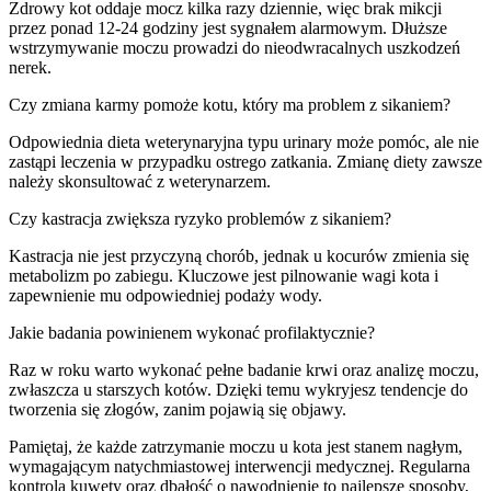
Zdrowy kot oddaje mocz kilka razy dziennie, więc brak mikcji
przez ponad 12-24 godziny jest sygnałem alarmowym. Dłuższe
wstrzymywanie moczu prowadzi do nieodwracalnych uszkodzeń
nerek.
Czy zmiana karmy pomoże kotu, który ma problem z sikaniem?
Odpowiednia dieta weterynaryjna typu urinary może pomóc, ale nie
zastąpi leczenia w przypadku ostrego zatkania. Zmianę diety zawsze
należy skonsultować z weterynarzem.
Czy kastracja zwiększa ryzyko problemów z sikaniem?
Kastracja nie jest przyczyną chorób, jednak u kocurów zmienia się
metabolizm po zabiegu. Kluczowe jest pilnowanie wagi kota i
zapewnienie mu odpowiedniej podaży wody.
Jakie badania powinienem wykonać profilaktycznie?
Raz w roku warto wykonać pełne badanie krwi oraz analizę moczu,
zwłaszcza u starszych kotów. Dzięki temu wykryjesz tendencje do
tworzenia się złogów, zanim pojawią się objawy.
Pamiętaj, że każde zatrzymanie moczu u kota jest stanem nagłym,
wymagającym natychmiastowej interwencji medycznej. Regularna
kontrola kuwety oraz dbałość o nawodnienie to najlepsze sposoby,