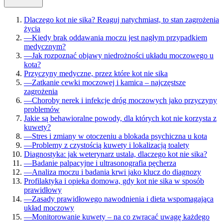
Dlaczego kot nie sika? Reaguj natychmiast, to stan zagrożenia
życia
—
Kiedy brak oddawania moczu jest nagłym przypadkiem
medycznym?
—
Jak rozpoznać objawy niedrożności układu moczowego u
kota?
Przyczyny medyczne, przez które kot nie sika
—
Zatkanie cewki moczowej i kamica – najczęstsze
zagrożenia
—
Choroby nerek i infekcje dróg moczowych jako przyczyny
problemów
Jakie są behawioralne powody, dla których kot nie korzysta z
kuwety?
—
Stres i zmiany w otoczeniu a blokada psychiczna u kota
—
Problemy z czystością kuwety i lokalizacją toalety
Diagnostyka: jak weterynarz ustala, dlaczego kot nie sika?
—
Badanie palpacyjne i ultrasonografia pęcherza
—
Analiza moczu i badania krwi jako klucz do diagnozy
Profilaktyka i opieka domowa, gdy kot nie sika w sposób
prawidłowy
—
Zasady prawidłowego nawodnienia i dieta wspomagająca
układ moczowy
—
Monitorowanie kuwety – na co zwracać uwagę każdego