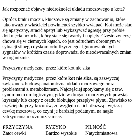
Jak rozpoznać objawy niedrożności układu moczowego u kota?
Oprócz braku moczu, kluczowe są zmiany w zachowaniu, które
jako uważny właściciel powinieneś szybko wyłapać. Kot może stać
się apatyczny, stracić apetyt lub wykazywać agresję przy próbie
dotknięcia brzucha, który staje się twardy i napięty. Często zwierzę
chowa się w ciemnych kątach, co jest odruchem obronnym w
sytuacji silnego dyskomfortu fizycznego. Ignorowanie tych
sygnałów w krótkim czasie doprowadzi do nieodwracalnych zmian
w organizmie.
Przyczyny medyczne, przez które kot nie sika
Przyczyny medyczne, przez które
kot nie sika
, są zazwyczaj
związane z budową anatomiczną układu moczowego oraz
problemami z metabolizmem. Najczęściej spotykamy się z tzw.
syndromem urologicznym, gdzie w drogach moczowych powstają
kryształy lub czopy z osadu blokujące przepływ płynu. Zjawisko to
częściej dotyczy kocurów, ze względu na ich dłuższą i węższą
cewkę moczową, co czyni je bardziej podatnymi na nagłe
zatrzymania moczu niż samice.
PRZYCZYNA
RYZYKO
PILNOŚĆ
Zator cewki
Bardzo wysokie
Natychmiastowa