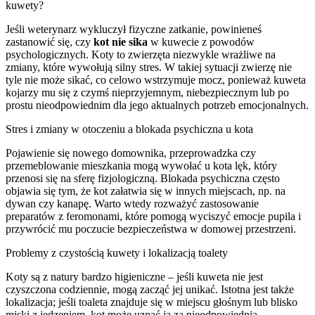
kuwety?
Jeśli weterynarz wykluczył fizyczne zatkanie, powinieneś
zastanowić się, czy
kot nie sika
w kuwecie z powodów
psychologicznych. Koty to zwierzęta niezwykle wrażliwe na
zmiany, które wywołują silny stres. W takiej sytuacji zwierzę nie
tyle nie może sikać, co celowo wstrzymuje mocz, ponieważ kuweta
kojarzy mu się z czymś nieprzyjemnym, niebezpiecznym lub po
prostu nieodpowiednim dla jego aktualnych potrzeb emocjonalnych.
Stres i zmiany w otoczeniu a blokada psychiczna u kota
Pojawienie się nowego domownika, przeprowadzka czy
przemeblowanie mieszkania mogą wywołać u kota lęk, który
przenosi się na sferę fizjologiczną. Blokada psychiczna często
objawia się tym, że kot załatwia się w innych miejscach, np. na
dywan czy kanapę. Warto wtedy rozważyć zastosowanie
preparatów z feromonami, które pomogą wyciszyć emocje pupila i
przywrócić mu poczucie bezpieczeństwa w domowej przestrzeni.
Problemy z czystością kuwety i lokalizacją toalety
Koty są z natury bardzo higieniczne – jeśli kuweta nie jest
czyszczona codziennie, mogą zacząć jej unikać. Istotna jest także
lokalizacja; jeśli toaleta znajduje się w miejscu głośnym lub blisko
miski z jedzeniem, kot może uznać ją za nieodpowiednią.