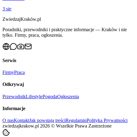
3 sie
ZwiedzajKraków.pl
Poradniki, przewodniki i praktyczne informacje — Kraków i nie
tylko. Firmy, praca, ogłoszenia.
Serwis
Firmy
Praca
Odkrywaj
Przewodnik
Lifestyle
Pogoda
Ogłoszenia
Informacje
O nas
Kontakt
Jak powstają treści
Regulamin
Polityka Prywatności
zwiedzajkrakow.pl
2026
©
Wszelkie Prawa Zastrzeżone