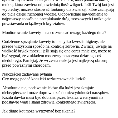
mokrą, która zawiera odpowiednią ilość wilgoci. Jeśli Twój kot jest
wybredny, możesz stosować fontanny dla zwierząt, które zachęcają
do picia dzięki ruchomej wodzie. Odpowiednie nawodnienie to
najprostszy sposób na przepłukanie dróg moczowych i uniknięcie
powstawania uciążliwych kryształów.
Monitorowanie kuwety – na co zwracać uwagę każdego dnia?
Codzienne sprzątanie kuwety to nie tylko kwestia higieny, ale
przede wszystkim sposób na kontrolę zdrowia. Zwracaj uwagę na
wielkość bryłek moczu; jeśli stają się one coraz mniejsze, może to
być sygnał, że z układem moczowym zaczyna dziać się coś
niedobrego. Pamiętaj, że wczesna reakcja jest najlepszą obroną
przed poważnymi chorobami.
Najczęściej zadawane pytania
Czy mogę podać kotu leki rozkurczowe dla ludzi?
Absolutnie nie, podawanie leków dla ludzi jest skrajnie
niebezpieczne i może doprowadzić do niewydolności narządów.
Każda dawka musi być dobrana przez lekarza weterynarii na
podstawie wagi i stanu zdrowia konkretnego zwierzęcia.
Jak długo kot może wytrzymać bez sikania?