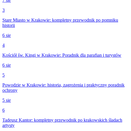
7 sie
3
Stare Miasto w Krakowie: kompletny przewodnik po pomniku
historii
6 sie
4
Kościół św. Kingi w Krakowie: Poradnik dla parafian i turystów
6 sie
5
Powodzie w Krakowie: historia, zagrożenia i praktyczny poradnik
ochrony
5 sie
6
Tadeusz Kantor: kompletny przewodnik po krakowskich śladach
artysty