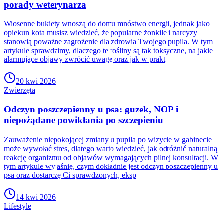
porady weterynarza
Wiosenne bukiety wnoszą do domu mnóstwo energii, jednak jako
opiekun kota musisz wiedzieć, że popularne żonkile i narcyzy
stanowią poważne zagrożenie dla zdrowia Twojego pupila. W tym
artykule sprawdzimy, dlaczego te rośliny są tak toksyczne, na jakie
alarmujące objawy zwrócić uwagę oraz jak w prakt
20 kwi 2026
Zwierzęta
Odczyn poszczepienny u psa: guzek, NOP i
niepożądane powikłania po szczepieniu
Zauważenie niepokojącej zmiany u pupila po wizycie w gabinecie
może wywołać stres, dlatego warto wiedzieć, jak odróżnić naturalną
reakcję organizmu od objawów wymagających pilnej konsultacji. W
tym artykule wyjaśnię, czym dokładnie jest odczyn poszczepienny u
psa oraz dostarczę Ci sprawdzonych, eksp
14 kwi 2026
Lifestyle