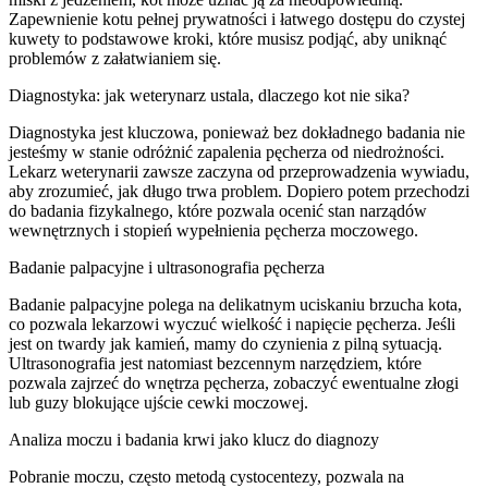
Zapewnienie kotu pełnej prywatności i łatwego dostępu do czystej
kuwety to podstawowe kroki, które musisz podjąć, aby uniknąć
problemów z załatwianiem się.
Diagnostyka: jak weterynarz ustala, dlaczego kot nie sika?
Diagnostyka jest kluczowa, ponieważ bez dokładnego badania nie
jesteśmy w stanie odróżnić zapalenia pęcherza od niedrożności.
Lekarz weterynarii zawsze zaczyna od przeprowadzenia wywiadu,
aby zrozumieć, jak długo trwa problem. Dopiero potem przechodzi
do badania fizykalnego, które pozwala ocenić stan narządów
wewnętrznych i stopień wypełnienia pęcherza moczowego.
Badanie palpacyjne i ultrasonografia pęcherza
Badanie palpacyjne polega na delikatnym uciskaniu brzucha kota,
co pozwala lekarzowi wyczuć wielkość i napięcie pęcherza. Jeśli
jest on twardy jak kamień, mamy do czynienia z pilną sytuacją.
Ultrasonografia jest natomiast bezcennym narzędziem, które
pozwala zajrzeć do wnętrza pęcherza, zobaczyć ewentualne złogi
lub guzy blokujące ujście cewki moczowej.
Analiza moczu i badania krwi jako klucz do diagnozy
Pobranie moczu, często metodą cystocentezy, pozwala na