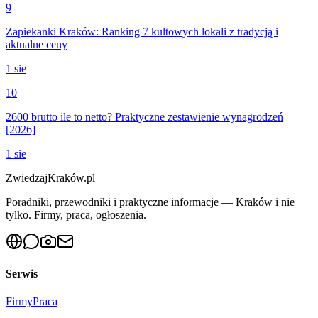
9
Zapiekanki Kraków: Ranking 7 kultowych lokali z tradycją i
aktualne ceny
1 sie
10
2600 brutto ile to netto? Praktyczne zestawienie wynagrodzeń
[2026]
1 sie
ZwiedzajKraków.pl
Poradniki, przewodniki i praktyczne informacje — Kraków i nie
tylko. Firmy, praca, ogłoszenia.
Serwis
Firmy
Praca