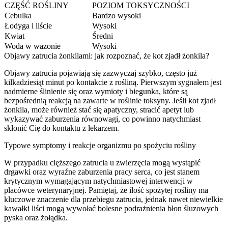
CZĘŚĆ ROŚLINY
POZIOM TOKSYCZNOŚCI
Cebulka
Bardzo wysoki
Łodyga i liście
Wysoki
Kwiat
Średni
Woda w wazonie
Wysoki
Objawy zatrucia żonkilami: jak rozpoznać, że kot zjadł żonkila?
Objawy zatrucia pojawiają się zazwyczaj szybko, często już
kilkadziesiąt minut po kontakcie z rośliną. Pierwszym sygnałem jest
nadmierne ślinienie się oraz wymioty i biegunka, które są
bezpośrednią reakcją na zawarte w roślinie toksyny. Jeśli kot zjadł
żonkila, może również stać się apatyczny, stracić apetyt lub
wykazywać zaburzenia równowagi, co powinno natychmiast
skłonić Cię do kontaktu z lekarzem.
Typowe symptomy i reakcje organizmu po spożyciu rośliny
W przypadku cięższego zatrucia u zwierzęcia mogą wystąpić
drgawki oraz wyraźne zaburzenia pracy serca, co jest stanem
krytycznym wymagającym natychmiastowej interwencji w
placówce weterynaryjnej. Pamiętaj, że ilość spożytej rośliny ma
kluczowe znaczenie dla przebiegu zatrucia, jednak nawet niewielkie
kawałki liści mogą wywołać bolesne podrażnienia błon śluzowych
pyska oraz żołądka.