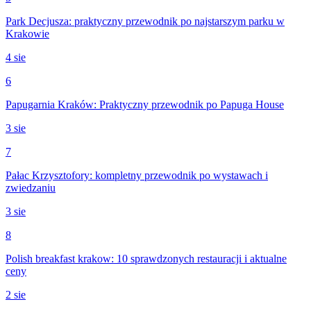
Park Decjusza: praktyczny przewodnik po najstarszym parku w
Krakowie
4 sie
6
Papugarnia Kraków: Praktyczny przewodnik po Papuga House
3 sie
7
Pałac Krzysztofory: kompletny przewodnik po wystawach i
zwiedzaniu
3 sie
8
Polish breakfast krakow: 10 sprawdzonych restauracji i aktualne
ceny
2 sie