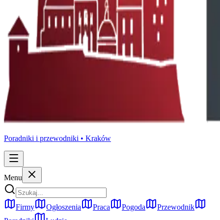
Poradniki i przewodniki •
Kraków
Menu
Firmy
Ogłoszenia
Praca
Pogoda
Przewodnik