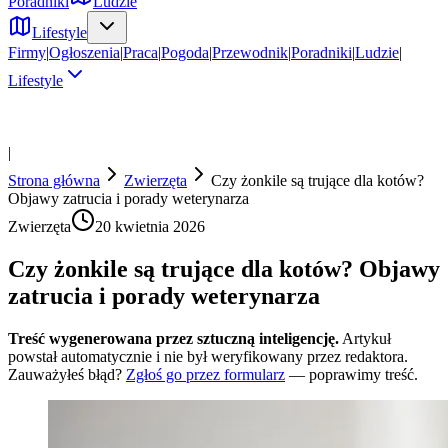
Poradniki
Ludzie
Lifestyle
Firmy
|
Ogłoszenia
|
Praca
|
Pogoda
|
Przewodnik
|
Poradniki
|
Ludzie
|
Lifestyle
|
Strona główna
Zwierzęta
Czy żonkile są trujące dla kotów?
Objawy zatrucia i porady weterynarza
Zwierzęta
20 kwietnia 2026
Czy żonkile są trujące dla kotów? Objawy
zatrucia i porady weterynarza
Treść wygenerowana przez sztuczną inteligencję.
Artykuł
powstał automatycznie i nie był weryfikowany przez redaktora.
Zauważyłeś błąd?
Zgłoś go przez formularz
— poprawimy treść.