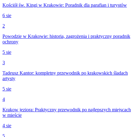
Kościół św. Kingi w Krakowie: Poradnik dla parafian i turystów
6 sie
2
Powodzie w Krakowie: historia, zagrożenia i praktyczny poradnik
ochrony
5 sie
3
Tadeusz Kantor: kompletny przewodnik po krakowskich śladach
artysty
5 sie
4
Krakow jeziora: Praktyczny przewodnik po najlepszych miejscach
w mieście
4 sie
5