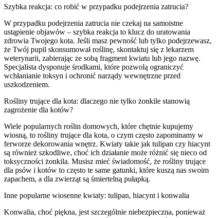
Szybka reakcja: co robić w przypadku podejrzenia zatrucia?
W przypadku podejrzenia zatrucia nie czekaj na samoistne
ustąpienie objawów – szybka reakcja to klucz do uratowania
zdrowia Twojego kota. Jeśli masz pewność lub tylko podejrzewasz,
że Twój pupil skonsumował roślinę, skontaktuj się z lekarzem
weterynarii, zabierając ze sobą fragment kwiatu lub jego nazwę.
Specjalista dysponuje środkami, które pozwolą ograniczyć
wchłanianie toksyn i ochronić narządy wewnętrzne przed
uszkodzeniem.
Rośliny trujące dla kota: dlaczego nie tylko żonkile stanowią
zagrożenie dla kotów?
Wiele popularnych roślin domowych, które chętnie kupujemy
wiosną, to rośliny trujące dla kota, o czym często zapominamy w
ferworze dekorowania wnętrz. Kwiaty takie jak tulipan czy hiacynt
są również szkodliwe, choć ich działanie może różnić się nieco od
toksyczności żonkila. Musisz mieć świadomość, że rośliny trujące
dla psów i kotów to często te same gatunki, które kuszą nas swoim
zapachem, a dla zwierząt są śmiertelną pułapką.
Inne popularne wiosenne kwiaty: tulipan, hiacynt i konwalia
Konwalia, choć piękna, jest szczególnie niebezpieczna, ponieważ