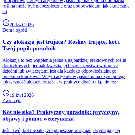
priorytetową. W tym artykule wyjaśniam, dlaczego ta popularna
roślina może być niebezpieczna oraz podpowiadam, jak skutecznie
ch
20 kwi 2026
Dom i ogród
Czy alokazja jest trująca? Rośliny trujące, kot i
Twój pupil: poradnik
Alokazja to bez wątpienia jedna z najbardziej efektownych roślin
doniczkowych, jednak kwestia jej bezpieczeństwa w domu z
dziećmi lub zwierzętami jest dla każdego odpowiedzialnego
opiekuna kluczowa. W tym artykule wyjaśniam, na czym polega
toksyczność alokazji oraz jak w praktyce dbać o nią, nie rez
19 kwi 2026
Zwierzęta
Kot nie sika? Praktyczny poradnik: przyczyny,
objawy i pomoc weterynarza
Jeśli Twój kot nie sika, znajdujesz się w sytuacji wymagającej