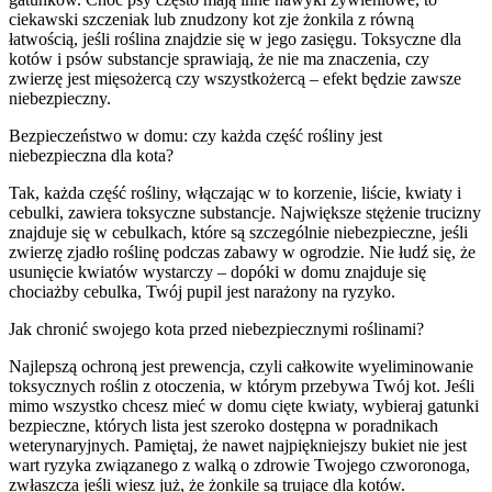
ciekawski szczeniak lub znudzony kot zje żonkila z równą
łatwością, jeśli roślina znajdzie się w jego zasięgu. Toksyczne dla
kotów i psów substancje sprawiają, że nie ma znaczenia, czy
zwierzę jest mięsożercą czy wszystkożercą – efekt będzie zawsze
niebezpieczny.
Bezpieczeństwo w domu: czy każda część rośliny jest
niebezpieczna dla kota?
Tak, każda część rośliny, włączając w to korzenie, liście, kwiaty i
cebulki, zawiera toksyczne substancje. Największe stężenie trucizny
znajduje się w cebulkach, które są szczególnie niebezpieczne, jeśli
zwierzę zjadło roślinę podczas zabawy w ogrodzie. Nie łudź się, że
usunięcie kwiatów wystarczy – dopóki w domu znajduje się
chociażby cebulka, Twój pupil jest narażony na ryzyko.
Jak chronić swojego kota przed niebezpiecznymi roślinami?
Najlepszą ochroną jest prewencja, czyli całkowite wyeliminowanie
toksycznych roślin z otoczenia, w którym przebywa Twój kot. Jeśli
mimo wszystko chcesz mieć w domu cięte kwiaty, wybieraj gatunki
bezpieczne, których lista jest szeroko dostępna w poradnikach
weterynaryjnych. Pamiętaj, że nawet najpiękniejszy bukiet nie jest
wart ryzyka związanego z walką o zdrowie Twojego czworonoga,
zwłaszcza jeśli wiesz już, że żonkile są trujące dla kotów.