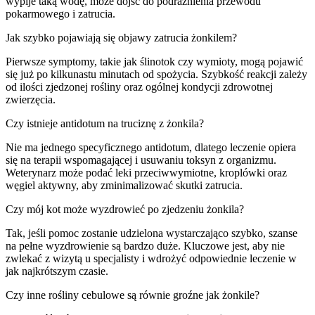
wypije taką wodę, może dojść do podrażnienia przewodu
pokarmowego i zatrucia.
Jak szybko pojawiają się objawy zatrucia żonkilem?
Pierwsze symptomy, takie jak ślinotok czy wymioty, mogą pojawić
się już po kilkunastu minutach od spożycia. Szybkość reakcji zależy
od ilości zjedzonej rośliny oraz ogólnej kondycji zdrowotnej
zwierzęcia.
Czy istnieje antidotum na truciznę z żonkila?
Nie ma jednego specyficznego antidotum, dlatego leczenie opiera
się na terapii wspomagającej i usuwaniu toksyn z organizmu.
Weterynarz może podać leki przeciwwymiotne, kroplówki oraz
węgiel aktywny, aby zminimalizować skutki zatrucia.
Czy mój kot może wyzdrowieć po zjedzeniu żonkila?
Tak, jeśli pomoc zostanie udzielona wystarczająco szybko, szanse
na pełne wyzdrowienie są bardzo duże. Kluczowe jest, aby nie
zwlekać z wizytą u specjalisty i wdrożyć odpowiednie leczenie w
jak najkrótszym czasie.
Czy inne rośliny cebulowe są równie groźne jak żonkile?