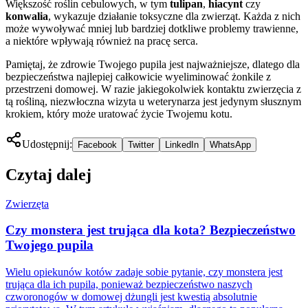
Większość roślin cebulowych, w tym
tulipan
,
hiacynt
czy
konwalia
, wykazuje działanie toksyczne dla zwierząt. Każda z nich
może wywoływać mniej lub bardziej dotkliwe problemy trawienne,
a niektóre wpływają również na pracę serca.
Pamiętaj, że zdrowie Twojego pupila jest najważniejsze, dlatego dla
bezpieczeństwa najlepiej całkowicie wyeliminować żonkile z
przestrzeni domowej. W razie jakiegokolwiek kontaktu zwierzęcia z
tą rośliną, niezwłoczna wizyta u weterynarza jest jedynym słusznym
krokiem, który może uratować życie Twojemu kotu.
Udostępnij:
Facebook
Twitter
LinkedIn
WhatsApp
Czytaj dalej
Zwierzęta
Czy monstera jest trująca dla kota? Bezpieczeństwo
Twojego pupila
Wielu opiekunów kotów zadaje sobie pytanie, czy monstera jest
trująca dla ich pupila, ponieważ bezpieczeństwo naszych
czworonogów w domowej dżungli jest kwestią absolutnie