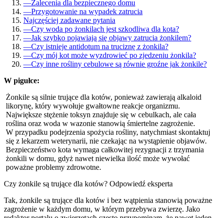
—
Zalecenia dla bezpiecznego domu
—
Przygotowanie na wypadek zatrucia
Najczęściej zadawane pytania
—
Czy woda po żonkilach jest szkodliwa dla kota?
—
Jak szybko pojawiają się objawy zatrucia żonkilem?
—
Czy istnieje antidotum na truciznę z żonkila?
—
Czy mój kot może wyzdrowieć po zjedzeniu żonkila?
—
Czy inne rośliny cebulowe są równie groźne jak żonkile?
W pigułce:
Żonkile są silnie trujące dla kotów, ponieważ zawierają alkaloid
likorynę, który wywołuje gwałtowne reakcje organizmu.
Największe stężenie toksyn znajduje się w cebulkach, ale cała
roślina oraz woda w wazonie stanowią śmiertelne zagrożenie.
W przypadku podejrzenia spożycia rośliny, natychmiast skontaktuj
się z lekarzem weterynarii, nie czekając na wystąpienie objawów.
Bezpieczeństwo kota wymaga całkowitej rezygnacji z trzymania
żonkili w domu, gdyż nawet niewielka ilość może wywołać
poważne problemy zdrowotne.
Czy żonkile są trujące dla kotów? Odpowiedź eksperta
Tak, żonkile są trujące dla kotów i bez wątpienia stanowią poważne
zagrożenie w każdym domu, w którym przebywa zwierzę. Jako
redaktor portalu o zwierzętach często przypominam, że nawet jeden