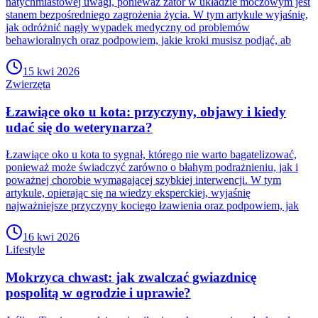
natychmiastowej uwagi, ponieważ zator w układzie moczowym jest
stanem bezpośredniego zagrożenia życia. W tym artykule wyjaśnię,
jak odróżnić nagły wypadek medyczny od problemów
behawioralnych oraz podpowiem, jakie kroki musisz podjąć, ab
15 kwi 2026
Zwierzęta
Łzawiące oko u kota: przyczyny, objawy i kiedy
udać się do weterynarza?
Łzawiące oko u kota to sygnał, którego nie warto bagatelizować,
ponieważ może świadczyć zarówno o błahym podrażnieniu, jak i
poważnej chorobie wymagającej szybkiej interwencji. W tym
artykule, opierając się na wiedzy eksperckiej, wyjaśnię
najważniejsze przyczyny kociego łzawienia oraz podpowiem, jak
16 kwi 2026
Lifestyle
Mokrzyca chwast: jak zwalczać gwiazdnicę
pospolitą w ogrodzie i uprawie?