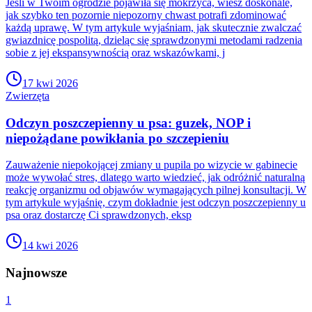
Jeśli w Twoim ogrodzie pojawiła się mokrzyca, wiesz doskonale,
jak szybko ten pozornie niepozorny chwast potrafi zdominować
każdą uprawę. W tym artykule wyjaśniam, jak skutecznie zwalczać
gwiazdnicę pospolitą, dzieląc się sprawdzonymi metodami radzenia
sobie z jej ekspansywnością oraz wskazówkami, j
17 kwi 2026
Zwierzęta
Odczyn poszczepienny u psa: guzek, NOP i
niepożądane powikłania po szczepieniu
Zauważenie niepokojącej zmiany u pupila po wizycie w gabinecie
może wywołać stres, dlatego warto wiedzieć, jak odróżnić naturalną
reakcję organizmu od objawów wymagających pilnej konsultacji. W
tym artykule wyjaśnię, czym dokładnie jest odczyn poszczepienny u
psa oraz dostarczę Ci sprawdzonych, eksp
14 kwi 2026
Najnowsze
1