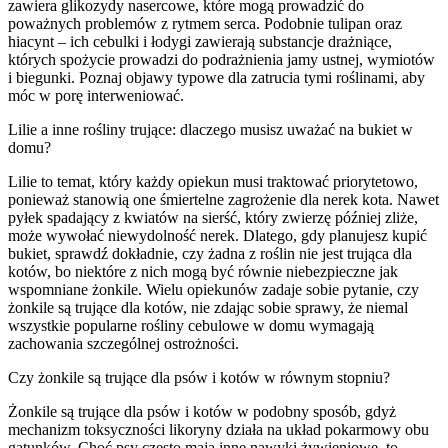
zawiera glikozydy nasercowe, które mogą prowadzić do
poważnych problemów z rytmem serca. Podobnie tulipan oraz
hiacynt – ich cebulki i łodygi zawierają substancje drażniące,
których spożycie prowadzi do podrażnienia jamy ustnej, wymiotów
i biegunki. Poznaj objawy typowe dla zatrucia tymi roślinami, aby
móc w porę interweniować.
Lilie a inne rośliny trujące: dlaczego musisz uważać na bukiet w
domu?
Lilie to temat, który każdy opiekun musi traktować priorytetowo,
ponieważ stanowią one śmiertelne zagrożenie dla nerek kota. Nawet
pyłek spadający z kwiatów na sierść, który zwierzę później zliże,
może wywołać niewydolność nerek. Dlatego, gdy planujesz kupić
bukiet, sprawdź dokładnie, czy żadna z roślin nie jest trująca dla
kotów, bo niektóre z nich mogą być równie niebezpieczne jak
wspomniane żonkile. Wielu opiekunów zadaje sobie pytanie, czy
żonkile są trujące dla kotów, nie zdając sobie sprawy, że niemal
wszystkie popularne rośliny cebulowe w domu wymagają
zachowania szczególnej ostrożności.
Czy żonkile są trujące dla psów i kotów w równym stopniu?
Żonkile są trujące dla psów i kotów w podobny sposób, gdyż
mechanizm toksyczności likoryny działa na układ pokarmowy obu
gatunków. Choć psy często mają inne nawyki żywieniowe, to