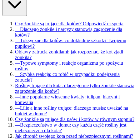
Czy żonkile są trujące dla kotów? Odpowiedź eksperta
—
Dlaczego żonkile i narcyzy stanowią zagrożenie dla
kotów?
—
Toksyczne dla kotów: co dokładnie szkodzi Twojemu
pupilowi?
Objawy zatrucia żonkilami: jak rozpoznać, że kot zjadł
żonkila?
—
Typowe symptomy i reakcje organizmu po spożyciu
rośliny
—
Szybka reakcja: co robić w przypadku podejrzenia
zatrucia?
Rośliny trujące dla kota: dlaczego nie tylko żonkile stanowią
zagrożenie dla kotów?
—
Inne popularne wiosenne kwiaty: tulipan, hiacynt i
konwalia
—
Lilie a inne rośliny trujące: dlaczego musisz uważać na
bukiet w domu?
Czy żonkile są trujące dla psów i kotów w równym stopniu?
—
Bezpieczeństwo w domu: czy każda część rośliny jest
niebezpieczna dla kota?
Jak chronić swojego kota przed niebezpiecznymi roślinami?