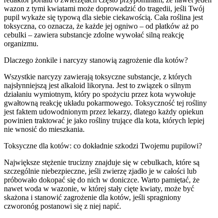
wazon z tymi kwiatami może doprowadzić do tragedii, jeśli Twój
pupil wykaże się typową dla siebie ciekawością. Cała roślina jest
toksyczna, co oznacza, że każde jej ogniwo – od płatków aż po
cebulki – zawiera substancje zdolne wywołać silną reakcję
organizmu.
Dlaczego żonkile i narcyzy stanowią zagrożenie dla kotów?
Wszystkie narcyzy zawierają toksyczne substancje, z których
najsłynniejszą jest alkaloid likoryna. Jest to związek o silnym
działaniu wymiotnym, który po spożyciu przez kota wywołuje
gwałtowną reakcję układu pokarmowego. Toksyczność tej rośliny
jest faktem udowodnionym przez lekarzy, dlatego każdy opiekun
powinien traktować je jako rośliny trujące dla kota, których lepiej
nie wnosić do mieszkania.
Toksyczne dla kotów: co dokładnie szkodzi Twojemu pupilowi?
Największe stężenie trucizny znajduje się w cebulkach, które są
szczególnie niebezpieczne, jeśli zwierzę zjadło je w całości lub
próbowało dokopać się do nich w doniczce. Warto pamiętać, że
nawet woda w wazonie, w której stały cięte kwiaty, może być
skażona i stanowić zagrożenie dla kotów, jeśli spragniony
czworonóg postanowi się z niej napić.