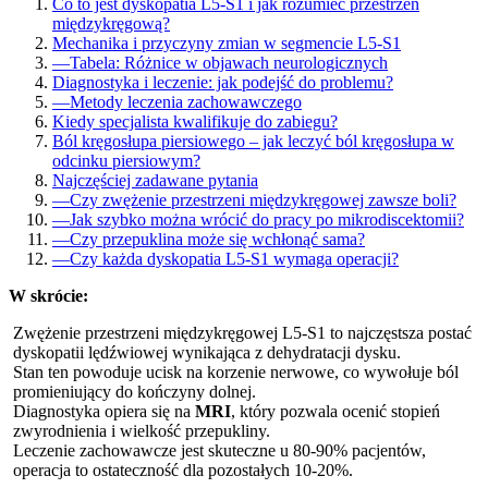
Co to jest dyskopatia L5-S1 i jak rozumieć przestrzeń
międzykręgową?
Mechanika i przyczyny zmian w segmencie L5-S1
—
Tabela: Różnice w objawach neurologicznych
Diagnostyka i leczenie: jak podejść do problemu?
—
Metody leczenia zachowawczego
Kiedy specjalista kwalifikuje do zabiegu?
Ból kręgosłupa piersiowego – jak leczyć ból kręgosłupa w
odcinku piersiowym?
Najczęściej zadawane pytania
—
Czy zwężenie przestrzeni międzykręgowej zawsze boli?
—
Jak szybko można wrócić do pracy po mikrodiscektomii?
—
Czy przepuklina może się wchłonąć sama?
—
Czy każda dyskopatia L5-S1 wymaga operacji?
W skrócie:
Zwężenie przestrzeni międzykręgowej L5-S1 to najczęstsza postać
dyskopatii lędźwiowej wynikająca z dehydratacji dysku.
Stan ten powoduje ucisk na korzenie nerwowe, co wywołuje ból
promieniujący do kończyny dolnej.
Diagnostyka opiera się na
MRI
, który pozwala ocenić stopień
zwyrodnienia i wielkość przepukliny.
Leczenie zachowawcze jest skuteczne u 80-90% pacjentów,
operacja to ostateczność dla pozostałych 10-20%.