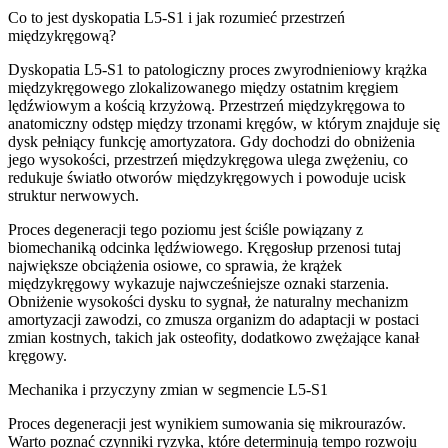
Co to jest dyskopatia L5-S1 i jak rozumieć przestrzeń
międzykręgową?
Dyskopatia L5-S1 to patologiczny proces zwyrodnieniowy krążka
międzykręgowego zlokalizowanego między ostatnim kręgiem
lędźwiowym a kością krzyżową. Przestrzeń międzykręgowa to
anatomiczny odstęp między trzonami kręgów, w którym znajduje się
dysk pełniący funkcję amortyzatora. Gdy dochodzi do obniżenia
jego wysokości, przestrzeń międzykręgowa ulega zwężeniu, co
redukuje światło otworów międzykręgowych i powoduje ucisk
struktur nerwowych.
Proces degeneracji tego poziomu jest ściśle powiązany z
biomechaniką odcinka lędźwiowego. Kręgosłup przenosi tutaj
największe obciążenia osiowe, co sprawia, że krążek
międzykręgowy wykazuje najwcześniejsze oznaki starzenia.
Obniżenie wysokości dysku to sygnał, że naturalny mechanizm
amortyzacji zawodzi, co zmusza organizm do adaptacji w postaci
zmian kostnych, takich jak osteofity, dodatkowo zwężające kanał
kręgowy.
Mechanika i przyczyny zmian w segmencie L5-S1
Proces degeneracji jest wynikiem sumowania się mikrourazów.
Warto poznać czynniki ryzyka, które determinują tempo rozwoju