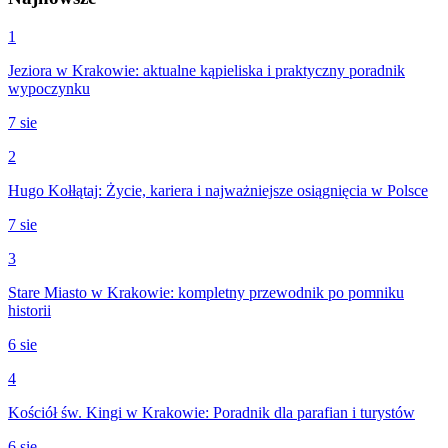
1
Jeziora w Krakowie: aktualne kąpieliska i praktyczny poradnik
wypoczynku
7 sie
2
Hugo Kołłątaj: Życie, kariera i najważniejsze osiągnięcia w Polsce
7 sie
3
Stare Miasto w Krakowie: kompletny przewodnik po pomniku
historii
6 sie
4
Kościół św. Kingi w Krakowie: Poradnik dla parafian i turystów
6 sie