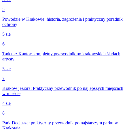
5
Powodzie w Krakowie: historia, zagrożenia i praktyczny poradnik
ochrony
5 sie
6
Tadeusz Kantor: kompletny przewodnik po krakowskich śladach
artysty
5 sie
7
Krakow jeziora: Praktyczny przewodnik po najlepszych miejscach
w mieście
4 sie
8
Park Decjusza: praktyczny przewodnik po najstarszym parku w
Krakowie