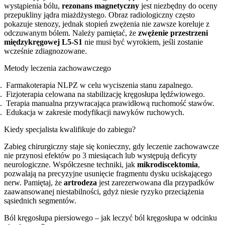
wystąpienia bólu,
rezonans magnetyczny
jest niezbędny do oceny
przepukliny jądra miażdżystego. Obraz radiologiczny często
pokazuje stenozy, jednak stopień zwężenia nie zawsze koreluje z
odczuwanym bólem. Należy pamiętać, że
zwężenie przestrzeni
międzykręgowej L5-S1
nie musi być wyrokiem, jeśli zostanie
wcześnie zdiagnozowane.
Metody leczenia zachowawczego
Farmakoterapia NLPZ w celu wyciszenia stanu zapalnego.
Fizjoterapia celowana na stabilizację kręgosłupa lędźwiowego.
Terapia manualna przywracająca prawidłową ruchomość stawów.
Edukacja w zakresie modyfikacji nawyków ruchowych.
Kiedy specjalista kwalifikuje do zabiegu?
Zabieg chirurgiczny staje się konieczny, gdy leczenie zachowawcze
nie przynosi efektów po 3 miesiącach lub występują deficyty
neurologiczne. Współczesne techniki, jak
mikrodiscektomia
,
pozwalają na precyzyjne usunięcie fragmentu dysku uciskającego
nerw. Pamiętaj, że
artrodeza
jest zarezerwowana dla przypadków
zaawansowanej niestabilności, gdyż niesie ryzyko przeciążenia
sąsiednich segmentów.
Ból kręgosłupa piersiowego – jak leczyć ból kręgosłupa w odcinku