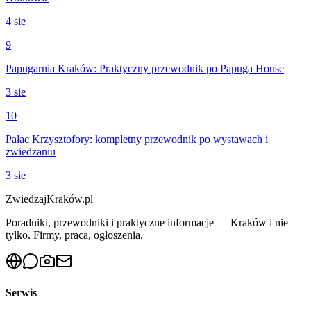
4 sie
9
Papugarnia Kraków: Praktyczny przewodnik po Papuga House
3 sie
10
Pałac Krzysztofory: kompletny przewodnik po wystawach i
zwiedzaniu
3 sie
ZwiedzajKraków.pl
Poradniki, przewodniki i praktyczne informacje — Kraków i nie
tylko. Firmy, praca, ogłoszenia.
Serwis