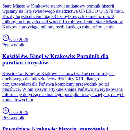
Stare Miasto w Krakowie stanowi unikatowy pomnik historii
wpisany na listę światowego dziedzictwa UNESCO w 1978 roku.
Każdy turysta doceni tutaj 331 zabytkowych kamienic oraz 2
miliony ruchomych dzieł sztuki. To robi wrażenie. Stare Miasto w
Krakowie przyciąga miliony osób każdego roku, oferując nie
6 sie 2026
Przewodnik
Kościół św. Kingi w Krakowie: Poradnik dla
parafian i turystów
Kościół św. Kingi w Krakowie stanowi ważne centrum życia
duchowego dla mieszkańców dzielnicy XIII, dlatego
przygotowałem dla Państwa kompletny przewodnik po tej
placówce. W niniejszym artykule znajdą Państwo zweryfikowane
informacje dotyczące aktualnego porządku mszy świętych, danych
kontaktowych or
6 sie 2026
Przewodnik
Powodzie w Krakowie: historia, zagrożenia i