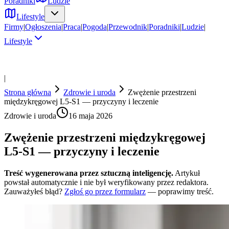
Poradniki
Ludzie
Lifestyle
Firmy
|
Ogłoszenia
|
Praca
|
Pogoda
|
Przewodnik
|
Poradniki
|
Ludzie
|
Lifestyle
|
Strona główna
Zdrowie i uroda
Zwężenie przestrzeni
międzykręgowej L5-S1 — przyczyny i leczenie
Zdrowie i uroda
16 maja 2026
Zwężenie przestrzeni międzykręgowej
L5-S1 — przyczyny i leczenie
Treść wygenerowana przez sztuczną inteligencję.
Artykuł
powstał automatycznie i nie był weryfikowany przez redaktora.
Zauważyłeś błąd?
Zgłoś go przez formularz
— poprawimy treść.