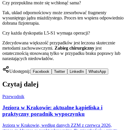
Czy przepuklina może się wchłonąć sama?
Tak, układ odpornościowy może zresorbować fragmenty
wysuniętego jądra miażdżystego. Proces ten wspiera odpowiednio
dobrana fizjoterapia.
Czy każda dyskopatia L5-S1 wymaga operacji?
Zdecydowana większość przypadków jest leczona skutecznie
metodami zachowawczymi.
Zabieg chirurgiczny
jest
ostatecznością stosowaną tylko w przypadku braku poprawy lub
narastających niedowładów.
Udostępnij:
Facebook
Twitter
LinkedIn
WhatsApp
Czytaj dalej
Przewodnik
Jeziora w Krakowie: aktualne kąpieliska i
praktyczny poradnik wypoczynku
Jeziora w Krakowie, według danych ZZM z czerwca 2026,