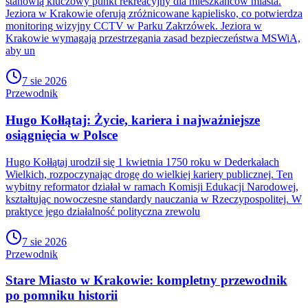
stanowią kluczowy punkt rekreacyjny dla mieszkańców miasta.
Jeziora w Krakowie oferują zróżnicowane kąpielisko, co potwierdza
monitoring wizyjny CCTV w Parku Zakrzówek. Jeziora w
Krakowie wymagają przestrzegania zasad bezpieczeństwa MSWiA,
aby un
7 sie 2026
Przewodnik
Hugo Kołłątaj: Życie, kariera i najważniejsze
osiągnięcia w Polsce
Hugo Kołłątaj urodził się 1 kwietnia 1750 roku w Dederkałach
Wielkich, rozpoczynając drogę do wielkiej kariery publicznej. Ten
wybitny reformator działał w ramach Komisji Edukacji Narodowej,
kształtując nowoczesne standardy nauczania w Rzeczypospolitej. W
praktyce jego działalność polityczna zrewolu
7 sie 2026
Przewodnik
Stare Miasto w Krakowie: kompletny przewodnik
po pomniku historii