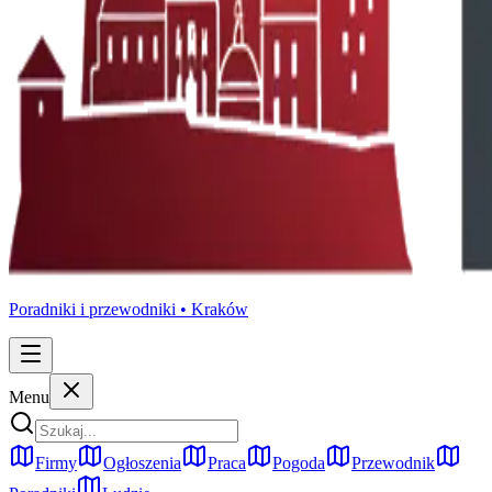
Poradniki i przewodniki •
Kraków
Menu
Firmy
Ogłoszenia
Praca
Pogoda
Przewodnik