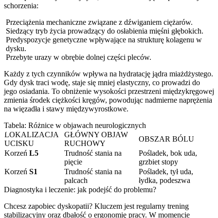
schorzenia:
Przeciążenia mechaniczne związane z dźwiganiem ciężarów.
Siedzący tryb życia prowadzący do osłabienia mięśni głębokich.
Predyspozycje genetyczne wpływające na strukturę kolagenu w
dysku.
Przebyte urazy w obrębie dolnej części pleców.
Każdy z tych czynników wpływa na hydratację jądra miażdżystego.
Gdy dysk traci wodę, staje się mniej elastyczny, co prowadzi do
jego osiadania. To obniżenie wysokości przestrzeni międzykręgowej
zmienia środek ciężkości kręgów, powodując nadmierne naprężenia
na więzadła i stawy międzywyrostkowe.
Tabela: Różnice w objawach neurologicznych
LOKALIZACJA
GŁÓWNY OBJAW
OBSZAR BÓLU
UCISKU
RUCHOWY
Korzeń
L5
Trudność stania na
Pośladek, bok uda,
pięcie
grzbiet stopy
Korzeń
S1
Trudność stania na
Pośladek, tył uda,
palcach
łydka, podeszwa
Diagnostyka i leczenie: jak podejść do problemu?
Chcesz zapobiec dyskopatii? Kluczem jest regularny trening
stabilizacyjny oraz dbałość o ergonomię pracy. W momencie