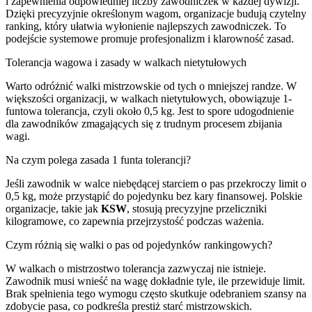
i zapewnienia odpowiedniej liczby zawodniczek w każdej dywizji.
Dzięki precyzyjnie określonym wagom, organizacje budują czytelny
ranking, który ułatwia wyłonienie najlepszych zawodniczek. To
podejście systemowe promuje profesjonalizm i klarowność zasad.
Tolerancja wagowa i zasady w walkach nietytułowych
Warto odróżnić walki mistrzowskie od tych o mniejszej randze. W
większości organizacji, w walkach nietytułowych, obowiązuje 1-
funtowa tolerancja, czyli około 0,5 kg. Jest to spore udogodnienie
dla zawodników zmagających się z trudnym procesem zbijania
wagi.
Na czym polega zasada 1 funta tolerancji?
Jeśli zawodnik w walce niebędącej starciem o pas przekroczy limit o
0,5 kg, może przystąpić do pojedynku bez kary finansowej. Polskie
organizacje, takie jak
KSW
, stosują precyzyjne przeliczniki
kilogramowe, co zapewnia przejrzystość podczas ważenia.
Czym różnią się walki o pas od pojedynków rankingowych?
W walkach o mistrzostwo tolerancja zazwyczaj nie istnieje.
Zawodnik musi wnieść na wagę dokładnie tyle, ile przewiduje limit.
Brak spełnienia tego wymogu często skutkuje odebraniem szansy na
zdobycie pasa, co podkreśla prestiż starć mistrzowskich.