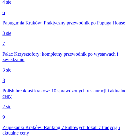
4 sie
6
Papugarnia Kraków: Praktyczny przewodnik po Papuga House
3 sie
7
Pałac Krzysztofory: kompletny przewodnik po wystawach i
zwiedzaniu
3 sie
8
Polish breakfast krakow: 10 sprawdzonych restauracji i aktualne
ceny
2 sie
9
Zapiekanki Kraków: Ranking 7 kultowych lokali z tradycją i
aktualne ceny