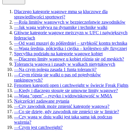
Dlaczego kategorie wagowe mma są kluczowe dla
sprawiedliwości sportowej?
—
Rola limitów wagowych w bezpieczeństwie zawodników
—
Jak waga wpływa na dynamikę i technikę walki
Główne kategorie wagowe mężczyzn w UFC i największych
federacjach
—
Od wagi muszej do półśredniej – szybkość kontra technika
—
Waga średnia, półciężka i ciężka – królestwo siły fizycznej
Specyfika podziału na kategorie wagowe kobiet
—
Dlaczego limity wagowe u kobiet różnią się od męskich?
Tolerancja wagowa i zasady w walkach nietytułowych
—
Na czym polega zasada 1 funta tolerancji?
—
Czym różnią się walki o pas od pojedynków
rankingowych?
Fenomen kategorii open i catchweight w świecie Freak Fights
—
Kiedy i dlaczego stosuje się umowne limity wagowe?
—
Waga "open" – ryzyko i widowiskowość w MMA
Najczęściej zadawane pytania
—
Czy zawodnik może zmienić kategorię wagową?
—
Co się dzieje, gdy zawodnik nie zmieści się w limicie?
—
Czy waga w dniu walki jest taka sama jak podczas
ważenia?
—
Czym jest catchweight?