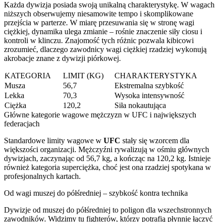
Każda dywizja posiada swoją unikalną charakterystykę. W wagach
niższych obserwujemy niesamowite tempo i skomplikowane
przejścia w parterze. W miarę przesuwania się w stronę wagi
ciężkiej, dynamika ulega zmianie – rośnie znaczenie siły ciosu i
kontroli w klinczu. Znajomość tych różnic pozwala kibicowi
zrozumieć, dlaczego zawodnicy wagi ciężkiej rzadziej wykonują
akrobacje znane z dywizji piórkowej.
KATEGORIA
LIMIT (KG)
CHARAKTERYSTYKA
Musza
56,7
Ekstremalna szybkość
Lekka
70,3
Wysoka intensywność
Ciężka
120,2
Siła nokautująca
Główne kategorie wagowe mężczyzn w UFC i największych
federacjach
Standardowe limity wagowe w
UFC
stały się wzorcem dla
większości organizacji. Mężczyźni rywalizują w ośmiu głównych
dywizjach, zaczynając od 56,7 kg, a kończąc na 120,2 kg. Istnieje
również kategoria superciężka, choć jest ona rzadziej spotykana w
profesjonalnych kartach.
Od wagi muszej do półśredniej – szybkość kontra technika
Dywizje od muszej do półśredniej to poligon dla wszechstronnych
zawodników. Widzimy tu fighterów, którzy potrafią płynnie łączyć