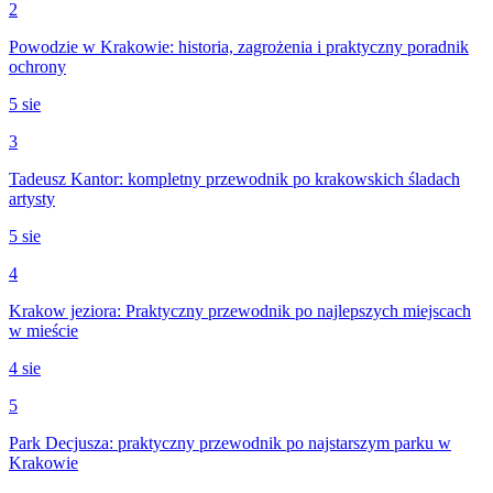
2
Powodzie w Krakowie: historia, zagrożenia i praktyczny poradnik
ochrony
5 sie
3
Tadeusz Kantor: kompletny przewodnik po krakowskich śladach
artysty
5 sie
4
Krakow jeziora: Praktyczny przewodnik po najlepszych miejscach
w mieście
4 sie
5
Park Decjusza: praktyczny przewodnik po najstarszym parku w
Krakowie