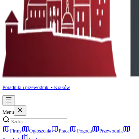
Poradniki i przewodniki •
Kraków
Menu
Firmy
Ogłoszenia
Praca
Pogoda
Przewodnik