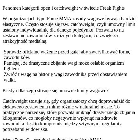
Fenomen kategorii open i catchweight w świecie Freak Fights
W organizacjach typu Fame MMA zasady wagowe bywają bardziej
elastyczne. Często stosuje się tzw. catchweight, czyli umowny limit
ustalony indywidualnie dla danego pojedynku. Pozwala to na
zestawienie zawodników z różnych kategorii, co zwiększa
atrakcyjność medialną.
Sprawdź oficjalne ważenie przed galą, aby zweryfikować formę
zawodników.
Pamiętaj, że drastyczne zbijanie wagi może osłabić organizm
fightera.
Zwróć uwagę na historię wagi zawodnika przed obstawianiem
walki.
Kiedy i dlaczego stosuje się umowne limity wagowe?
Catchweight stosuje się, gdy organizatorzy chcą doprowadzić do
ciekawego zestawienia mimo różnic w naturalnej masie. To
praktyczne narzędzie, które pozwala uniknąć drastycznego zbijania
kilogramów, co mogłoby negatywnie wpłynąć na zdrowie
zawodnika. Jest to kompromis między sztywnymi regułami a
potrzebami widowiska.
Waga "open" – ryzyko i widowiskowość w MMA