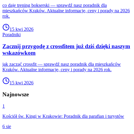
co daje trening bokserski — sprawdź nasz poradnik dla
mieszkańców Kraków. Aktualne informacje, ceny i porady na 2026
rok.
15 kwi 2026
Poradniki
Zacznij przygodę z crossfitem już dziś dzięki naszym
wskazówkom
jak zacząć crossfit — sprawdź nasz poradnik dla mieszkańców
Kraków. Aktualne informacje, ceny i porady na 2026 rok.
15 kwi 2026
Najnowsze
1
Kościół św. Kingi w Krakowie: Poradnik dla parafian i turystów
6 sie