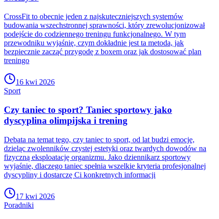
CrossFit to obecnie jeden z najskuteczniejszych systemów
budowania wszechstronnej sprawności, który zrewolucjonizował
podejście do codziennego treningu funkcjonalnego. W tym
przewodniku wyjaśnię, czym dokładnie jest ta metoda, jak
bezpiecznie zacząć przygodę z boxem oraz jak dostosować plan
treningo
16 kwi 2026
Sport
Czy taniec to sport? Taniec sportowy jako
dyscyplina olimpijska i trening
Debata na temat tego, czy taniec to sport, od lat budzi emocje,
dzieląc zwolenników czystej estetyki oraz twardych dowodów na
fizyczną eksploatację organizmu. Jako dziennikarz sportowy
wyjaśnię, dlaczego taniec spełnia wszelkie kryteria profesjonalnej
dyscypliny i dostarczę Ci konkretnych informacji
17 kwi 2026
Poradniki