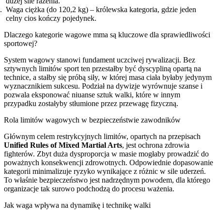
dużej sile rażenia.
Waga ciężka (do 120,2 kg) – królewska kategoria, gdzie jeden
celny cios kończy pojedynek.
Dlaczego kategorie wagowe mma są kluczowe dla sprawiedliwości
sportowej?
System wagowy stanowi fundament uczciwej rywalizacji. Bez
sztywnych limitów sport ten przestałby być dyscypliną opartą na
technice, a stałby się próbą siły, w której masa ciała byłaby jedynym
wyznacznikiem sukcesu. Podział na dywizje wyrównuje szanse i
pozwala eksponować niuanse sztuk walki, które w innym
przypadku zostałyby stłumione przez przewagę fizyczną.
Rola limitów wagowych w bezpieczeństwie zawodników
Głównym celem restrykcyjnych limitów, opartych na przepisach
Unified Rules of Mixed Martial Arts
, jest ochrona zdrowia
fighterów. Zbyt duża dysproporcja w masie mogłaby prowadzić do
poważnych konsekwencji zdrowotnych. Odpowiednie dopasowanie
kategorii minimalizuje ryzyko wynikające z różnic w sile uderzeń.
To właśnie bezpieczeństwo jest nadrzędnym powodem, dla którego
organizacje tak surowo podchodzą do procesu ważenia.
Jak waga wpływa na dynamikę i technikę walki