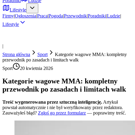
Poradniki
Ludzie
Lifestyle
Firmy
|
Ogłoszenia
|
Praca
|
Pogoda
|
Przewodnik
|
Poradniki
|
Ludzie
|
Lifestyle
|
Strona główna
Sport
Kategorie wagowe MMA: kompletny
przewodnik po zasadach i limitach walk
Sport
20 kwietnia 2026
Kategorie wagowe MMA: kompletny
przewodnik po zasadach i limitach walk
Treść wygenerowana przez sztuczną inteligencję.
Artykuł
powstał automatycznie i nie był weryfikowany przez redaktora.
Zauważyłeś błąd?
Zgłoś go przez formularz
— poprawimy treść.