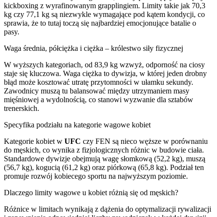
kickboxing z wyrafinowanym grapplingiem. Limity takie jak 70,3
kg czy 77,1 kg są niezwykle wymagające pod kątem kondycji, co
sprawia, że to tutaj toczą się najbardziej emocjonujące batalie o
pasy.
Waga średnia, półciężka i ciężka – królestwo siły fizycznej
W wyższych kategoriach, od 83,9 kg wzwyż, odporność na ciosy
staje się kluczowa. Waga ciężka to dywizja, w której jeden drobny
błąd może kosztować utratę przytomności w ułamku sekundy.
Zawodnicy muszą tu balansować między utrzymaniem masy
mięśniowej a wydolnością, co stanowi wyzwanie dla sztabów
trenerskich.
Specyfika podziału na kategorie wagowe kobiet
Kategorie kobiet w
UFC
czy FEN są nieco węższe w porównaniu
do męskich, co wynika z fizjologicznych różnic w budowie ciała.
Standardowe dywizje obejmują wagę słomkową (52,2 kg), muszą
(56,7 kg), kogucią (61,2 kg) oraz piórkową (65,8 kg). Podział ten
promuje rozwój kobiecego sportu na najwyższym poziomie.
Dlaczego limity wagowe u kobiet różnią się od męskich?
Różnice w limitach wynikają z dążenia do optymalizacji rywalizacji