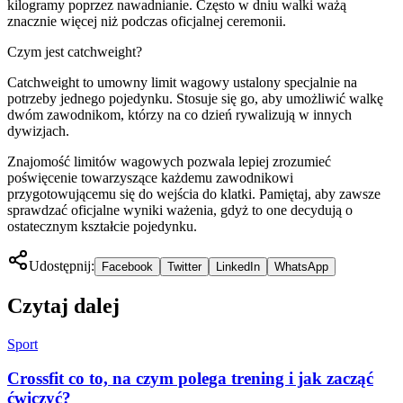
kilogramy poprzez nawadnianie. Często w dniu walki ważą
znacznie więcej niż podczas oficjalnej ceremonii.
Czym jest catchweight?
Catchweight to umowny limit wagowy ustalony specjalnie na
potrzeby jednego pojedynku. Stosuje się go, aby umożliwić walkę
dwóm zawodnikom, którzy na co dzień rywalizują w innych
dywizjach.
Znajomość limitów wagowych pozwala lepiej zrozumieć
poświęcenie towarzyszące każdemu zawodnikowi
przygotowującemu się do wejścia do klatki. Pamiętaj, aby zawsze
sprawdzać oficjalne wyniki ważenia, gdyż to one decydują o
ostatecznym kształcie pojedynku.
Udostępnij:
Facebook
Twitter
LinkedIn
WhatsApp
Czytaj dalej
Sport
Crossfit co to, na czym polega trening i jak zacząć
ćwiczyć?