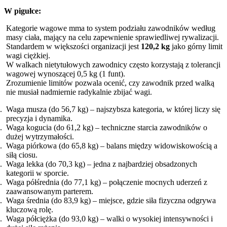
W pigułce:
Kategorie wagowe mma to system podziału zawodników według
masy ciała, mający na celu zapewnienie sprawiedliwej rywalizacji.
Standardem w większości organizacji jest
120,2 kg
jako górny limit
wagi ciężkiej.
W walkach nietytułowych zawodnicy często korzystają z tolerancji
wagowej wynoszącej 0,5 kg (1 funt).
Zrozumienie limitów pozwala ocenić, czy zawodnik przed walką
nie musiał nadmiernie radykalnie zbijać wagi.
Waga musza (do 56,7 kg) – najszybsza kategoria, w której liczy się
precyzja i dynamika.
Waga kogucia (do 61,2 kg) – techniczne starcia zawodników o
dużej wytrzymałości.
Waga piórkowa (do 65,8 kg) – balans między widowiskowością a
siłą ciosu.
Waga lekka (do 70,3 kg) – jedna z najbardziej obsadzonych
kategorii w sporcie.
Waga półśrednia (do 77,1 kg) – połączenie mocnych uderzeń z
zaawansowanym parterem.
Waga średnia (do 83,9 kg) – miejsce, gdzie siła fizyczna odgrywa
kluczową rolę.
Waga półciężka (do 93,0 kg) – walki o wysokiej intensywności i