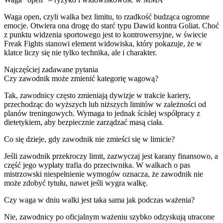
Waga open, czyli walka bez limitu, to rzadkość budząca ogromne
emocje. Otwiera ona drogę do starć typu Dawid kontra Goliat. Choć
z punktu widzenia sportowego jest to kontrowersyjne, w świecie
Freak Fights stanowi element widowiska, który pokazuje, że w
klatce liczy się nie tylko technika, ale i charakter.
Najczęściej zadawane pytania
Czy zawodnik może zmienić kategorię wagową?
Tak, zawodnicy często zmieniają dywizje w trakcie kariery,
przechodząc do wyższych lub niższych limitów w zależności od
planów treningowych. Wymaga to jednak ścisłej współpracy z
dietetykiem, aby bezpiecznie zarządzać masą ciała.
Co się dzieje, gdy zawodnik nie zmieści się w limicie?
Jeśli zawodnik przekroczy limit, zazwyczaj jest karany finansowo, a
część jego wypłaty trafia do przeciwnika. W walkach o pas
mistrzowski niespełnienie wymogów oznacza, że zawodnik nie
może zdobyć tytułu, nawet jeśli wygra walkę.
Czy waga w dniu walki jest taka sama jak podczas ważenia?
Nie, zawodnicy po oficjalnym ważeniu szybko odzyskują utracone