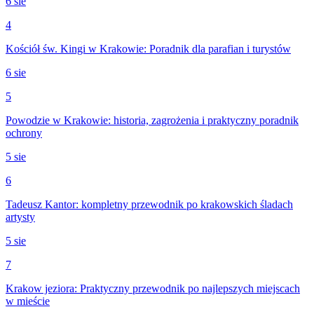
6 sie
4
Kościół św. Kingi w Krakowie: Poradnik dla parafian i turystów
6 sie
5
Powodzie w Krakowie: historia, zagrożenia i praktyczny poradnik
ochrony
5 sie
6
Tadeusz Kantor: kompletny przewodnik po krakowskich śladach
artysty
5 sie
7
Krakow jeziora: Praktyczny przewodnik po najlepszych miejscach
w mieście