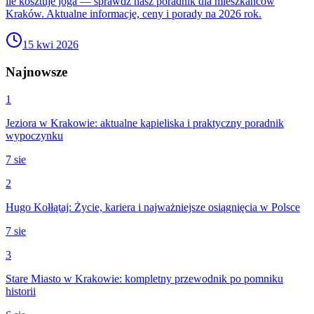
ile kosztuje joga — sprawdź nasz poradnik dla mieszkańców
Kraków. Aktualne informacje, ceny i porady na 2026 rok.
15 kwi 2026
Najnowsze
1
Jeziora w Krakowie: aktualne kąpieliska i praktyczny poradnik
wypoczynku
7 sie
2
Hugo Kołłątaj: Życie, kariera i najważniejsze osiągnięcia w Polsce
7 sie
3
Stare Miasto w Krakowie: kompletny przewodnik po pomniku
historii