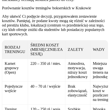
Porównanie kosztów treningów bokserskich w Krakowie
Aby ułatwić Ci podjęcie decyzji, przygotowałem zestawienie
kosztów. Pamiętaj, że podane kwoty mogą się różnić w zależności
od prestiżu klubu, lokalizacji (centrum vs przedmieścia) oraz tego,
czy klub oferuje zniżki dla studentów lub posiadaczy popularnych
kart sportowych.
ŚREDNI KOSZT
RODZAJ
(MIESIĘCZNIE/ZA
ZALETY
WADY
TRENINGU
SESJĘ)
Karnet
220 – 350 zł / mies.
Atmosfera,
Mniejsza
grupowy
motywacja,
uwaga
(Open)
niższy koszt
trenera na
jednostkowy
jednostkę
Pojedyncze
40 – 70 zł / wejście
Brak
Najwyższ
wejście
zobowiązań,
koszt w
elastyczność
przeliczeni
na trening
Trening
120 – 250 zł / sesja
Szybkie
Wysoka