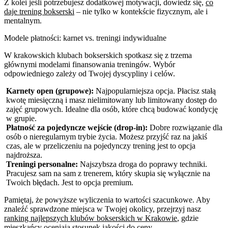
Z kolei jeśli potrzebujesz dodatkowej motywacji, dowiedz się,
co
daje trening bokserski
– nie tylko w kontekście fizycznym, ale i
mentalnym.
Modele płatności: karnet vs. treningi indywidualne
W krakowskich klubach bokserskich spotkasz się z trzema
głównymi modelami finansowania treningów. Wybór
odpowiedniego zależy od Twojej dyscypliny i celów.
Karnety open (grupowe):
Najpopularniejsza opcja. Płacisz stałą
kwotę miesięczną i masz nielimitowany lub limitowany dostęp do
zajęć grupowych. Idealne dla osób, które chcą budować kondycję
w grupie.
Płatność za pojedyncze wejście (drop-in):
Dobre rozwiązanie dla
osób o nieregularnym trybie życia. Możesz przyjść raz na jakiś
czas, ale w przeliczeniu na pojedynczy trening jest to opcja
najdroższa.
Treningi personalne:
Najszybsza droga do poprawy techniki.
Pracujesz sam na sam z trenerem, który skupia się wyłącznie na
Twoich błędach. Jest to opcja premium.
Pamiętaj, że powyższe wyliczenia to wartości szacunkowe. Aby
znaleźć sprawdzone miejsca w Twojej okolicy, przejrzyj nasz
ranking najlepszych klubów bokserskich w Krakowie
, gdzie
mieszkańcy oceniają stosunek jakości do ceny.