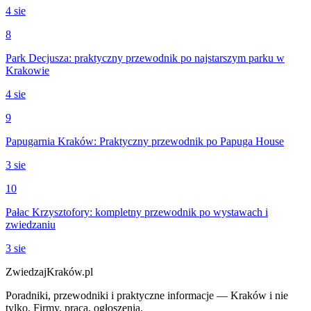
4 sie
8
Park Decjusza: praktyczny przewodnik po najstarszym parku w
Krakowie
4 sie
9
Papugarnia Kraków: Praktyczny przewodnik po Papuga House
3 sie
10
Pałac Krzysztofory: kompletny przewodnik po wystawach i
zwiedzaniu
3 sie
ZwiedzajKraków.pl
Poradniki, przewodniki i praktyczne informacje — Kraków i nie
tylko. Firmy, praca, ogłoszenia.