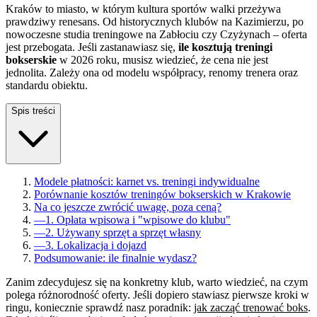
Kraków to miasto, w którym kultura sportów walki przeżywa
prawdziwy renesans. Od historycznych klubów na Kazimierzu, po
nowoczesne studia treningowe na Zabłociu czy Czyżynach – oferta
jest przebogata. Jeśli zastanawiasz się,
ile kosztują treningi
bokserskie
w 2026 roku, musisz wiedzieć, że cena nie jest
jednolita. Zależy ona od modelu współpracy, renomy trenera oraz
standardu obiektu.
Spis treści
Modele płatności: karnet vs. treningi indywidualne
Porównanie kosztów treningów bokserskich w Krakowie
Na co jeszcze zwrócić uwagę, poza ceną?
—
1. Opłata wpisowa i "wpisowe do klubu"
—
2. Używany sprzęt a sprzęt własny
—
3. Lokalizacja i dojazd
Podsumowanie: ile finalnie wydasz?
Zanim zdecydujesz się na konkretny klub, warto wiedzieć, na czym
polega różnorodność oferty. Jeśli dopiero stawiasz pierwsze kroki w
ringu, koniecznie sprawdź nasz poradnik:
jak zacząć trenować boks
.