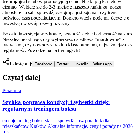
trening gratis
lub w promocyjnej cenie. Nie kupuj karnetu w
ciemno. Wybierz się do 2-3 miejsc z naszego
rankingu
, poczuj
atmosferę na sali, sprawdź, czy grupa jest zgrana i czy trener
poświęca czas początkującym. Dopiero wtedy podejmij decyzję o
inwestycji w swój rozwój fizyczny.
Boks to inwestycja w zdrowie, pewność siebie i odporność na stres.
Niezależnie od tego, czy wybierzesz osiedlową "mordownię" z
tradycjami, czy nowoczesny klub klasy premium, najważniejsza jest
regularność. Powodzenia na treningach!
Udostępnij:
Facebook
Twitter
LinkedIn
WhatsApp
Czytaj dalej
Poradniki
Szybka poprawa kondycji i sylwetki dzięki
regularnym treningom boksu
co daje trening bokserski — sprawdź nasz poradnik dla
mieszkańców Kraków. Aktualne informacje, ceny i porady na 2026
rok.