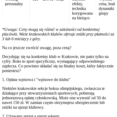
personalny
efekty,
cena, brak
technika
dynamiki
korygowana
grupy
na bieżąco
*Uwaga: Ceny mogą się różnić w zależności od konkretnej
placówki. Wiele krakowskich klubów oferuje zniżki przy płatności za
3 lub 6 miesięcy z góry.
Na co jeszcze zwrócić uwagę, poza ceną?
Decydując się na konkretny klub w Krakowie, nie patrz tylko na
cyfry. Boks to sport specyficzny, wymagający odpowiedniego
zaplecza. Co powinno składać się na finalny koszt, który faktycznie
poniesiesz?
1. Opłata wpisowa i "wpisowe do klubu"
Niektóre krakowskie sekcje boksu olimpijskiego, zwłaszcza te
działające przy stowarzyszeniach sportowych, pobierają
jednorazową opłatę członkowską. Może ona wynosić od 50 do
nawet 150 zł. W zamian często otrzymujesz ubezpieczenie lub
zniżki na sprzęt klubowy.
2. Używany sprzęt a sprzęt własny