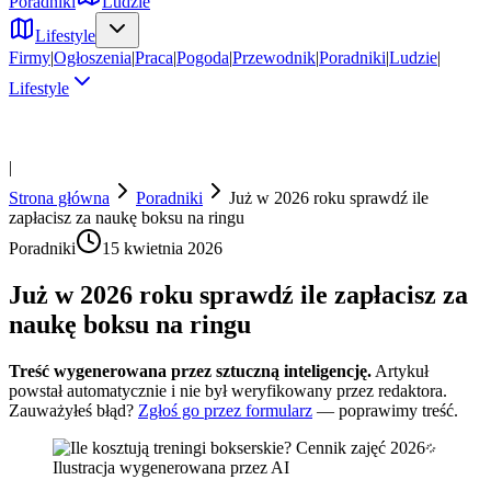
Poradniki
Ludzie
Lifestyle
Firmy
|
Ogłoszenia
|
Praca
|
Pogoda
|
Przewodnik
|
Poradniki
|
Ludzie
|
Lifestyle
|
Strona główna
Poradniki
Już w 2026 roku sprawdź ile
zapłacisz za naukę boksu na ringu
Poradniki
15 kwietnia 2026
Już w 2026 roku sprawdź ile zapłacisz za
naukę boksu na ringu
Treść wygenerowana przez sztuczną inteligencję.
Artykuł
powstał automatycznie i nie był weryfikowany przez redaktora.
Zauważyłeś błąd?
Zgłoś go przez formularz
— poprawimy treść.
Ilustracja wygenerowana przez AI