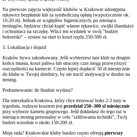
Na pierwsze zajęcia większość klubów w Krakowie udostępnia
rękawice bezpłatnie lub za symboliczną opłatą (wypożyczenie ok.
10-20 zł). Jednak ze względów higienicznych, po miesiącu
treningów, będziesz chciał kupić własne rękawice, owijki (bandaże)
i ochraniacz na szczękę. Wlicz ten wydatek w swój "budżet
bokserski" – zestaw na start to koszt rzędu 250-500 zł.
3. Lokalizacja i dojazd
Kraków bywa zakorkowany. Jeśli wybierzesz tani klub na drugim
końcu miasta, koszt paliwa lub stracony czas mogą przewyższyć
oszczędności na karnecie. Często lepiej dopłacić 50 zł miesięcznie
do klubu w Twojej dzielnicy, by nie tracić motywacji w drodze na
trening.
Podsumowanie: ile finalnie wydasz?
Dla mieszkańca Krakowa, który chce trenować boks 2-3 razy w
tygodniu, realnym kosztem jest
przedział 250–300 zł miesięcznie
przy wyborze karnetu grupowego. Jeśli dokładasz do tego raz w
miesiącu trening personalny w celu "szlifowania techniki", Twój
budżet wzrośnie o około 150-200 zł.
Moja rada? Krakowskie kluby bardzo często oferują
pierwszy