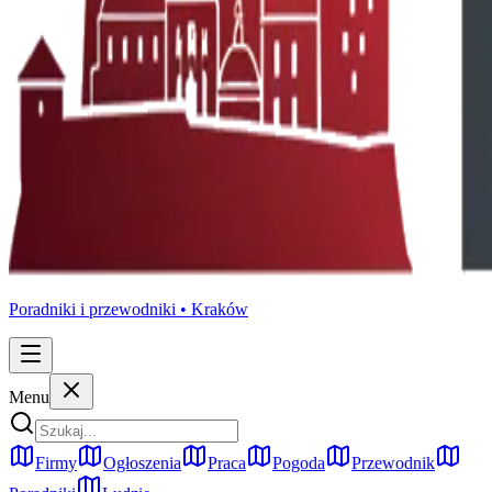
Poradniki i przewodniki •
Kraków
Menu
Firmy
Ogłoszenia
Praca
Pogoda
Przewodnik