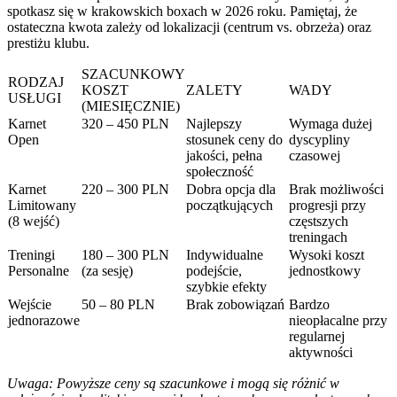
spotkasz się w krakowskich boxach w 2026 roku. Pamiętaj, że
ostateczna kwota zależy od lokalizacji (centrum vs. obrzeża) oraz
prestiżu klubu.
SZACUNKOWY
RODZAJ
KOSZT
ZALETY
WADY
USŁUGI
(MIESIĘCZNIE)
Karnet
320 – 450 PLN
Najlepszy
Wymaga dużej
Open
stosunek ceny do
dyscypliny
jakości, pełna
czasowej
społeczność
Karnet
220 – 300 PLN
Dobra opcja dla
Brak możliwości
Limitowany
początkujących
progresji przy
(8 wejść)
częstszych
treningach
Treningi
180 – 300 PLN
Indywidualne
Wysoki koszt
Personalne
(za sesję)
podejście,
jednostkowy
szybkie efekty
Wejście
50 – 80 PLN
Brak zobowiązań
Bardzo
jednorazowe
nieopłacalne przy
regularnej
aktywności
Uwaga: Powyższe ceny są szacunkowe i mogą się różnić w