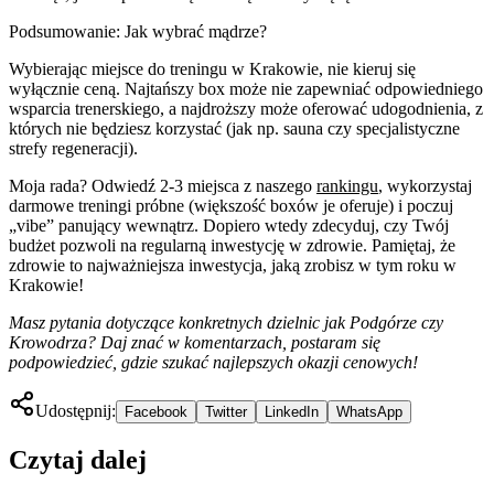
Podsumowanie: Jak wybrać mądrze?
Wybierając miejsce do treningu w Krakowie, nie kieruj się
wyłącznie ceną. Najtańszy box może nie zapewniać odpowiedniego
wsparcia trenerskiego, a najdroższy może oferować udogodnienia, z
których nie będziesz korzystać (jak np. sauna czy specjalistyczne
strefy regeneracji).
Moja rada? Odwiedź 2-3 miejsca z naszego
rankingu
, wykorzystaj
darmowe treningi próbne (większość boxów je oferuje) i poczuj
„vibe” panujący wewnątrz. Dopiero wtedy zdecyduj, czy Twój
budżet pozwoli na regularną inwestycję w zdrowie. Pamiętaj, że
zdrowie to najważniejsza inwestycja, jaką zrobisz w tym roku w
Krakowie!
Masz pytania dotyczące konkretnych dzielnic jak Podgórze czy
Krowodrza? Daj znać w komentarzach, postaram się
podpowiedzieć, gdzie szukać najlepszych okazji cenowych!
Udostępnij:
Facebook
Twitter
LinkedIn
WhatsApp
Czytaj dalej