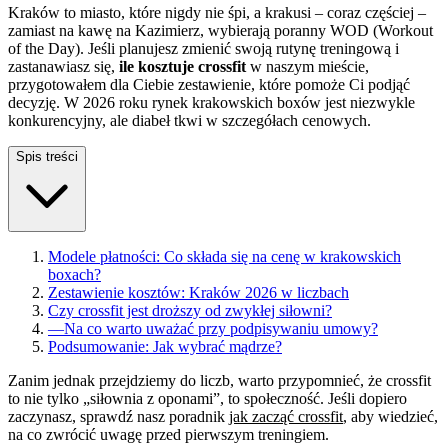
Kraków to miasto, które nigdy nie śpi, a krakusi – coraz częściej –
zamiast na kawę na Kazimierz, wybierają poranny WOD (Workout
of the Day). Jeśli planujesz zmienić swoją rutynę treningową i
zastanawiasz się,
ile kosztuje crossfit
w naszym mieście,
przygotowałem dla Ciebie zestawienie, które pomoże Ci podjąć
decyzję. W 2026 roku rynek krakowskich boxów jest niezwykle
konkurencyjny, ale diabeł tkwi w szczegółach cenowych.
Spis treści
Modele płatności: Co składa się na cenę w krakowskich
boxach?
Zestawienie kosztów: Kraków 2026 w liczbach
Czy crossfit jest droższy od zwykłej siłowni?
—
Na co warto uważać przy podpisywaniu umowy?
Podsumowanie: Jak wybrać mądrze?
Zanim jednak przejdziemy do liczb, warto przypomnieć, że crossfit
to nie tylko „siłownia z oponami”, to społeczność. Jeśli dopiero
zaczynasz, sprawdź nasz poradnik
jak zacząć crossfit
, aby wiedzieć,
na co zwrócić uwagę przed pierwszym treningiem.