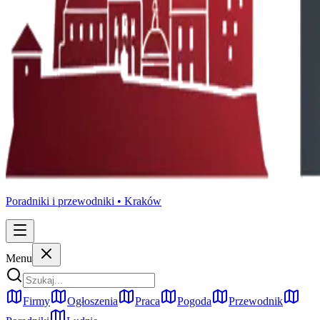
Poradniki i przewodniki •
Kraków
Menu
Firmy
Ogłoszenia
Praca
Pogoda
Przewodnik