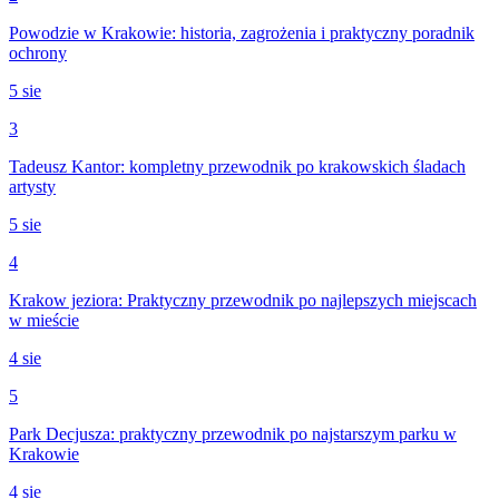
Powodzie w Krakowie: historia, zagrożenia i praktyczny poradnik
ochrony
5 sie
3
Tadeusz Kantor: kompletny przewodnik po krakowskich śladach
artysty
5 sie
4
Krakow jeziora: Praktyczny przewodnik po najlepszych miejscach
w mieście
4 sie
5
Park Decjusza: praktyczny przewodnik po najstarszym parku w
Krakowie
4 sie