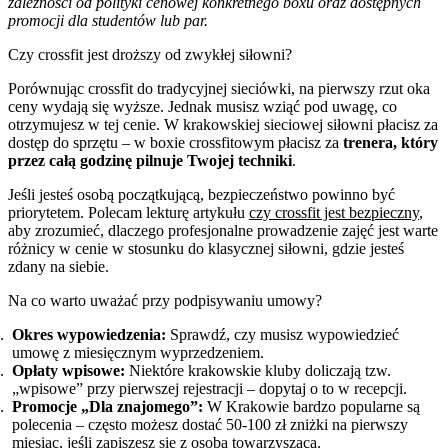
zależności od polityki cenowej konkretnego boxu oraz dostępnych
promocji dla studentów lub par.
Czy crossfit jest droższy od zwykłej siłowni?
Porównując crossfit do tradycyjnej sieciówki, na pierwszy rzut oka
ceny wydają się wyższe. Jednak musisz wziąć pod uwagę, co
otrzymujesz w tej cenie. W krakowskiej sieciowej siłowni płacisz za
dostęp do sprzętu – w boxie crossfitowym płacisz za
trenera, który
przez całą godzinę pilnuje Twojej techniki
.
Jeśli jesteś osobą początkującą, bezpieczeństwo powinno być
priorytetem. Polecam lekturę artykułu
czy crossfit jest bezpieczny
,
aby zrozumieć, dlaczego profesjonalne prowadzenie zajęć jest warte
różnicy w cenie w stosunku do klasycznej siłowni, gdzie jesteś
zdany na siebie.
Na co warto uważać przy podpisywaniu umowy?
Okres wypowiedzenia:
Sprawdź, czy musisz wypowiedzieć
umowę z miesięcznym wyprzedzeniem.
Opłaty wpisowe:
Niektóre krakowskie kluby doliczają tzw.
„wpisowe” przy pierwszej rejestracji – dopytaj o to w recepcji.
Promocje „Dla znajomego”:
W Krakowie bardzo popularne są
polecenia – często możesz dostać 50-100 zł zniżki na pierwszy
miesiąc, jeśli zapiszesz się z osobą towarzyszącą.