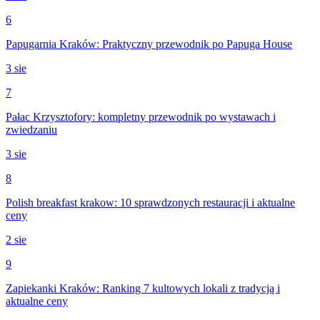
6
Papugarnia Kraków: Praktyczny przewodnik po Papuga House
3 sie
7
Pałac Krzysztofory: kompletny przewodnik po wystawach i
zwiedzaniu
3 sie
8
Polish breakfast krakow: 10 sprawdzonych restauracji i aktualne
ceny
2 sie
9
Zapiekanki Kraków: Ranking 7 kultowych lokali z tradycją i
aktualne ceny