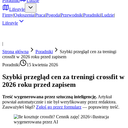
Poradniki
Ludzie
Lifestyle
Firmy
|
Ogłoszenia
|
Praca
|
Pogoda
|
Przewodnik
|
Poradniki
|
Ludzie
|
Lifestyle
|
Strona główna
Poradniki
Szybki przegląd cen za treningi
crossfit w 2026 roku przed zapisem
Poradniki
15 kwietnia 2026
Szybki przegląd cen za treningi crossfit w
2026 roku przed zapisem
Treść wygenerowana przez sztuczną inteligencję.
Artykuł
powstał automatycznie i nie był weryfikowany przez redaktora.
Zauważyłeś błąd?
Zgłoś go przez formularz
— poprawimy treść.
Ilustracja
wygenerowana przez AI