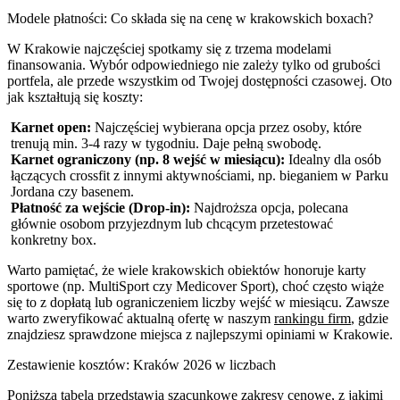
Modele płatności: Co składa się na cenę w krakowskich boxach?
W Krakowie najczęściej spotkamy się z trzema modelami
finansowania. Wybór odpowiedniego nie zależy tylko od grubości
portfela, ale przede wszystkim od Twojej dostępności czasowej. Oto
jak kształtują się koszty:
Karnet open:
Najczęściej wybierana opcja przez osoby, które
trenują min. 3-4 razy w tygodniu. Daje pełną swobodę.
Karnet ograniczony (np. 8 wejść w miesiącu):
Idealny dla osób
łączących crossfit z innymi aktywnościami, np. bieganiem w Parku
Jordana czy basenem.
Płatność za wejście (Drop-in):
Najdroższa opcja, polecana
głównie osobom przyjezdnym lub chcącym przetestować
konkretny box.
Warto pamiętać, że wiele krakowskich obiektów honoruje karty
sportowe (np. MultiSport czy Medicover Sport), choć często wiąże
się to z dopłatą lub ograniczeniem liczby wejść w miesiącu. Zawsze
warto zweryfikować aktualną ofertę w naszym
rankingu firm
, gdzie
znajdziesz sprawdzone miejsca z najlepszymi opiniami w Krakowie.
Zestawienie kosztów: Kraków 2026 w liczbach
Poniższa tabela przedstawia szacunkowe zakresy cenowe, z jakimi