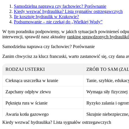
Samodzielna naprawa czy fachowiec? Porównanie
Kiedy wezwać hydraulika? Lista sygnałów ostrzegawczych
Ile kosztuje hydraulik w Krakowie?
Podsumowanie – nie czekaj do „Wielkiej Wody”
W tym poradniku podpowiemy, w jakich sytuacjach powinieneś odpuści
interwencji, sprawdź nasz aktualny
ranking sprawdzonych hydrauli
Samodzielna naprawa czy fachowiec? Porównanie
Zanim chwycisz za klucz francuski, warto zastanowić się, czy dana 
RODZAJ USTERKI
ZRÓB TO SAM (ZA
Cieknąca uszczelka w kranie
Tanie, szybkie, edukac
Zapchany odpływ zlewu
Wymaga siły fizycznej i
Pęknięta rura w ścianie
Ryzyko zalania i ogro
Awaria kotła gazowego
Skrajnie niebezpieczne
Kiedy wezwać hydraulika? Lista sygnałów ostrzegawczych