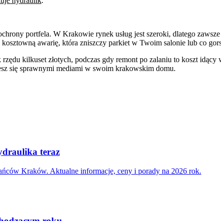
tuje hydraulik
.
chrony portfela. W Krakowie rynek usług jest szeroki, dlatego zawsze
w kosztowną awarię, która zniszczy parkiet w Twoim salonie lub co gor
 rzędu kilkuset złotych, podczas gdy remont po zalaniu to koszt idący
i ciesz się sprawnymi mediami w swoim krakowskim domu.
draulika teraz
ańców Kraków. Aktualne informacje, ceny i porady na 2026 rok.
chodzącym roku