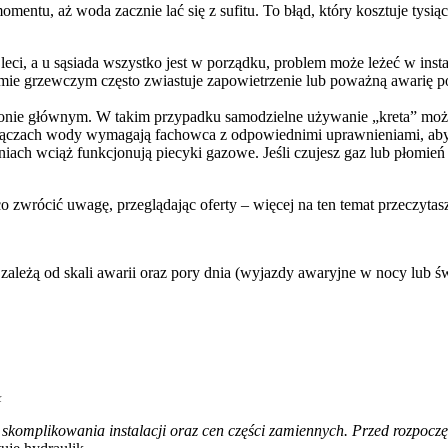
ntu, aż woda zacznie lać się z sufitu. To błąd, który kosztuje tysią
ci, a u sąsiada wszystko jest w porządku, problem może leżeć w inst
mie grzewczym często zwiastuje zapowietrzenie lub poważną awarię 
onie głównym. W takim przypadku samodzielne używanie „kreta” może p
yłączach wody wymagają fachowca z odpowiednimi uprawnieniami, aby
ch wciąż funkcjonują piecyki gazowe. Jeśli czujesz gaz lub płomień j
co zwrócić uwagę, przeglądając oferty – więcej na ten temat przeczyt
ależą od skali awarii oraz pory dnia (wyjazdy awaryjne w nocy lub świę
ł
 skomplikowania instalacji oraz cen części zamiennych. Przed rozpocz