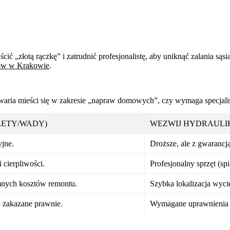
ć „złotą rączkę” i zatrudnić profesjonalistę, aby uniknąć zalania są
ków w Krakowie
.
awaria mieści się w zakresie „napraw domowych”, czy wymaga specjali
LETY/WADY)
WEZWIJ HYDRAULI
yjne.
Droższe, ale z gwarancją
 cierpliwości.
Profesjonalny sprzęt (sp
mnych kosztów remontu.
Szybka lokalizacja wyci
, zakazane prawnie.
Wymagane uprawnienia