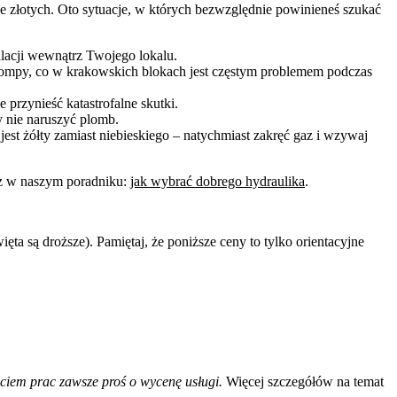
ce złotych. Oto sytuacje, w których bezwzględnie powinieneś szukać
alacji wewnątrz Twojego lokalu.
pompy, co w krakowskich blokach jest częstym problemem podczas
rzynieść katastrofalne skutki.
 nie naruszyć plomb.
est żółty zamiast niebieskiego – natychmiast zakręć gaz i wzywaj
asz w naszym poradniku:
jak wybrać dobrego hydraulika
.
ta są droższe). Pamiętaj, że poniższe ceny to tylko orientacyjne
ęciem prac zawsze proś o wycenę usługi.
Więcej szczegółów na temat