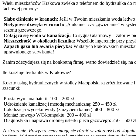
Wielu mieszkańców Krakowa zwleka z telefonem do hydraulika do mome
fachowej pomocy:
Słabe ciśnienie w kranach:
Jeśli w Twoim mieszkaniu woda ledwo le
Nietypowe dźwięki w rurach:
„Stukanie” czy „gwizdanie” w syste
sezonu grzewczego.
Cofająca się woda w kanalizacji:
To sygnał alarmowy – zator w pi
Nieszczelność w okolicach licznika:
Wszelkie ingerencje przy prz
Zapach gazu lub awaria piecyka:
W starych krakowskich mieszkania
uprawnionego serwisanta!
Zanim zdecydujesz się na konkretną firmę, warto dowiedzieć się, na 
Ile kosztuje hydraulik w Krakowie?
Koszty usług hydraulicznych w stolicy Małopolski są zróżnicowane i z
szacunki:
Prosta wymiana baterii: 100 – 200 zł
Udrożnienie kanalizacji metodą mechaniczną: 250 – 450 zł
Lokalizacja wycieku wody (z użyciem kamer): 400 – 800 zł
Montaż nowego WC/kompaktu: 200 – 400 zł
Diagnostyka i naprawa drobnej usterki pieca gazowego: 250 – 500 z
Zastrzeżenie: Powyższe ceny mogą się różnić w zależności od stopnia