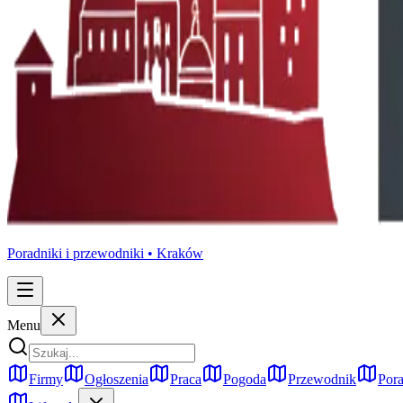
Poradniki i przewodniki •
Kraków
Menu
Firmy
Ogłoszenia
Praca
Pogoda
Przewodnik
Pora