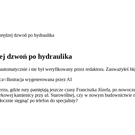
 prędzej dzwoń po hydraulika
zej dzwoń po hydraulika
 automatycznie i nie był weryfikowany przez redaktora. Zauważyłeś bł
Ilustracja wygenerowana przez AI
u, gdzie rury pamiętają jeszcze czasy Franciszka Józefa, po nowoczes
ekowej kamienicy przy ul. Starowiślnej, czy w nowym budownictwie n
cznie sięgnąć po telefon do specjalisty?