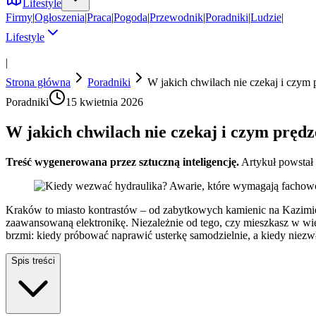
Lifestyle
Firmy
|
Ogłoszenia
|
Praca
|
Pogoda
|
Przewodnik
|
Poradniki
|
Ludzie
|
Lifestyle
|
Strona główna
Poradniki
W jakich chwilach nie czekaj i czym
Poradniki
15 kwietnia 2026
W jakich chwilach nie czekaj i czym pręd
Treść wygenerowana przez sztuczną inteligencję.
Artykuł powstał
Kraków to miasto kontrastów – od zabytkowych kamienic na Kazimierz
zaawansowaną elektronikę. Niezależnie od tego, czy mieszkasz w wi
brzmi: kiedy próbować naprawić usterkę samodzielnie, a kiedy niezwło
Spis treści