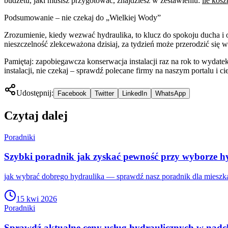
budżetu, jaki musisz przygotować, znajdziesz w zestawieniu:
ile kosz
Podsumowanie – nie czekaj do „Wielkiej Wody”
Zrozumienie, kiedy wezwać hydraulika, to klucz do spokoju ducha i o
nieszczelność zlekceważona dzisiaj, za tydzień może przerodzić się 
Pamiętaj: zapobiegawcza konserwacja instalacji raz na rok to wydatek
instalacji, nie czekaj – sprawdź polecane firmy na naszym portalu 
Udostępnij:
Facebook
Twitter
LinkedIn
WhatsApp
Czytaj dalej
Poradniki
Szybki poradnik jak zyskać pewność przy wyborze hy
jak wybrać dobrego hydraulika — sprawdź nasz poradnik dla mieszk
15 kwi 2026
Poradniki
Sprawdź aktualne ceny usług hydraulicznych w nad