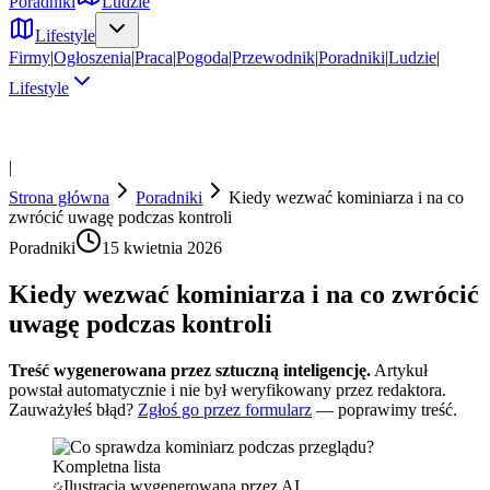
Poradniki
Ludzie
Lifestyle
Firmy
|
Ogłoszenia
|
Praca
|
Pogoda
|
Przewodnik
|
Poradniki
|
Ludzie
|
Lifestyle
|
Strona główna
Poradniki
Kiedy wezwać kominiarza i na co
zwrócić uwagę podczas kontroli
Poradniki
15 kwietnia 2026
Kiedy wezwać kominiarza i na co zwrócić
uwagę podczas kontroli
Treść wygenerowana przez sztuczną inteligencję.
Artykuł
powstał automatycznie i nie był weryfikowany przez redaktora.
Zauważyłeś błąd?
Zgłoś go przez formularz
— poprawimy treść.
Ilustracja wygenerowana przez AI