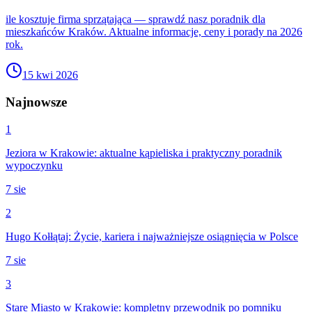
ile kosztuje firma sprzątająca — sprawdź nasz poradnik dla
mieszkańców Kraków. Aktualne informacje, ceny i porady na 2026
rok.
15 kwi 2026
Najnowsze
1
Jeziora w Krakowie: aktualne kąpieliska i praktyczny poradnik
wypoczynku
7 sie
2
Hugo Kołłątaj: Życie, kariera i najważniejsze osiągnięcia w Polsce
7 sie
3
Stare Miasto w Krakowie: kompletny przewodnik po pomniku