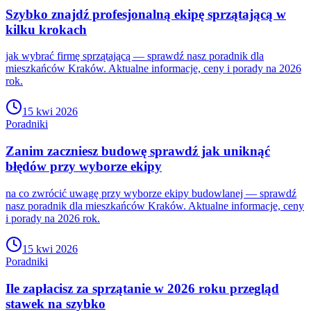
Szybko znajdź profesjonalną ekipę sprzątającą w
kilku krokach
jak wybrać firmę sprzątającą — sprawdź nasz poradnik dla
mieszkańców Kraków. Aktualne informacje, ceny i porady na 2026
rok.
15 kwi 2026
Poradniki
Zanim zaczniesz budowę sprawdź jak uniknąć
błędów przy wyborze ekipy
na co zwrócić uwagę przy wyborze ekipy budowlanej — sprawdź
nasz poradnik dla mieszkańców Kraków. Aktualne informacje, ceny
i porady na 2026 rok.
15 kwi 2026
Poradniki
Ile zapłacisz za sprzątanie w 2026 roku przegląd
stawek na szybko