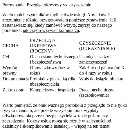
Porównanie: Przegląd okresowy vs. czyszczenie
Wielu moich czytelników myli te dwie usługi. Aby ułatwić
zrozumienie różnic, przygotowałem poniższe zestawienie. Jeśli
zastanawiasz się, kiedy zamówić wizytę, zajrzyj do naszego
poradnika:
jak często wzywać kominiarza
.
PRZEGLĄD
CZYSZCZENIE
CECHA
OKRESOWY
(UDRAŻNIANIE)
(ROCZNY)
Cel
Ocena stanu technicznego
Usunięcie sadzy i
i bezpieczeństwa
zanieczyszczeń
Wymóg
Obowiązkowy (raz w
Zależny od paliwa (od 3
prawny
roku)
do 4 razy w roku)
Dokumentacja
Protokół z pieczątką (dla
Wpis do książki obiektu
ubezpieczyciela)
Zakres prac
Kompleksowa inspekcja
Prace mechaniczne
(szczotkowanie)
Warto pamiętać, że brak ważnego protokołu z przeglądu to nie tylko
ryzyko mandatu, ale przede wszystkim brak wypłaty
odszkodowania przez ubezpieczyciela w razie pożaru czy
zaczadzenia. Koszty usług mogą się różnić w zależności od
dzielnicy i skomplikowania instalacji – więcej na ten temat