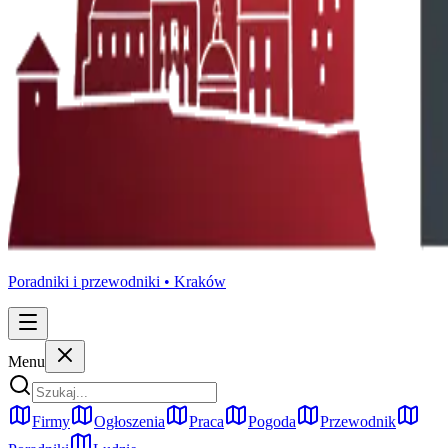
Poradniki i przewodniki •
Kraków
Menu
Firmy
Ogłoszenia
Praca
Pogoda
Przewodnik