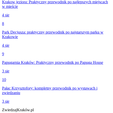
Krakow jeziora: Praktyczny przewodnik po najlepszych miejscach
w mieście
4 sie
8
Park Decjusza: praktyczny przewodnik po najstarszym parku w
Krakowie
4 sie
9
Papugarnia Kraków: Praktyczny przewodnik po Papuga House
3 sie
10
Pałac Krzysztofory: kompletny przewodnik po wystawach i
zwiedzaniu
3 sie
ZwiedzajKraków.pl