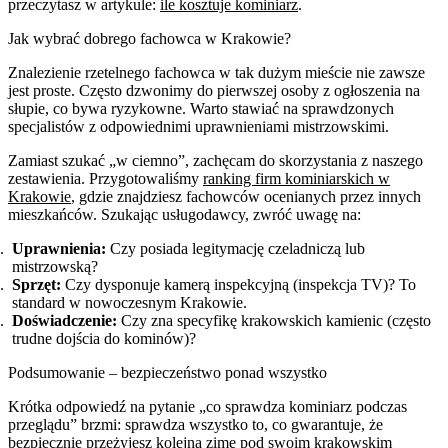
przeczytasz w artykule:
ile kosztuje kominiarz
.
Jak wybrać dobrego fachowca w Krakowie?
Znalezienie rzetelnego fachowca w tak dużym mieście nie zawsze
jest proste. Często dzwonimy do pierwszej osoby z ogłoszenia na
słupie, co bywa ryzykowne. Warto stawiać na sprawdzonych
specjalistów z odpowiednimi uprawnieniami mistrzowskimi.
Zamiast szukać „w ciemno”, zachęcam do skorzystania z naszego
zestawienia. Przygotowaliśmy
ranking firm kominiarskich w
Krakowie
, gdzie znajdziesz fachowców ocenianych przez innych
mieszkańców. Szukając usługodawcy, zwróć uwagę na:
Uprawnienia:
Czy posiada legitymację czeladniczą lub
mistrzowską?
Sprzęt:
Czy dysponuje kamerą inspekcyjną (inspekcja TV)? To
standard w nowoczesnym Krakowie.
Doświadczenie:
Czy zna specyfikę krakowskich kamienic (często
trudne dojścia do kominów)?
Podsumowanie – bezpieczeństwo ponad wszystko
Krótka odpowiedź na pytanie „co sprawdza kominiarz podczas
przeglądu” brzmi: sprawdza wszystko to, co gwarantuje, że
bezpiecznie przeżyjesz kolejną zimę pod swoim krakowskim