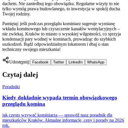
dachem. Nie zaniedbuj tego obowiązku. Regularne wizyty to nie
tylko wymóg prawa budowlanego, to inwestycja w spokój ducha
Twojej rodziny.
Pamiętaj: jeśli podczas przeglądu kominiarz sugeruje wymianę
wkładu kominowego lub czyszczenie kanałów wentylacyjnych –
nie zwlekaj. Kraków to miasto o wysokiej wilgotności, co sprzyja
kondensacji pary wodnej w kominach, prowadząc do szybkich
uszkodzeń. Bądź odpowiedzialnym lokatorem i dbaj o stan
techniczny swojego mieszkania!
Udostępnij:
Facebook
Twitter
LinkedIn
WhatsApp
Czytaj dalej
Poradniki
Kiedy dokładnie wypada termin obowiązkowego
przeglądu komina
jak często wzywać kominiarza — sprawdź nasz poradnik dla
mieszkańców Kraków. Aktualne informacje, ceny i porady na 2026
rok.