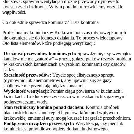
kluczowa, sprawna wentylacja i drożne przewody dymowe to
kwestia życia i zdrowia. W tym poradniku rozwiejemy wszelkie
wątpliwości.
Co dokładnie sprawdza kominiarz? Lista kontrolna
Profesjonalny kominiarz w Krakowie podczas rutynowej kontroli
nie ogranicza się do jednego działania. To proces wieloetapowy.
Oto lista elementów, które podlegają weryfikacji:
Drożność przewodów kominowych:
Sprawdzenie, czy wewnątrz
kanałów nie ma „zatorów” – gruzu, gniazd ptaków (częsty problem
w krakowskich kamienicach z wysokimi kominami) czy osadów
sadzy.
Szczelność przewodów:
Użycie specjalistycznego sprzętu
(dymownic lub anemometrów), aby upewnić się, że gazy
spalinowe nie przenikają między kanałami.
Wydolność wentylacji:
Pomiar ciągu powietrza w kuchniach i
łazienkach. To kluczowe zwłaszcza w mieszkaniach z gazowymi
podgrzewaczami wody.
Stan techniczny komina ponad dachem:
Kontrola obróbek
blacharskich oraz stanu cegieł i tynków, które pod wpływem
krakowskiej zmiennej aury mogą kruszeć i zagrażać przechodniom.
Podłączenia urządzeń grzewczych:
Weryfikacja, czy piec lub
kominek jest prawidłowo wpięty do kanału dymowego.