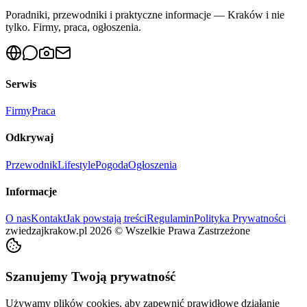
Poradniki, przewodniki i praktyczne informacje — Kraków i nie
tylko. Firmy, praca, ogłoszenia.
Serwis
Firmy
Praca
Odkrywaj
Przewodnik
Lifestyle
Pogoda
Ogłoszenia
Informacje
O nas
Kontakt
Jak powstają treści
Regulamin
Polityka Prywatności
zwiedzajkrakow.pl
2026
©
Wszelkie Prawa Zastrzeżone
Szanujemy Twoją prywatność
Używamy plików cookies, aby zapewnić prawidłowe działanie