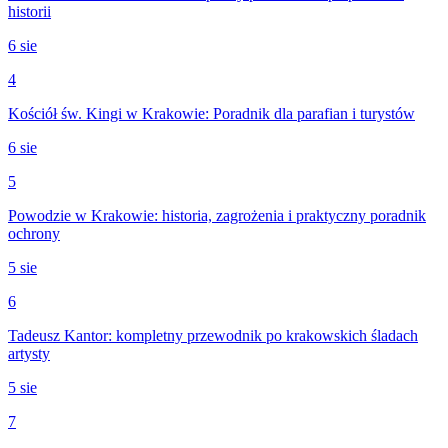
historii
6 sie
4
Kościół św. Kingi w Krakowie: Poradnik dla parafian i turystów
6 sie
5
Powodzie w Krakowie: historia, zagrożenia i praktyczny poradnik
ochrony
5 sie
6
Tadeusz Kantor: kompletny przewodnik po krakowskich śladach
artysty
5 sie
7