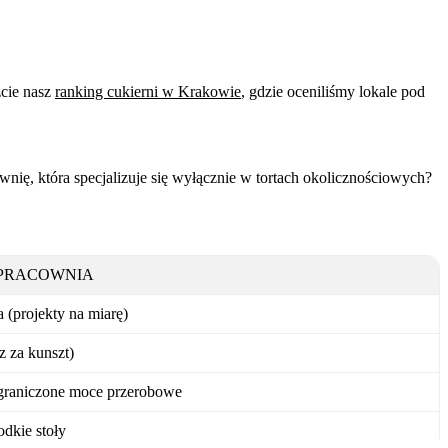
źcie nasz
ranking cukierni w Krakowie
, gdzie oceniliśmy lokale pod
nię, która specjalizuje się wyłącznie w tortach okolicznościowych?
PRACOWNIA
(projekty na miarę)
z za kunszt)
ograniczone moce przerobowe
łodkie stoły