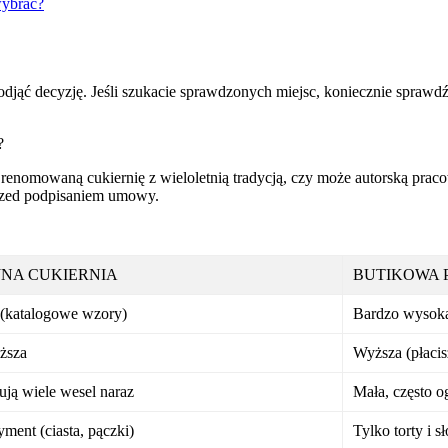
wybrać?
djąć decyzję. Jeśli szukacie sprawdzonych miejsc, koniecznie sprawd
?
enomowaną cukiernię z wieloletnią tradycją, czy może autorską pracow
przed podpisaniem umowy.
NA CUKIERNIA
BUTIKOWA 
(katalogowe wzory)
Bardzo wysoka 
ższa
Wyższa (płacis
ują wiele wesel naraz
Mała, często 
yment (ciasta, pączki)
Tylko torty i s