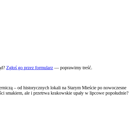
ąd?
Zgłoś go przez formularz
— poprawimy treść.
kierniczą – od historycznych lokali na Starym Mieście po nowoczesne
ości smakiem, ale i przetrwa krakowskie upały w lipcowe popołudnie?