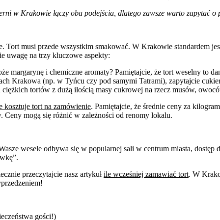
rni w Krakowie łączy oba podejścia, dlatego zawsze warto zapytać o po
amie. Tort musi przede wszystkim smakować. W Krakowie standardem jest
ie uwagę na trzy kluczowe aspekty:
 margarynę i chemiczne aromaty? Pamiętajcie, że tort weselny to dani
ach Krakowa (np. w Tyńcu czy pod samymi Tatrami), zapytajcie cukiernik
ciężkich tortów z dużą ilością masy cukrowej na rzecz musów, owoc
le kosztuje tort na zamówienie
. Pamiętajcie, że średnie ceny za kilogr
w. Ceny mogą się różnić w zależności od renomy lokalu.
 Wasze wesele odbywa się w popularnej sali w centrum miasta, dostęp 
ówkę”.
ecznie przeczytajcie nasz artykuł
ile wcześniej zamawiać tort
. W Krako
yprzedzeniem!
ieczeństwa gości!)