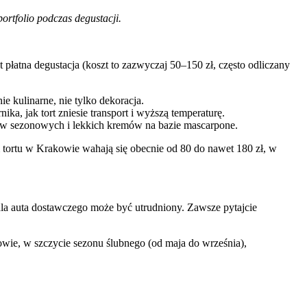
rtfolio podczas degustacji.
 płatna degustacja (koszt to zazwyczaj 50–150 zł, często odliczany
e kulinarne, nie tylko dekoracja.
a, jak tort zniesie transport i wyższą temperaturę.
ów sezonowych i lekkich kremów na bazie mascarpone.
am tortu w Krakowie wahają się obecnie od 80 do nawet 180 zł, w
dla auta dostawczego może być utrudniony. Zawsze pytajcie
wie, w szczycie sezonu ślubnego (od maja do września),