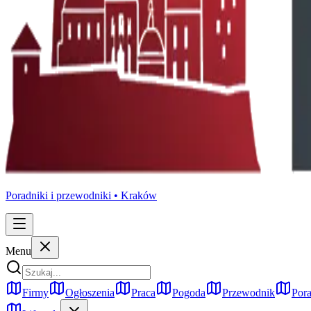
Poradniki i przewodniki •
Kraków
Menu
Firmy
Ogłoszenia
Praca
Pogoda
Przewodnik
Pora