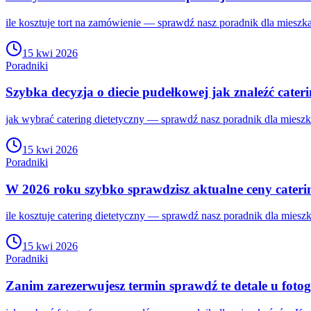
ile kosztuje tort na zamówienie — sprawdź nasz poradnik dla mieszk
15 kwi 2026
Poradniki
Szybka decyzja o diecie pudełkowej jak znaleźć cater
jak wybrać catering dietetyczny — sprawdź nasz poradnik dla miesz
15 kwi 2026
Poradniki
W 2026 roku szybko sprawdzisz aktualne ceny cater
ile kosztuje catering dietetyczny — sprawdź nasz poradnik dla mies
15 kwi 2026
Poradniki
Zanim zarezerwujesz termin sprawdź te detale u foto