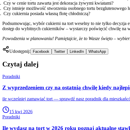
Czy w cenie tortu zawarta jest dekoracja żywymi kwiatami?
Czy istnieje możliwość stworzenia osobnego tortu bezglutenowego 
Czy cukiernia posiada własną flotę chłodniczą?
Podsumowując, wybór cukierni na tort weselny to nie tylko decyzja e
dostęp do wybitnych cukierników – wystarczy poświęcić chwilę na w
Powodzenia w planowaniu! Pamiętajcie, że to Wasze święto – wybierzc
Udostępnij:
Facebook
Twitter
LinkedIn
WhatsApp
Czytaj dalej
Poradniki
Z wyprzedzeniem czy na ostatnią chwilę kiedy najlepi
ile wcześniej zamawiać tort — sprawdź nasz poradnik dla mieszkańc
15 kwi 2026
Poradniki
Ile wydasz na tort w 2026 roku poznaj aktualne staw