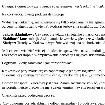
Uwaga: Podane powyżej różnice są uśrednione. Wiele lokalnych cukie
Na co zwrócić uwagę podczas degustacji?
Wybierając cukiernię, nie sugerujcie się tylko zdjęciami na Instagr
od ceny finalnego zamówienia). Podczas testowania smaków, zwróćc
Jakość składników:
Czy czuć prawdziwą śmietankę i masło, czy może
Stabilność konstrukcji:
Jeśli planujecie wesele w plenerze w okolic
Słodycz:
Trendy w Krakowie wyraźnie wskazują na odchodzenie od 
Jeśli chcecie wiedzieć więcej o budżecie, sprawdźcie nasz poradnik
i
zależności od stopnia skomplikowania dekoracji i użytych składnikó
Logistyka: kiedy zamawiać i jak transportować?
Krakowskie pary młode często zapominają o jednym: logistyce. Jeśli
cukiernię, czy oferują transport w cenie, czy doliczają tzw. „kilometr
Oprócz transportu, kluczowy jest czas. Zanim zaczniecie szukać, koni
najpopularniejsze pracownie mają zajęte terminy nawet z rocznym w
Checklista przed podjęciem decyzji:
Czy cukiernia posiada aktualny odbiór sanepidu? (To podstawa bezp