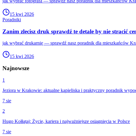
jak wybrać fotografa — sprawdź nasz poradnik dla mieszkańców Krak
15 kwi 2026
Poradniki
Zanim zlecisz druk sprawdź te detale by nie stracić c
jak wybrać drukarnię — sprawdź nasz poradnik dla mieszkańców Krak
15 kwi 2026
Najnowsze
1
Jeziora w Krakowie: aktualne kąpieliska i praktyczny poradnik wyp
7 sie
2
Hugo Kołłątaj: Życie, kariera i najważniejsze osiągnięcia w Polsce
7 sie