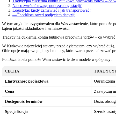
Tradycyjna cukiernia kontra butikowa pracownia tortów – co 
Na co zwrócić uwagę podczas degustacji?
Logistyka: kiedy zamawiać i jak transportować?
—
Checklista przed podjęciem decyzji:
W tym artykule przygotowałem dla Was zestawienie, które pomoże po
kątem jakości składników i terminowości.
Tradycyjna cukiernia kontra butikowa pracownia tortów – co wybrać
W Krakowie najczęściej stajemy przed dylematem: czy wybrać dużą, r
Obie opcje mają swoje plusy i minusy, które warto przeanalizować 
Poniższa tabela pomoże Wam zestawić te dwa modele współpracy:
CECHA
TRADYCYJ
Elastyczność projektowa
Ograniczona 
Cena
Zazwyczaj ni
Dostępność terminów
Duża, obsług
Specjalizacja
Szeroki asort