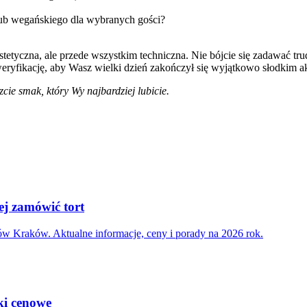
lub wegańskiego dla wybranych gości?
stetyczna, ale przede wszystkim techniczna. Nie bójcie się zadawać tr
eryfikację, aby Wasz wielki dzień zakończył się wyjątkowo słodkim a
ie smak, który Wy najbardziej lubicie.
ej zamówić tort
ów Kraków. Aktualne informacje, ceny i porady na 2026 rok.
ki cenowe