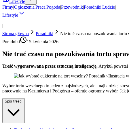
Lifestyle
Firmy
|
Ogłoszenia
|
Praca
|
Pogoda
|
Przewodnik
|
Poradniki
|
Ludzie
|
Lifestyle
|
Strona główna
Poradniki
Nie trać czasu na poszukiwania tortu
Poradniki
15 kwietnia 2026
Nie trać czasu na poszukiwania tortu spra
Treść wygenerowana przez sztuczną inteligencję.
Artykuł powstał
Ilustracja
Wybór tortu weselnego to jeden z najsłodszych, ale i najbardziej st
pracownie na Kazimierzu i Podgórzu – oferuje ogromny wybór. Jak je
Spis treści