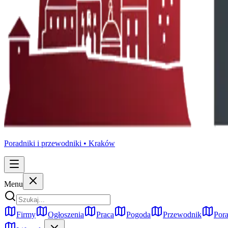
Poradniki i przewodniki •
Kraków
Menu
Firmy
Ogłoszenia
Praca
Pogoda
Przewodnik
Pora