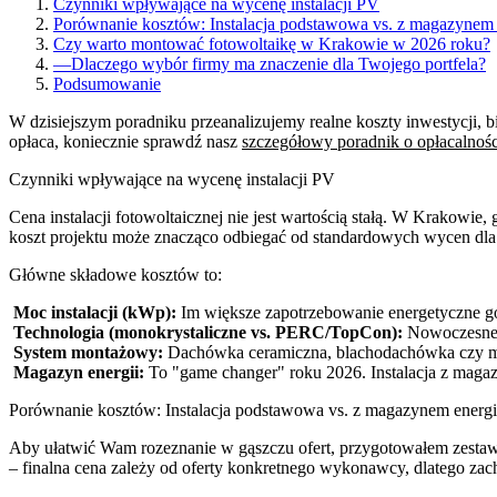
Czynniki wpływające na wycenę instalacji PV
Porównanie kosztów: Instalacja podstawowa vs. z magazynem 
Czy warto montować fotowoltaikę w Krakowie w 2026 roku?
—
Dlaczego wybór firmy ma znaczenie dla Twojego portfela?
Podsumowanie
W dzisiejszym poradniku przeanalizujemy realne koszty inwestycji, bi
opłaca, koniecznie sprawdź nasz
szczegółowy poradnik o opłacalnośc
Czynniki wpływające na wycenę instalacji PV
Cena instalacji fotowoltaicznej nie jest wartością stałą. W Krakow
koszt projektu może znacząco odbiegać od standardowych wycen dl
Główne składowe kosztów to:
Moc instalacji (kWp):
Im większe zapotrzebowanie energetyczne gos
Technologia (monokrystaliczne vs. PERC/TopCon):
Nowoczesne p
System montażowy:
Dachówka ceramiczna, blachodachówka czy mon
Magazyn energii:
To "game changer" roku 2026. Instalacja z maga
Porównanie kosztów: Instalacja podstawowa vs. z magazynem energi
Aby ułatwić Wam rozeznanie w gąszczu ofert, przygotowałem zestawie
– finalna cena zależy od oferty konkretnego wykonawcy, dlatego z