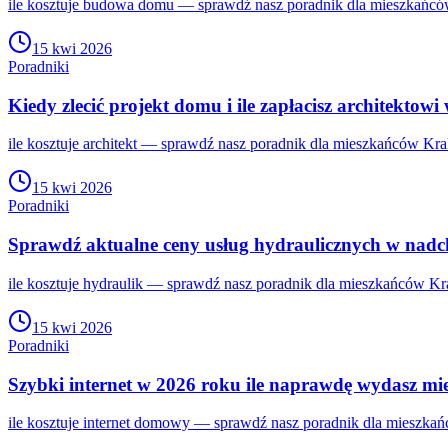
ile kosztuje budowa domu — sprawdź nasz poradnik dla mieszkańców
15 kwi 2026
Poradniki
Kiedy zlecić projekt domu i ile zapłacisz architektow
ile kosztuje architekt — sprawdź nasz poradnik dla mieszkańców Kra
15 kwi 2026
Poradniki
Sprawdź aktualne ceny usług hydraulicznych w nad
ile kosztuje hydraulik — sprawdź nasz poradnik dla mieszkańców Kra
15 kwi 2026
Poradniki
Szybki internet w 2026 roku ile naprawdę wydasz mie
ile kosztuje internet domowy — sprawdź nasz poradnik dla mieszkań