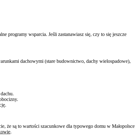
e programy wsparcia. Jeśli zastanawiasz się, czy to się jeszcze
mi warunkami dachowymi (stare budownictwo, dachy wielospadowe),
 dachu.
obocizny.
ję.
ajcie, że są to wartości szacunkowe dla typowego domu w Małopolsce
kowie
.