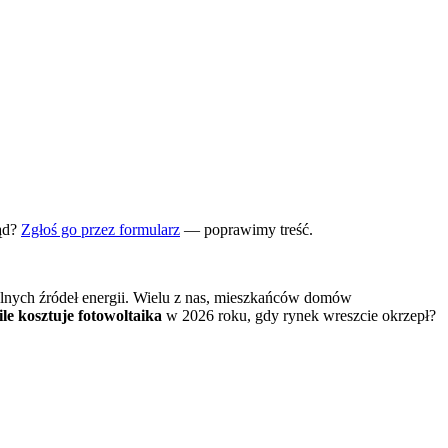
ąd?
Zgłoś go przez formularz
— poprawimy treść.
ialnych źródeł energii. Wielu z nas, mieszkańców domów
ile kosztuje fotowoltaika
w 2026 roku, gdy rynek wreszcie okrzepł?