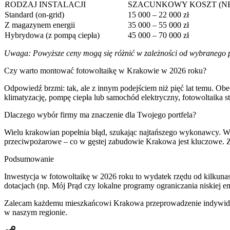
RODZAJ INSTALACJI
SZACUNKOWY KOSZT (N
Standard (on-grid)
15 000 – 22 000 zł
Z magazynem energii
35 000 – 55 000 zł
Hybrydowa (z pompą ciepła)
45 000 – 70 000 zł
Uwaga: Powyższe ceny mogą się różnić w zależności od wybranego pr
Czy warto montować fotowoltaikę w Krakowie w 2026 roku?
Odpowiedź brzmi: tak, ale z innym podejściem niż pięć lat temu. Obec
klimatyzację, pompę ciepła lub samochód elektryczny, fotowoltaika
Dlaczego wybór firmy ma znaczenie dla Twojego portfela?
Wielu krakowian popełnia błąd, szukając najtańszego wykonawcy. W 
przeciwpożarowe – co w gęstej zabudowie Krakowa jest kluczowe.
Podsumowanie
Inwestycja w fotowoltaikę w 2026 roku to wydatek rzędu od kilkunas
dotacjach (np. Mój Prąd czy lokalne programy ograniczania niskiej emi
Zalecam każdemu mieszkańcowi Krakowa przeprowadzenie indywidual
w naszym regionie.