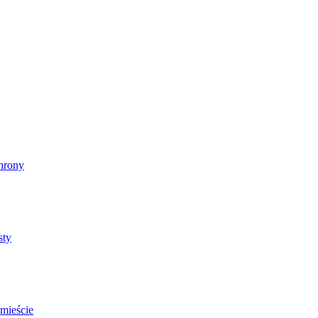
chrony
sty
mieście