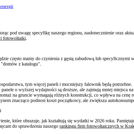
energii
orąc pod uwagę specyfikę naszego regionu, nasłonecznienie oraz aktualn
i fotowoltaiki
.
ie, gdzie często mamy do czynienia z gęstą zabudową lub specyficzny
a "domów z katalogu".
podarstwa, tym więcej paneli i mocniejszy falownik będą potrzebne.
anele o wyższej wydajności są droższe, ale zajmują mniej miejsca na
taż na gruncie wymagają różnych konstrukcji, co wpływa na cenę r
zynem znacząco podnosi koszt początkowy, ale zwiększa autokonsumpc
i
nie, które obrazuje, jak kształtują się wydatki w 2026 roku. Pamięt
achęcam do sprawdzenia naszego
rankingu firm fotowoltaicznych w Kra