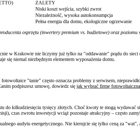
ETTO)
ZALETY
Niski koszt wejścia, szybki zwrot
Niezależność, wysoka autokonsumpcja
Pełna energia dla domu, ekologiczne ogrzewanie
oducenta osprzętu (inwertery premium vs. budżetowe) oraz poziomu s
nie w Krakowie nie liczymy już tylko na "oddawanie" prądu do sieci (n
 staje się niemal niezbędnym elementem wyposażenia domu.
fotowoltaice "tanie" często oznacza problemy z serwisem, nieprawidł
 Zanim podpiszesz umowę, dowiedz się
jak wybrać firmę fotowoltaiczn
tu do kilkudziesięciu tysięcy złotych. Choć kwoty te mogą wydawać si
sji), czas zwrotu inwestycji wciąż pozostaje atrakcyjny – często zamyk
nego audytu energetycznego. Nie kierujcie się tylko ceną za "wat"