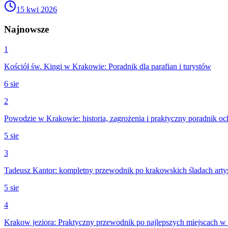
15 kwi 2026
Najnowsze
1
Kościół św. Kingi w Krakowie: Poradnik dla parafian i turystów
6 sie
2
Powodzie w Krakowie: historia, zagrożenia i praktyczny poradnik o
5 sie
3
Tadeusz Kantor: kompletny przewodnik po krakowskich śladach arty
5 sie
4
Krakow jeziora: Praktyczny przewodnik po najlepszych miejscach w 