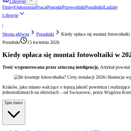
Lifestyle
Firmy
|
Ogłoszenia
|
Praca
|
Pogoda
|
Przewodnik
|
Poradniki
|
Ludzie
|
Lifestyle
|
Strona główna
Poradniki
Kiedy opłaca się montaż fotowoltaiki 
Poradniki
15 kwietnia 2026
Kiedy opłaca się montaż fotowoltaiki w 202
Treść wygenerowana przez sztuczną inteligencję.
Artykuł powstał
Ilustracja 
Kraków, jako miasto walczące o lepszą jakość powietrza i realizując
jednorodzinnych na obrzeżach – od Swoszowic, przez Wzgórza Krzes
Spis treści