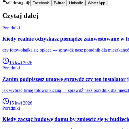
Udostępnij:
Facebook
Twitter
LinkedIn
WhatsApp
Czytaj dalej
Poradniki
Kiedy realnie odzyskasz pieniądze zainwestowane w f
czy fotowoltaika się opłaca — sprawdź nasz poradnik dla mieszkańc
15 kwi 2026
Poradniki
Zanim podpiszesz umowę sprawdź czy ten instalator 
jak wybrać firmę fotowoltaiczną — sprawdź nasz poradnik dla miesz
15 kwi 2026
Poradniki
Kiedy zacząć budowę domu by zmieścić się w budżeci