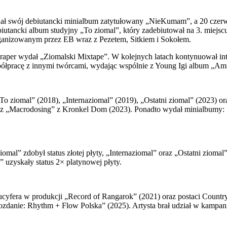
dał swój debiutancki minialbum zatytułowany „NieKumam”, a 20 czerwc
tancki album studyjny „To ziomal”, który zadebiutował na 3. miejscu 
organizowanym przez EB wraz z Pezetem, Sitkiem i Sokołem.
u raper wydał „Ziomalski Mixtape”. W kolejnych latach kontynuował in
spółpracę z innymi twórcami, wydając wspólnie z Young Igi album „A
ziomal” (2018), „Internaziomal” (2019), „Ostatni ziomal” (2023) ora
az „Macrodosing” z Kronkel Dom (2023). Ponadto wydał minialbumy: „
l” zdobył status złotej płyty, „Internaziomal” oraz „Ostatni ziomal” 
uzyskały status 2× platynowej płyty.
ucyfera w produkcji „Record of Rangarok” (2021) oraz postaci Countr
ozdanie: Rhythm + Flow Polska” (2025). Artysta brał udział w kampa