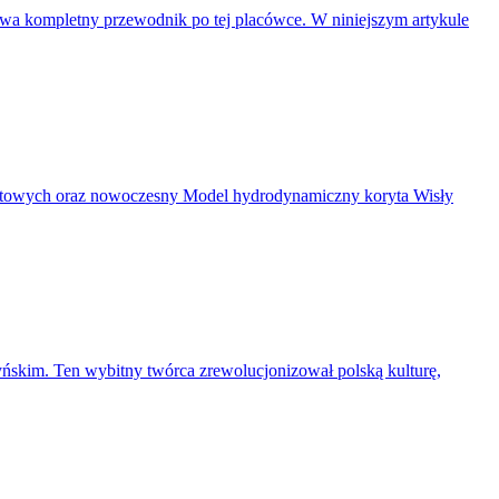
wa kompletny przewodnik po tej placówce. W niniejszym artykule
ntowych oraz nowoczesny Model hydrodynamiczny koryta Wisły
ńskim. Ten wybitny twórca zrewolucjonizował polską kulturę,