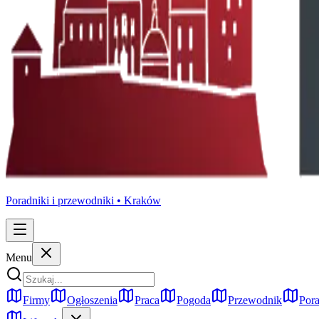
Poradniki i przewodniki •
Kraków
Menu
Firmy
Ogłoszenia
Praca
Pogoda
Przewodnik
Pora