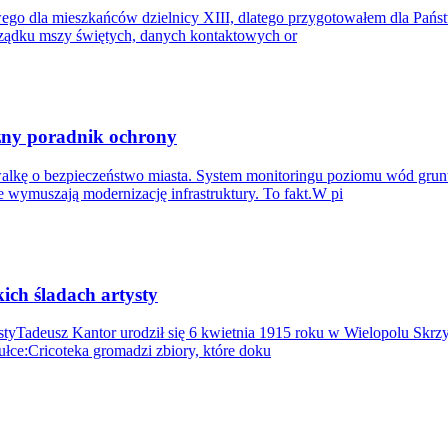
go dla mieszkańców dzielnicy XIII, dlatego przygotowałem dla Państ
rządku mszy świętych, danych kontaktowych or
czny poradnik ochrony
lkę o bezpieczeństwo miasta. System monitoringu poziomu wód gru
 wymuszają modernizację infrastruktury. To fakt.W pi
ch śladach artysty
tyTadeusz Kantor urodził się 6 kwietnia 1915 roku w Wielopolu Skrzy
ułce:Cricoteka gromadzi zbiory, które doku