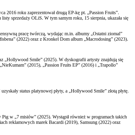
a 2016 roku zaprezentował drugą EP-kę pt. „Passion Fruits”.
listy sprzedaży OLiS. W tym samym roku, 15 sierpnia, ukazała się
tensywną pracę twórczą, wydając m.in. albumy „Ostatni ziomal”
mfisbena” (2022) oraz z Kronkel Dom album „Macrodosing” (2023).
z „Hollywood Smile” (2025). W dyskografii artysty znajdują się
NieKumam” (2015), „Passion Fruits EP” (2016) i „Trapollo”
uzyskały status platynowej płyty, a „Hollywood Smile” złotą płytę.
y Pig w „7 misiów” (2025). Wystąpił również w programach takich
niach reklamowych marek Bacardi (2019), Samsung (2022) oraz