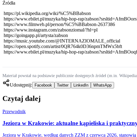
Źródła
https://pl.wikipedia.org/wiki/%C5%BBabson
https://www.ebilet.pl/muzyka/hip-hop-rap/zabson?srsltid=A
https://www.filmweb.pl/person/%C5%BBabson-2637386
https://www.instagram.com/zabsonziomal/?hl=pl
https://goingapp.pl/artysta/zabson
https://music.youtube.com/@INTERNAZIOMALE_official
https://open.spotify.com/artist/0QR764k0D36npmTMWx5bft
https://www.ebilet.pl/muzyka/hip-hop-rap/zabson?srsltid=
Materiał powstał na podstawie publicznie dostępnych źródeł (m.in. Wikipedia
Udostępnij:
Facebook
Twitter
LinkedIn
WhatsApp
Czytaj dalej
Przewodnik
Jeziora w Krakowie: aktualne kąpieliska i praktyc
Jeziora w Krakowie, według danych ZZM z czerwca 2026, stanowią k