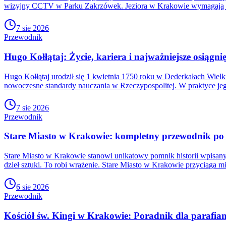
wizyjny CCTV w Parku Zakrzówek. Jeziora w Krakowie wymagają p
7 sie 2026
Przewodnik
Hugo Kołłątaj: Życie, kariera i najważniejsze osiągni
Hugo Kołłątaj urodził się 1 kwietnia 1750 roku w Dederkałach Wielki
nowoczesne standardy nauczania w Rzeczypospolitej. W praktyce jeg
7 sie 2026
Przewodnik
Stare Miasto w Krakowie: kompletny przewodnik po 
Stare Miasto w Krakowie stanowi unikatowy pomnik historii wpisan
dzieł sztuki. To robi wrażenie. Stare Miasto w Krakowie przyciąga mi
6 sie 2026
Przewodnik
Kościół św. Kingi w Krakowie: Poradnik dla parafian