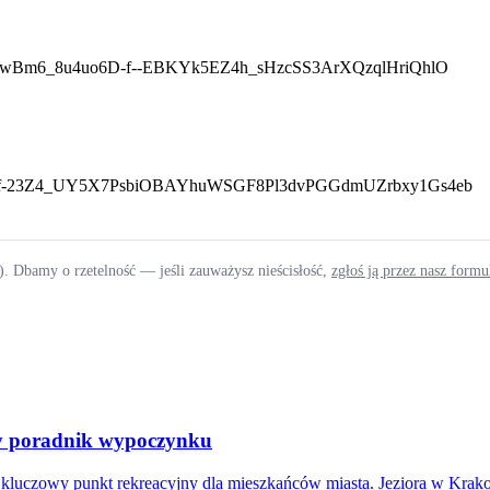
fmBOorswBm6_8u4uo6D-f--EBKYk5EZ4h_sHzcSS3ArXQzqlHriQhlO
AfmBOoqf-23Z4_UY5X7PsbiOBAYhuWSGF8Pl3dvPGGdmUZrbxy1Gs4eb
). Dbamy o rzetelność — jeśli zauważysz nieścisłość,
zgłoś ją przez nasz form
zny poradnik wypoczynku
luczowy punkt rekreacyjny dla mieszkańców miasta. Jeziora w Krakow