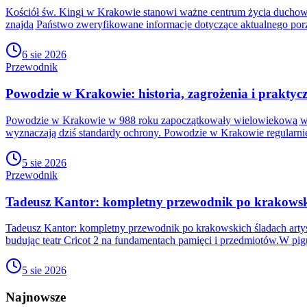
Kościół św. Kingi w Krakowie stanowi ważne centrum życia duchowe
znajdą Państwo zweryfikowane informacje dotyczące aktualnego po
6 sie 2026
Przewodnik
Powodzie w Krakowie: historia, zagrożenia i prakty
Powodzie w Krakowie w 988 roku zapoczątkowały wielowiekową wa
wyznaczają dziś standardy ochrony. Powodzie w Krakowie regularnie
5 sie 2026
Przewodnik
Tadeusz Kantor: kompletny przewodnik po krakowski
Tadeusz Kantor: kompletny przewodnik po krakowskich śladach artys
budując teatr Cricot 2 na fundamentach pamięci i przedmiotów.W pig
5 sie 2026
Najnowsze