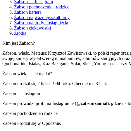
Żabson — Instagram
Żabson pochodzenie i rodzice
Żabson kariera
Żabson najważniejsze albumy
Żabson nagrody i osiągnięcia
Żabson ciekawostki
Źródła
Kim jest Żabson?
Żabson, właśc. Mateusz Krzysztof Zawistowski, to polski raper oraz 
swojej kariery wydał szereg minialbumów, albumów studyjnych oraz 
Quebonafide, Białas, Kaz Bałagane, Solar, Sitek, Young Leosia czy
Żabson wiek — ile ma lat?
Żabson urodził się 2 lipca 1994 roku. Obecnie ma 31 lat.
Żabson — Instagram
Żabson prowadzi profil na Instagramie (
@zabsonziomal
), gdzie na 
Żabson pochodzenie i rodzice
Żabson urodził się w Opocznie.