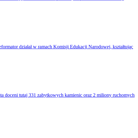
reformator działał w ramach Komisji Edukacji Narodowej, kształtując
a doceni tutaj 331 zabytkowych kamienic oraz 2 miliony ruchomych