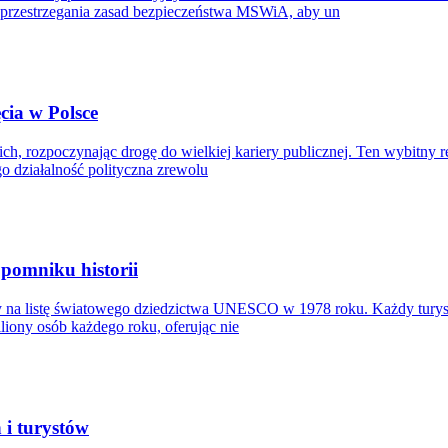
rzestrzegania zasad bezpieczeństwa MSWiA, aby un
ęcia w Polsce
ch, rozpoczynając drogę do wielkiej kariery publicznej. Ten wybitny 
o działalność polityczna zrewolu
pomniku historii
y na listę światowego dziedzictwa UNESCO w 1978 roku. Każdy turyst
liony osób każdego roku, oferując nie
 i turystów