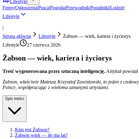
Lifestyle
Firmy
|
Ogłoszenia
|
Praca
|
Pogoda
|
Przewodnik
|
Poradniki
|
Ludzie
|
Lifestyle
|
Strona główna
Lifestyle
Żabson — wiek, kariera i życiorys
Lifestyle
27 czerwca 2026
Żabson — wiek, kariera i życiorys
Treść wygenerowana przez sztuczną inteligencję.
Artykuł powstał
Żabson, właściwie Mateusz Krzysztof Zawistowski, to jeden z czołowyc
Polsce, współpracując z wieloma uznanymi artystami.
Spis treści
Kim jest Żabson?
Żabson wiek — ile ma lat?