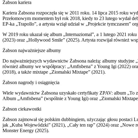
Żabson kariera
Kariera Żabsona rozpoczęła się w 2011 roku. 14 lipca 2015 roku wy
Przełomowym momentem był rok 2018, kiedy to 23 lutego wydał debiu
EP-ka „Trapollo”, a artysta wziął udział w „Projekcie tymczasem” 
W 2019 roku ukazał się album „Internaziomal”, a 1 lutego 2021 rok
(2023) oraz „Hollywood Smile” (2025). Artysta rozwijał również w
Żabson najważniejsze albumy
Do najważniejszych wydawnictw Żabsona należą: albumy studyjne „To 
również albumy we współpracy: „Amfisbena” z Young Igi (2022) or
(2018), a także mixtape „Ziomalski Mixtape” (2021).
Żabson nagrody i osiągnięcia
Wiele wydawnictw Żabsona uzyskało certyfikaty ZPAV: album „To zioma
Album „Amfisbena” (wspólnie z Young Igi) oraz „Ziomalski Mixtape” 
Żabson ciekawostki
Żabson zajmował się polskim dubbingiem, użyczając głosu postaci L
jak „Kuba Wojewódzki” (2021), „Cały ten rap” (2024) oraz „Nowe r
Monster Energy (2025).