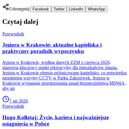
Udostępnij:
Facebook
Twitter
LinkedIn
WhatsApp
Czytaj dalej
Przewodnik
Jeziora w Krakowie: aktualne kąpieliska i
praktyczny poradnik wypoczynku
Jeziora w Krakowie, według danych ZZM z czerwca 2026,
stanowią kluczowy punkt rekreacyjny dla mieszkańców miasta.
Jeziora w Krakowie oferują zróżnicowane kąpielisko, co potwierdza
monitoring wizyjny CCTV w Parku Zakrzówek. Jeziora w
Krakowie wymagają przestrzegania zasad bezpieczeństwa MSWiA,
aby un
7 sie 2026
Przewodnik
Hugo Kołłątaj: Życie, kariera i najważniejsze
osiągnięcia w Polsce