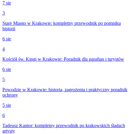
7 sie
3
Stare Miasto w Krakowie: kompletny przewodnik po pomniku
historii
6 sie
4
Kościół św. Kingi w Krakowie: Poradnik dla parafian i turystów
6 sie
5
Powodzie w Krakowie: historia, zagrożenia i praktyczny poradnik
ochrony
5 sie
6
Tadeusz Kantor: kompletny przewodnik po krakowskich śladach
artysty