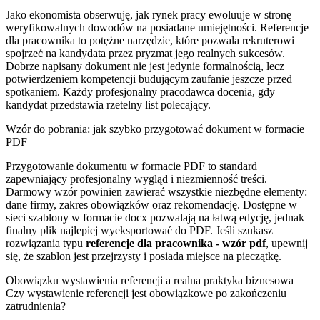
Jako ekonomista obserwuję, jak rynek pracy ewoluuje w stronę
weryfikowalnych dowodów na posiadane umiejętności. Referencje
dla pracownika to potężne narzędzie, które pozwala rekruterowi
spojrzeć na kandydata przez pryzmat jego realnych sukcesów.
Dobrze napisany dokument nie jest jedynie formalnością, lecz
potwierdzeniem kompetencji budującym zaufanie jeszcze przed
spotkaniem. Każdy profesjonalny pracodawca docenia, gdy
kandydat przedstawia rzetelny list polecający.
Wzór do pobrania: jak szybko przygotować dokument w formacie
PDF
Przygotowanie dokumentu w formacie PDF to standard
zapewniający profesjonalny wygląd i niezmienność treści.
Darmowy wzór powinien zawierać wszystkie niezbędne elementy:
dane firmy, zakres obowiązków oraz rekomendację. Dostępne w
sieci szablony w formacie docx pozwalają na łatwą edycję, jednak
finalny plik najlepiej wyeksportować do PDF. Jeśli szukasz
rozwiązania typu
referencje dla pracownika - wzór pdf
, upewnij
się, że szablon jest przejrzysty i posiada miejsce na pieczątkę.
Obowiązku wystawienia referencji a realna praktyka biznesowa
Czy wystawienie referencji jest obowiązkowe po zakończeniu
zatrudnienia?