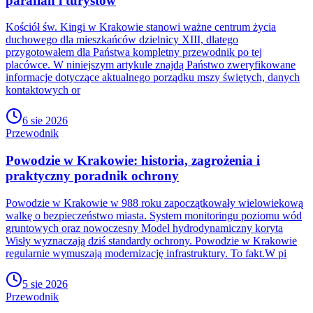
parafian i turystów
Kościół św. Kingi w Krakowie stanowi ważne centrum życia
duchowego dla mieszkańców dzielnicy XIII, dlatego
przygotowałem dla Państwa kompletny przewodnik po tej
placówce. W niniejszym artykule znajdą Państwo zweryfikowane
informacje dotyczące aktualnego porządku mszy świętych, danych
kontaktowych or
6 sie 2026
Przewodnik
Powodzie w Krakowie: historia, zagrożenia i
praktyczny poradnik ochrony
Powodzie w Krakowie w 988 roku zapoczątkowały wielowiekową
walkę o bezpieczeństwo miasta. System monitoringu poziomu wód
gruntowych oraz nowoczesny Model hydrodynamiczny koryta
Wisły wyznaczają dziś standardy ochrony. Powodzie w Krakowie
regularnie wymuszają modernizację infrastruktury. To fakt.W pi
5 sie 2026
Przewodnik