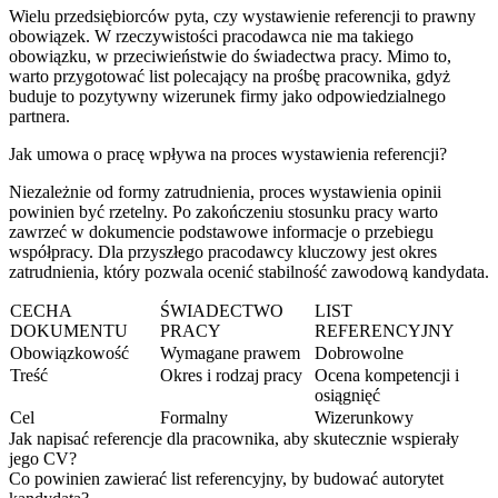
Wielu przedsiębiorców pyta, czy wystawienie referencji to prawny
obowiązek. W rzeczywistości pracodawca nie ma takiego
obowiązku, w przeciwieństwie do świadectwa pracy. Mimo to,
warto przygotować list polecający na prośbę pracownika, gdyż
buduje to pozytywny wizerunek firmy jako odpowiedzialnego
partnera.
Jak umowa o pracę wpływa na proces wystawienia referencji?
Niezależnie od formy zatrudnienia, proces wystawienia opinii
powinien być rzetelny. Po zakończeniu stosunku pracy warto
zawrzeć w dokumencie podstawowe informacje o przebiegu
współpracy. Dla przyszłego pracodawcy kluczowy jest okres
zatrudnienia, który pozwala ocenić stabilność zawodową kandydata.
CECHA
ŚWIADECTWO
LIST
DOKUMENTU
PRACY
REFERENCYJNY
Obowiązkowość
Wymagane prawem
Dobrowolne
Treść
Okres i rodzaj pracy
Ocena kompetencji i
osiągnięć
Cel
Formalny
Wizerunkowy
Jak napisać referencje dla pracownika, aby skutecznie wspierały
jego CV?
Co powinien zawierać list referencyjny, by budować autorytet