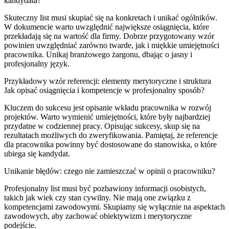
kandydata?
Skuteczny list musi skupiać się na konkretach i unikać ogólników.
W dokumencie warto uwzględnić największe osiągnięcia, które
przekładają się na wartość dla firmy. Dobrze przygotowany wzór
powinien uwzględniać zarówno twarde, jak i miękkie umiejętności
pracownika. Unikaj branżowego żargonu, dbając o jasny i
profesjonalny język.
Przykładowy wzór referencji: elementy merytoryczne i struktura
Jak opisać osiągnięcia i kompetencje w profesjonalny sposób?
Kluczem do sukcesu jest opisanie wkładu pracownika w rozwój
projektów. Warto wymienić umiejętności, które były najbardziej
przydatne w codziennej pracy. Opisując sukcesy, skup się na
rezultatach możliwych do zweryfikowania. Pamiętaj, że referencje
dla pracownika powinny być dostosowane do stanowiska, o które
ubiega się kandydat.
Unikanie błędów: czego nie zamieszczać w opinii o pracowniku?
Profesjonalny list musi być pozbawiony informacji osobistych,
takich jak wiek czy stan cywilny. Nie mają one związku z
kompetencjami zawodowymi. Skupiamy się wyłącznie na aspektach
zawodowych, aby zachować obiektywizm i merytoryczne
podejście.