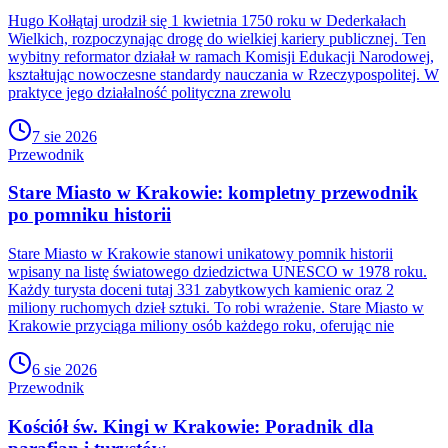
Hugo Kołłątaj urodził się 1 kwietnia 1750 roku w Dederkałach
Wielkich, rozpoczynając drogę do wielkiej kariery publicznej. Ten
wybitny reformator działał w ramach Komisji Edukacji Narodowej,
kształtując nowoczesne standardy nauczania w Rzeczypospolitej. W
praktyce jego działalność polityczna zrewolu
7 sie 2026
Przewodnik
Stare Miasto w Krakowie: kompletny przewodnik
po pomniku historii
Stare Miasto w Krakowie stanowi unikatowy pomnik historii
wpisany na listę światowego dziedzictwa UNESCO w 1978 roku.
Każdy turysta doceni tutaj 331 zabytkowych kamienic oraz 2
miliony ruchomych dzieł sztuki. To robi wrażenie. Stare Miasto w
Krakowie przyciąga miliony osób każdego roku, oferując nie
6 sie 2026
Przewodnik
Kościół św. Kingi w Krakowie: Poradnik dla