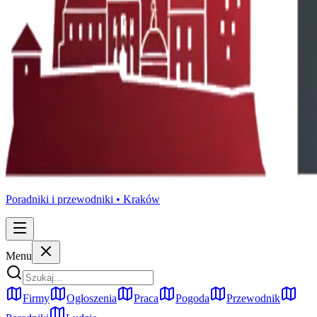
Poradniki i przewodniki •
Kraków
Menu
Firmy
Ogłoszenia
Praca
Pogoda
Przewodnik