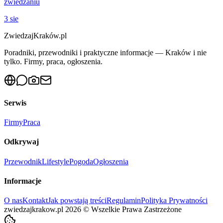
zwiedzaniu
3 sie
ZwiedzajKraków.pl
Poradniki, przewodniki i praktyczne informacje — Kraków i nie
tylko. Firmy, praca, ogłoszenia.
Serwis
Firmy
Praca
Odkrywaj
Przewodnik
Lifestyle
Pogoda
Ogłoszenia
Informacje
O nas
Kontakt
Jak powstają treści
Regulamin
Polityka Prywatności
zwiedzajkrakow.pl
2026
©
Wszelkie Prawa Zastrzeżone