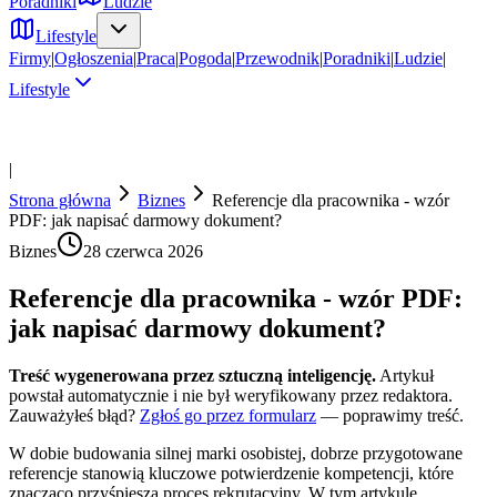
Poradniki
Ludzie
Lifestyle
Firmy
|
Ogłoszenia
|
Praca
|
Pogoda
|
Przewodnik
|
Poradniki
|
Ludzie
|
Lifestyle
|
Strona główna
Biznes
Referencje dla pracownika - wzór
PDF: jak napisać darmowy dokument?
Biznes
28 czerwca 2026
Referencje dla pracownika - wzór PDF:
jak napisać darmowy dokument?
Treść wygenerowana przez sztuczną inteligencję.
Artykuł
powstał automatycznie i nie był weryfikowany przez redaktora.
Zauważyłeś błąd?
Zgłoś go przez formularz
— poprawimy treść.
W dobie budowania silnej marki osobistej, dobrze przygotowane
referencje stanowią kluczowe potwierdzenie kompetencji, które
znacząco przyśpiesza proces rekrutacyjny. W tym artykule