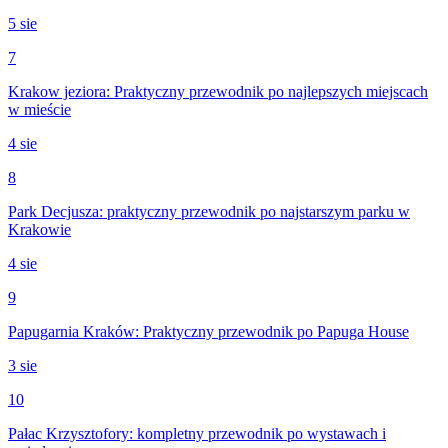
5 sie
7
Krakow jeziora: Praktyczny przewodnik po najlepszych miejscach
w mieście
4 sie
8
Park Decjusza: praktyczny przewodnik po najstarszym parku w
Krakowie
4 sie
9
Papugarnia Kraków: Praktyczny przewodnik po Papuga House
3 sie
10
Pałac Krzysztofory: kompletny przewodnik po wystawach i