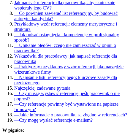
Jak napisać referencje dla pracownika, aby skutecznie
wspierały jego CV?
—
Co powinien zawierać list referencyjny, by budować
autorytet kandydata?
Przykładowy wzór referencji: elementy merytoryczne i
struktura
—
Jak opisać osiągnięcia i kompetencje w profesjonalny
sposób?
—
Unikanie błędów: czego nie zamieszczać w opinii o
pracowniku?
Wskazówki dla pracodawcy: jak napisać referencje dla
pracownika
—
Praktyczny przykładowy wzór referencji jako narzędzie
wizerunkowe firmy
—
Napisanie listu referencyjnego: kluczowe zasady dla
przełożonego
Najczęściej zadawane pytania
—
Czy muszę wystawić referencje, jeśli pracownik o nie
poprosi?
—
Czy referencje powinny być wystawione na papierze
firmowym?
—
Jakie informacje o pracowniku są zbędne w referencjach?
—
Czy mogę wysłać referencje e-mailem?
W pigułce: