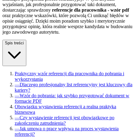
wyjaśniam, jak profesjonalnie przygotować taki dokument,
dostarczając sprawdzony
referencje dla pracownika - wzór pdf
oraz praktyczne wskazówki, które pozwolą Ci uniknąć błędów w
opisie osiągnięć. Dzięki moim poradom szybko i merytorycznie
przygotujesz opinię, która realnie wesprze kandydata w budowaniu
jego zawodowego autorytetu.
Spis treści
Praktyczny wzór referencji dla pracownika do pobrania i
wykorzystania
—
Dlaczego profesjonalny list referencyjny jest kluczowy dla
kariery?
—
Wzór do pobrania: jak szybko przygotować dokument w
formacie PDF
Obowiązku wystawienia referencji a realna praktyka
biznesowa
—
Czy wystawienie referencji jest obowiązkowe po
zakończeniu zatrudnienia?
—
Jak umowa o pracę wpływa na proces wystawienia
referencji?