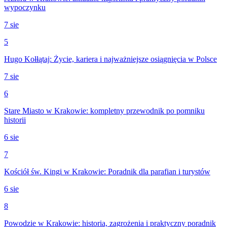
wypoczynku
7 sie
5
Hugo Kołłątaj: Życie, kariera i najważniejsze osiągnięcia w Polsce
7 sie
6
Stare Miasto w Krakowie: kompletny przewodnik po pomniku
historii
6 sie
7
Kościół św. Kingi w Krakowie: Poradnik dla parafian i turystów
6 sie
8
Powodzie w Krakowie: historia, zagrożenia i praktyczny poradnik