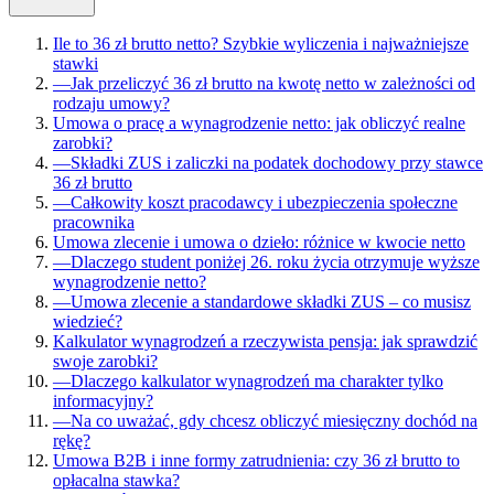
Ile to 36 zł brutto netto? Szybkie wyliczenia i najważniejsze
stawki
—
Jak przeliczyć 36 zł brutto na kwotę netto w zależności od
rodzaju umowy?
Umowa o pracę a wynagrodzenie netto: jak obliczyć realne
zarobki?
—
Składki ZUS i zaliczki na podatek dochodowy przy stawce
36 zł brutto
—
Całkowity koszt pracodawcy i ubezpieczenia społeczne
pracownika
Umowa zlecenie i umowa o dzieło: różnice w kwocie netto
—
Dlaczego student poniżej 26. roku życia otrzymuje wyższe
wynagrodzenie netto?
—
Umowa zlecenie a standardowe składki ZUS – co musisz
wiedzieć?
Kalkulator wynagrodzeń a rzeczywista pensja: jak sprawdzić
swoje zarobki?
—
Dlaczego kalkulator wynagrodzeń ma charakter tylko
informacyjny?
—
Na co uważać, gdy chcesz obliczyć miesięczny dochód na
rękę?
Umowa B2B i inne formy zatrudnienia: czy 36 zł brutto to
opłacalna stawka?