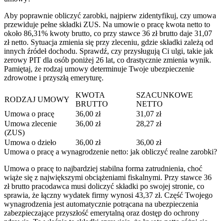
Aby poprawnie obliczyć zarobki, najpierw zidentyfikuj, czy umowa
przewiduje pełne składki ZUS. Na umowie o pracę kwota netto to
około 86,31% kwoty brutto, co przy stawce 36 zł brutto daje 31,07
zł netto. Sytuacja zmienia się przy zleceniu, gdzie składki zależą od
innych źródeł dochodu. Sprawdź, czy przysługują Ci ulgi, takie jak
zerowy PIT dla osób poniżej 26 lat, co drastycznie zmienia wynik.
Pamiętaj, że rodzaj umowy determinuje Twoje ubezpieczenie
zdrowotne i przyszłą emeryturę.
KWOTA
SZACUNKOWE
RODZAJ UMOWY
BRUTTO
NETTO
Umowa o pracę
36,00 zł
31,07 zł
Umowa zlecenie
36,00 zł
28,27 zł
(ZUS)
Umowa o dzieło
36,00 zł
36,00 zł
Umowa o pracę a wynagrodzenie netto: jak obliczyć realne zarobki?
Umowa o pracę to najbardziej stabilna forma zatrudnienia, choć
wiąże się z największymi obciążeniami fiskalnymi. Przy stawce 36
zł brutto pracodawca musi doliczyć składki po swojej stronie, co
sprawia, że łączny wydatek firmy wynosi 43,37 zł. Część Twojego
wynagrodzenia jest automatycznie potrącana na ubezpieczenia
zabezpieczające przyszłość emerytalną oraz dostęp do ochrony