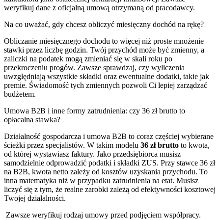
weryfikuj dane z oficjalną umową otrzymaną od pracodawcy.
Na co uważać, gdy chcesz obliczyć miesięczny dochód na rękę?
Obliczanie miesięcznego dochodu to więcej niż proste mnożenie
stawki przez liczbę godzin. Twój przychód może być zmienny, a
zaliczki na podatek mogą zmieniać się w skali roku po
przekroczeniu progów. Zawsze sprawdzaj, czy wyliczenia
uwzględniają wszystkie składki oraz ewentualne dodatki, takie jak
premie. Świadomość tych zmiennych pozwoli Ci lepiej zarządzać
budżetem.
Umowa B2B i inne formy zatrudnienia: czy 36 zł brutto to
opłacalna stawka?
Działalność gospodarcza i umowa B2B to coraz częściej wybierane
ścieżki przez specjalistów. W takim modelu
36 zł brutto
to kwota,
od której wystawiasz faktury. Jako przedsiębiorca musisz
samodzielnie odprowadzić podatki i składki ZUS. Przy stawce 36 zł
na B2B, kwota netto zależy od kosztów uzyskania przychodu. To
inna matematyka niż w przypadku zatrudnienia na etat. Musisz
liczyć się z tym, że realne zarobki zależą od efektywności kosztowej
Twojej działalności.
Zawsze weryfikuj rodzaj umowy przed podjęciem współpracy.