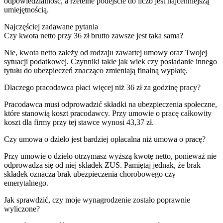
odpowiedzialność, a rzetelne podejście do liczb jest najcenniejszą
umiejętnością.
Najczęściej zadawane pytania
Czy kwota netto przy 36 zł brutto zawsze jest taka sama?
Nie, kwota netto zależy od rodzaju zawartej umowy oraz Twojej
sytuacji podatkowej. Czynniki takie jak wiek czy posiadanie innego
tytułu do ubezpieczeń znacząco zmieniają finalną wypłatę.
Dlaczego pracodawca płaci więcej niż 36 zł za godzinę pracy?
Pracodawca musi odprowadzić składki na ubezpieczenia społeczne,
które stanowią koszt pracodawcy. Przy umowie o pracę całkowity
koszt dla firmy przy tej stawce wynosi 43,37 zł.
Czy umowa o dzieło jest bardziej opłacalna niż umowa o pracę?
Przy umowie o dzieło otrzymasz wyższą kwotę netto, ponieważ nie
odprowadza się od niej składek ZUS. Pamiętaj jednak, że brak
składek oznacza brak ubezpieczenia chorobowego czy
emerytalnego.
Jak sprawdzić, czy moje wynagrodzenie zostało poprawnie
wyliczone?