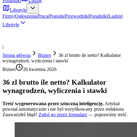
Poradniki
Ludzie
Lifestyle
Firmy
|
Ogłoszenia
|
Praca
|
Pogoda
|
Przewodnik
|
Poradniki
|
Ludzie
|
Lifestyle
|
Strona główna
Biznes
36 zl brutto ile netto? Kalkulator
wynagrodzeń, wyliczenia i stawki
Biznes
26 kwietnia 2026
36 zl brutto ile netto? Kalkulator
wynagrodzeń, wyliczenia i stawki
Treść wygenerowana przez sztuczną inteligencję.
Artykuł
powstał automatycznie i nie był weryfikowany przez redaktora.
Zauważyłeś błąd?
Zgłoś go przez formularz
— poprawimy treść.