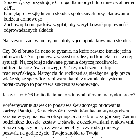
Sprawdź, czy przysługuje Ci ulga dla młodych lub inne zwolnienia
z PIT.
Pamiętaj o uwzględnieniu składek społecznych przy planowaniu
budżetu domowego.
Zachowuj kopie pasków wypłat, aby weryfikować poprawność
odprowadzanych składek.
Najczęściej zadawane pytania dotyczące opodatkowania i składek
Czy 36 zl brutto ile netto to pytanie, na które zawsze istnieje jedna
odpowiedź? Nie, ponieważ wszystko zależy od kontekstu i Twojej
sytuacji. Najczęściej zadawane pytania dotyczą możliwości
odliczenia kosztów, zerowego PIT czy rozliczenia urlopu
macierzyńskiego. Narzędzia do rozliczeń są niezbędne, gdy praca
wiąże się ze specyficznymi warunkami. Zrozumienie systemu
podatkowego to podstawa sukcesu zawodowego.
Jak zestawić 36 brutto ile to netto z innymi ofertami na rynku pracy?
Porównywanie stawek to podstawa świadomego budowania
kariery. Pamiętaj, że większość uczestników badań wynagrodzeń
zarabia więcej niż osoba otrzymująca 36 zł brutto za godzinę. Zanim
podejmiesz decyzję, zestaw tę stawkę z oczekiwaniami rynkowymi.
Sprawdzaj, czy pensja zawiera benefity i czy rodzaj umowy
pozwala na godne życie. Twoje zarobki to Twoja