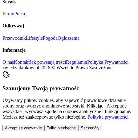
Serwis
Firmy
Praca
Odkrywaj
Przewodnik
Lifestyle
Pogoda
Ogłoszenia
Informacje
O nas
Kontakt
Jak powstają treści
Regulamin
Polityka Prywatności
zwiedzajkrakow.pl
2026
©
Wszelkie Prawa Zastrzeżone
Szanujemy Twoją prywatność
Używamy plików cookies, aby zapewnić prawidłowe działanie
strony oraz tworzyć anonimowe statystyki. Klikając "Akceptuję
wszystkie" wyrażasz zgodę na cookies analityczne i funkcjonalne.
Możesz też zaakceptować tylko niezbędne.
Polityka prywatności
Akceptuję wszystkie
Tylko niezbędne
Szczegóły