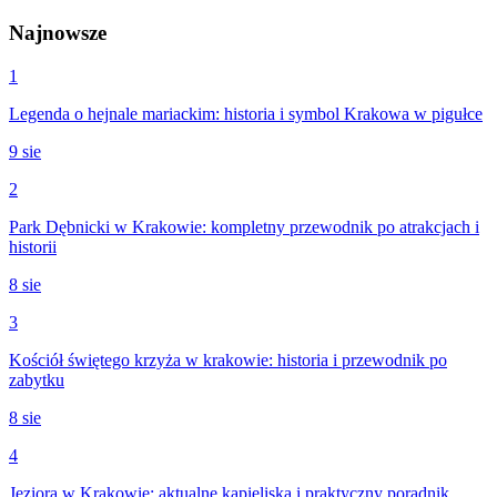
Najnowsze
1
Legenda o hejnale mariackim: historia i symbol Krakowa w pigułce
9 sie
2
Park Dębnicki w Krakowie: kompletny przewodnik po atrakcjach i
historii
8 sie
3
Kościół świętego krzyża w krakowie: historia i przewodnik po
zabytku
8 sie
4
Jeziora w Krakowie: aktualne kąpieliska i praktyczny poradnik