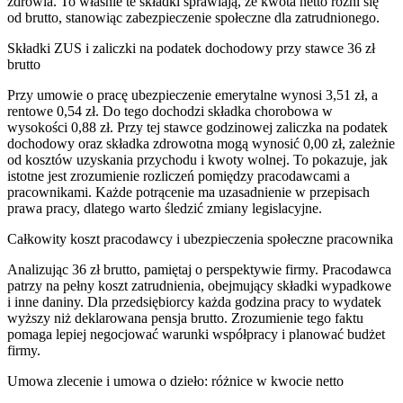
zdrowia. To właśnie te składki sprawiają, że kwota netto różni się
od brutto, stanowiąc zabezpieczenie społeczne dla zatrudnionego.
Składki ZUS i zaliczki na podatek dochodowy przy stawce 36 zł
brutto
Przy umowie o pracę ubezpieczenie emerytalne wynosi 3,51 zł, a
rentowe 0,54 zł. Do tego dochodzi składka chorobowa w
wysokości 0,88 zł. Przy tej stawce godzinowej zaliczka na podatek
dochodowy oraz składka zdrowotna mogą wynosić 0,00 zł, zależnie
od kosztów uzyskania przychodu i kwoty wolnej. To pokazuje, jak
istotne jest zrozumienie rozliczeń pomiędzy pracodawcami a
pracownikami. Każde potrącenie ma uzasadnienie w przepisach
prawa pracy, dlatego warto śledzić zmiany legislacyjne.
Całkowity koszt pracodawcy i ubezpieczenia społeczne pracownika
Analizując 36 zł brutto, pamiętaj o perspektywie firmy. Pracodawca
patrzy na pełny koszt zatrudnienia, obejmujący składki wypadkowe
i inne daniny. Dla przedsiębiorcy każda godzina pracy to wydatek
wyższy niż deklarowana pensja brutto. Zrozumienie tego faktu
pomaga lepiej negocjować warunki współpracy i planować budżet
firmy.
Umowa zlecenie i umowa o dzieło: różnice w kwocie netto