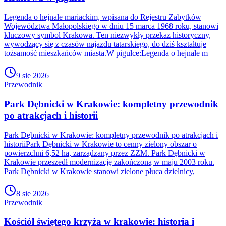
Legenda o hejnale mariackim, wpisana do Rejestru Zabytków
Województwa Małopolskiego w dniu 15 marca 1968 roku, stanowi
kluczowy symbol Krakowa. Ten niezwykły przekaz historyczny,
wywodzący się z czasów najazdu tatarskiego, do dziś kształtuje
tożsamość mieszkańców miasta.W pigułce:Legenda o hejnale m
9 sie 2026
Przewodnik
Park Dębnicki w Krakowie: kompletny przewodnik
po atrakcjach i historii
Park Dębnicki w Krakowie: kompletny przewodnik po atrakcjach i
historiiPark Dębnicki w Krakowie to cenny zielony obszar o
powierzchni 6,52 ha, zarządzany przez ZZM. Park Dębnicki w
Krakowie przeszedł modernizację zakończoną w maju 2003 roku.
Park Dębnicki w Krakowie stanowi zielone płuca dzielnicy,
8 sie 2026
Przewodnik
Kościół świętego krzyża w krakowie: historia i