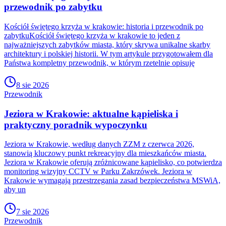
przewodnik po zabytku
Kościół świętego krzyża w krakowie: historia i przewodnik po
zabytkuKościół świętego krzyża w krakowie to jeden z
najważniejszych zabytków miasta, który skrywa unikalne skarby
architektury i polskiej historii. W tym artykule przygotowałem dla
Państwa kompletny przewodnik, w którym rzetelnie opisuję
8 sie 2026
Przewodnik
Jeziora w Krakowie: aktualne kąpieliska i
praktyczny poradnik wypoczynku
Jeziora w Krakowie, według danych ZZM z czerwca 2026,
stanowią kluczowy punkt rekreacyjny dla mieszkańców miasta.
Jeziora w Krakowie oferują zróżnicowane kąpielisko, co potwierdza
monitoring wizyjny CCTV w Parku Zakrzówek. Jeziora w
Krakowie wymagają przestrzegania zasad bezpieczeństwa MSWiA,
aby un
7 sie 2026
Przewodnik