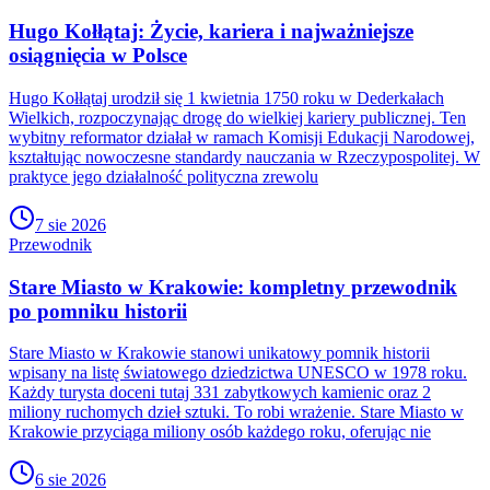
Hugo Kołłątaj: Życie, kariera i najważniejsze
osiągnięcia w Polsce
Hugo Kołłątaj urodził się 1 kwietnia 1750 roku w Dederkałach
Wielkich, rozpoczynając drogę do wielkiej kariery publicznej. Ten
wybitny reformator działał w ramach Komisji Edukacji Narodowej,
kształtując nowoczesne standardy nauczania w Rzeczypospolitej. W
praktyce jego działalność polityczna zrewolu
7 sie 2026
Przewodnik
Stare Miasto w Krakowie: kompletny przewodnik
po pomniku historii
Stare Miasto w Krakowie stanowi unikatowy pomnik historii
wpisany na listę światowego dziedzictwa UNESCO w 1978 roku.
Każdy turysta doceni tutaj 331 zabytkowych kamienic oraz 2
miliony ruchomych dzieł sztuki. To robi wrażenie. Stare Miasto w
Krakowie przyciąga miliony osób każdego roku, oferując nie
6 sie 2026