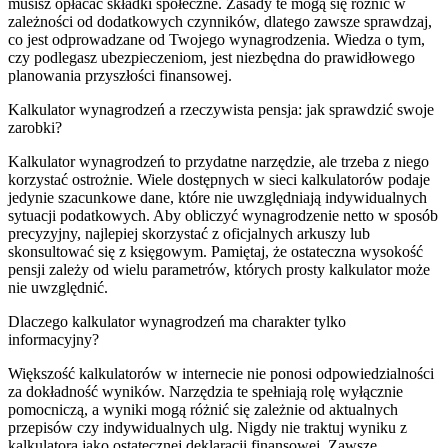
musisz opłacać składki społeczne. Zasady te mogą się różnić w
zależności od dodatkowych czynników, dlatego zawsze sprawdzaj,
co jest odprowadzane od Twojego wynagrodzenia. Wiedza o tym,
czy podlegasz ubezpieczeniom, jest niezbędna do prawidłowego
planowania przyszłości finansowej.
Kalkulator wynagrodzeń a rzeczywista pensja: jak sprawdzić swoje
zarobki?
Kalkulator wynagrodzeń to przydatne narzędzie, ale trzeba z niego
korzystać ostrożnie. Wiele dostępnych w sieci kalkulatorów podaje
jedynie szacunkowe dane, które nie uwzględniają indywidualnych
sytuacji podatkowych. Aby obliczyć wynagrodzenie netto w sposób
precyzyjny, najlepiej skorzystać z oficjalnych arkuszy lub
skonsultować się z księgowym. Pamiętaj, że ostateczna wysokość
pensji zależy od wielu parametrów, których prosty kalkulator może
nie uwzględnić.
Dlaczego kalkulator wynagrodzeń ma charakter tylko
informacyjny?
Większość kalkulatorów w internecie nie ponosi odpowiedzialności
za dokładność wyników. Narzędzia te spełniają rolę wyłącznie
pomocniczą, a wyniki mogą różnić się zależnie od aktualnych
przepisów czy indywidualnych ulg. Nigdy nie traktuj wyniku z
kalkulatora jako ostatecznej deklaracji finansowej. Zawsze