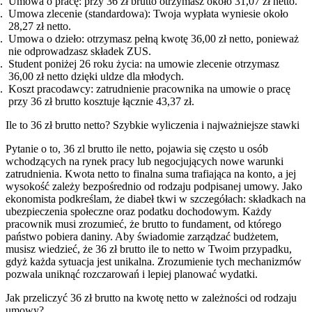
Umowa o pracę: przy 36 zł brutto otrzymasz około 31,07 zł netto.
Umowa zlecenie (standardowa): Twoja wypłata wyniesie około
28,27 zł netto.
Umowa o dzieło: otrzymasz pełną kwotę 36,00 zł netto, ponieważ
nie odprowadzasz składek ZUS.
Student poniżej 26 roku życia: na umowie zlecenie otrzymasz
36,00 zł netto dzięki uldze dla młodych.
Koszt pracodawcy: zatrudnienie pracownika na umowie o pracę
przy 36 zł brutto kosztuje łącznie 43,37 zł.
Ile to 36 zł brutto netto? Szybkie wyliczenia i najważniejsze stawki
Pytanie o to, 36 zl brutto ile netto, pojawia się często u osób
wchodzących na rynek pracy lub negocjujących nowe warunki
zatrudnienia. Kwota netto to finalna suma trafiająca na konto, a jej
wysokość zależy bezpośrednio od rodzaju podpisanej umowy. Jako
ekonomista podkreślam, że diabeł tkwi w szczegółach: składkach na
ubezpieczenia społeczne oraz podatku dochodowym. Każdy
pracownik musi zrozumieć, że brutto to fundament, od którego
państwo pobiera daniny. Aby świadomie zarządzać budżetem,
musisz wiedzieć, że 36 zł brutto ile to netto w Twoim przypadku,
gdyż każda sytuacja jest unikalna. Zrozumienie tych mechanizmów
pozwala uniknąć rozczarowań i lepiej planować wydatki.
Jak przeliczyć 36 zł brutto na kwotę netto w zależności od rodzaju
umowy?