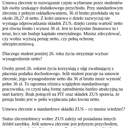
Umowa zlecenie to rozwiązanie często wybierane przez studentów
lub osoby szukające dodatkowego przychodu. Przy standardowym
zleceniu z pełnym oskładkowaniem, 36 zł brutto przekłada się na
około 28,27 zł netto. Z kolei umowa o dzieło zazwyczaj nie
wymaga odprowadzania składek ZUS, dzięki czemu wartość netto
jest równa brutto i wynosi 36 zł. Jest to korzystne finansowo tu i
teraz, lecz nie buduje kapitału emerytalnego. Musisz zdecydować,
czy wolisz wyższą pensję netto, czy pełną ochronę
ubezpieczeniową.
Dlaczego student poniżej 26. roku życia otrzymuje wyższe
wynagrodzenie netto?
Osoby przed 26. rokiem życia korzystają z ulgi zwalniającej z
płacenia podatku dochodowego. Jeśli student pracuje na umowie
zlecenie, jego wynagrodzenie netto dla 36 zł brutto może wynosić
pełne 36 zł. To ogromna różnica względem standardowego
pracownika, co czyni taką formę zatrudnienia bardzo atrakcyjną na
start kariery. Brak potrąceń na PIT oraz składek ZUS sprawia, że
pensja brutto jest w pełni wypłacana jako kwota netto.
Umowa zlecenie a standardowe składki ZUS – co musisz wiedzieć?
Status zleceniobiorcy wobec ZUS zależy od posiadania innych
źródeł zarobku. Jeśli umowa zlecenie jest jedynym przychodem,