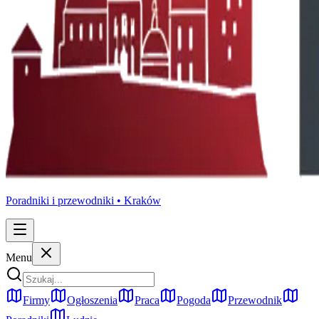
Poradniki i przewodniki •
Kraków
Menu
Firmy
Ogłoszenia
Praca
Pogoda
Przewodnik