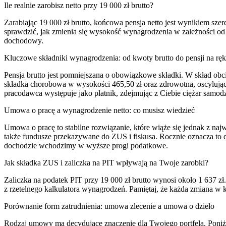
Ile realnie zarobisz netto przy 19 000 zł brutto?
Zarabiając 19 000 zł brutto, końcowa pensja netto jest wynikiem szer
sprawdzić, jak zmienia się wysokość wynagrodzenia w zależności od 
dochodowy.
Kluczowe składniki wynagrodzenia: od kwoty brutto do pensji na rę
Pensja brutto jest pomniejszana o obowiązkowe składki. W skład obc
składka chorobowa w wysokości 465,50 zł oraz zdrowotna, oscylując
pracodawca występuje jako płatnik, zdejmując z Ciebie ciężar samodzi
Umowa o pracę a wynagrodzenie netto: co musisz wiedzieć
Umowa o pracę to stabilne rozwiązanie, które wiąże się jednak z naj
także fundusze przekazywane do ZUS i fiskusa. Rocznie oznacza to dla
dochodzie wchodzimy w wyższe progi podatkowe.
Jak składka ZUS i zaliczka na PIT wpływają na Twoje zarobki?
Zaliczka na podatek PIT przy 19 000 zł brutto wynosi około 1 637 zł.
z rzetelnego kalkulatora wynagrodzeń. Pamiętaj, że każda zmiana w
Porównanie form zatrudnienia: umowa zlecenie a umowa o dzieło
Rodzaj umowy ma decydujące znaczenie dla Twojego portfela. Poniżs