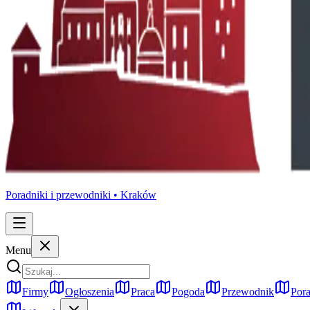
Poradniki i przewodniki •
Kraków
Menu
Firmy
Ogłoszenia
Praca
Pogoda
Przewodnik
Pora