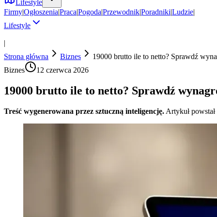
Lifestyle
Firmy
|
Ogłoszenia
|
Praca
|
Pogoda
|
Przewodnik
|
Poradniki
|
Ludzie
|
Lifestyle
|
Strona główna
Biznes
19000 brutto ile to netto? Sprawdź wyna
Biznes
12 czerwca 2026
19000 brutto ile to netto? Sprawdź wynagr
Treść wygenerowana przez sztuczną inteligencję.
Artykuł powstał