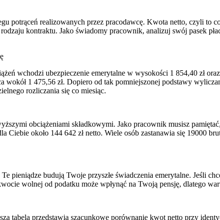
egu potrąceń realizowanych przez pracodawcę. Kwota netto, czyli to co
rodzaju kontraktu. Jako świadomy pracownik, analizuj swój pasek płac
kę
iążeń wchodzi ubezpieczenie emerytalne w wysokości 1 854,40 zł oraz
a wokół 1 475,56 zł. Dopiero od tak pomniejszonej podstawy wyliczan
elnego rozliczania się co miesiąc.
wyższymi obciążeniami składkowymi. Jako pracownik musisz pamiętać, ż
 Ciebie około 144 642 zł netto. Wiele osób zastanawia się 19000 brutt
 Te pieniądze budują Twoje przyszłe świadczenia emerytalne. Jeśli chc
 kwocie wolnej od podatku może wpłynąć na Twoją pensję, dlatego war
za tabela przedstawia szacunkowe porównanie kwot netto przy identyc