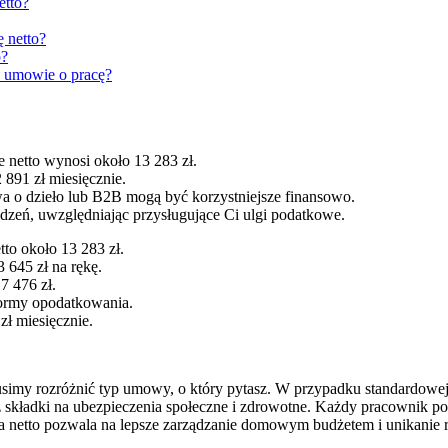
etto?
 netto?
o?
a umowie o pracę?
 netto wynosi około 13 283 zł.
891 zł miesięcznie.
a o dzieło lub B2B mogą być korzystniejsze finansowo.
zeń, uwzględniając przysługujące Ci ulgi podatkowe.
to około 13 283 zł.
645 zł na rękę.
7 476 zł.
formy opodatkowania.
zł miesięcznie.
, musimy rozróżnić typ umowy, o który pytasz. W przypadku standardowe
składki na ubezpieczenia społeczne i zdrowotne. Każdy pracownik pow
 a netto pozwala na lepsze zarządzanie domowym budżetem i unikanie