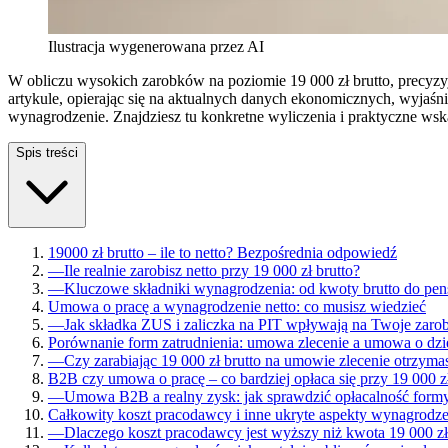
Ilustracja wygenerowana przez AI
W obliczu wysokich zarobków na poziomie 19 000 zł brutto, precy
artykule, opierając się na aktualnych danych ekonomicznych, wyjaśnię
wynagrodzenie. Znajdziesz tu konkretne wyliczenia i praktyczne wsk
Spis treści
19000 zł brutto – ile to netto? Bezpośrednia odpowiedź
—
Ile realnie zarobisz netto przy 19 000 zł brutto?
—
Kluczowe składniki wynagrodzenia: od kwoty brutto do pens
Umowa o pracę a wynagrodzenie netto: co musisz wiedzieć
—
Jak składka ZUS i zaliczka na PIT wpływają na Twoje zaro
Porównanie form zatrudnienia: umowa zlecenie a umowa o dzi
—
Czy zarabiając 19 000 zł brutto na umowie zlecenie otrzyma
B2B czy umowa o pracę – co bardziej opłaca się przy 19 000 z
—
Umowa B2B a realny zysk: jak sprawdzić opłacalność form
Całkowity koszt pracodawcy i inne ukryte aspekty wynagrodze
—
Dlaczego koszt pracodawcy jest wyższy niż kwota 19 000 zł