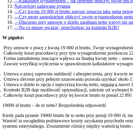
—
Kalkulator wynagrodzeń – jak rzetelnie obliczyć swoje pln n
Najczęściej zadawane pytania
—
Czy kwota 19 000 zł brutto zawsze oznacza taką samą pensję
—
Czy mogę samodzielnie obliczyć swoje wynagrodzenie nett
—
Dlaczego przy umowie o dzieło zarabiam netto więcej niż n
—
Na co muszę uważać, przechodząc na kontrakt B2B?
W pigułce:
Przy umowie o pracę z kwotą 19 000 zł brutto, Twoje wynagrodzenie
Całkowity koszt pracodawcy przy tym wynagrodzeniu przekracza 22 
Forma zatrudnienia znacząco wpływa na finalną kwotę netto – umow
Zawsze weryfikuj wyliczenia w sprawdzonym kalkulatorze wynagrod
Umowa o pracę zapewnia stabilność i ubezpieczenia, przy kwocie net
Umowa zlecenie przy pełnym ozusowaniu pozwala uzyskać około 13 
Umowa o dzieło to opcja z najwyższą kwotą netto, sięgającą nawet 1
Kontrakt B2B daje możliwość optymalizacji, zależnie od wybranej 
Całkowity koszt pracodawcy przy tej kwocie brutto to ponad 22 891 
19000 zł brutto – ile to netto? Bezpośrednia odpowiedź
Kiedy pada pytanie 19000 brutto ile to netto przy pensji 19 000 zł
Wartość ta uwzględnia podstawowe koszty uzyskania przychodu oraz 
systemu emerytalnego. Zrozumienie różnicy między wartością brutto