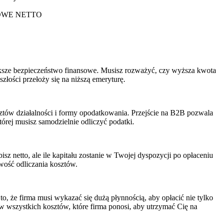
WE NETTO
iększe bezpieczeństwo finansowe. Musisz rozważyć, czy wyższa kwota
złości przełoży się na niższą emeryturę.
sztów działalności i formy opodatkowania. Przejście na B2B pozwala
órej musisz samodzielnie odliczyć podatki.
sz netto, ale ile kapitału zostanie w Twojej dyspozycji po opłaceniu
wość odliczania kosztów.
, że firma musi wykazać się dużą płynnością, aby opłacić nie tylko
aw wszystkich kosztów, które firma ponosi, aby utrzymać Cię na