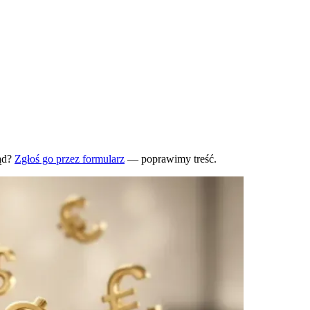
ąd?
Zgłoś go przez formularz
— poprawimy treść.