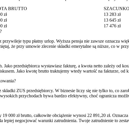
TA BRUTTO
SZACUNKO
0 zł
13 283 zł
0 zł
13 645 zł
0 zł
17 476 zł
?
sz przywileje typu płatny urlop. Wyższa pensja nie zawsze oznacza w
taj, że przy umowie zlecenie składki emerytalne są niższe, co w przys
. Jako przedsiębiorca wystawiasz fakturę, a kwota netto zależy od ko
iskusem. Jako kwotę brutto traktujemy wtedy wartość na fakturze, od kt
kowania?
ładki ZUS przedsiębiorcy. W biznesie liczy się nie tylko to, co zarobi
zy wysokich przychodach bywa bardzo efektywny, choć ogranicza możli
000 zł brutto, całkowite obciążenie wynosi 22 891,20 zł. Oznacza to
a lepiej negocjować warunki zatrudnienia. Twoje zatrudnienie to zest