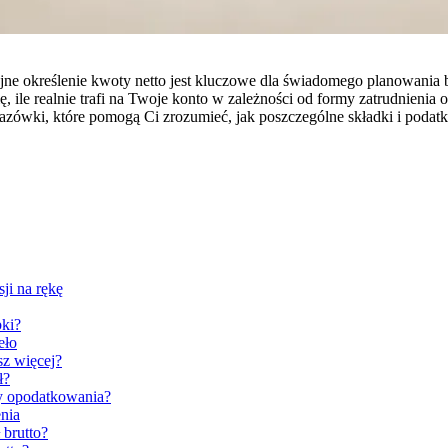
zyjne określenie kwoty netto jest kluczowe dla świadomego planowa
, ile realnie trafi na Twoje konto w zależności od formy zatrudnienia 
azówki, które pomogą Ci zrozumieć, jak poszczególne składki i podatk
ji na rękę
bki?
eło
sz więcej?
ł?
y opodatkowania?
nia
 brutto?