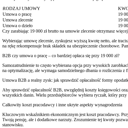
RODZAJ UMOWY
KWO
Umowa o pracę
19 00
Umowa zlecenie
19 00
Umowa o dzieło
19 00
Czy zarabiając 19 000 zł brutto na umowie zlecenie otrzymasz więcej
Wybierając umowę zlecenie, zyskujesz wyższą kwotę netto, ale traci
na rękę rekompensuje brak składek na ubezpieczenie chorobowe. Pamię
B2B czy umowa o pracę – co bardziej opłaca się przy 19 000 zł?
Samozatrudnienie to często wybierana opcja przy wysokich zarobkach
na optymalizację, ale wymaga samodzielnego dbania o rozliczenia z f
Umowa B2B a realny zysk: jak sprawdzić opłacalność formy opodat
Aby sprawdzić opłacalność B2B, uwzględnij koszty księgowości oraz sk
wszystkich danin. Wielu przedsiębiorców wybiera ryczałt, który pr
Całkowity koszt pracodawcy i inne ukryte aspekty wynagrodzenia
Kluczowym wskaźnikiem ekonomicznym jest koszt pracodawcy. Przy 19 
Twoją pensję, ale i dodatkowe narzuty. Zrozumienie tej kwoty pozwal
stanowisku.