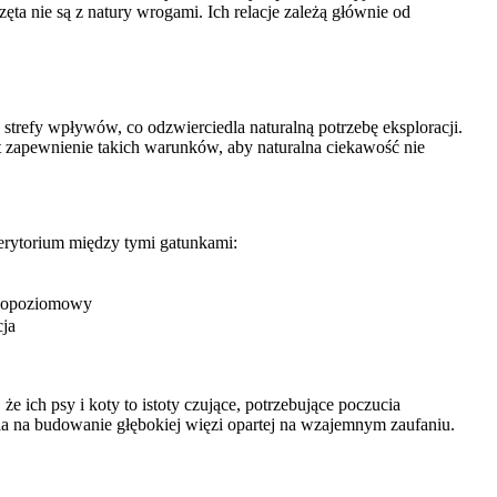
ta nie są z natury wrogami. Ich relacje zależą głównie od
 strefy wpływów, co odzwierciedla naturalną potrzebę eksploracji.
t zapewnienie takich warunków, aby naturalna ciekawość nie
terytorium między tymi gatunkami:
elopoziomowy
ja
że ich psy i koty to istoty czujące, potrzebujące poczucia
a na budowanie głębokiej więzi opartej na wzajemnym zaufaniu.