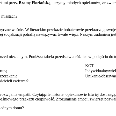
ytami przez
Bramę Floriańską
, uczymy młodych opiekunów, że zwierzę
o miastach?
toryczne waśnie. W literackim przekazie bohaterowie przekraczają swoje
 socjalizacji potrafią nawiązywać trwałe więzi. Naszym zadaniem jes
przed nieznanym. Poniższa tabela przedstawia różnice w podejściu do 
KOT
rupą
Indywidualny/wi
/szczekanie
Unikanie/obserwac
cicieli zwierząt?
ozwijania empatii. Czytając te historie, opiekunowie łatwiej dostrzegą, 
aśniowego przekazu cierpliwość. Zrozumienie emocji zwierząt pozwal
w jednym domu?