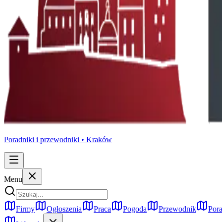
Poradniki i przewodniki •
Kraków
Menu
Firmy
Ogłoszenia
Praca
Pogoda
Przewodnik
Pora