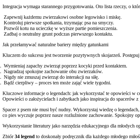
Integracja wymaga starannego przygotowania. Oto lista rzeczy, o któ
Zapewnij każdemu zwierzakowi osobne legowisko i miskę.
Kontroluj pierwsze spotkania, trzymając psa na smyczy.
Pozwól kotu na ucieczkę w wyższe partie pomieszczenia.
Zadbaj o neutralny grunt podczas pierwszego kontaktu.
Jak przełamywać naturalne bariery między gatunkami
Kluczem do sukcesu jest tworzenie pozytywnych skojarzeń. Postępuj z
Wymieniaj zapachy zwierząt poprzez kocyki przed kontaktem.
Nagradzaj spokojne zachowanie obu zwierzaków.
Nigdy nie zmuszaj zwierząt do interakcji na siłę.
Bądź cierpliwy – proces ten może zająć wiele tygodni.
Kluczowe informacje o legendach: jak wykorzystać te opowieści w 
Opowieści o założycielach i zabytkach jako inspiracja do spacerów z
Spacer z psem nie musi być nudny. Wykorzystaj wiedzę o legendach,
co pies wyczuje poprzez nasze rozluźnione zachowanie. Spokojny opi
Wykorzystanie literatury jako narzędzia edukacyjnego dla młodych 
Zbiór
34 legend
to doskonały podręcznik dla każdego młodego miłośni