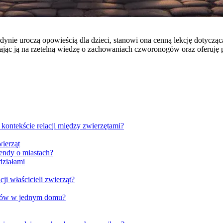
edynie uroczą opowieścią dla dzieci, stanowi ona cenną lekcję dotycz
ładając ją na rzetelną wiedzę o zachowaniach czworonogów oraz oferuję
kontekście relacji między zwierzętami?
ierząt
gendy o miastach?
działami
i właścicieli zwierząt?
kotów w jednym domu?