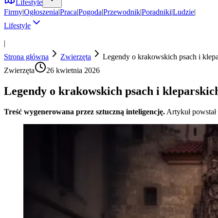
Lifestyle
Firmy
|
Ogłoszenia
|
Praca
|
Pogoda
|
Przewodnik
|
Poradniki
|
Ludzie
|
Lifestyle
|
Strona główna
Zwierzęta
Legendy o krakowskich psach i klepa
Zwierzęta
26 kwietnia 2026
Legendy o krakowskich psach i kleparskic
Treść wygenerowana przez sztuczną inteligencję.
Artykuł powstał