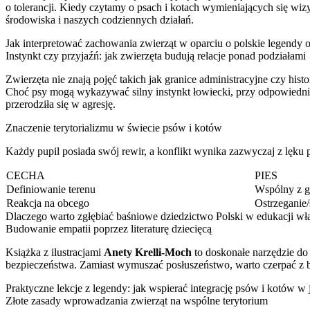
o tolerancji. Kiedy czytamy o psach i kotach wymieniających się wiz
środowiska i naszych codziennych działań.
Jak interpretować zachowania zwierząt w oparciu o polskie legendy 
Instynkt czy przyjaźń: jak zwierzęta budują relacje ponad podziałami
Zwierzęta nie znają pojęć takich jak granice administracyjne czy his
Choć psy mogą wykazywać silny instynkt łowiecki, przy odpowiedniej
przerodziła się w agresję.
Znaczenie terytorializmu w świecie psów i kotów
Każdy pupil posiada swój rewir, a konflikt wynika zazwyczaj z lęku 
CECHA
PIES
Definiowanie terenu
Wspólny z g
Reakcja na obcego
Ostrzeganie
Dlaczego warto zgłębiać baśniowe dziedzictwo Polski w edukacji właś
Budowanie empatii poprzez literaturę dziecięcą
Książka z ilustracjami
Anety Krelli-Moch
to doskonałe narzędzie do r
bezpieczeństwa. Zamiast wymuszać posłuszeństwo, warto czerpać z b
Praktyczne lekcje z legendy: jak wspierać integrację psów i kotów 
Złote zasady wprowadzania zwierząt na wspólne terytorium