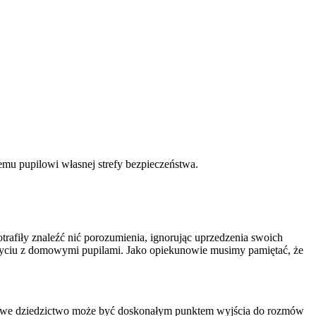
mu pupilowi własnej strefy bezpieczeństwa.
trafiły znaleźć nić porozumienia, ignorując uprzedzenia swoich
m życiu z domowymi pupilami. Jako opiekunowie musimy pamiętać, że
baśniowe dziedzictwo może być doskonałym punktem wyjścia do rozmów