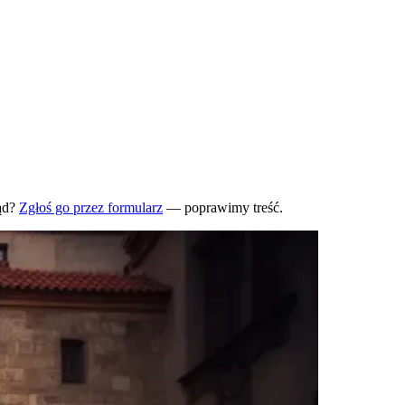
ąd?
Zgłoś go przez formularz
— poprawimy treść.