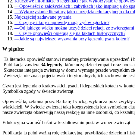
Kluczowe informacje o legendach: jak wykorzystać te opowie
—
Opowieści o założycielach i zabytkach jako inspiracja do s
—
Wykorzystanie literatury jako narzędzia edukacyjnego dla 
Najczęściej zadawane pytania
—
Czy psy i koty naprawdę mogą żyć w zgodzie?
—
Od jakiego wieku można uczyć dzieci relacji ze zwierzętami
—
Czy te opowieści opierają się na faktach historycznych?
—
Jakie są największe wyzwania przy łączeniu psa z kotem?
W pigułce:
Ta literacka opowieść stanowi metaforę przełamywania uprzedzeń i
Publikacja zawiera
34 legendy
, które uczą dzieci empatii oraz pods
Skuteczna integracja zwierząt w domu wymaga przede wszystkim cie
Zwierzęta nie znają pojęcia waśni terytorialnych; ich zachowanie je
Czym jest legenda o krakowskich psach i kleparskich kotach w kontek
Symbolika zgody w świecie zwierząt
Opowieść ta, zebrana przez Barbarę Tylicką, wykracza poza zwykły zb
właścicieli. W świecie zwierząt taka koegzystencja jest symbolem 
nasze zwierzęta obserwują naszą reakcję na inne osobniki, co kształtu
Edukacyjna wartość baśni w kształtowaniu postaw wobec zwierząt
Publikacja ta pełni ważną rolę edukacyjną, przybliżając dzieciom h