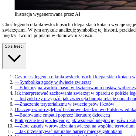
Ilustracja wygenerowana przez AI
Choć legenda o krakowskich psach i kleparskich kotach wydaje się j
zwierzętami. W tym artykule analizuję symbolikę tej historii, przek
między Twoimi pupilami w domowym zaciszu.
Spis treści
Czym jest legenda o krakowskich psach i kleparskich kotach w 
—
Symbolika zgody w świecie zwierząt
—
Edukacyjna wartość baśni w kształtowaniu postaw wobec zw
Jak interpretować zachowania zwierząt w oparciu o polskie le
—
Instynkt czy przyjaźń: jak zwierzęta budują relacje ponad po
—
Znaczenie terytorializmu w świecie psów i kotów
Dlaczego warto zgłębiać baśniowe dziedzictwo Polski w edukacj
—
Budowanie empatii poprzez literaturę dziecięcą
Praktyczne lekcje z legendy: jak wspierać integrację psów i 
—
Złote zasady wprowadzania zwierząt na wspólne terytorium
—
Jak przełamywać naturalne bariery między gatunkami