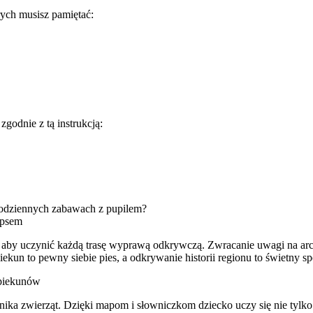
rych musisz pamiętać:
godnie z tą instrukcją:
codziennych zabawach z pupilem?
 psem
 aby uczynić każdą trasę wyprawą odkrywczą. Zwracanie uwagi na arch
ekun to pewny siebie pies, a odkrywanie historii regionu to świetny s
opiekunów
ka zwierząt. Dzięki mapom i słowniczkom dziecko uczy się nie tylko sz