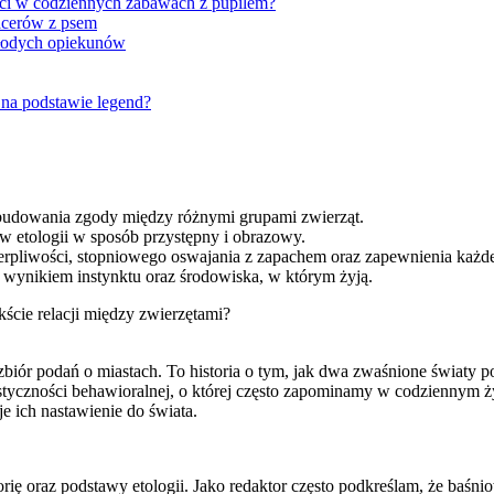
ści w codziennych zabawach z pupilem?
pacerów z psem
młodych opiekunów
 na podstawie legend?
 budowania zgody między różnymi grupami zwierząt.
taw etologii w sposób przystępny i obrazowy.
rpliwości, stopniowego oswajania z zapachem oraz zapewnienia każde
st wynikiem instynktu oraz środowiska, w którym żyją.
ście relacji między zwierzętami?
iór podań o miastach. To historia o tym, jak dwa zwaśnione światy po
elastyczności behawioralnej, o której często zapominamy w codzienny
je ich nastawienie do świata.
istorię oraz podstawy etologii. Jako redaktor często podkreślam, że 