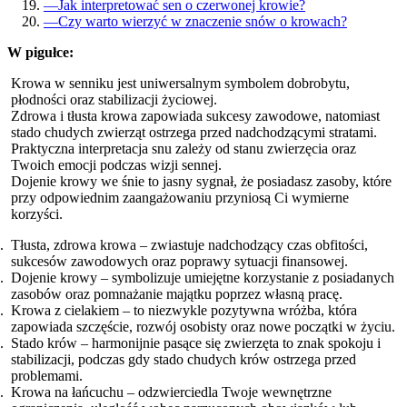
—
Jak interpretować sen o czerwonej krowie?
—
Czy warto wierzyć w znaczenie snów o krowach?
W pigułce:
Krowa w senniku jest uniwersalnym symbolem dobrobytu,
płodności oraz stabilizacji życiowej.
Zdrowa i tłusta krowa zapowiada sukcesy zawodowe, natomiast
stado chudych zwierząt ostrzega przed nadchodzącymi stratami.
Praktyczna interpretacja snu zależy od stanu zwierzęcia oraz
Twoich emocji podczas wizji sennej.
Dojenie krowy we śnie to jasny sygnał, że posiadasz zasoby, które
przy odpowiednim zaangażowaniu przyniosą Ci wymierne
korzyści.
Tłusta, zdrowa krowa – zwiastuje nadchodzący czas obfitości,
sukcesów zawodowych oraz poprawy sytuacji finansowej.
Dojenie krowy – symbolizuje umiejętne korzystanie z posiadanych
zasobów oraz pomnażanie majątku poprzez własną pracę.
Krowa z cielakiem – to niezwykle pozytywna wróżba, która
zapowiada szczęście, rozwój osobisty oraz nowe początki w życiu.
Stado krów – harmonijnie pasące się zwierzęta to znak spokoju i
stabilizacji, podczas gdy stado chudych krów ostrzega przed
problemami.
Krowa na łańcuchu – odzwierciedla Twoje wewnętrzne