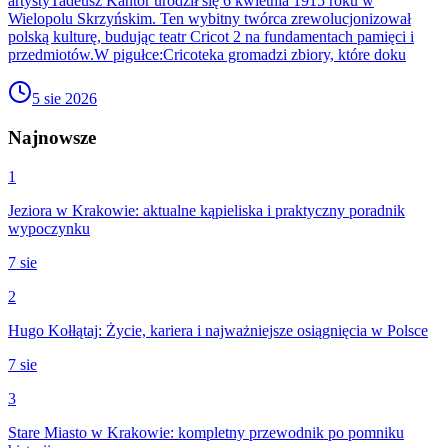
artystyTadeusz Kantor urodził się 6 kwietnia 1915 roku w
Wielopolu Skrzyńskim. Ten wybitny twórca zrewolucjonizował
polską kulturę, budując teatr Cricot 2 na fundamentach pamięci i
przedmiotów.W pigułce:Cricoteka gromadzi zbiory, które doku
5 sie 2026
Najnowsze
1
Jeziora w Krakowie: aktualne kąpieliska i praktyczny poradnik
wypoczynku
7 sie
2
Hugo Kołłątaj: Życie, kariera i najważniejsze osiągnięcia w Polsce
7 sie
3
Stare Miasto w Krakowie: kompletny przewodnik po pomniku