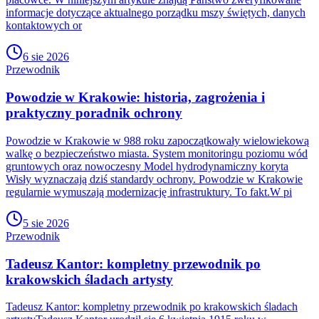
informacje dotyczące aktualnego porządku mszy świętych, danych
kontaktowych or
6 sie 2026
Przewodnik
Powodzie w Krakowie: historia, zagrożenia i
praktyczny poradnik ochrony
Powodzie w Krakowie w 988 roku zapoczątkowały wielowiekową
walkę o bezpieczeństwo miasta. System monitoringu poziomu wód
gruntowych oraz nowoczesny Model hydrodynamiczny koryta
Wisły wyznaczają dziś standardy ochrony. Powodzie w Krakowie
regularnie wymuszają modernizację infrastruktury. To fakt.W pi
5 sie 2026
Przewodnik
Tadeusz Kantor: kompletny przewodnik po
krakowskich śladach artysty
Tadeusz Kantor: kompletny przewodnik po krakowskich śladach