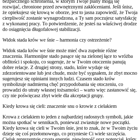
bezpiecznego schronienia, w którym Twoje plany mogą się
rozwijać, chronione przed zewnętrznymi zakłóceniami. Jeśli śnisz,
że opiekujesz się krową w oborze, jest to jasna zapowiedź, że Twoja
cierpliwość zostanie wynagrodzona, a Ty sam poczujesz satysfakcję
z wykonanej pracy. To potwierdzenie, że jesteś na właściwej drodze
do osiągnięcia długofalowej stabilizacji.
Widok stada krów we śnie – harmonia czy ostrzeżenie?
Widok stada krów we śnie może mieć dwa zupełnie różne
znaczenia. Harmonijne stado pasące się na zielonej łące to wróżba
obfitości i spokoju, co sugeruje, że w Twoim otoczeniu panują
dobre relacje. Z drugiej strony, stado, które wydaje się
zdezorientowane lub jest chude, może być sygnałem, że zbyt mocno
sugerujesz się opiniami innych ludzi. Czasem stado krów
symbolizuje nadmierną chęć przypodobania się otoczeniu, co
prowadzi do utraty własnej tożsamości – warto więc zastanowić się,
czy nie poświęcasz zbyt wiele dla akceptacji grupy.
Kiedy krowa się cieli: znaczenie snu o krowie z cielakiem
Krowa z cielakiem to jeden z najbardziej radosnych symboli, jakie
można spotkać w sennikach, ponieważ zwiastuje nowe początki.
Kiedy krowa się cieli w Twoim śnie, jest to znak, że w Twoim życiu
dzieje się coś przełomowego, co przyniesie Ci wiele szczęścia.
Cielak reprezentuje czystą energię, niewinność oraz potencjał, który