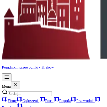
Poradniki i przewodniki •
Kraków
Menu
Firmy
Ogłoszenia
Praca
Pogoda
Przewodnik