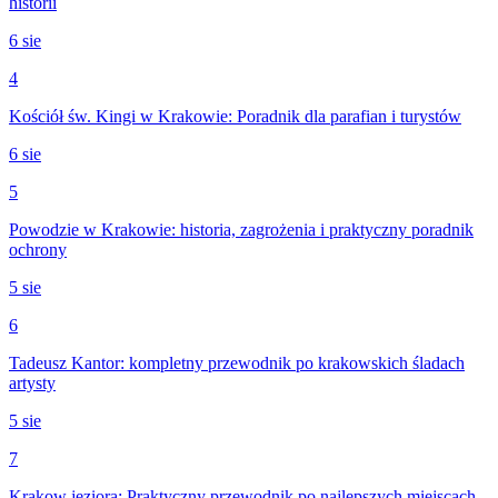
historii
6 sie
4
Kościół św. Kingi w Krakowie: Poradnik dla parafian i turystów
6 sie
5
Powodzie w Krakowie: historia, zagrożenia i praktyczny poradnik
ochrony
5 sie
6
Tadeusz Kantor: kompletny przewodnik po krakowskich śladach
artysty
5 sie
7
Krakow jeziora: Praktyczny przewodnik po najlepszych miejscach