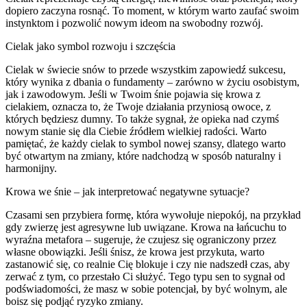
dopiero zaczyna rosnąć. To moment, w którym warto zaufać swoim
instynktom i pozwolić nowym ideom na swobodny rozwój.
Cielak jako symbol rozwoju i szczęścia
Cielak w świecie snów to przede wszystkim zapowiedź sukcesu,
który wynika z dbania o fundamenty – zarówno w życiu osobistym,
jak i zawodowym. Jeśli w Twoim śnie pojawia się krowa z
cielakiem, oznacza to, że Twoje działania przyniosą owoce, z
których będziesz dumny. To także sygnał, że opieka nad czymś
nowym stanie się dla Ciebie źródłem wielkiej radości. Warto
pamiętać, że każdy cielak to symbol nowej szansy, dlatego warto
być otwartym na zmiany, które nadchodzą w sposób naturalny i
harmonijny.
Krowa we śnie – jak interpretować negatywne sytuacje?
Czasami sen przybiera formę, która wywołuje niepokój, na przykład
gdy zwierzę jest agresywne lub uwiązane. Krowa na łańcuchu to
wyraźna metafora – sugeruje, że czujesz się ograniczony przez
własne obowiązki. Jeśli śnisz, że krowa jest przykuta, warto
zastanowić się, co realnie Cię blokuje i czy nie nadszedł czas, aby
zerwać z tym, co przestało Ci służyć. Tego typu sen to sygnał od
podświadomości, że masz w sobie potencjał, by być wolnym, ale
boisz się podjąć ryzyko zmiany.