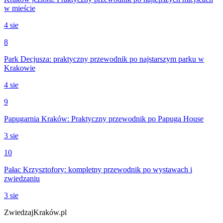
w mieście
4 sie
8
Park Decjusza: praktyczny przewodnik po najstarszym parku w
Krakowie
4 sie
9
Papugarnia Kraków: Praktyczny przewodnik po Papuga House
3 sie
10
Pałac Krzysztofory: kompletny przewodnik po wystawach i
zwiedzaniu
3 sie
ZwiedzajKraków.pl