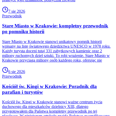
7 sie 2026
Przewodnik
Stare Miasto w Krakowie: kompletny przewodnik
po pomniku historii
Stare Miasto w Krakowie stanowi unikatowy pomnik historii
wpisany na listę światowego dziedzictwa UNESCO w 1978 roku.
Każdy turysta doceni tutaj 331 zabytkowych kamienic oraz 2
miliony ruchomych dzieł sztuki. To robi wrażenie. Stare Miasto w
Krakowie przyciąga miliony osób każdego roku, oferując nie
6 sie 2026
Przewodnik
Kościół św. Kingi w Krakowie: Poradnik dla
parafian i turystów
Kościół św. Kingi w Krakowie stanowi ważne centrum życia
duchowego dla mieszkańców dzielnicy XIII, dlatego
przygotowałem dla Państwa kompletny przewodnik po tej
placówce. W niniejszym artykule znajdą Państwo zweryfikowane