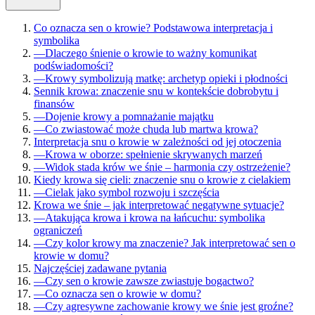
Co oznacza sen o krowie? Podstawowa interpretacja i
symbolika
—
Dlaczego śnienie o krowie to ważny komunikat
podświadomości?
—
Krowy symbolizują matkę: archetyp opieki i płodności
Sennik krowa: znaczenie snu w kontekście dobrobytu i
finansów
—
Dojenie krowy a pomnażanie majątku
—
Co zwiastować może chuda lub martwa krowa?
Interpretacja snu o krowie w zależności od jej otoczenia
—
Krowa w oborze: spełnienie skrywanych marzeń
—
Widok stada krów we śnie – harmonia czy ostrzeżenie?
Kiedy krowa się cieli: znaczenie snu o krowie z cielakiem
—
Cielak jako symbol rozwoju i szczęścia
Krowa we śnie – jak interpretować negatywne sytuacje?
—
Atakująca krowa i krowa na łańcuchu: symbolika
ograniczeń
—
Czy kolor krowy ma znaczenie? Jak interpretować sen o
krowie w domu?
Najczęściej zadawane pytania
—
Czy sen o krowie zawsze zwiastuje bogactwo?
—
Co oznacza sen o krowie w domu?
—
Czy agresywne zachowanie krowy we śnie jest groźne?