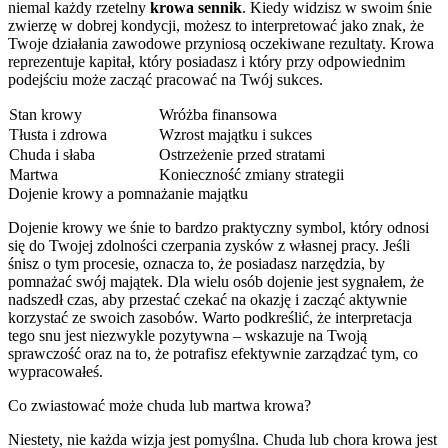
niemal każdy rzetelny
krowa sennik
. Kiedy widzisz w swoim śnie
zwierzę w dobrej kondycji, możesz to interpretować jako znak, że
Twoje działania zawodowe przyniosą oczekiwane rezultaty. Krowa
reprezentuje kapitał, który posiadasz i który przy odpowiednim
podejściu może zacząć pracować na Twój sukces.
Stan krowy
Wróżba finansowa
Tłusta i zdrowa
Wzrost majątku i sukces
Chuda i słaba
Ostrzeżenie przed stratami
Martwa
Konieczność zmiany strategii
Dojenie krowy a pomnażanie majątku
Dojenie krowy we śnie to bardzo praktyczny symbol, który odnosi
się do Twojej zdolności czerpania zysków z własnej pracy. Jeśli
śnisz o tym procesie, oznacza to, że posiadasz narzędzia, by
pomnażać swój majątek. Dla wielu osób dojenie jest sygnałem, że
nadszedł czas, aby przestać czekać na okazję i zacząć aktywnie
korzystać ze swoich zasobów. Warto podkreślić, że interpretacja
tego snu jest niezwykle pozytywna – wskazuje na Twoją
sprawczość oraz na to, że potrafisz efektywnie zarządzać tym, co
wypracowałeś.
Co zwiastować może chuda lub martwa krowa?
Niestety, nie każda wizja jest pomyślna. Chuda lub chora krowa jest