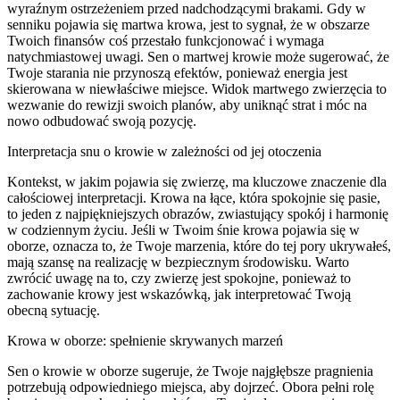
wyraźnym ostrzeżeniem przed nadchodzącymi brakami. Gdy w
senniku pojawia się martwa krowa, jest to sygnał, że w obszarze
Twoich finansów coś przestało funkcjonować i wymaga
natychmiastowej uwagi. Sen o martwej krowie może sugerować, że
Twoje starania nie przynoszą efektów, ponieważ energia jest
skierowana w niewłaściwe miejsce. Widok martwego zwierzęcia to
wezwanie do rewizji swoich planów, aby uniknąć strat i móc na
nowo odbudować swoją pozycję.
Interpretacja snu o krowie w zależności od jej otoczenia
Kontekst, w jakim pojawia się zwierzę, ma kluczowe znaczenie dla
całościowej interpretacji. Krowa na łące, która spokojnie się pasie,
to jeden z najpiękniejszych obrazów, zwiastujący spokój i harmonię
w codziennym życiu. Jeśli w Twoim śnie krowa pojawia się w
oborze, oznacza to, że Twoje marzenia, które do tej pory ukrywałeś,
mają szansę na realizację w bezpiecznym środowisku. Warto
zwrócić uwagę na to, czy zwierzę jest spokojne, ponieważ to
zachowanie krowy jest wskazówką, jak interpretować Twoją
obecną sytuację.
Krowa w oborze: spełnienie skrywanych marzeń
Sen o krowie w oborze sugeruje, że Twoje najgłębsze pragnienia
potrzebują odpowiedniego miejsca, aby dojrzeć. Obora pełni rolę