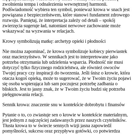
zwolnienia tempa i odnalezienia wewnętrznej harmonii.
Podświadomość wybiera ten symbol, ponieważ krowa w snach jest
powiązana z bezpieczeństwem, które stanowi fundament zdrowego
rozwoju. Pamiętaj, że interpretacja zależy od detali – spokój
zwierzęcia sugeruje ład, natomiast nerwowe zachowanie może
wskazywać na wyzwania w relacjach.
Krowy symbolizują matkę: archetyp opieki i płodności
Nie można zapominać, że krowa symbolizuje kobiecy pierwiastek
oraz macierzyństwo. W sennikach jest to interpretowane jako
potrzeba otrzymania lub udzielenia wsparcia. Płodność nie musi
dotyczyć tylko fizycznego rodzicielstwa, ale również owoców
Twojej pracy czy inspiracji do tworzenia. Jeśli śnisz o krowie, która
otacza kogoś opieką, może to sugerować, że w Twoim życiu pojawi
się osoba wspierająca lub sam poczujesz potrzebę zadbania o
bliskich. Jest to jasny znak, że w Twoim życiu budzi się potrzeba
pielęgnowania relacji.
Sennik krowa: znaczenie snu w kontekście dobrobytu i finansów
Pytanie o to, co zwiastuje sen o krowie w kontekście materialnym,
jest jednym z najczęściej zadawanych przez naszych czytelników.
Tłusta krowa to w świecie sennych wizji jasna zapowiedź
pomyślności, sukcesu oraz przypływu gotówki, co potwierdza