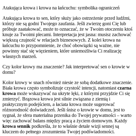
Atakująca krowa i krowa na łańcuchu: symbolika ograniczeń
Atakująca krowa to sen, który służy jako ostrzeżenie przed ludźmi,
którzy nie są godni Twojego zaufania. Jeśli zwierzę goni Cię lub
próbuje zaatakować, może to oznaczać, że w Twoim otoczeniu ktoś
knuje za Twoimi plecami. Interpretacja jest jasna: musisz zachować
większą czujność w relacjach biznesowych. Z kolei krowa na
łańcuchu to przypomnienie, że choć obowiązki są ważne, nie
powinny stać się więzieniem, które uniemożliwia Ci realizację
własnych marzeń.
Czy kolor krowy ma znaczenie? Jak interpretować sen o krowie w
domu?
Kolor krowy w snach również niesie ze sobą dodatkowe znaczenie.
Biała krowa często symbolizuje czystość intencji, natomiast
czarna
krowa
może wskazywać na ukryte lęki, z którymi przyjdzie Ci się
zmierzyć. Brązowa krowa jest silnie związana z ziemią i
praktycznym podejściem, a łaciata krowa może sugerować
różnorodność doświadczeń. Jeśli śnisz o krowie w domu, jest to
sygnał, że sfera materialna przenika do Twojej prywatności – warto
więc zachować balans między pracą a życiem domowym. Każdy
krowa sennik
podkreśla, że to właśnie detale wizji sennej są
kluczem do pełnego zrozumienia Twojej podświadomości.