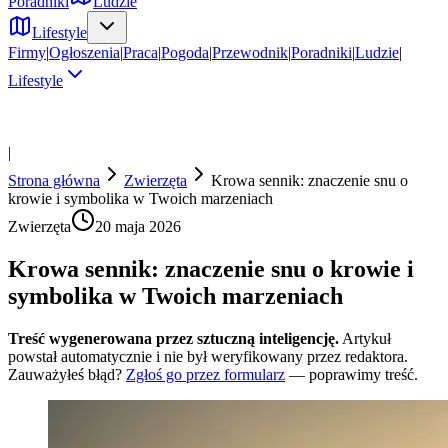
Poradniki
Ludzie
Lifestyle
Firmy
|
Ogłoszenia
|
Praca
|
Pogoda
|
Przewodnik
|
Poradniki
|
Ludzie
|
Lifestyle
|
Strona główna
Zwierzęta
Krowa sennik: znaczenie snu o
krowie i symbolika w Twoich marzeniach
Zwierzęta
20 maja 2026
Krowa sennik: znaczenie snu o krowie i
symbolika w Twoich marzeniach
Treść wygenerowana przez sztuczną inteligencję.
Artykuł
powstał automatycznie i nie był weryfikowany przez redaktora.
Zauważyłeś błąd?
Zgłoś go przez formularz
— poprawimy treść.