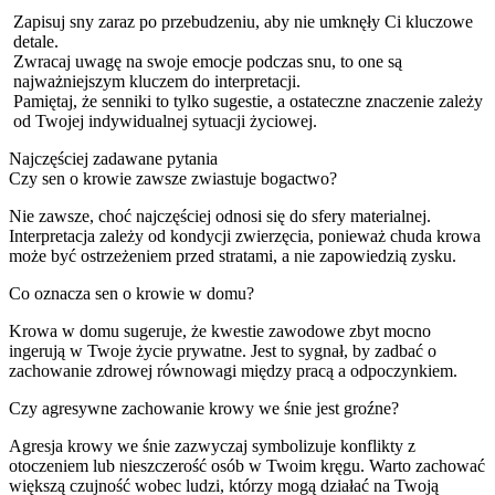
Zapisuj sny zaraz po przebudzeniu, aby nie umknęły Ci kluczowe
detale.
Zwracaj uwagę na swoje emocje podczas snu, to one są
najważniejszym kluczem do interpretacji.
Pamiętaj, że senniki to tylko sugestie, a ostateczne znaczenie zależy
od Twojej indywidualnej sytuacji życiowej.
Najczęściej zadawane pytania
Czy sen o krowie zawsze zwiastuje bogactwo?
Nie zawsze, choć najczęściej odnosi się do sfery materialnej.
Interpretacja zależy od kondycji zwierzęcia, ponieważ chuda krowa
może być ostrzeżeniem przed stratami, a nie zapowiedzią zysku.
Co oznacza sen o krowie w domu?
Krowa w domu sugeruje, że kwestie zawodowe zbyt mocno
ingerują w Twoje życie prywatne. Jest to sygnał, by zadbać o
zachowanie zdrowej równowagi między pracą a odpoczynkiem.
Czy agresywne zachowanie krowy we śnie jest groźne?
Agresja krowy we śnie zazwyczaj symbolizuje konflikty z
otoczeniem lub nieszczerość osób w Twoim kręgu. Warto zachować
większą czujność wobec ludzi, którzy mogą działać na Twoją