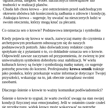
ograniczenia, uległość wobec narzuconych obowiązków lub
trudności w realizacji planów.
Chuda lub chora krowa – jest ostrzeżeniem przed nadchodzącym
okresem ubóstwa lub koniecznością zadbania o zdrowie i kondycję.
Atakująca krowa – sugeruje, by uważać na nieszczerych ludzi w
swoim otoczeniu, którzy mogą knuć za plecami.
Co oznacza sen o krowie? Podstawowa interpretacja i symbolika
Kiedy pojawia się krowa w snach, zazwyczaj mamy do czynienia z
archetypowym przekazem odnoszącym się do naszych
podstawowych potrzeb. Jako doświadczony redaktor często
spotykam się z pytaniami o to, co dokładnie oznacza sen o krowie.
Odpowiedź zawsze zaczynam od przypomnienia, że zwierzę to jest
uniwersalnym symbolem dobrobytu oraz stabilizacji. W wielu
kulturach krowy są święte i symbolizują matkę naturę, co sugeruje
potrzebę powrotu do korzeni. Profesjonalny
krowa sennik
traktuje
jako posłańca, który przekazuje ważne informacje dotyczące Twojej
przyszłości, wskazując na to, jak obecnie zarządzasz swoimi
zasobami.
Dlaczego śnienie o krowie to ważny komunikat podświadomości?
Śnienie o krowie to sygnał, że warto zwrócić uwagę na stan swojej
kondycji fizycznej oraz emocjonalnej. Jeśli w ostatnim czasie czułeś
się przytłoczony, widok krowy może wskazywać na potrzebę