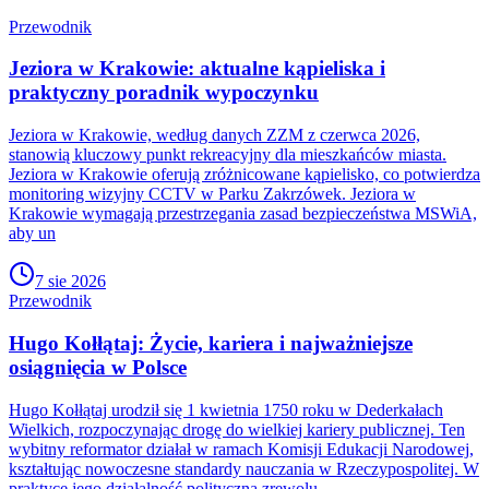
Przewodnik
Jeziora w Krakowie: aktualne kąpieliska i
praktyczny poradnik wypoczynku
Jeziora w Krakowie, według danych ZZM z czerwca 2026,
stanowią kluczowy punkt rekreacyjny dla mieszkańców miasta.
Jeziora w Krakowie oferują zróżnicowane kąpielisko, co potwierdza
monitoring wizyjny CCTV w Parku Zakrzówek. Jeziora w
Krakowie wymagają przestrzegania zasad bezpieczeństwa MSWiA,
aby un
7 sie 2026
Przewodnik
Hugo Kołłątaj: Życie, kariera i najważniejsze
osiągnięcia w Polsce
Hugo Kołłątaj urodził się 1 kwietnia 1750 roku w Dederkałach
Wielkich, rozpoczynając drogę do wielkiej kariery publicznej. Ten
wybitny reformator działał w ramach Komisji Edukacji Narodowej,
kształtując nowoczesne standardy nauczania w Rzeczypospolitej. W
praktyce jego działalność polityczna zrewolu