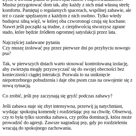
Musisz przygotować dom tak, aby każdy z nich miał własną strefę
komfortu. Pamiętaj o regularnych spacerach, wspólnej zabawie, ale
też o czasie spędzanym z każdym z nich osobno. Tylko wtedy
budujesz silną więź, w której oba czworonogi czują się kochane.
Nawet jeśli początki są trudne, z cierpliwością stworzysz zgrane
stado, które będzie źródłem ogromnej satysfakcji przez lata.
Najczęściej zadawane pytania
Czy muszę izolować psy przez pierwsze dni po przybyciu nowego
psa?
Tak, w pierwszych dniach warto stosować kontrolowaną izolację,
aby zwierzęta mogły przyzwyczaić się do swojej obecności bez
konieczności ciągłej interakcji. Pozwala to na uniknięcie
niepotrzebnego pobudzenia i daje obu psom czas na oswojenie się z
nową sytuacją.
Co zrobić, jeśli psy zaczynają się gryźć podczas zabawy?
Jeśli zabawa staje się zbyt intensywna, przerwij ją natychmiast,
wydając spokojną komendę i rozdzielając psy na chwilę. Obserwuj,
czy to była tylko szorstka zabawa, czy próba dominacji, która może
prowadzić do agresji. Zawsze nagradzaj psy, gdy po rozdzieleniu
wracają do spokojnego zachowania.