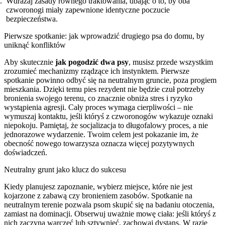
Wdrażaj zasady równego traktowania, dbając o to, by oba
czworonogi miały zapewnione identyczne poczucie
bezpieczeństwa.
Pierwsze spotkanie: jak wprowadzić drugiego psa do domu, by
uniknąć konfliktów
Aby skutecznie
jak pogodzić dwa psy
, musisz przede wszystkim
zrozumieć mechanizmy rządzące ich instynktem. Pierwsze
spotkanie powinno odbyć się na neutralnym gruncie, poza progiem
mieszkania. Dzięki temu pies rezydent nie będzie czuł potrzeby
bronienia swojego terenu, co znacznie obniża stres i ryzyko
wystąpienia agresji. Cały proces wymaga cierpliwości – nie
wymuszaj kontaktu, jeśli któryś z czworonogów wykazuje oznaki
niepokoju. Pamiętaj, że socjalizacja to długofalowy proces, a nie
jednorazowe wydarzenie. Twoim celem jest pokazanie im, że
obecność nowego towarzysza oznacza więcej pozytywnych
doświadczeń.
Neutralny grunt jako klucz do sukcesu
Kiedy planujesz zapoznanie, wybierz miejsce, które nie jest
kojarzone z zabawą czy bronieniem zasobów. Spotkanie na
neutralnym terenie pozwala psom skupić się na badaniu otoczenia,
zamiast na dominacji. Obserwuj uważnie mowę ciała: jeśli któryś z
nich zaczyna warczeć lub sztywnieć, zachowaj dystans. W razie