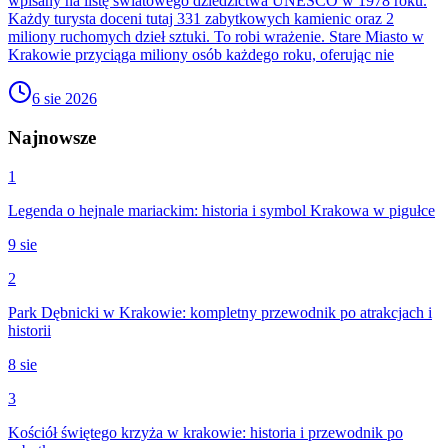
wpisany na listę światowego dziedzictwa UNESCO w 1978 roku.
Każdy turysta doceni tutaj 331 zabytkowych kamienic oraz 2
miliony ruchomych dzieł sztuki. To robi wrażenie. Stare Miasto w
Krakowie przyciąga miliony osób każdego roku, oferując nie
6 sie 2026
Najnowsze
1
Legenda o hejnale mariackim: historia i symbol Krakowa w pigułce
9 sie
2
Park Dębnicki w Krakowie: kompletny przewodnik po atrakcjach i
historii
8 sie
3
Kościół świętego krzyża w krakowie: historia i przewodnik po