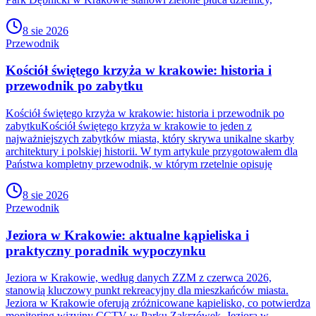
8 sie 2026
Przewodnik
Kościół świętego krzyża w krakowie: historia i
przewodnik po zabytku
Kościół świętego krzyża w krakowie: historia i przewodnik po
zabytkuKościół świętego krzyża w krakowie to jeden z
najważniejszych zabytków miasta, który skrywa unikalne skarby
architektury i polskiej historii. W tym artykule przygotowałem dla
Państwa kompletny przewodnik, w którym rzetelnie opisuję
8 sie 2026
Przewodnik
Jeziora w Krakowie: aktualne kąpieliska i
praktyczny poradnik wypoczynku
Jeziora w Krakowie, według danych ZZM z czerwca 2026,
stanowią kluczowy punkt rekreacyjny dla mieszkańców miasta.
Jeziora w Krakowie oferują zróżnicowane kąpielisko, co potwierdza
monitoring wizyjny CCTV w Parku Zakrzówek. Jeziora w