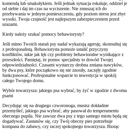
komendą lub smakołykiem. Jeśli jednak sytuacja eskaluje, oddziel je
od siebie i daj im czas na wyciszenie. Nie zmuszaj ich do
przebywania w jednym pomieszczeniu, gdy poziom stresu jest zbyt
wysoki. Twoja czujność jest najlepszym zabezpieczeniem przed
urazami.
Kiedy należy szukać pomocy behawiorysty?
Jeśli mimo Twoich starań psy nadal wykazują agresję, skonsultuj się
z profesjonalistą. Behawiorysta pomoże ustalić przyczyny
konfliktów, takie jak lęk czy problemy behawioralne wynikające z
przeszłości. Pamiętaj, że pomoc specjalisty to dowód Twojej
odpowiedzialności. Czasami wystarczy drobna zmiana nawyków,
by dwa psy, które początkowo się nie znosiły, zaczęły zgodnie
funkcjonować. Profesjonalne wsparcie to inwestycja w spokój
całego Twojego domu.
Wybór towarzysza: jakiego psa wybrać, by żyć w zgodzie z dwoma
psami
Decydując się na drugiego czworonoga, musisz dokładnie
przemyśleć, jakiego psa wybrać, aby pasował do temperamentu
obecnego pupila. Nie zawsze dwa psy z tego samego miotu będą się
dogadywać. Zastanów się, czy Twój obecny pies potrzebuje
kompana do zabawy, czy raczej spokojnego towarzysza. Biorąc