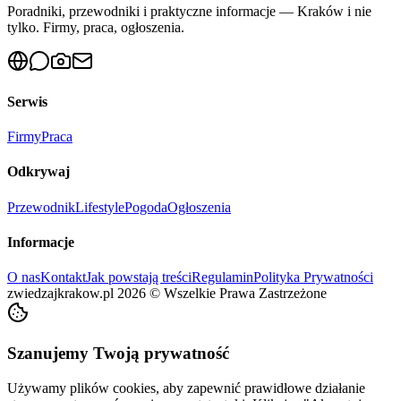
Poradniki, przewodniki i praktyczne informacje — Kraków i nie
tylko. Firmy, praca, ogłoszenia.
Serwis
Firmy
Praca
Odkrywaj
Przewodnik
Lifestyle
Pogoda
Ogłoszenia
Informacje
O nas
Kontakt
Jak powstają treści
Regulamin
Polityka Prywatności
zwiedzajkrakow.pl
2026
©
Wszelkie Prawa Zastrzeżone
Szanujemy Twoją prywatność
Używamy plików cookies, aby zapewnić prawidłowe działanie