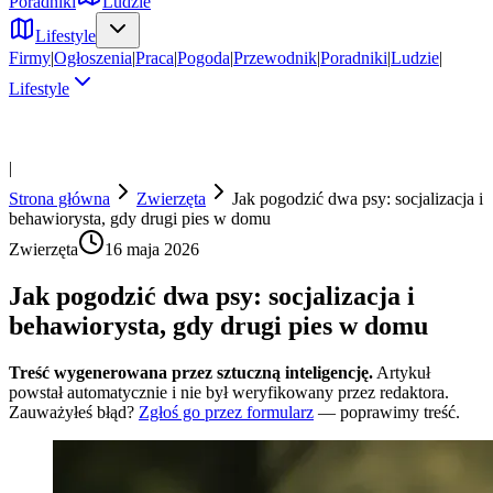
Poradniki
Ludzie
Lifestyle
Firmy
|
Ogłoszenia
|
Praca
|
Pogoda
|
Przewodnik
|
Poradniki
|
Ludzie
|
Lifestyle
|
Strona główna
Zwierzęta
Jak pogodzić dwa psy: socjalizacja i
behawiorysta, gdy drugi pies w domu
Zwierzęta
16 maja 2026
Jak pogodzić dwa psy: socjalizacja i
behawiorysta, gdy drugi pies w domu
Treść wygenerowana przez sztuczną inteligencję.
Artykuł
powstał automatycznie i nie był weryfikowany przez redaktora.
Zauważyłeś błąd?
Zgłoś go przez formularz
— poprawimy treść.