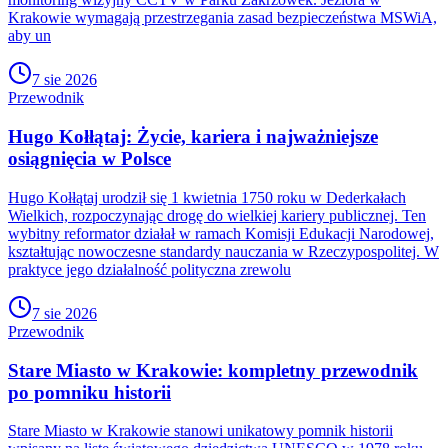
Krakowie wymagają przestrzegania zasad bezpieczeństwa MSWiA,
aby un
7 sie 2026
Przewodnik
Hugo Kołłątaj: Życie, kariera i najważniejsze
osiągnięcia w Polsce
Hugo Kołłątaj urodził się 1 kwietnia 1750 roku w Dederkałach
Wielkich, rozpoczynając drogę do wielkiej kariery publicznej. Ten
wybitny reformator działał w ramach Komisji Edukacji Narodowej,
kształtując nowoczesne standardy nauczania w Rzeczypospolitej. W
praktyce jego działalność polityczna zrewolu
7 sie 2026
Przewodnik
Stare Miasto w Krakowie: kompletny przewodnik
po pomniku historii
Stare Miasto w Krakowie stanowi unikatowy pomnik historii