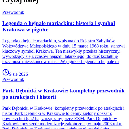
Przewodnik
Legenda o hejnale mariackim: historia i symbol
Krakowa w pigułce
Legenda o hejnale mariackim, wpisana do Rejestru Zabytków
Województwa Małopolskiego w dniu 15 marca 1968 roku, stanowi
kluczowy symbol Krakowa. Ten niezwykły przekaz historyczny,
wywodzący się z czasów najazdu tatarskiego, do dziś kształtuje
tożsamość mieszkańców miasta.W pigułce:Legenda o hejnale m
9 sie 2026
Przewodnik
Park Dębnicki w Krakowie: kompletny przewodnik
po atrakcjach i historii
Park Dębnicki w Krakowie: kompletny przewodnik po atrakcjach i
historiiPark Dębnicki w Krakowie to cenny zielony obszar o
powierzchni 6,52 ha, zarządzany przez ZZM. Park Dębnicki w
Krakowie przeszedł modernizację zakończoną w maju 2003 roku.
Park Dębnicki w Krakowie stanowi zielone płuca dzielnicy,