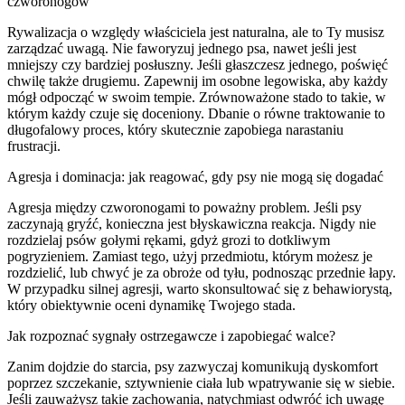
czworonogów
Rywalizacja o względy właściciela jest naturalna, ale to Ty musisz
zarządzać uwagą. Nie faworyzuj jednego psa, nawet jeśli jest
mniejszy czy bardziej posłuszny. Jeśli głaszczesz jednego, poświęć
chwilę także drugiemu. Zapewnij im osobne legowiska, aby każdy
mógł odpocząć w swoim tempie. Zrównoważone stado to takie, w
którym każdy czuje się doceniony. Dbanie o równe traktowanie to
długofalowy proces, który skutecznie zapobiega narastaniu
frustracji.
Agresja i dominacja: jak reagować, gdy psy nie mogą się dogadać
Agresja między czworonogami to poważny problem. Jeśli psy
zaczynają gryźć, konieczna jest błyskawiczna reakcja. Nigdy nie
rozdzielaj psów gołymi rękami, gdyż grozi to dotkliwym
pogryzieniem. Zamiast tego, użyj przedmiotu, którym możesz je
rozdzielić, lub chwyć je za obroże od tyłu, podnosząc przednie łapy.
W przypadku silnej agresji, warto skonsultować się z behawiorystą,
który obiektywnie oceni dynamikę Twojego stada.
Jak rozpoznać sygnały ostrzegawcze i zapobiegać walce?
Zanim dojdzie do starcia, psy zazwyczaj komunikują dyskomfort
poprzez szczekanie, sztywnienie ciała lub wpatrywanie się w siebie.
Jeśli zauważysz takie zachowania, natychmiast odwróć ich uwagę