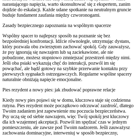
narastającego napięcia, warto skonsultować się z ekspertem, zanim
dojdzie do eskalacji. Każde udane spotkanie na neutralnym gruncie
buduje fundament zaufania między czworonogami.
Zasady bezpiecznego zapoznania na wspólnym spacerze
Wspólny spacer to najlepszy sposób na poznanie się bez
bezpośredniej konfrontacji. Idźcie równolegle, utrzymując dystans,
który pozwala obu zwierzętom zachować spokój. Gdy zauważysz,
że psy ignorują się nawzajem lub są zaciekawione, ale nie
pobudzone, możesz stopniowo zmniejszać przestrzeń między nimi.
Jeśli oba psiaki wykazują chęć do interakcji, pozwól im się
powąchać, ale bądź gotowy na szybkie przerwanie kontaktu przy
pierwszych sygnałach ostrzegawczych. Regularne wspólne spacery
naturalnie obniżają napięcie emocjonalne.
Pies rezydent a nowy pies: jak zbudować poprawne relacje
Kiedy nowy pies pojawi się w domu, kluczowa staje się codzienna
rutyna. Pies rezydent może początkowo odczuwać zazdrość, dlatego
Twoim zadaniem jest zapewnienie mu poczucia bezpieczeństwa.
Psy uczą się od siebie nawzajem, więc Twój spokój jest kluczowy
dla ich wzajemnej akceptacji. Pozwól im spędzać czas w jednym
pomieszczeniu, ale zawsze pod Twoim nadzorem. Jeśli zauważysz
zachowania dominacyjne, interweniuj w sposób bezpieczny,