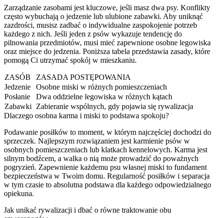
Zarządzanie zasobami jest kluczowe, jeśli masz dwa psy. Konflikty
często wybuchają o jedzenie lub ulubione zabawki. Aby uniknąć
zazdrości, musisz zadbać o indywidualne zaspokojenie potrzeb
każdego z nich. Jeśli jeden z psów wykazuje tendencję do
pilnowania przedmiotów, musi mieć zapewnione osobne legowiska
oraz miejsce do jedzenia. Poniższa tabela przedstawia zasady, które
pomogą Ci utrzymać spokój w mieszkaniu.
ZASÓB
ZASADA POSTĘPOWANIA
Jedzenie
Osobne miski w różnych pomieszczeniach
Posłanie
Dwa oddzielne legowiska w różnych kątach
Zabawki
Zabieranie wspólnych, gdy pojawia się rywalizacja
Dlaczego osobna karma i miski to podstawa spokoju?
Podawanie posiłków to moment, w którym najczęściej dochodzi do
sprzeczek. Najlepszym rozwiązaniem jest karmienie psów w
osobnych pomieszczeniach lub klatkach kennelowych. Karma jest
silnym bodźcem, a walka o nią może prowadzić do poważnych
pogryzień. Zapewnienie każdemu psu własnej miski to fundament
bezpieczeństwa w Twoim domu. Regularność posiłków i separacja
w tym czasie to absolutna podstawa dla każdego odpowiedzialnego
opiekuna.
Jak unikać rywalizacji i dbać o równe traktowanie obu