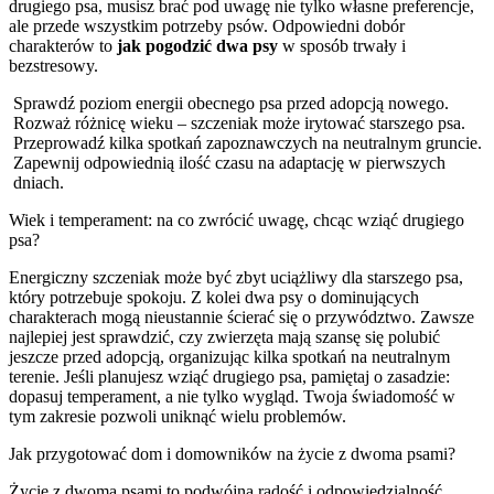
drugiego psa, musisz brać pod uwagę nie tylko własne preferencje,
ale przede wszystkim potrzeby psów. Odpowiedni dobór
charakterów to
jak pogodzić dwa psy
w sposób trwały i
bezstresowy.
Sprawdź poziom energii obecnego psa przed adopcją nowego.
Rozważ różnicę wieku – szczeniak może irytować starszego psa.
Przeprowadź kilka spotkań zapoznawczych na neutralnym gruncie.
Zapewnij odpowiednią ilość czasu na adaptację w pierwszych
dniach.
Wiek i temperament: na co zwrócić uwagę, chcąc wziąć drugiego
psa?
Energiczny szczeniak może być zbyt uciążliwy dla starszego psa,
który potrzebuje spokoju. Z kolei dwa psy o dominujących
charakterach mogą nieustannie ścierać się o przywództwo. Zawsze
najlepiej jest sprawdzić, czy zwierzęta mają szansę się polubić
jeszcze przed adopcją, organizując kilka spotkań na neutralnym
terenie. Jeśli planujesz wziąć drugiego psa, pamiętaj o zasadzie:
dopasuj temperament, a nie tylko wygląd. Twoja świadomość w
tym zakresie pozwoli uniknąć wielu problemów.
Jak przygotować dom i domowników na życie z dwoma psami?
Życie z dwoma psami to podwójna radość i odpowiedzialność.