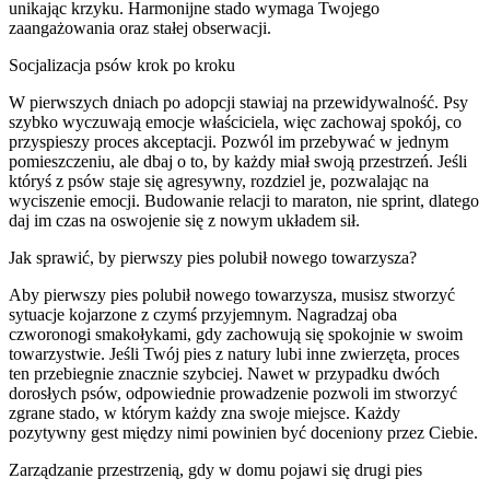
unikając krzyku. Harmonijne stado wymaga Twojego
zaangażowania oraz stałej obserwacji.
Socjalizacja psów krok po kroku
W pierwszych dniach po adopcji stawiaj na przewidywalność. Psy
szybko wyczuwają emocje właściciela, więc zachowaj spokój, co
przyspieszy proces akceptacji. Pozwól im przebywać w jednym
pomieszczeniu, ale dbaj o to, by każdy miał swoją przestrzeń. Jeśli
któryś z psów staje się agresywny, rozdziel je, pozwalając na
wyciszenie emocji. Budowanie relacji to maraton, nie sprint, dlatego
daj im czas na oswojenie się z nowym układem sił.
Jak sprawić, by pierwszy pies polubił nowego towarzysza?
Aby pierwszy pies polubił nowego towarzysza, musisz stworzyć
sytuacje kojarzone z czymś przyjemnym. Nagradzaj oba
czworonogi smakołykami, gdy zachowują się spokojnie w swoim
towarzystwie. Jeśli Twój pies z natury lubi inne zwierzęta, proces
ten przebiegnie znacznie szybciej. Nawet w przypadku dwóch
dorosłych psów, odpowiednie prowadzenie pozwoli im stworzyć
zgrane stado, w którym każdy zna swoje miejsce. Każdy
pozytywny gest między nimi powinien być doceniony przez Ciebie.
Zarządzanie przestrzenią, gdy w domu pojawi się drugi pies