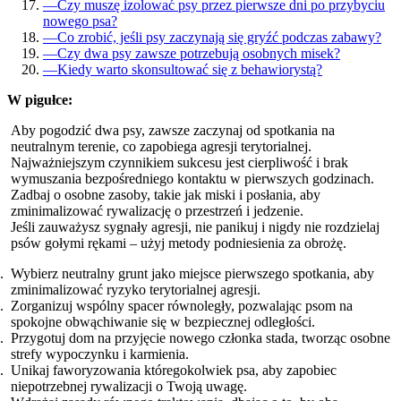
—
Czy muszę izolować psy przez pierwsze dni po przybyciu
nowego psa?
—
Co zrobić, jeśli psy zaczynają się gryźć podczas zabawy?
—
Czy dwa psy zawsze potrzebują osobnych misek?
—
Kiedy warto skonsultować się z behawiorystą?
W pigułce:
Aby pogodzić dwa psy, zawsze zaczynaj od spotkania na
neutralnym terenie, co zapobiega agresji terytorialnej.
Najważniejszym czynnikiem sukcesu jest cierpliwość i brak
wymuszania bezpośredniego kontaktu w pierwszych godzinach.
Zadbaj o osobne zasoby, takie jak miski i posłania, aby
zminimalizować rywalizację o przestrzeń i jedzenie.
Jeśli zauważysz sygnały agresji, nie panikuj i nigdy nie rozdzielaj
psów gołymi rękami – użyj metody podniesienia za obrożę.
Wybierz neutralny grunt jako miejsce pierwszego spotkania, aby
zminimalizować ryzyko terytorialnej agresji.
Zorganizuj wspólny spacer równoległy, pozwalając psom na
spokojne obwąchiwanie się w bezpiecznej odległości.
Przygotuj dom na przyjęcie nowego członka stada, tworząc osobne
strefy wypoczynku i karmienia.
Unikaj faworyzowania któregokolwiek psa, aby zapobiec
niepotrzebnej rywalizacji o Twoją uwagę.