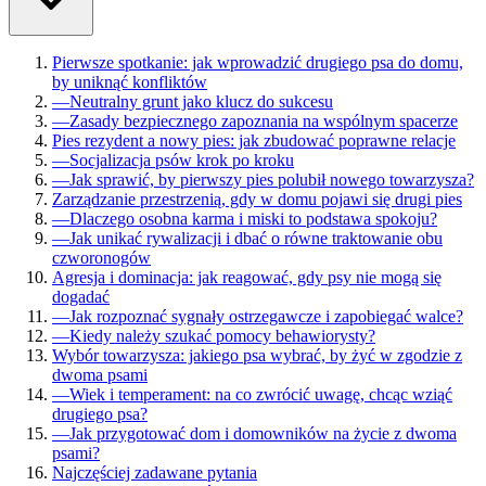
Pierwsze spotkanie: jak wprowadzić drugiego psa do domu,
by uniknąć konfliktów
—
Neutralny grunt jako klucz do sukcesu
—
Zasady bezpiecznego zapoznania na wspólnym spacerze
Pies rezydent a nowy pies: jak zbudować poprawne relacje
—
Socjalizacja psów krok po kroku
—
Jak sprawić, by pierwszy pies polubił nowego towarzysza?
Zarządzanie przestrzenią, gdy w domu pojawi się drugi pies
—
Dlaczego osobna karma i miski to podstawa spokoju?
—
Jak unikać rywalizacji i dbać o równe traktowanie obu
czworonogów
Agresja i dominacja: jak reagować, gdy psy nie mogą się
dogadać
—
Jak rozpoznać sygnały ostrzegawcze i zapobiegać walce?
—
Kiedy należy szukać pomocy behawiorysty?
Wybór towarzysza: jakiego psa wybrać, by żyć w zgodzie z
dwoma psami
—
Wiek i temperament: na co zwrócić uwagę, chcąc wziąć
drugiego psa?
—
Jak przygotować dom i domowników na życie z dwoma
psami?
Najczęściej zadawane pytania