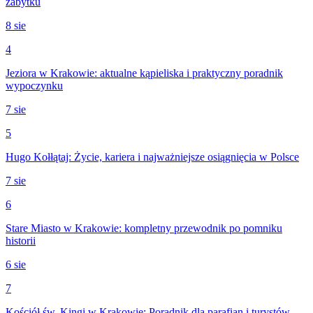
zabytku
8 sie
4
Jeziora w Krakowie: aktualne kąpieliska i praktyczny poradnik
wypoczynku
7 sie
5
Hugo Kołłątaj: Życie, kariera i najważniejsze osiągnięcia w Polsce
7 sie
6
Stare Miasto w Krakowie: kompletny przewodnik po pomniku
historii
6 sie
7
Kościół św. Kingi w Krakowie: Poradnik dla parafian i turystów