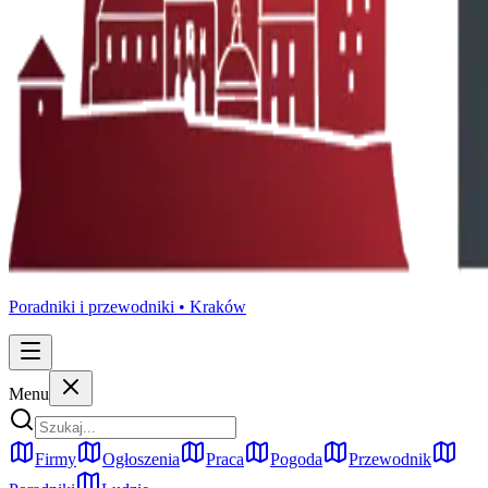
Poradniki i przewodniki •
Kraków
Menu
Firmy
Ogłoszenia
Praca
Pogoda
Przewodnik