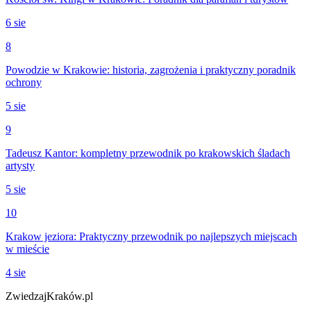
6 sie
8
Powodzie w Krakowie: historia, zagrożenia i praktyczny poradnik
ochrony
5 sie
9
Tadeusz Kantor: kompletny przewodnik po krakowskich śladach
artysty
5 sie
10
Krakow jeziora: Praktyczny przewodnik po najlepszych miejscach
w mieście
4 sie
ZwiedzajKraków.pl