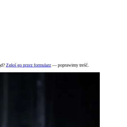
ąd?
Zgłoś go przez formularz
— poprawimy treść.