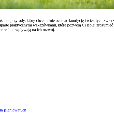
ośnika przyrody, który chce trafnie oceniać kondycję i wiek tych zwie
 wsparte praktycznymi wskazówkami, które pozwolą Ci lepiej zrozumie
e realnie wpływają na ich rozwój.
la jeleniowatych