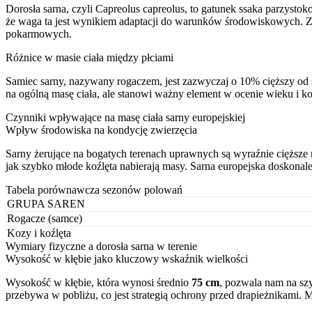
Dorosła sarna, czyli Capreolus capreolus, to gatunek ssaka parzysto
że waga ta jest wynikiem adaptacji do warunków środowiskowych. Z
pokarmowych.
Różnice w masie ciała między płciami
Samiec sarny, nazywany rogaczem, jest zazwyczaj o 10% cięższy od
na ogólną masę ciała, ale stanowi ważny element w ocenie wieku i ko
Czynniki wpływające na masę ciała sarny europejskiej
Wpływ środowiska na kondycję zwierzęcia
Sarny żerujące na bogatych terenach uprawnych są wyraźnie cięższe
jak szybko młode koźlęta nabierają masy. Sarna europejska doskonal
Tabela porównawcza sezonów polowań
GRUPA SAREN
Rogacze (samce)
Kozy i koźlęta
Wymiary fizyczne a dorosła sarna w terenie
Wysokość w kłębie jako kluczowy wskaźnik wielkości
Wysokość w kłębie, która wynosi średnio
75 cm
, pozwala nam na sz
przebywa w pobliżu, co jest strategią ochrony przed drapieżnikami. 