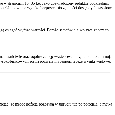
luje w granicach 15–35 kg. Jako doświadczony redaktor podkreślam,
to zróżnicowanie wynika bezpośrednio z jakości dostępnych zasobów
ogą osiągać wyższe wartości. Poroże samców nie wpływa znacząco
nadleśnictwie oraz ogólny zasięg występowania gatunku determinują,
ć wysokobiałkowych roślin pozwala im osiągać lepsze wyniki wagowe.
tać, że młode koźlęta pozostają w ukryciu tuż po porodzie, a matka
.