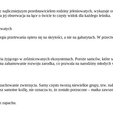
najliczniejszym przedstawicielem rodziny jeleniowatych, wykazuje osiad
a jej obserwacja na łące o świcie to częsty widok dla każdego leśnika.
iowatych
tegia przetrwania opiera się na skrytości, a nie na gabarytach. W przeci
cia żyjącego w zróżnicowanych ekosystemach. Poroże samców, które sarn
da na zahamowanie rozwoju zarodka, co pozwala na narodziny młodych 
zachowanie zwierzęcia. Sarny często tworzą niewielkie grupy, tzw. ru
isz samotne koźlę, nie oznacza to, że zostało porzucone – matka zawsze
h zapachu.