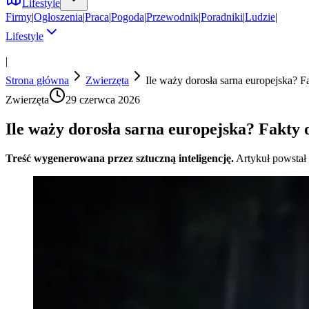
Lifestyle
Firmy
|
Ogłoszenia
|
Praca
|
Pogoda
|
Przewodnik
|
Poradniki
|
Ludzie
|
Lifestyle
|
Strona główna
Zwierzęta
Ile waży dorosła sarna europejska? F
Zwierzęta
29 czerwca 2026
Ile waży dorosła sarna europejska? Fakty 
Treść wygenerowana przez sztuczną inteligencję.
Artykuł powstał