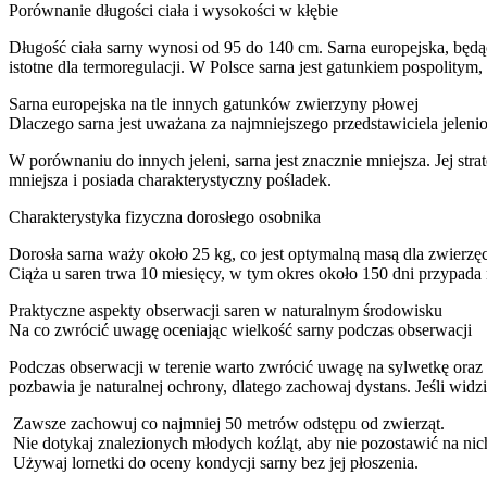
Porównanie długości ciała i wysokości w kłębie
Długość ciała sarny wynosi od 95 do 140 cm. Sarna europejska, będąc 
istotne dla termoregulacji. W Polsce sarna jest gatunkiem pospolitym, 
Sarna europejska na tle innych gatunków zwierzyny płowej
Dlaczego sarna jest uważana za najmniejszego przedstawiciela jelen
W porównaniu do innych jeleni, sarna jest znacznie mniejsza. Jej stra
mniejsza i posiada charakterystyczny pośladek.
Charakterystyka fizyczna dorosłego osobnika
Dorosła sarna waży około 25 kg, co jest optymalną masą dla zwierzę
Ciąża u saren trwa 10 miesięcy, w tym okres około 150 dni przypa
Praktyczne aspekty obserwacji saren w naturalnym środowisku
Na co zwrócić uwagę oceniając wielkość sarny podczas obserwacji
Podczas obserwacji w terenie warto zwrócić uwagę na sylwetkę oraz 
pozbawia je naturalnej ochrony, dlatego zachowaj dystans. Jeśli widz
Zawsze zachowuj co najmniej 50 metrów odstępu od zwierząt.
Nie dotykaj znalezionych młodych koźląt, aby nie pozostawić na nic
Używaj lornetki do oceny kondycji sarny bez jej płoszenia.