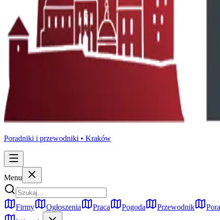
Poradniki i przewodniki •
Kraków
Menu
Firmy
Ogłoszenia
Praca
Pogoda
Przewodnik
Pora