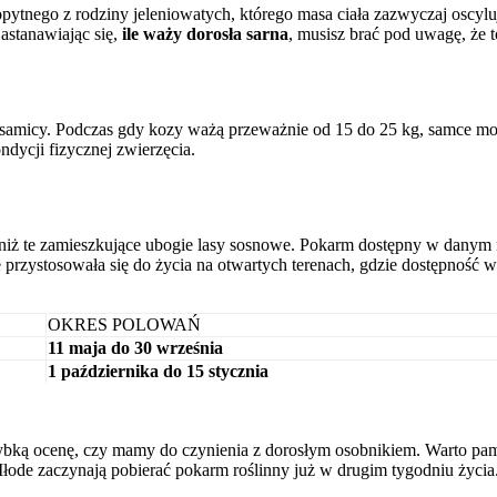
kopytnego z rodziny jeleniowatych, którego masa ciała zazwyczaj oscy
astanawiając się,
ile waży dorosła sarna
, musisz brać pod uwagę, że 
 samicy. Podczas gdy kozy ważą przeważnie od 15 do 25 kg, samce m
ndycji fizycznej zwierzęcia.
 niż te zamieszkujące ubogie lasy sosnowe. Pokarm dostępny w danym 
e przystosowała się do życia na otwartych terenach, gdzie dostępnoś
OKRES POLOWAŃ
11 maja do 30 września
1 października do 15 stycznia
ybką ocenę, czy mamy do czynienia z dorosłym osobnikiem. Warto pamię
Młode zaczynają pobierać pokarm roślinny już w drugim tygodniu życia