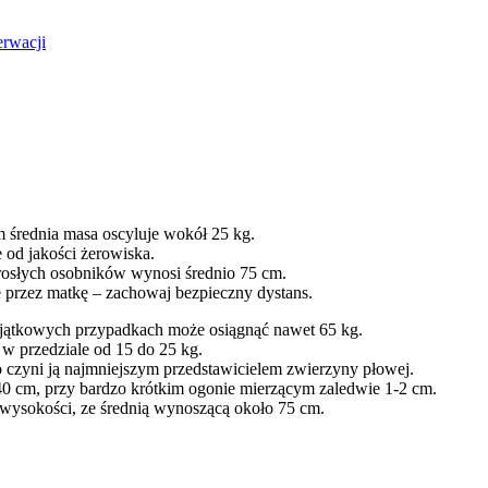
erwacji
 średnia masa oscyluje wokół 25 kg.
 od jakości żerowiska.
rosłych osobników wynosi średnio 75 cm.
e przez matkę – zachowaj bezpieczny dystans.
yjątkowych przypadkach może osiągnąć nawet 65 kg.
j w przedziale od 15 do 25 kg.
o czyni ją najmniejszym przedstawicielem zwierzyny płowej.
40 cm, przy bardzo krótkim ogonie mierzącym zaledwie 1-2 cm.
 wysokości, ze średnią wynoszącą około 75 cm.