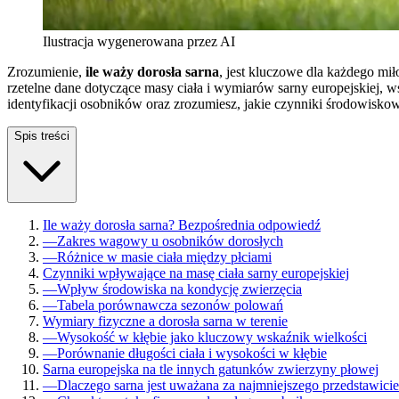
Ilustracja wygenerowana przez AI
Zrozumienie,
ile waży dorosła sarna
, jest kluczowe dla każdego mił
rzetelne dane dotyczące masy ciała i wymiarów sarny europejskiej,
identyfikacji osobników oraz zrozumiesz, jakie czynniki środowiskow
Spis treści
Ile waży dorosła sarna? Bezpośrednia odpowiedź
—
Zakres wagowy u osobników dorosłych
—
Różnice w masie ciała między płciami
Czynniki wpływające na masę ciała sarny europejskiej
—
Wpływ środowiska na kondycję zwierzęcia
—
Tabela porównawcza sezonów polowań
Wymiary fizyczne a dorosła sarna w terenie
—
Wysokość w kłębie jako kluczowy wskaźnik wielkości
—
Porównanie długości ciała i wysokości w kłębie
Sarna europejska na tle innych gatunków zwierzyny płowej
—
Dlaczego sarna jest uważana za najmniejszego przedstawicie