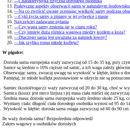
—
Charakterystyka fizyczna dorosłego osobnika
Praktyczne aspekty obserwacji saren w naturalnym środowisku
—
Na co zwrócić uwagę oceniając wielkość sarny podczas obs
—
Cykl życia sarny a zmiany w jej sylwetce i masie
Najczęściej zadawane pytania
—
Czy waga sarny zmienia się w ciągu roku?
—
Czy istnieje duża różnica wagowa między kozłem a kozą?
—
Dlaczego sarna jest uważana za gatunek łowny?
—
Jak szybko rosną młode koźlęta?
W pigułce:
Dorosła sarna europejska waży zazwyczaj od 15 do 35 kg, przy czym
Samce są średnio o 10% cięższe od samic, a ich waga zależy głównie
Obserwując sarny, zwracaj uwagę na wysokość w kłębie, która u do
Pamiętaj, że młode koźlęta pozostawione w ukryciu nie są porzucon
Samiec (kozioł/rogacz): waży zazwyczaj od 20 do 30 kg, choć w w
Samica (koza): jest nieco lżejsza i jej masa ciała mieści się zazwycza
Średnia masa: dorosła sarna europejska waży średnio około 25 kg, c
Wymiary ciała: długość ciała dorosłego osobnika wynosi od 95 do 1
Wysokość w kłębie: dorosła sarna osiąga zazwyczaj od 60 do 90 cm
Ile waży dorosła sarna? Bezpośrednia odpowiedź
Zakres wagowy u osobników dorosłych