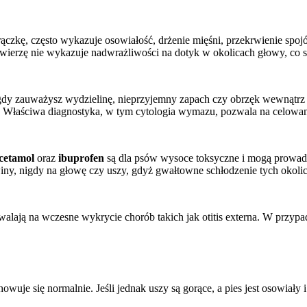
orączkę, często wykazuje osowiałość, drżenie mięśni, przekrwienie sp
rzę nie wykazuje nadwrażliwości na dotyk w okolicach głowy, co sug
ub gdy zauważysz wydzielinę, nieprzyjemny zapach czy obrzęk wewnątr
ząt. Właściwa diagnostyka, w tym cytologia wymazu, pozwala na celowan
cetamol
oraz
ibuprofen
są dla psów wysoce toksyczne i mogą prowad
y, nigdy na głowę czy uszy, gdyż gwałtowne schłodzenie tych okoli
walają na wczesne wykrycie chorób takich jak otitis externa. W przy
owuje się normalnie. Jeśli jednak uszy są gorące, a pies jest osowiał