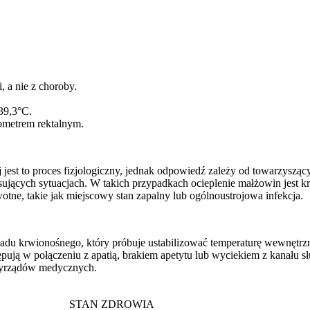
, a nie z choroby.
 39,3°C.
mometrem rektalnym.
j jest to proces fizjologiczny, jednak odpowiedź zależy od towarzyszą
ujących sytuacjach. W takich przypadkach ocieplenie małżowin jest kr
otne, takie jak miejscowy stan zapalny lub ogólnoustrojowa infekcja.
ładu krwionośnego, który próbuje ustabilizować temperaturę wewnętr
ują w połączeniu z apatią, brakiem apetytu lub wyciekiem z kanału s
rzyrządów medycznych.
STAN ZDROWIA