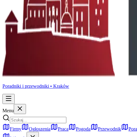
Poradniki i przewodniki •
Kraków
Menu
Firmy
Ogłoszenia
Praca
Pogoda
Przewodnik
Pora