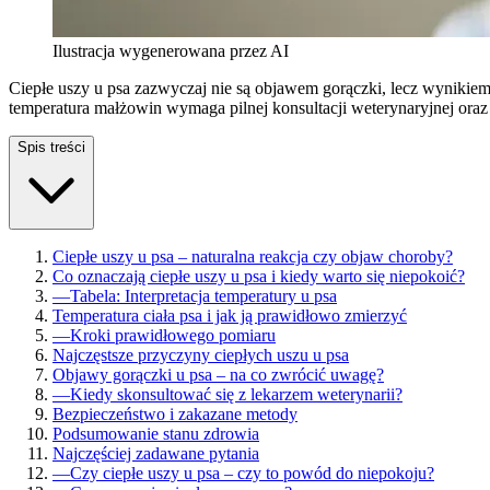
Ilustracja wygenerowana przez AI
Ciepłe uszy u psa zazwyczaj nie są objawem gorączki, lecz wynikie
temperatura małżowin wymaga pilnej konsultacji weterynaryjnej oraz 
Spis treści
Ciepłe uszy u psa – naturalna reakcja czy objaw choroby?
Co oznaczają ciepłe uszy u psa i kiedy warto się niepokoić?
—
Tabela: Interpretacja temperatury u psa
Temperatura ciała psa i jak ją prawidłowo zmierzyć
—
Kroki prawidłowego pomiaru
Najczęstsze przyczyny ciepłych uszu u psa
Objawy gorączki u psa – na co zwrócić uwagę?
—
Kiedy skonsultować się z lekarzem weterynarii?
Bezpieczeństwo i zakazane metody
Podsumowanie stanu zdrowia
Najczęściej zadawane pytania
—
Czy ciepłe uszy u psa – czy to powód do niepokoju?