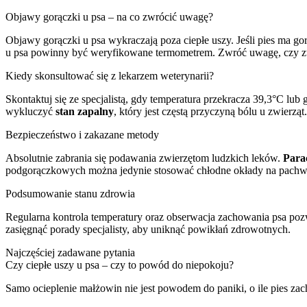
Objawy gorączki u psa – na co zwrócić uwagę?
Objawy gorączki u psa wykraczają poza ciepłe uszy. Jeśli pies ma g
u psa powinny być weryfikowane termometrem. Zwróć uwagę, czy zwie
Kiedy skonsultować się z lekarzem weterynarii?
Skontaktuj się ze specjalistą, gdy temperatura przekracza 39,3°C l
wykluczyć
stan zapalny
, który jest częstą przyczyną bólu u zwier
Bezpieczeństwo i zakazane metody
Absolutnie zabrania się podawania zwierzętom ludzkich leków.
Para
podgorączkowych można jedynie stosować chłodne okłady na pachwin
Podsumowanie stanu zdrowia
Regularna kontrola temperatury oraz obserwacja zachowania psa poz
zasięgnąć porady specjalisty, aby uniknąć powikłań zdrowotnych.
Najczęściej zadawane pytania
Czy ciepłe uszy u psa – czy to powód do niepokoju?
Samo ocieplenie małżowin nie jest powodem do paniki, o ile pies zach