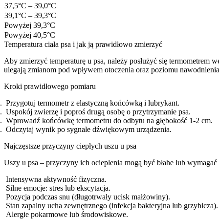
37,5°C – 39,0°C
39,1°C – 39,3°C
Powyżej 39,3°C
Powyżej 40,5°C
Temperatura ciała psa i jak ją prawidłowo zmierzyć
Aby zmierzyć temperaturę u psa, należy posłużyć się termometrem w
ulegają zmianom pod wpływem otoczenia oraz poziomu nawodnienia
Kroki prawidłowego pomiaru
Przygotuj termometr z elastyczną końcówką i lubrykant.
Uspokój zwierzę i poproś drugą osobę o przytrzymanie psa.
Wprowadź końcówkę termometru do odbytu na głębokość 1-2 cm.
Odczytaj wynik po sygnale dźwiękowym urządzenia.
Najczęstsze przyczyny ciepłych uszu u psa
Uszy u psa – przyczyny ich ocieplenia mogą być błahe lub wymagać i
Intensywna aktywność fizyczna.
Silne emocje: stres lub ekscytacja.
Pozycja podczas snu (długotrwały ucisk małżowiny).
Stan zapalny ucha zewnętrznego (infekcja bakteryjna lub grzybicza).
Alergie pokarmowe lub środowiskowe.