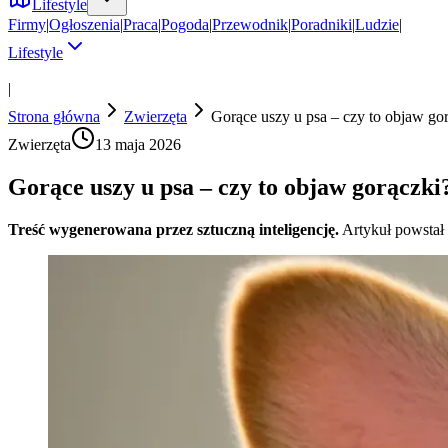
Lifestyle
Firmy
|
Ogłoszenia
|
Praca
|
Pogoda
|
Przewodnik
|
Poradniki
|
Ludzie
|
Lifestyle
|
Strona główna
Zwierzęta
Gorące uszy u psa – czy to objaw go
Zwierzęta
13 maja 2026
Gorące uszy u psa – czy to objaw gorączki
Treść wygenerowana przez sztuczną inteligencję.
Artykuł powstał