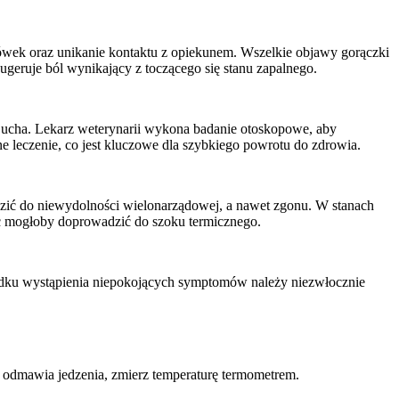
ojówek oraz unikanie kontaktu z opiekunem. Wszelkie objawy gorączki
eruje ból wynikający z toczącego się stanu zapalnego.
z ucha. Lekarz weterynarii wykona badanie otoskopowe, aby
e leczenie, co jest kluczowe dla szybkiego powrotu do zdrowia.
zić do niewydolności wielonarządowej, a nawet zgonu. W stanach
c mogłoby doprowadzić do szoku termicznego.
padku wystąpienia niepokojących symptomów należy niezwłocznie
y i odmawia jedzenia, zmierz temperaturę termometrem.