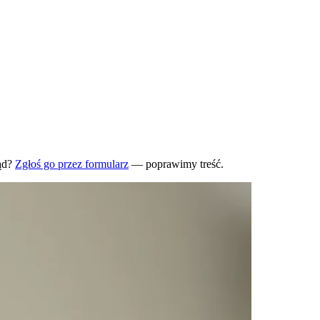
ąd?
Zgłoś go przez formularz
— poprawimy treść.