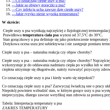
—
Co oznaczają ciepłe uszy u psa?
—
Jakie są objawy gorączki u psa?
—
Czy infekcja ucha zawsze daje ciepłe uszy?
—
Jakie ryzyko niesie wysoka temperatura?
W skrócie:
Ciepłe uszy u psa wynikają najczęściej z fizjologicznej termoregulacji
Prawidłowa
temperatura ciała psa
wynosi od 37,5°C do 39°C.
Stan gorączkowy u psa definiuje się jako przekroczenie temperatury
Dotykowa ocena uszu jest subiektywna i nie zastępuje pomiaru ter
Ciepłe uszy u psa – naturalna reakcja czy objaw choroby?
Ciepłe uszy u psa – naturalna reakcja czy objaw choroby? Najczęście
wykorzystuje je do oddawania nadmiaru ciepła po wysiłku lub w stres
ciepłota utrzymuje się długotrwale, należy rozważyć przyczyny zdrow
Co oznaczają ciepłe uszy u psa i kiedy warto się niepokoić?
Co oznaczają ciepłe uszy u psa? Zazwyczaj świadczą one o pracy uk
Niepokój powinien wzbudzić stan, w którym gorące uszy u psa występ
nieprecyzyjna, dlatego zawsze weryfikuj stan zdrowia za pomocą p
Tabela: Interpretacja temperatury u psa
ZAKRES TEMPERATURY