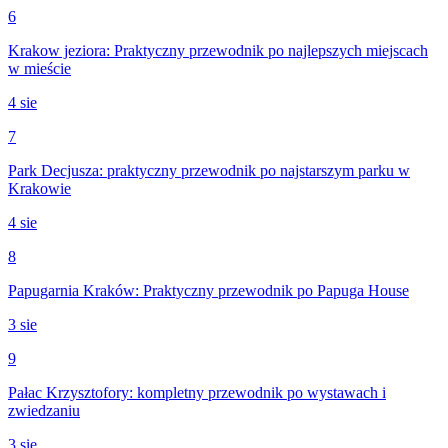
6
Krakow jeziora: Praktyczny przewodnik po najlepszych miejscach
w mieście
4 sie
7
Park Decjusza: praktyczny przewodnik po najstarszym parku w
Krakowie
4 sie
8
Papugarnia Kraków: Praktyczny przewodnik po Papuga House
3 sie
9
Pałac Krzysztofory: kompletny przewodnik po wystawach i
zwiedzaniu
3 sie