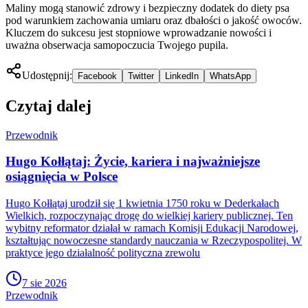
Maliny mogą stanowić zdrowy i bezpieczny dodatek do diety psa
pod warunkiem zachowania umiaru oraz dbałości o jakość owoców.
Kluczem do sukcesu jest stopniowe wprowadzanie nowości i
uważna obserwacja samopoczucia Twojego pupila.
Udostępnij:
Facebook
Twitter
LinkedIn
WhatsApp
Czytaj dalej
Przewodnik
Hugo Kołłątaj: Życie, kariera i najważniejsze
osiągnięcia w Polsce
Hugo Kołłątaj urodził się 1 kwietnia 1750 roku w Dederkałach
Wielkich, rozpoczynając drogę do wielkiej kariery publicznej. Ten
wybitny reformator działał w ramach Komisji Edukacji Narodowej,
kształtując nowoczesne standardy nauczania w Rzeczypospolitej. W
praktyce jego działalność polityczna zrewolu
7 sie 2026
Przewodnik