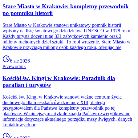
Stare Miasto w Krakowie: kompletny przewodnik
po pomniku historii
Stare Miasto w Krakowie stanowi unikatowy pomnik historii
wpisany na listę światowego dziedzictwa UNESCO w 1978 roku.
Każdy turysta doceni tutaj 331 zabytkowych kamienic oraz 2
miliony ruchomych dzieł sztuki. To robi wrażenie. Stare Miasto w
Krakowie przyciąga miliony osób każdego roku, oferując nie
6 sie 2026
Przewodnik
Kościół św. Kingi w Krakowie: Poradnik dla
parafian i turystów
Kościół św. Kingi w Krakowie stanowi ważne centrum życia
duchowego dla mieszkańców dzielnicy XIII, dlatego
przygotowałem dla Państwa kompletny przewodnik po tej
placówce. W niniejszym artykule znajdą Państwo zweryfikowane
informacje dotyczące aktualnego porządku mszy świętych, danych
kontaktowych or