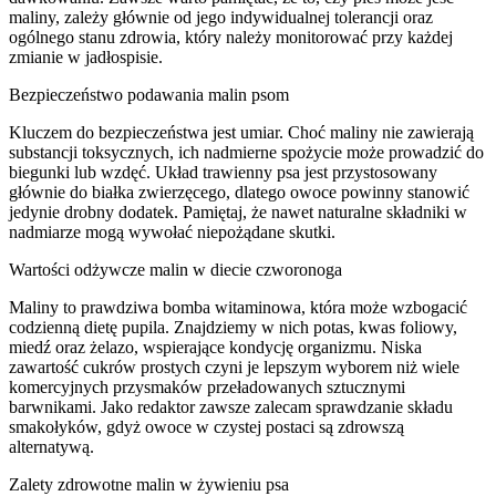
maliny, zależy głównie od jego indywidualnej tolerancji oraz
ogólnego stanu zdrowia, który należy monitorować przy każdej
zmianie w jadłospisie.
Bezpieczeństwo podawania malin psom
Kluczem do bezpieczeństwa jest umiar. Choć maliny nie zawierają
substancji toksycznych, ich nadmierne spożycie może prowadzić do
biegunki lub wzdęć. Układ trawienny psa jest przystosowany
głównie do białka zwierzęcego, dlatego owoce powinny stanowić
jedynie drobny dodatek. Pamiętaj, że nawet naturalne składniki w
nadmiarze mogą wywołać niepożądane skutki.
Wartości odżywcze malin w diecie czworonoga
Maliny to prawdziwa bomba witaminowa, która może wzbogacić
codzienną dietę pupila. Znajdziemy w nich potas, kwas foliowy,
miedź oraz żelazo, wspierające kondycję organizmu. Niska
zawartość cukrów prostych czyni je lepszym wyborem niż wiele
komercyjnych przysmaków przeładowanych sztucznymi
barwnikami. Jako redaktor zawsze zalecam sprawdzanie składu
smakołyków, gdyż owoce w czystej postaci są zdrowszą
alternatywą.
Zalety zdrowotne malin w żywieniu psa