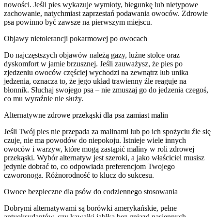
nowości. Jeśli pies wykazuje wymioty, biegunkę lub nietypowe
zachowanie, natychmiast zaprzestań podawania owoców. Zdrowie
psa powinno być zawsze na pierwszym miejscu.
Objawy nietolerancji pokarmowej po owocach
Do najczęstszych objawów należą gazy, luźne stolce oraz
dyskomfort w jamie brzusznej. Jeśli zauważysz, że pies po
zjedzeniu owoców częściej wychodzi na zewnątrz lub unika
jedzenia, oznacza to, że jego układ trawienny źle reaguje na
błonnik. Słuchaj swojego psa – nie zmuszaj go do jedzenia czegoś,
co mu wyraźnie nie służy.
Alternatywne zdrowe przekąski dla psa zamiast malin
Jeśli Twój pies nie przepada za malinami lub po ich spożyciu źle się
czuje, nie ma powodów do niepokoju. Istnieje wiele innych
owoców i warzyw, które mogą zastąpić maliny w roli zdrowej
przekąski. Wybór alternatyw jest szeroki, a jako właściciel musisz
jedynie dobrać to, co odpowiada preferencjom Twojego
czworonoga. Różnorodność to klucz do sukcesu.
Owoce bezpieczne dla psów do codziennego stosowania
Dobrymi alternatywami są borówki amerykańskie, pełne
antyoksydantów, czy kawałki jabłka bez gniazd nasiennych.