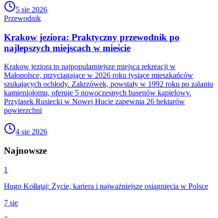
5 sie 2026
Przewodnik
Krakow jeziora: Praktyczny przewodnik po
najlepszych miejscach w mieście
Krakow jeziora to najpopularniejsze miejsca rekreacji w
Małopolsce, przyciągające w 2026 roku tysiące mieszkańców
szukających ochłody. Zakrzówek, powstały w 1992 roku po zalaniu
kamieniołomu, oferuje 5 nowoczesnych basenów kąpielowy.
Przylasek Rusiecki w Nowej Hucie zapewnia 26 hektarów
powierzchni
4 sie 2026
Najnowsze
1
Hugo Kołłątaj: Życie, kariera i najważniejsze osiągnięcia w Polsce
7 sie