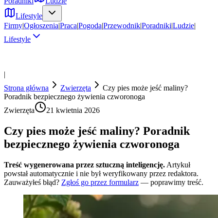
Poradniki
Ludzie
Lifestyle
Firmy
|
Ogłoszenia
|
Praca
|
Pogoda
|
Przewodnik
|
Poradniki
|
Ludzie
|
Lifestyle
|
Strona główna
Zwierzęta
Czy pies może jeść maliny?
Poradnik bezpiecznego żywienia czworonoga
Zwierzęta
21 kwietnia 2026
Czy pies może jeść maliny? Poradnik
bezpiecznego żywienia czworonoga
Treść wygenerowana przez sztuczną inteligencję.
Artykuł
powstał automatycznie i nie był weryfikowany przez redaktora.
Zauważyłeś błąd?
Zgłoś go przez formularz
— poprawimy treść.