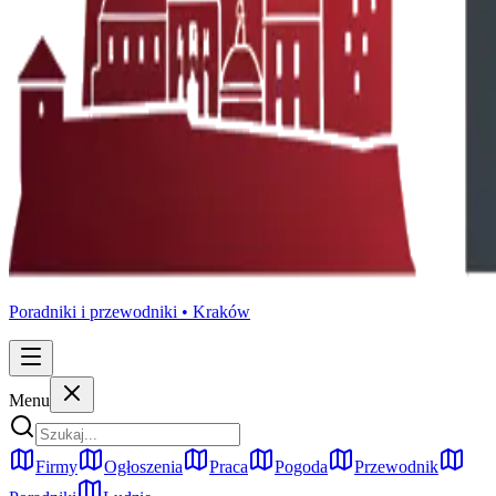
Poradniki i przewodniki •
Kraków
Menu
Firmy
Ogłoszenia
Praca
Pogoda
Przewodnik