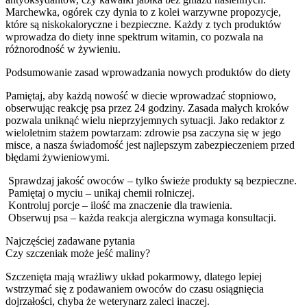
Marchewka, ogórek czy dynia to z kolei warzywne propozycje,
które są niskokaloryczne i bezpieczne. Każdy z tych produktów
wprowadza do diety inne spektrum witamin, co pozwala na
różnorodność w żywieniu.
Podsumowanie zasad wprowadzania nowych produktów do diety
Pamiętaj, aby każdą nowość w diecie wprowadzać stopniowo,
obserwując reakcję psa przez 24 godziny. Zasada małych kroków
pozwala uniknąć wielu nieprzyjemnych sytuacji. Jako redaktor z
wieloletnim stażem powtarzam: zdrowie psa zaczyna się w jego
misce, a nasza świadomość jest najlepszym zabezpieczeniem przed
błędami żywieniowymi.
Sprawdzaj jakość owoców – tylko świeże produkty są bezpieczne.
Pamiętaj o myciu – unikaj chemii rolniczej.
Kontroluj porcje – ilość ma znaczenie dla trawienia.
Obserwuj psa – każda reakcja alergiczna wymaga konsultacji.
Najczęściej zadawane pytania
Czy szczeniak może jeść maliny?
Szczenięta mają wrażliwy układ pokarmowy, dlatego lepiej
wstrzymać się z podawaniem owoców do czasu osiągnięcia
dojrzałości, chyba że weterynarz zaleci inaczej.