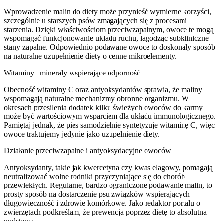
Wprowadzenie malin do diety może przynieść wymierne korzyści,
szczególnie u starszych psów zmagających się z procesami
starzenia. Dzięki właściwościom przeciwzapalnym, owoce te mogą
wspomagać funkcjonowanie układu ruchu, łagodząc subkliniczne
stany zapalne. Odpowiednio podawane owoce to doskonały sposób
na naturalne uzupełnienie diety o cenne mikroelementy.
Witaminy i minerały wspierające odporność
Obecność witaminy C oraz antyoksydantów sprawia, że maliny
wspomagają naturalne mechanizmy obronne organizmu. W
okresach przesilenia dodatek kilku świeżych owoców do karmy
może być wartościowym wsparciem dla układu immunologicznego.
Pamiętaj jednak, że pies samodzielnie syntetyzuje witaminę C, więc
owoce traktujemy jedynie jako uzupełnienie diety.
Działanie przeciwzapalne i antyoksydacyjne owoców
Antyoksydanty, takie jak kwercetyna czy kwas elagowy, pomagają
neutralizować wolne rodniki przyczyniające się do chorób
przewlekłych. Regularne, bardzo ograniczone podawanie malin, to
prosty sposób na dostarczenie psu związków wspierających
długowieczność i zdrowie komórkowe. Jako redaktor portalu o
zwierzętach podkreślam, że prewencja poprzez dietę to absolutna
podstawa.