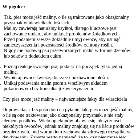
W pigułce:
Tak, pies może jeść maliny, o ile są traktowane jako okazjonalny
przysmak w niewielkich ilościach.
Maliny zawierają naturalny ksylitol, dlatego kluczowe jest
zachowanie umiaru, aby uniknąć problemów żołądkowych.
Przed podaniem zawsze dokładnie umyj owoce, aby usunąć
zanieczyszczenia i pozostałości środków ochrony roślin.
Nigdy nie podawaj psu przetworzonych malin w formie dżemów
lub soków z dodatkiem cukru.
Poznaj reakcję swojego psa, podając na początek tylko jedną
malinę.
Wybieraj owoce świeże, dojrzałe i pozbawione pleśni.
Unikaj podawania malin psom z wrażliwym układem
pokarmowym bez konsultacji z weterynarzem.
Czy pies może jeść maliny – najważniejsze fakty dla właściciela
Odpowiadając bezpośrednio na pytanie: tak, pies może jeść maliny,
o ile są one traktowane jako okazjonalny przysmak, a nie stały
element posiłków. Wielu opiekunów obawia się toksyczności
niektórych owoców, jednak maliny znajdują się na liście produktów
bezpiecznych, pod warunkiem zachowania zdrowego rozsądku w
dawkowaniu. Zawsze warto pamiętać, że to, czy pies moze jesc