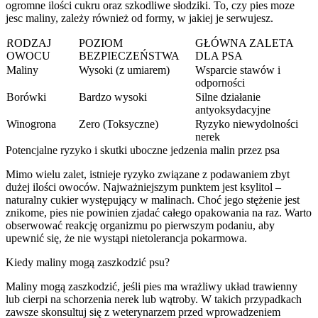
ogromne ilości cukru oraz szkodliwe słodziki. To, czy pies moze
jesc maliny, zależy również od formy, w jakiej je serwujesz.
RODZAJ
POZIOM
GŁÓWNA ZALETA
OWOCU
BEZPIECZEŃSTWA
DLA PSA
Maliny
Wysoki (z umiarem)
Wsparcie stawów i
odporności
Borówki
Bardzo wysoki
Silne działanie
antyoksydacyjne
Winogrona
Zero (Toksyczne)
Ryzyko niewydolności
nerek
Potencjalne ryzyko i skutki uboczne jedzenia malin przez psa
Mimo wielu zalet, istnieje ryzyko związane z podawaniem zbyt
dużej ilości owoców. Najważniejszym punktem jest ksylitol –
naturalny cukier występujący w malinach. Choć jego stężenie jest
znikome, pies nie powinien zjadać całego opakowania na raz. Warto
obserwować reakcję organizmu po pierwszym podaniu, aby
upewnić się, że nie wystąpi nietolerancja pokarmowa.
Kiedy maliny mogą zaszkodzić psu?
Maliny mogą zaszkodzić, jeśli pies ma wrażliwy układ trawienny
lub cierpi na schorzenia nerek lub wątroby. W takich przypadkach
zawsze skonsultuj się z weterynarzem przed wprowadzeniem