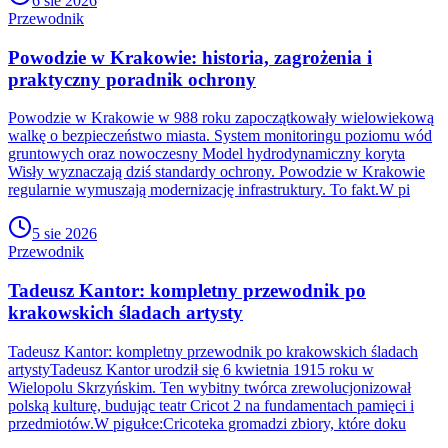
6 sie 2026
Przewodnik
Powodzie w Krakowie: historia, zagrożenia i
praktyczny poradnik ochrony
Powodzie w Krakowie w 988 roku zapoczątkowały wielowiekową
walkę o bezpieczeństwo miasta. System monitoringu poziomu wód
gruntowych oraz nowoczesny Model hydrodynamiczny koryta
Wisły wyznaczają dziś standardy ochrony. Powodzie w Krakowie
regularnie wymuszają modernizację infrastruktury. To fakt.W pi
5 sie 2026
Przewodnik
Tadeusz Kantor: kompletny przewodnik po
krakowskich śladach artysty
Tadeusz Kantor: kompletny przewodnik po krakowskich śladach
artystyTadeusz Kantor urodził się 6 kwietnia 1915 roku w
Wielopolu Skrzyńskim. Ten wybitny twórca zrewolucjonizował
polską kulturę, budując teatr Cricot 2 na fundamentach pamięci i
przedmiotów.W pigułce:Cricoteka gromadzi zbiory, które doku