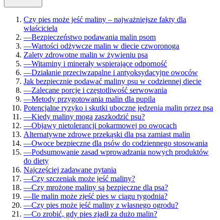
Czy pies może jeść maliny – najważniejsze fakty dla
właściciela
—
Bezpieczeństwo podawania malin psom
—
Wartości odżywcze malin w diecie czworonoga
Zalety zdrowotne malin w żywieniu psa
—
Witaminy i minerały wspierające odporność
—
Działanie przeciwzapalne i antyoksydacyjne owoców
Jak bezpiecznie podawać maliny psu w codziennej diecie
—
Zalecane porcje i częstotliwość serwowania
—
Metody przygotowania malin dla pupila
Potencjalne ryzyko i skutki uboczne jedzenia malin przez psa
—
Kiedy maliny mogą zaszkodzić psu?
—
Objawy nietolerancji pokarmowej po owocach
Alternatywne zdrowe przekąski dla psa zamiast malin
—
Owoce bezpieczne dla psów do codziennego stosowania
—
Podsumowanie zasad wprowadzania nowych produktów
do diety
Najczęściej zadawane pytania
—
Czy szczeniak może jeść maliny?
—
Czy mrożone maliny są bezpieczne dla psa?
—
Ile malin może zjeść pies w ciągu tygodnia?
—
Czy pies może jeść maliny z własnego ogrodu?
—
Co zrobić, gdy pies zjadł za dużo malin?