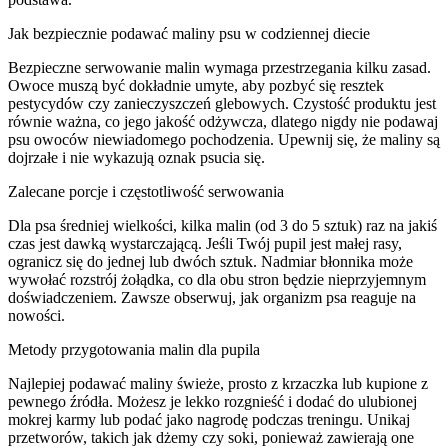
Jak bezpiecznie podawać maliny psu w codziennej diecie
Bezpieczne serwowanie malin wymaga przestrzegania kilku zasad.
Owoce muszą być dokładnie umyte, aby pozbyć się resztek
pestycydów czy zanieczyszczeń glebowych. Czystość produktu jest
równie ważna, co jego jakość odżywcza, dlatego nigdy nie podawaj
psu owoców niewiadomego pochodzenia. Upewnij się, że maliny są
dojrzałe i nie wykazują oznak psucia się.
Zalecane porcje i częstotliwość serwowania
Dla psa średniej wielkości, kilka malin (od 3 do 5 sztuk) raz na jakiś
czas jest dawką wystarczającą. Jeśli Twój pupil jest małej rasy,
ogranicz się do jednej lub dwóch sztuk. Nadmiar błonnika może
wywołać rozstrój żołądka, co dla obu stron będzie nieprzyjemnym
doświadczeniem. Zawsze obserwuj, jak organizm psa reaguje na
nowości.
Metody przygotowania malin dla pupila
Najlepiej podawać maliny świeże, prosto z krzaczka lub kupione z
pewnego źródła. Możesz je lekko rozgnieść i dodać do ulubionej
mokrej karmy lub podać jako nagrodę podczas treningu. Unikaj
przetworów, takich jak dżemy czy soki, ponieważ zawierają one