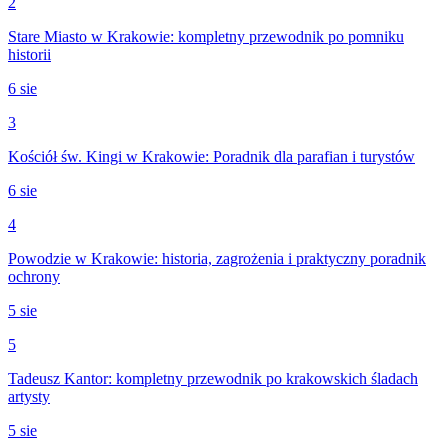
2
Stare Miasto w Krakowie: kompletny przewodnik po pomniku
historii
6 sie
3
Kościół św. Kingi w Krakowie: Poradnik dla parafian i turystów
6 sie
4
Powodzie w Krakowie: historia, zagrożenia i praktyczny poradnik
ochrony
5 sie
5
Tadeusz Kantor: kompletny przewodnik po krakowskich śladach
artysty
5 sie