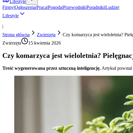
Lifestyle
Firmy
|
Ogłoszenia
|
Praca
|
Pogoda
|
Przewodnik
|
Poradniki
|
Ludzie
|
Lifestyle
|
Strona główna
Zwierzęta
Czy komarzyca jest wieloletnia? Piel
Zwierzęta
15 kwietnia 2026
Czy komarzyca jest wieloletnia? Pielęgnac
Treść wygenerowana przez sztuczną inteligencję.
Artykuł powstał