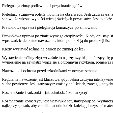
Pielęgnacja zimą: podlewanie i przycinanie pędów
Pielęgnacja zimowa polega głównie na obserwacji. Jeśli zauważysz, ż
sprawi, że wiosną wypuści więcej świeżych przyrostów. Jest to takż
Prawidłowa uprawa i pielęgnacja komarzycy po zimowaniu
Prawidłowa uprawa po zimie wymaga cierpliwości. Kiedy dni stają si
wprowadzić delikatne nawożenie, które pobudzi ją do produkcji liści
Kiedy wystawić roślinę na balkon po zimnej Zośce?
Wystawienie rośliny zbyt wcześnie to najczęstszy błąd kończący się
wyniesienie na zewnątrz wiąże się z ogromnym ryzykiem, ponieważ 
Nawożenie i ochrona przed szkodnikami w nowym sezonie
Regularne nawożenie jest kluczowe, gdy roślina zaczyna intensywnie
suche powietrze. Jeśli zauważysz zmiany na liściach, zareaguj natych
Rozmnażanie i sadzonki – jak odmłodzić komarzycę?
Rozmnażanie komarzycy jest niezwykle satysfakcjonujące. Wystarcz
najlepszy sposób, aby co kilka lat odmłodzić kolekcję i uzyskać materi