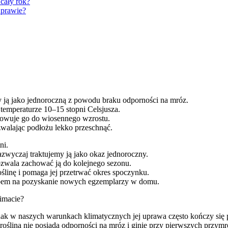
cały rok?
uprawie?
my ją jako jednoroczną z powodu braku odporności na mróz.
 temperaturze 10–15 stopni Celsjusza.
towuje go do wiosennego wzrostu.
ozwalając podłożu lekko przeschnąć.
ni.
azwyczaj traktujemy ją jako okaz jednoroczny.
zwala zachować ją do kolejnego sezonu.
ślinę i pomaga jej przetrwać okres spoczynku.
obem na pozyskanie nowych egzemplarzy w domu.
limacie?
dnak w naszych warunkach klimatycznych jej uprawa często kończy się p
ów, roślina nie posiada odporności na mróz i ginie przy pierwszych p