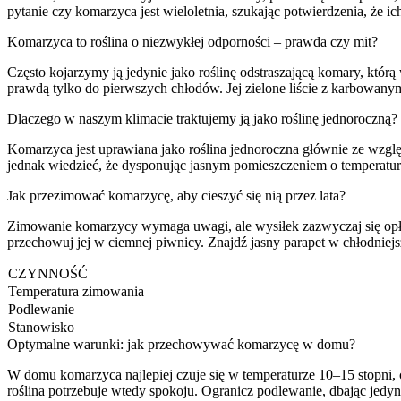
pytanie czy komarzyca jest wieloletnia, szukając potwierdzenia, że i
Komarzyca to roślina o niezwykłej odporności – prawda czy mit?
Często kojarzymy ją jedynie jako roślinę odstraszającą komary, którą
prawdą tylko do pierwszych chłodów. Jej zielone liście z karbowanym
Dlaczego w naszym klimacie traktujemy ją jako roślinę jednoroczną?
Komarzyca jest uprawiana jako roślina jednoroczna głównie ze względ
jednak wiedzieć, że dysponując jasnym pomieszczeniem o temperatur
Jak przezimować komarzycę, aby cieszyć się nią przez lata?
Zimowanie komarzycy wymaga uwagi, ale wysiłek zazwyczaj się opłac
przechowuj jej w ciemnej piwnicy. Znajdź jasny parapet w chłodniej
CZYNNOŚĆ
Temperatura zimowania
Podlewanie
Stanowisko
Optymalne warunki: jak przechowywać komarzycę w domu?
W domu komarzyca najlepiej czuje się w temperaturze 10–15 stopni,
roślina potrzebuje wtedy spokoju. Ogranicz podlewanie, dbając jedyni