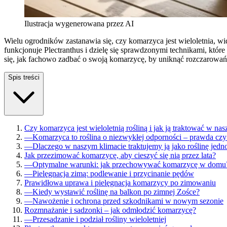
Ilustracja wygenerowana przez AI
Wielu ogrodników zastanawia się, czy komarzyca jest wieloletnia, wi
funkcjonuje Plectranthus i dzielę się sprawdzonymi technikami, któ
się, jak fachowo zadbać o swoją komarzycę, by uniknąć rozczarowa
Spis treści
Czy komarzyca jest wieloletnią rośliną i jak ją traktować w na
—
Komarzyca to roślina o niezwykłej odporności – prawda czy
—
Dlaczego w naszym klimacie traktujemy ją jako roślinę jedn
Jak przezimować komarzycę, aby cieszyć się nią przez lata?
—
Optymalne warunki: jak przechowywać komarzycę w domu
—
Pielęgnacja zimą: podlewanie i przycinanie pędów
Prawidłowa uprawa i pielęgnacja komarzycy po zimowaniu
—
Kiedy wystawić roślinę na balkon po zimnej Zośce?
—
Nawożenie i ochrona przed szkodnikami w nowym sezonie
Rozmnażanie i sadzonki – jak odmłodzić komarzycę?
—
Przesadzanie i podział rośliny wieloletniej