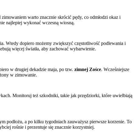
zed zimowaniem warto znacznie skrócić pędy, co odmłodzi okaz i
anie najlepiej wykonać wczesną wiosną.
ycia. Wtedy dopiero możemy zwiększyć częstotliwość podlewania i
rzebują więcej światła, aby zachować wybarwienie.
iero w drugiej dekadzie maja, po tzw.
zimnej Zośce
. Wcześniejsze
ożony w zimowanie.
. Monitoruj też szkodniki, takie jak przędziorki, które uwielbiają
ym podłożu, a po kilku tygodniach zauważysz pierwsze korzenie. To
ciej rośnie i prezentuje się znacznie korzystniej.