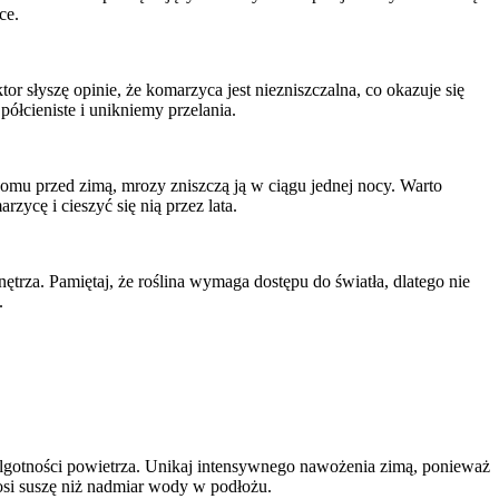
ce.
r słyszę opinie, że komarzyca jest niezniszczalna, co okazuje się
ółcieniste i unikniemy przelania.
domu przed zimą, mrozy zniszczą ją w ciągu jednej nocy. Warto
cę i cieszyć się nią przez lata.
za. Pamiętaj, że roślina wymaga dostępu do światła, dlatego nie
.
ilgotności powietrza. Unikaj intensywnego nawożenia zimą, ponieważ
nosi suszę niż nadmiar wody w podłożu.