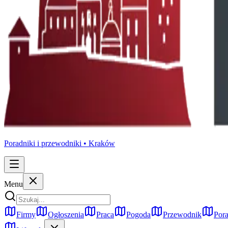
Poradniki i przewodniki •
Kraków
Menu
Firmy
Ogłoszenia
Praca
Pogoda
Przewodnik
Pora