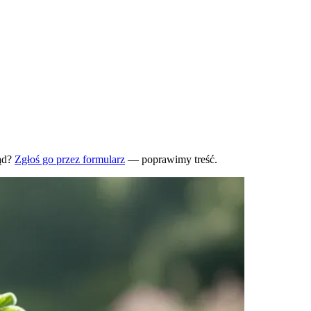
ąd?
Zgłoś go przez formularz
— poprawimy treść.