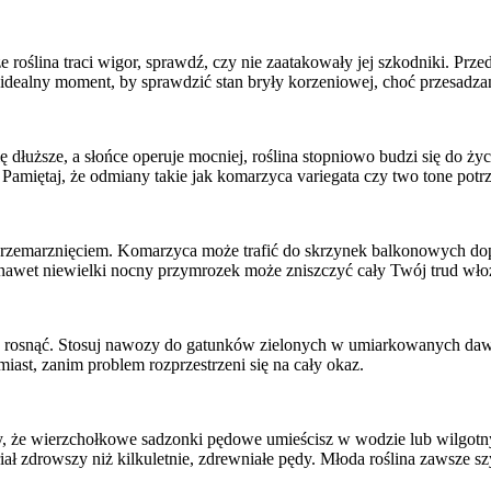
e roślina traci wigor, sprawdź, czy nie zaatakowały jej szkodniki. Pr
e idealny moment, by sprawdzić stan bryły korzeniowej, choć przesadz
ę dłuższe, a słońce operuje mocniej, roślina stopniowo budzi się do ż
. Pamiętaj, że odmiany takie jak komarzyca variegata czy two tone pot
 przemarznięciem. Komarzyca może trafić do skrzynek balkonowych dop
nawet niewielki nocny przymrozek może zniszczyć cały Twój trud wł
 rosnąć. Stosuj nawozy do gatunków zielonych w umiarkowanych dawkach
miast, zanim problem rozprzestrzeni się na cały okaz.
y, że wierzchołkowe sadzonki pędowe umieścisz w wodzie lub wilgotn
ał zdrowszy niż kilkuletnie, zdrewniałe pędy. Młoda roślina zawsze szyb