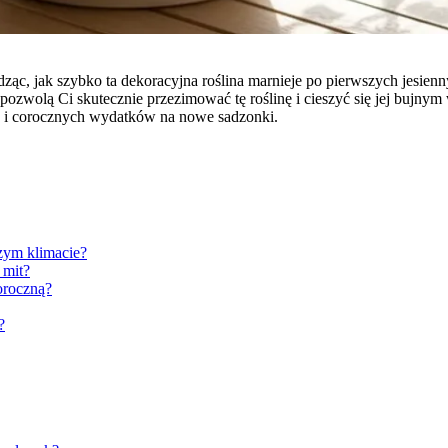
dząc, jak szybko ta dekoracyjna roślina marnieje po pierwszych jesie
re pozwolą Ci skutecznie przezimować tę roślinę i cieszyć się jej bu
ń i corocznych wydatków na nowe sadzonki.
szym klimacie?
 mit?
oroczną?
?