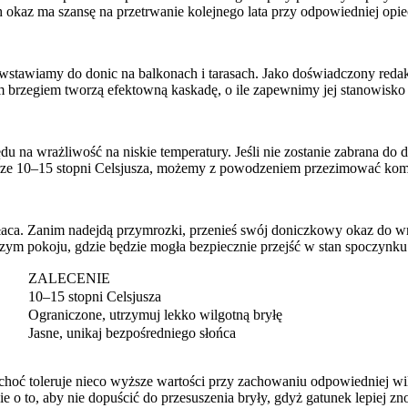
ch okaz ma szansę na przetrwanie kolejnego lata przy odpowiedniej opie
 wstawiamy do donic na balkonach i tarasach. Jako doświadczony redakto
 brzegiem tworzą efektowną kaskadę, o ile zapewnimy jej stanowisko p
u na wrażliwość na niskie temperatury. Jeśli nie zostanie zabrana do 
ze 10–15 stopni Celsjusza, możemy z powodzeniem przezimować komarzy
a. Zanim nadejdą przymrozki, przenieś swój doniczkowy okaz do wnętr
szym pokoju, gdzie będzie mogła bezpiecznie przejść w stan spoczynku
ZALECENIE
10–15 stopni Celsjusza
Ograniczone, utrzymuj lekko wilgotną bryłę
Jasne, unikaj bezpośredniego słońca
 choć toleruje nieco wyższe wartości przy zachowaniu odpowiedniej w
e o to, aby nie dopuścić do przesuszenia bryły, gdyż gatunek lepiej z