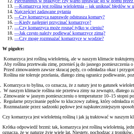
Plectranthus w praktyce: czy warto uprawiać go w domu przez 
—
Komarzyca jest rośliną wieloletnią – jak uniknąć błędów w 
Najczęściej zadawane pytania
—
Czy komarzyca naprawdę odstrasza komary?
—
Kiedy najlepiej przycinać komarzycę?
—
Czy komarzyca może rosnąć tylko w cieniu?
—
Jak często należy podlewać komarzycę zimą?
—
Czy mogę rozmnażać komarzycę w wodzie?
W pigułce:
Komarzyca jest rośliną wieloletnią, ale w naszym klimacie traktuje
Aby roślina przetrwała zimę, przenieś ją do jasnego pomieszczenia o
Przed zimowaniem zawsze skracaj pędy, co odmładza okaz i przygo
Roślina nie toleruje przelania, dlatego zimą ogranicz podlewanie, p
Komarzyca to bylina, co oznacza, że z natury jest to gatunek wielolet
W naszym klimacie roślina nie przetrwa zimy na zewnątrz, dlatego z
Zimowanie w jasnym pomieszczeniu o temperaturze 10–15 stopni po
Regularne przycinanie pędów to kluczowy zabieg, który odmładza ro
Rozmnażanie przez sadzonki pędowe jest najskuteczniejszym spos
Czy komarzyca jest wieloletnią rośliną i jak ją traktować w naszym k
Krótka odpowiedź brzmi: tak, komarzyca jest rośliną wieloletnią, je
oznacza, że w naturze żyje wiele lat. Niestety, pochodząc z tropik