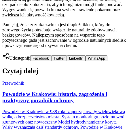
czerpać ciepło z otoczenia, aby ich organizm mógł funkcjonować.
Wygrzewanie się pozwala im na szybsze trawienie pokarmu oraz
zwiększa ich aktywność łowiecką.
Pamiętaj, że jaszczurka zwinka jest drapieżnikiem, który do
zdrowego życia potrzebuje wyłącznie naturalnie zdobywanych
bezkręgowców. Najlepszym sposobem na wsparcie tego
pożytecznego gada jest zachowanie w ogrodzie naturalnych siedlisk
i powstrzymanie się od używania chemii.
Udostępnij:
Facebook
Twitter
LinkedIn
WhatsApp
Czytaj dalej
Przewodnik
Powodzie w Krakowie: historia, zagrożenia i
praktyczny poradnik ochrony
Powodzie w Krakowie w 988 roku zapoczątkowały wielowiekową
walkę o bezpieczeństwo miasta. System monitoringu poziomu wód
gruntowych oraz nowoczesny Model hydrodynamiczny koryta
Wisły wyznaczają dziś standardy ochrony. Powodzie w Krakowie