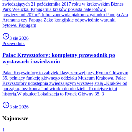
zwiedzających 21 października 2017 roku w krakowskim Biznes
Park Wielicka. Papugarnia kraków posiada halę lotów o
powierzchni 207 m², która zapewnia ptakom z gatunku Papuga Ara
Ararauna czy Papuga Żako kongijskie odpowiednie warunki
bytowe. Papugarn
3 sie 2026
Przewodnik
Pałac Krzysztofory: kompletny przewodnik po
wystawach i zwiedzaniu
Pałac Krzysztofory to zabytek klasy zerowej przy Rynku Głównym
35, pełniący funkcję głównego oddziału Muzeum Krakowa. Pałac
Krzysztofory udostępnia zwiedzającym wystawę stałą „Kraków od
początku, bez końca” od wtorku do niedzieli. To miejsce tętni
historią.W pigułce:Lokalizacja to Rynek Główny 35, 3
3 sie 2026
Najnowsze
1