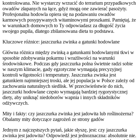
kontrolowana. Nie wystarczy wrzucić do terrarium przypadkowych
owadów złapanych na łące, gdyż mogą one zawierać pasożyty.
Profesjonalna hodowla opiera się na podawaniu owadów
karmowych posypywanych witaminowymi proszkami. Pamiętaj, że
w warunkach domowych to Ty odpowiadasz za długość życia
swojego pupila, dlatego zbilansowana dieta to podstawa.
Kluczowe różnice: jaszczurka zwinka a gatunki hodowlane
Główna różnica między zwinką a gatunkami hodowlanymi tkwi w
sposobie zdobywania pokarmu i wrażliwości na warunki
środowiskowe. Podczas gdy jaszczurka polna świetnie radzi sobie
w naszym klimacie, gady egzotyczne wymagają precyzyjnej
kontroli wilgotności i temperatury. Jaszczurka zwinka jest
gatunkiem najmniejszej troski, ale jej populacja w Polsce zależy od
zachowania naturalnych siedlisk. W przeciwieństwie do nich,
jaszczurki hodowlane często wymagają bardziej rygorystycznej
diety, aby uniknąć niedoborów wapnia i innych składników
odżywczych.
Mity i fakty: czy jaszczurka zwinka jest jadowita lub roślinożerna?
Obalamy mity dotyczące zagrożeń ze strony gadów
Jednym z najczęstszych pytań, jakie słyszę, jest: czy jaszczurka
zwinka jest jadowita? Odpowiedź jest jednoznaczna: absolutnie nie.