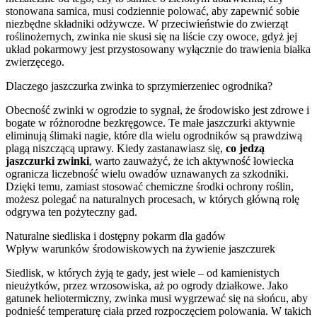
stonowana samica, musi codziennie polować, aby zapewnić sobie
niezbędne składniki odżywcze. W przeciwieństwie do zwierząt
roślinożernych, zwinka nie skusi się na liście czy owoce, gdyż jej
układ pokarmowy jest przystosowany wyłącznie do trawienia białka
zwierzęcego.
Dlaczego jaszczurka zwinka to sprzymierzeniec ogrodnika?
Obecność zwinki w ogrodzie to sygnał, że środowisko jest zdrowe i
bogate w różnorodne bezkręgowce. Te małe jaszczurki aktywnie
eliminują ślimaki nagie, które dla wielu ogrodników są prawdziwą
plagą niszczącą uprawy. Kiedy zastanawiasz się,
co jedzą
jaszczurki zwinki
, warto zauważyć, że ich aktywność łowiecka
ogranicza liczebność wielu owadów uznawanych za szkodniki.
Dzięki temu, zamiast stosować chemiczne środki ochrony roślin,
możesz polegać na naturalnych procesach, w których główną rolę
odgrywa ten pożyteczny gad.
Naturalne siedliska i dostępny pokarm dla gadów
Wpływ warunków środowiskowych na żywienie jaszczurek
Siedlisk, w których żyją te gady, jest wiele – od kamienistych
nieużytków, przez wrzosowiska, aż po ogrody działkowe. Jako
gatunek heliotermiczny, zwinka musi wygrzewać się na słońcu, aby
podnieść temperaturę ciała przed rozpoczęciem polowania. W takich