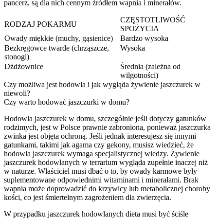
pancerz, są dla nich cennym źródłem wapnia i minerałów.
CZĘSTOTLIWOŚĆ
RODZAJ POKARMU
SPOŻYCIA
Owady miękkie (muchy, gąsienice)
Bardzo wysoka
Bezkręgowce twarde (chrząszcze,
Wysoka
stonogi)
Dżdżownice
Średnia (zależna od
wilgotności)
Czy możliwa jest hodowla i jak wygląda żywienie jaszczurek w
niewoli?
Czy warto hodować jaszczurki w domu?
Hodowla jaszczurek w domu, szczególnie jeśli dotyczy gatunków
rodzimych, jest w Polsce prawnie zabroniona, ponieważ jaszczurka
zwinka jest objęta ochroną. Jeśli jednak interesujesz się innymi
gatunkami, takimi jak agama czy gekony, musisz wiedzieć, że
hodowla jaszczurek wymaga specjalistycznej wiedzy. Żywienie
jaszczurek hodowlanych w terrarium wygląda zupełnie inaczej niż
w naturze. Właściciel musi dbać o to, by owady karmowe były
suplementowane odpowiednimi witaminami i minerałami. Brak
wapnia może doprowadzić do krzywicy lub metabolicznej choroby
kości, co jest śmiertelnym zagrożeniem dla zwierzęcia.
W przypadku jaszczurek hodowlanych dieta musi być ściśle