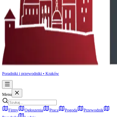
Poradniki i przewodniki •
Kraków
Menu
Firmy
Ogłoszenia
Praca
Pogoda
Przewodnik