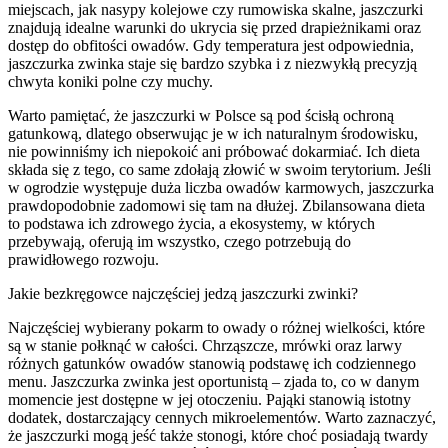
miejscach, jak nasypy kolejowe czy rumowiska skalne, jaszczurki
znajdują idealne warunki do ukrycia się przed drapieżnikami oraz
dostęp do obfitości owadów. Gdy temperatura jest odpowiednia,
jaszczurka zwinka staje się bardzo szybka i z niezwykłą precyzją
chwyta koniki polne czy muchy.
Warto pamiętać, że jaszczurki w Polsce są pod ścisłą ochroną
gatunkową, dlatego obserwując je w ich naturalnym środowisku,
nie powinniśmy ich niepokoić ani próbować dokarmiać. Ich dieta
składa się z tego, co same zdołają złowić w swoim terytorium. Jeśli
w ogrodzie występuje duża liczba owadów karmowych, jaszczurka
prawdopodobnie zadomowi się tam na dłużej. Zbilansowana dieta
to podstawa ich zdrowego życia, a ekosystemy, w których
przebywają, oferują im wszystko, czego potrzebują do
prawidłowego rozwoju.
Jakie bezkręgowce najczęściej jedzą jaszczurki zwinki?
Najczęściej wybierany pokarm to owady o różnej wielkości, które
są w stanie połknąć w całości. Chrząszcze, mrówki oraz larwy
różnych gatunków owadów stanowią podstawę ich codziennego
menu. Jaszczurka zwinka jest oportunistą – zjada to, co w danym
momencie jest dostępne w jej otoczeniu. Pająki stanowią istotny
dodatek, dostarczający cennych mikroelementów. Warto zaznaczyć,
że jaszczurki mogą jeść także stonogi, które choć posiadają twardy