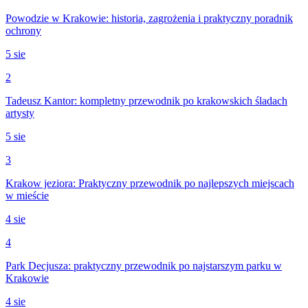
Powodzie w Krakowie: historia, zagrożenia i praktyczny poradnik
ochrony
5 sie
2
Tadeusz Kantor: kompletny przewodnik po krakowskich śladach
artysty
5 sie
3
Krakow jeziora: Praktyczny przewodnik po najlepszych miejscach
w mieście
4 sie
4
Park Decjusza: praktyczny przewodnik po najstarszym parku w
Krakowie
4 sie