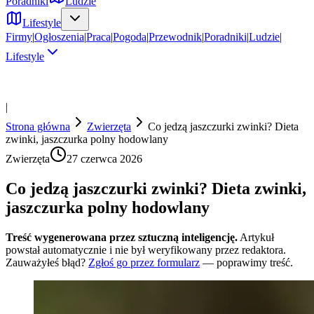
Poradniki
Ludzie
Lifestyle
Firmy
|
Ogłoszenia
|
Praca
|
Pogoda
|
Przewodnik
|
Poradniki
|
Ludzie
|
Lifestyle
|
Strona główna
Zwierzęta
Co jedzą jaszczurki zwinki? Dieta
zwinki, jaszczurka polny hodowlany
Zwierzęta
27 czerwca 2026
Co jedzą jaszczurki zwinki? Dieta zwinki,
jaszczurka polny hodowlany
Treść wygenerowana przez sztuczną inteligencję.
Artykuł
powstał automatycznie i nie był weryfikowany przez redaktora.
Zauważyłeś błąd?
Zgłoś go przez formularz
— poprawimy treść.