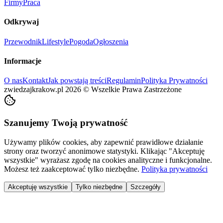
Firmy
Praca
Odkrywaj
Przewodnik
Lifestyle
Pogoda
Ogłoszenia
Informacje
O nas
Kontakt
Jak powstają treści
Regulamin
Polityka Prywatności
zwiedzajkrakow.pl
2026
©
Wszelkie Prawa Zastrzeżone
Szanujemy Twoją prywatność
Używamy plików cookies, aby zapewnić prawidłowe działanie
strony oraz tworzyć anonimowe statystyki. Klikając "Akceptuję
wszystkie" wyrażasz zgodę na cookies analityczne i funkcjonalne.
Możesz też zaakceptować tylko niezbędne.
Polityka prywatności
Akceptuję wszystkie
Tylko niezbędne
Szczegóły