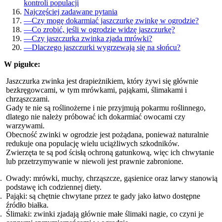
kontroli populacji
Najczęściej zadawane pytania
—
Czy mogę dokarmiać jaszczurkę zwinkę w ogrodzie?
—
Co zrobić, jeśli w ogrodzie widzę jaszczurkę?
—
Czy jaszczurka zwinka zjada mrówki?
—
Dlaczego jaszczurki wygrzewają się na słońcu?
W pigułce:
Jaszczurka zwinka jest drapieżnikiem, który żywi się głównie
bezkręgowcami, w tym mrówkami, pająkami, ślimakami i
chrząszczami.
Gady te nie są roślinożerne i nie przyjmują pokarmu roślinnego,
dlatego nie należy próbować ich dokarmiać owocami czy
warzywami.
Obecność zwinki w ogrodzie jest pożądana, ponieważ naturalnie
redukuje ona populację wielu uciążliwych szkodników.
Zwierzęta te są pod ścisłą ochroną gatunkową, więc ich chwytanie
lub przetrzymywanie w niewoli jest prawnie zabronione.
Owady: mrówki, muchy, chrząszcze, gąsienice oraz larwy stanowią
podstawę ich codziennej diety.
Pająki: są chętnie chwytane przez te gady jako łatwo dostępne
źródło białka.
Ślimaki: zwinki zjadają głównie małe ślimaki nagie, co czyni je