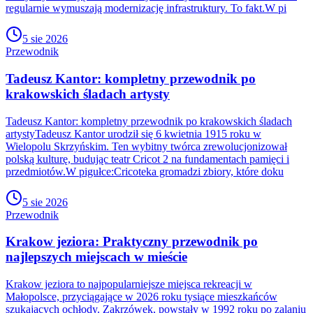
regularnie wymuszają modernizację infrastruktury. To fakt.W pi
5 sie 2026
Przewodnik
Tadeusz Kantor: kompletny przewodnik po
krakowskich śladach artysty
Tadeusz Kantor: kompletny przewodnik po krakowskich śladach
artystyTadeusz Kantor urodził się 6 kwietnia 1915 roku w
Wielopolu Skrzyńskim. Ten wybitny twórca zrewolucjonizował
polską kulturę, budując teatr Cricot 2 na fundamentach pamięci i
przedmiotów.W pigułce:Cricoteka gromadzi zbiory, które doku
5 sie 2026
Przewodnik
Krakow jeziora: Praktyczny przewodnik po
najlepszych miejscach w mieście
Krakow jeziora to najpopularniejsze miejsca rekreacji w
Małopolsce, przyciągające w 2026 roku tysiące mieszkańców
szukających ochłody. Zakrzówek, powstały w 1992 roku po zalaniu