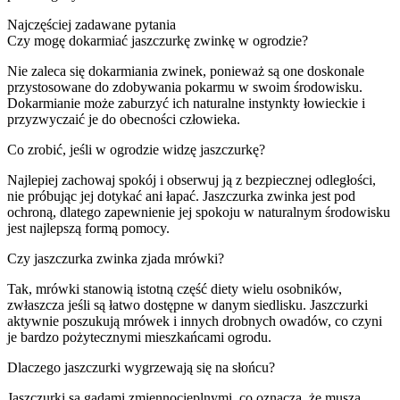
Najczęściej zadawane pytania
Czy mogę dokarmiać jaszczurkę zwinkę w ogrodzie?
Nie zaleca się dokarmiania zwinek, ponieważ są one doskonale
przystosowane do zdobywania pokarmu w swoim środowisku.
Dokarmianie może zaburzyć ich naturalne instynkty łowieckie i
przyzwyczaić je do obecności człowieka.
Co zrobić, jeśli w ogrodzie widzę jaszczurkę?
Najlepiej zachowaj spokój i obserwuj ją z bezpiecznej odległości,
nie próbując jej dotykać ani łapać. Jaszczurka zwinka jest pod
ochroną, dlatego zapewnienie jej spokoju w naturalnym środowisku
jest najlepszą formą pomocy.
Czy jaszczurka zwinka zjada mrówki?
Tak, mrówki stanowią istotną część diety wielu osobników,
zwłaszcza jeśli są łatwo dostępne w danym siedlisku. Jaszczurki
aktywnie poszukują mrówek i innych drobnych owadów, co czyni
je bardzo pożytecznymi mieszkańcami ogrodu.
Dlaczego jaszczurki wygrzewają się na słońcu?
Jaszczurki są gadami zmiennocieplnymi, co oznacza, że muszą