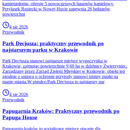
kamieniołomu, oferuje 5 nowoczesnych basenów kąpielowy.
Przylasek Rusiecki w Nowej Hucie zapewnia 26 hektarów
powierzchni
4 sie 2026
Przewodnik
Park Decjusza: praktyczny przewodnik po
najstarszym parku w Krakowie
Park Decjusza stanowi najstarsze miejsce wypoczynku w
Krakowie, zajmując powierzchnię 9,69 ha w dzielnicy Zwierzyniec.
Zarządzany przez Zarząd Zieleni Miejskiej w Krakowie, obiekt ten
zgodnie z ustawą o ochronie przyrody stanowi istotny punkt na
mapie miasta.W pigułce:Park Decjusza to najstarszy par
4 sie 2026
Przewodnik
Papugarnia Kraków: Praktyczny przewodnik po
Papuga House
Papugarnia kraków to wyjątkowe miejsce otwarte dla