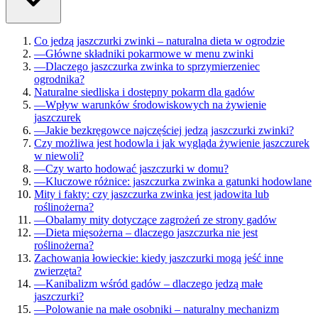
Co jedzą jaszczurki zwinki – naturalna dieta w ogrodzie
—
Główne składniki pokarmowe w menu zwinki
—
Dlaczego jaszczurka zwinka to sprzymierzeniec
ogrodnika?
Naturalne siedliska i dostępny pokarm dla gadów
—
Wpływ warunków środowiskowych na żywienie
jaszczurek
—
Jakie bezkręgowce najczęściej jedzą jaszczurki zwinki?
Czy możliwa jest hodowla i jak wygląda żywienie jaszczurek
w niewoli?
—
Czy warto hodować jaszczurki w domu?
—
Kluczowe różnice: jaszczurka zwinka a gatunki hodowlane
Mity i fakty: czy jaszczurka zwinka jest jadowita lub
roślinożerna?
—
Obalamy mity dotyczące zagrożeń ze strony gadów
—
Dieta mięsożerna – dlaczego jaszczurka nie jest
roślinożerna?
Zachowania łowieckie: kiedy jaszczurki mogą jeść inne
zwierzęta?
—
Kanibalizm wśród gadów – dlaczego jedzą małe
jaszczurki?
—
Polowanie na małe osobniki – naturalny mechanizm