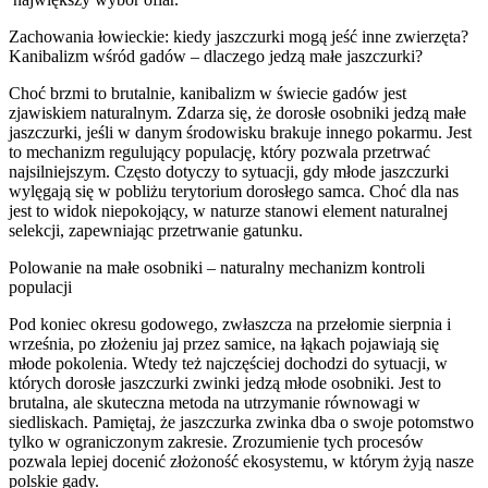
Zachowania łowieckie: kiedy jaszczurki mogą jeść inne zwierzęta?
Kanibalizm wśród gadów – dlaczego jedzą małe jaszczurki?
Choć brzmi to brutalnie, kanibalizm w świecie gadów jest
zjawiskiem naturalnym. Zdarza się, że dorosłe osobniki jedzą małe
jaszczurki, jeśli w danym środowisku brakuje innego pokarmu. Jest
to mechanizm regulujący populację, który pozwala przetrwać
najsilniejszym. Często dotyczy to sytuacji, gdy młode jaszczurki
wylęgają się w pobliżu terytorium dorosłego samca. Choć dla nas
jest to widok niepokojący, w naturze stanowi element naturalnej
selekcji, zapewniając przetrwanie gatunku.
Polowanie na małe osobniki – naturalny mechanizm kontroli
populacji
Pod koniec okresu godowego, zwłaszcza na przełomie sierpnia i
września, po złożeniu jaj przez samice, na łąkach pojawiają się
młode pokolenia. Wtedy też najczęściej dochodzi do sytuacji, w
których dorosłe jaszczurki zwinki jedzą młode osobniki. Jest to
brutalna, ale skuteczna metoda na utrzymanie równowagi w
siedliskach. Pamiętaj, że jaszczurka zwinka dba o swoje potomstwo
tylko w ograniczonym zakresie. Zrozumienie tych procesów
pozwala lepiej docenić złożoność ekosystemu, w którym żyją nasze
polskie gady.