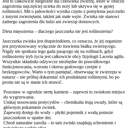
Jest to całkowicie niegroźne dla człowieka zwierzę, które w obliczu
zagrożenia najczęściej ucieka do nory lub ukrywa się w gęstej
roślinności. Mit o jadowitości wynika często z pomylenia jaszczurki
z innymi zwierzętami, takimi jak małe węże. Zwinka nie stanowi
żadnego zagrożenia dla ludzi ani zwierząt domowych.
Dieta mięsożerna – dlaczego jaszczurka nie jest roślinożerna?
Jaszczurka zwinka jest drapieżnikiem, co oznacza, że jej organizm
jest przystosowany wyłącznie do trawienia białka zwierzęcego.
Nigdy nie spotkasz tego gada pasącego się na roślinach, gdyż
roślinożerny tryb życia jest całkowicie obcy fizjologii Lacerta agilis.
Wszystkie składniki odżywcze niezbędne do prawidłowego
funkcjonowania, wzrostu i okresu godowego czerpie z
bezkręgowców. Warto o tym pamiętać, obserwując te zwierzęta w
naturze – nie próbuj dokarmiać ich produktami roślinnymi, bo po
prostu nie są w stanie ich strawić.
Pozostaw w ogrodzie stertę kamieni – zapewni to zwinkom miejsce
do wygrzewania.
Unikaj stosowania pestycydów – chemikalia trują owady, które są
głównym pokarmem zwinek.
Zapewnij dostęp do wody – płytki pojemnik z wodą pomoże
jaszczurkom w upalne dni.
Chroń naturalne zarośla – to tam zwinki znajdują schronienie i
największy wybór ofiar.