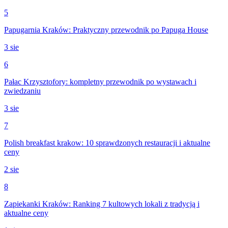
5
Papugarnia Kraków: Praktyczny przewodnik po Papuga House
3 sie
6
Pałac Krzysztofory: kompletny przewodnik po wystawach i
zwiedzaniu
3 sie
7
Polish breakfast krakow: 10 sprawdzonych restauracji i aktualne
ceny
2 sie
8
Zapiekanki Kraków: Ranking 7 kultowych lokali z tradycją i
aktualne ceny