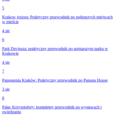
5
Krakow jeziora: Praktyczny przewodnik po najlepszych miejscach
w mieście
4 sie
6
Park Decjusza: praktyczny przewodnik po najstarszym parku w
Krakowie
4 sie
7
Papugarnia Kraków: Praktyczny przewodnik po Papuga House
3 sie
8
Pałac Krzysztofory: kompletny przewodnik po wystawach i
zwiedzaniu