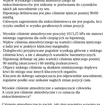
Wpływ wysokiego ciśnienia atmosferycznego na
niskociśnieniowców jest znikomy w porównaniu do czynników
takich jak nawodnienie czy sen.
Hipotensja definiowana jest jako ciśnienie tętnicze poniżej 90/60
mmHg.
Głównym zagrożeniem dla niskociśnieniowca nie jest pogoda, lecz
ryzyko omdleń w wyniku gwałtownych zmian pozycji.
Wysokie ciśnienie atmosferyczne powyżej 1013,25 hPa nie stanowi
istotnego zagrożenia dla osób cierpiących na hipotensję.
Wpływ ciśnienia atmosferycznego na wartości ciśnienia tętniczego
u ludzi jest w praktyce klinicznej marginalny.
Dolegliwości przypisywane pogodzie wynikają głównie z niskiego
ciśnienia krwi, a nie z aktualnych warunków barometrycznych.
Hipotensję definiuje się jako wartości ciśnienia tętniczego poniżej
90 mmHg (skurczowe) i 60 mmHg (rozkurczowe).
Objawy niskiego ciśnienia są skutkiem zmniejszonego dopływu
krwi do mózgu oraz innych kluczowych organów.
Kluczem do dobrego samopoczucia jest odpowiednie nawodnienie,
regularne posiłki oraz unikanie nagłych zmian pozycji ciała.
Wysokie ciśnienie atmosferyczne a samopoczucie człowieka
A czym jest ciśnienie atmosferyczne i co oznacza dla
niskociśnieniowca?
Ciśnienie atmosferyczne to nacisk, jaki słup powietrza wywiera na