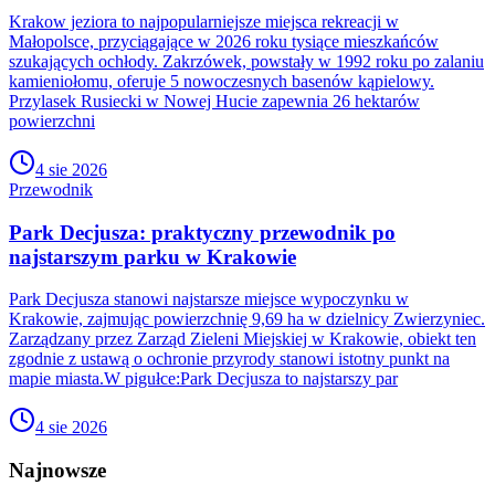
Krakow jeziora to najpopularniejsze miejsca rekreacji w
Małopolsce, przyciągające w 2026 roku tysiące mieszkańców
szukających ochłody. Zakrzówek, powstały w 1992 roku po zalaniu
kamieniołomu, oferuje 5 nowoczesnych basenów kąpielowy.
Przylasek Rusiecki w Nowej Hucie zapewnia 26 hektarów
powierzchni
4 sie 2026
Przewodnik
Park Decjusza: praktyczny przewodnik po
najstarszym parku w Krakowie
Park Decjusza stanowi najstarsze miejsce wypoczynku w
Krakowie, zajmując powierzchnię 9,69 ha w dzielnicy Zwierzyniec.
Zarządzany przez Zarząd Zieleni Miejskiej w Krakowie, obiekt ten
zgodnie z ustawą o ochronie przyrody stanowi istotny punkt na
mapie miasta.W pigułce:Park Decjusza to najstarszy par
4 sie 2026
Najnowsze