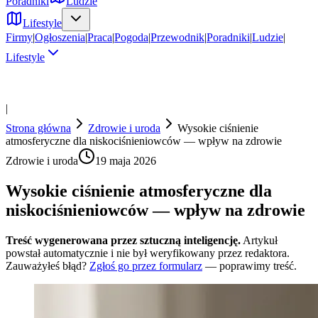
Poradniki
Ludzie
Lifestyle
Firmy
|
Ogłoszenia
|
Praca
|
Pogoda
|
Przewodnik
|
Poradniki
|
Ludzie
|
Lifestyle
|
Strona główna
Zdrowie i uroda
Wysokie ciśnienie
atmosferyczne dla niskociśnieniowców — wpływ na zdrowie
Zdrowie i uroda
19 maja 2026
Wysokie ciśnienie atmosferyczne dla
niskociśnieniowców — wpływ na zdrowie
Treść wygenerowana przez sztuczną inteligencję.
Artykuł
powstał automatycznie i nie był weryfikowany przez redaktora.
Zauważyłeś błąd?
Zgłoś go przez formularz
— poprawimy treść.