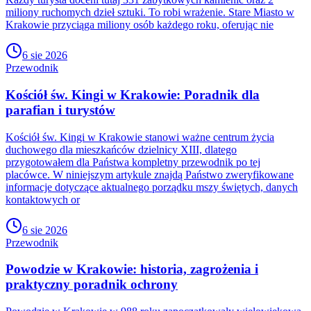
miliony ruchomych dzieł sztuki. To robi wrażenie. Stare Miasto w
Krakowie przyciąga miliony osób każdego roku, oferując nie
6 sie 2026
Przewodnik
Kościół św. Kingi w Krakowie: Poradnik dla
parafian i turystów
Kościół św. Kingi w Krakowie stanowi ważne centrum życia
duchowego dla mieszkańców dzielnicy XIII, dlatego
przygotowałem dla Państwa kompletny przewodnik po tej
placówce. W niniejszym artykule znajdą Państwo zweryfikowane
informacje dotyczące aktualnego porządku mszy świętych, danych
kontaktowych or
6 sie 2026
Przewodnik
Powodzie w Krakowie: historia, zagrożenia i
praktyczny poradnik ochrony