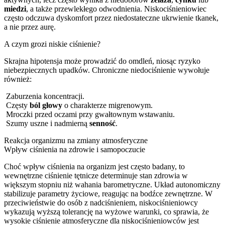
miedzi
, a także przewlekłego odwodnienia. Niskociśnieniowiec
często odczuwa dyskomfort przez niedostateczne ukrwienie tkanek,
a nie przez aurę.
A czym grozi niskie ciśnienie?
Skrajna hipotensja może prowadzić do omdleń, niosąc ryzyko
niebezpiecznych upadków. Chroniczne niedociśnienie wywołuje
również:
Zaburzenia koncentracji.
Częsty
ból głowy
o charakterze migrenowym.
Mroczki przed oczami przy gwałtownym wstawaniu.
Szumy uszne i nadmierną
senność
.
Reakcja organizmu na zmiany atmosferyczne
Wpływ ciśnienia na zdrowie i samopoczucie
Choć wpływ ciśnienia na organizm jest często badany, to
wewnętrzne ciśnienie tętnicze determinuje stan zdrowia w
większym stopniu niż wahania barometryczne. Układ autonomiczny
stabilizuje parametry życiowe, reagując na bodźce zewnętrzne. W
przeciwieństwie do osób z nadciśnieniem, niskociśnieniowcy
wykazują wyższą tolerancję na wyżowe warunki, co sprawia, że
wysokie ciśnienie atmosferyczne dla niskociśnieniowców jest