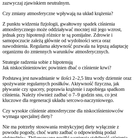
zazwyczaj zjawiskiem neutralnym.
Czy zmiany atmosferyczne wpływają na układ krążenia?
Z punktu widzenia fizjologii, gwałtowny spadek ciśnienia
atmosferycznego może oddziaływać mocniej niż jego wzrost,
jednak przy hipotensji różnice te są pomijalne. Zdrowie i
samopoczucie zależą głównie od wydolności serca oraz
nawodnienia. Regularna aktywność pozwala na lepszą adaptację
organizmu do zmiennych warunków atmosferycznych.
Strategie radzenia sobie z hipotensją
Jak niskociśnieniowiec powinien dbać o ciśnienie krwi?
Podstawą jest nawadnianie w ilości 2–2,5 litra wody dziennie oraz
spożywanie regularnych posiłków. Aktywność fizyczna, jak
pływanie czy spacery, poprawia krążenie i zapobiega spadkom
ciśnienia. Należy również zadbać o 7–9 godzin snu, co jest
kluczowe dla regeneracji układu sercowo-naczyniowego.
Czy wysokie ciśnienie atmosferyczne dla niskociśnieniowców
wymaga specjalnej diety?
Nie ma potrzeby stosowania restrykcyjnej diety wyłącznie z
powodu pogody, choć warto zadbać o odpowiednią podaż
elektrolitów. Zbilansowane posiłki wspierają stabilność ciśnienia