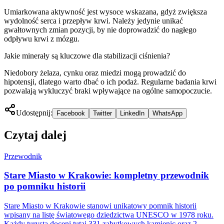
Umiarkowana aktywność jest wysoce wskazana, gdyż zwiększa
wydolność serca i przepływ krwi. Należy jedynie unikać
gwałtownych zmian pozycji, by nie doprowadzić do nagłego
odpływu krwi z mózgu.
Jakie minerały są kluczowe dla stabilizacji ciśnienia?
Niedobory żelaza, cynku oraz miedzi mogą prowadzić do
hipotensji, dlatego warto dbać o ich podaż. Regularne badania krwi
pozwalają wykluczyć braki wpływające na ogólne samopoczucie.
Udostępnij:
Facebook
Twitter
LinkedIn
WhatsApp
Czytaj dalej
Przewodnik
Stare Miasto w Krakowie: kompletny przewodnik
po pomniku historii
Stare Miasto w Krakowie stanowi unikatowy pomnik historii
wpisany na listę światowego dziedzictwa UNESCO w 1978 roku.
Każdy turysta doceni tutaj 331 zabytkowych kamienic oraz 2