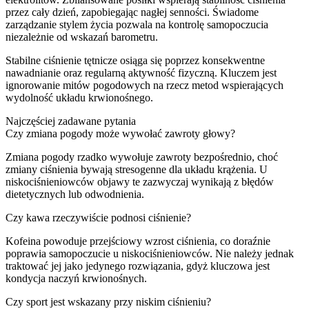
przez cały dzień, zapobiegając nagłej senności. Świadome
zarządzanie stylem życia pozwala na kontrolę samopoczucia
niezależnie od wskazań barometru.
Stabilne ciśnienie tętnicze osiąga się poprzez konsekwentne
nawadnianie oraz regularną aktywność fizyczną. Kluczem jest
ignorowanie mitów pogodowych na rzecz metod wspierających
wydolność układu krwionośnego.
Najczęściej zadawane pytania
Czy zmiana pogody może wywołać zawroty głowy?
Zmiana pogody rzadko wywołuje zawroty bezpośrednio, choć
zmiany ciśnienia bywają stresogenne dla układu krążenia. U
niskociśnieniowców objawy te zazwyczaj wynikają z błędów
dietetycznych lub odwodnienia.
Czy kawa rzeczywiście podnosi ciśnienie?
Kofeina powoduje przejściowy wzrost ciśnienia, co doraźnie
poprawia samopoczucie u niskociśnieniowców. Nie należy jednak
traktować jej jako jedynego rozwiązania, gdyż kluczowa jest
kondycja naczyń krwionośnych.
Czy sport jest wskazany przy niskim ciśnieniu?