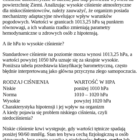
powierzchnię Ziemi. Analizując wysokie ciśnienie atmosferyczne
dla niskociśnieniowców, należy zauważyć, że organizm posiada
mechanizmy adaptacyjne niwelujące wpływ warunków
pogodowych. Wartości w granicach 1013,25 hPa są punktem
równowagi, a ich wahania rzadko zmieniają parametry
hemodynamiczne u zdrowych osób z hipotensją.
A ile hPa to wysokie ciśnienie?
Standardowe ciśnienie na poziomie morza wynosi 1013,25 hPa, a
wartości powyżej 1050 hPa uznaje się za skrajnie wysokie.
Poniższa tabela przedstawia klasyfikację barometryczną, często
błędnie interpretowaną jako główna przyczyna złego samopoczucia.
RODZAJ CIŚNIENIA
WARTOŚĆ W HPA
Niskie
poniżej 1010 hPa
Norma
1010 – 1020 hPa
Wysokie
powyżej 1020 hPa
Charakterystyka hipotensji i jej wpływ na organizm
A kiedy pojawia się problem niskiego ciśnienia, czyli
niedociśnienia?
Niskie ciśnienie krwi występuje, gdy wartości tętnicze spadają
poniżej 90/60 mmHg. Stan ten bywa cechą fizjologiczną u osób
aktywnych, lecz często wynika z niedoborów
żelaza
,
cynku
lub