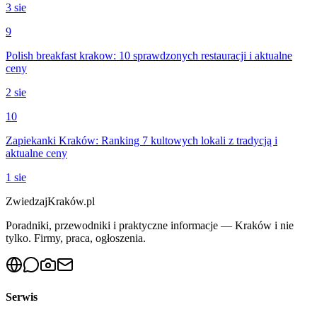
3 sie
9
Polish breakfast krakow: 10 sprawdzonych restauracji i aktualne
ceny
2 sie
10
Zapiekanki Kraków: Ranking 7 kultowych lokali z tradycją i
aktualne ceny
1 sie
ZwiedzajKraków.pl
Poradniki, przewodniki i praktyczne informacje — Kraków i nie
tylko. Firmy, praca, ogłoszenia.
Serwis