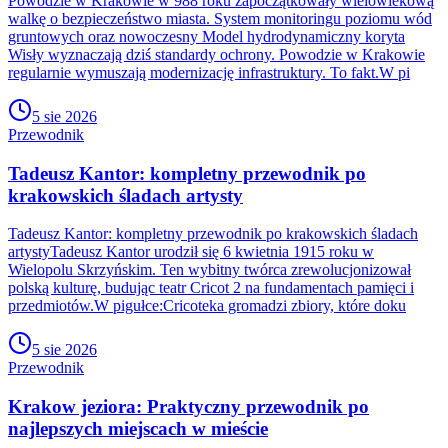
Powodzie w Krakowie w 988 roku zapoczątkowały wielowiekową
walkę o bezpieczeństwo miasta. System monitoringu poziomu wód
gruntowych oraz nowoczesny Model hydrodynamiczny koryta
Wisły wyznaczają dziś standardy ochrony. Powodzie w Krakowie
regularnie wymuszają modernizację infrastruktury. To fakt.W pi
5 sie 2026
Przewodnik
Tadeusz Kantor: kompletny przewodnik po
krakowskich śladach artysty
Tadeusz Kantor: kompletny przewodnik po krakowskich śladach
artystyTadeusz Kantor urodził się 6 kwietnia 1915 roku w
Wielopolu Skrzyńskim. Ten wybitny twórca zrewolucjonizował
polską kulturę, budując teatr Cricot 2 na fundamentach pamięci i
przedmiotów.W pigułce:Cricoteka gromadzi zbiory, które doku
5 sie 2026
Przewodnik
Krakow jeziora: Praktyczny przewodnik po
najlepszych miejscach w mieście