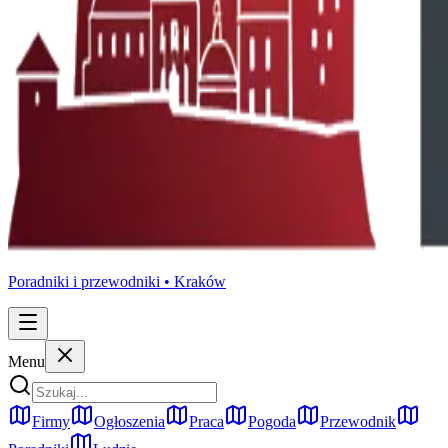
Poradniki i przewodniki •
Kraków
Menu
Firmy
Ogłoszenia
Praca
Pogoda
Przewodnik