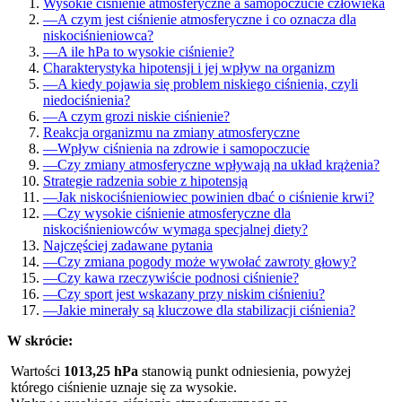
Wysokie ciśnienie atmosferyczne a samopoczucie człowieka
—
A czym jest ciśnienie atmosferyczne i co oznacza dla
niskociśnieniowca?
—
A ile hPa to wysokie ciśnienie?
Charakterystyka hipotensji i jej wpływ na organizm
—
A kiedy pojawia się problem niskiego ciśnienia, czyli
niedociśnienia?
—
A czym grozi niskie ciśnienie?
Reakcja organizmu na zmiany atmosferyczne
—
Wpływ ciśnienia na zdrowie i samopoczucie
—
Czy zmiany atmosferyczne wpływają na układ krążenia?
Strategie radzenia sobie z hipotensją
—
Jak niskociśnieniowiec powinien dbać o ciśnienie krwi?
—
Czy wysokie ciśnienie atmosferyczne dla
niskociśnieniowców wymaga specjalnej diety?
Najczęściej zadawane pytania
—
Czy zmiana pogody może wywołać zawroty głowy?
—
Czy kawa rzeczywiście podnosi ciśnienie?
—
Czy sport jest wskazany przy niskim ciśnieniu?
—
Jakie minerały są kluczowe dla stabilizacji ciśnienia?
W skrócie:
Wartości
1013,25 hPa
stanowią punkt odniesienia, powyżej
którego ciśnienie uznaje się za wysokie.