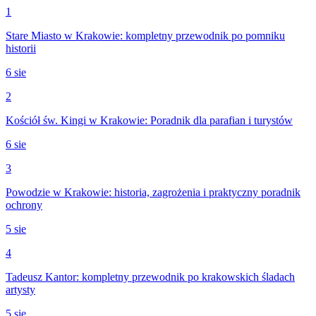
1
Stare Miasto w Krakowie: kompletny przewodnik po pomniku
historii
6 sie
2
Kościół św. Kingi w Krakowie: Poradnik dla parafian i turystów
6 sie
3
Powodzie w Krakowie: historia, zagrożenia i praktyczny poradnik
ochrony
5 sie
4
Tadeusz Kantor: kompletny przewodnik po krakowskich śladach
artysty
5 sie