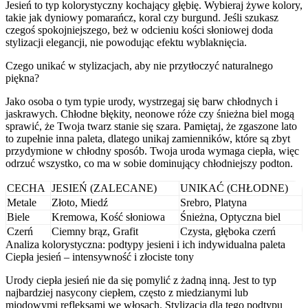
Jesień to typ kolorystyczny kochający głębię. Wybieraj żywe kolory,
takie jak dyniowy pomarańcz, koral czy burgund. Jeśli szukasz
czegoś spokojniejszego, beż w odcieniu kości słoniowej doda
stylizacji elegancji, nie powodując efektu wyblaknięcia.
Czego unikać w stylizacjach, aby nie przytłoczyć naturalnego
piękna?
Jako osoba o tym typie urody, wystrzegaj się barw chłodnych i
jaskrawych. Chłodne błękity, neonowe róże czy śnieżna biel mogą
sprawić, że Twoja twarz stanie się szara. Pamiętaj, że zgaszone lato
to zupełnie inna paleta, dlatego unikaj zamienników, które są zbyt
przydymione w chłodny sposób. Twoja uroda wymaga ciepła, więc
odrzuć wszystko, co ma w sobie dominujący chłodniejszy podton.
CECHA
JESIEŃ (ZALECANE)
UNIKAĆ (CHŁODNE)
Metale
Złoto, Miedź
Srebro, Platyna
Biele
Kremowa, Kość słoniowa
Śnieżna, Optyczna biel
Czerń
Ciemny brąz, Grafit
Czysta, głęboka czerń
Analiza kolorystyczna: podtypy jesieni i ich indywidualna paleta
Ciepła jesień – intensywność i złociste tony
Urody ciepła jesień nie da się pomylić z żadną inną. Jest to typ
najbardziej nasycony ciepłem, często z miedzianymi lub
miodowymi refleksami we włosach. Stylizacja dla tego podtypu