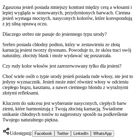
Zgaszona jesień posiada mniejszy kontrast między cerą a włosami i
lepiej wygląda w stonowanych, przydymionych barwach. Ciemna
jesień wymaga mocnych, nasyconych kolorów, które korespondują
z jej silną oprawą oczu.
Dlaczego srebro nie pasuje do jesiennego typu urody?
Srebro posiada chłodny podton, który w zestawieniu ze złotą
karnacją jesieni tworzy dysonans. Powoduje to, że skóra traci swój
naturalny, złocisty blask i może wydawać się poszarzała.
Czy rudy kolor włosów jest zarezerwowany tylko dla jesieni?
Choć wiele osób o typie urody jesień posiada rude włosy, nie jest to
jedyny wyznacznik. Jesień może mieć również włosy w odcieniu
ciepłego brązu, kasztanu, a nawet ciemnego blondu z wyraźnymi
złotymi refleksami.
Kluczem do sukcesu jest wybieranie nasyconych, ciepłych barw
ziemi, które harmonizują z Twoją złocistą karnacją. Świadome
unikanie chłodnych tonów to najprostszy sposób na podkreślenie
Twojego naturalnego piękna.
Udostępnij:
Facebook
Twitter
LinkedIn
WhatsApp