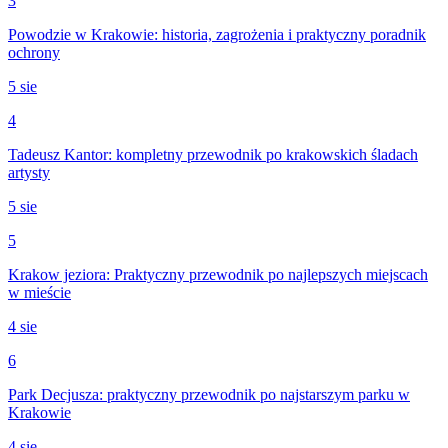
3
Powodzie w Krakowie: historia, zagrożenia i praktyczny poradnik
ochrony
5 sie
4
Tadeusz Kantor: kompletny przewodnik po krakowskich śladach
artysty
5 sie
5
Krakow jeziora: Praktyczny przewodnik po najlepszych miejscach
w mieście
4 sie
6
Park Decjusza: praktyczny przewodnik po najstarszym parku w
Krakowie
4 sie