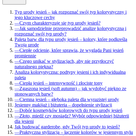
Typ urody jesień – jak rozpoznać swój typ kolorystyczny i
jego kluczowe cechy
—
Czym charakteryzuje się typ urody jesień?
—
Jak samodzielnie przeprowadzić analizę kolorystyczną i
rozpoznać swój typ urody?
Paleta barw dla typu urody jesień – kolory, które podkreślą
Twoją urodę
—
Ciepłe odcienie, które sprawią, że wygląda Pani jesień
promiennie
—
Czego unikać w stylizacjach, aby nie przytłoczyć
naturalnego piękna?
Analiza kolorystyczna: podtypy jesieni i ich indywidualna
paleta
—
Ciepła jesień – intensywność i złociste tony
—
Zgaszona jesień (soft autumn) – jak wydobyć piękno ze
stonowanych barw?
—
Ciemna jesień – głęboka paleta dla wyrazistej urody
Jesienny makijaż i biżuteria – dopełnienie stylizacji
—
Dobór kosmetyków kolorowych do typu urody jesień
—
Złoto, miedź czy mosiądz? Wybór odpowiedniej biżuterii
dla jesieni
Jak budować garderobę, gdy Twój typ urody to jesień?
—
Praktyczna stylizacja – łączenie kolorów w jesiennym stylu