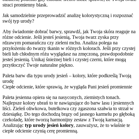
straci promienny blask.
Jak samodzielnie przeprowadzić analizę kolorystyczną i rozpoznać
swój typ urody?
Aby świadomie dobrać barwy, sprawdź, jak Twoja skóra reaguje na
różne odcienie. Jeśli jesteś jesienią, Twoja twarz zyska przy
rdzawym pomarańczu czy zieleni mchu. Analiza polega na
przyłożeniu do twarzy tkanin w różnych kolorach. Jeśli przy czystej
bieli lub chłodnym różu wyglądasz na zmęczoną, prawdopodobnie
jesteś jesienią. Unikaj śnieżnej bieli i czystej czerni, które mogą
przytłoczyć Twoje naturalne piękno.
Paleta barw dla typu urody jesień – kolory, które podkreślą Twoją
urodę
Ciepłe odcienie, które sprawią, że wygląda Pani jesień promiennie
Paleta jesienna opiera się na nasyconych, ziemistych tonach.
Najlepsze kolory ubrań to te nawiązujące do barw lasu i jesiennych
liści. Zieleń oliwkowa, butelkowa czy zgaszona szałwia to strzał w
dziesiątkę. Do tego dochodzą brązy od jasnego karmelu po głęboką
czekoladę, które tworzą harmonijny zestaw z Twoją karnacją.
Analizując
typ urody jesień kolory
, zauważysz, że to właśnie te
ciepłe odcienie czynią cerę promienną.