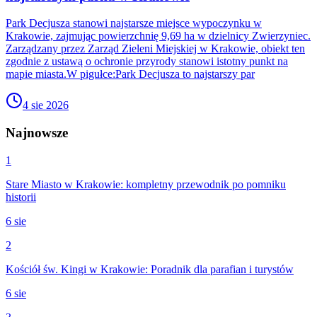
Park Decjusza stanowi najstarsze miejsce wypoczynku w
Krakowie, zajmując powierzchnię 9,69 ha w dzielnicy Zwierzyniec.
Zarządzany przez Zarząd Zieleni Miejskiej w Krakowie, obiekt ten
zgodnie z ustawą o ochronie przyrody stanowi istotny punkt na
mapie miasta.W pigułce:Park Decjusza to najstarszy par
4 sie 2026
Najnowsze
1
Stare Miasto w Krakowie: kompletny przewodnik po pomniku
historii
6 sie
2
Kościół św. Kingi w Krakowie: Poradnik dla parafian i turystów
6 sie