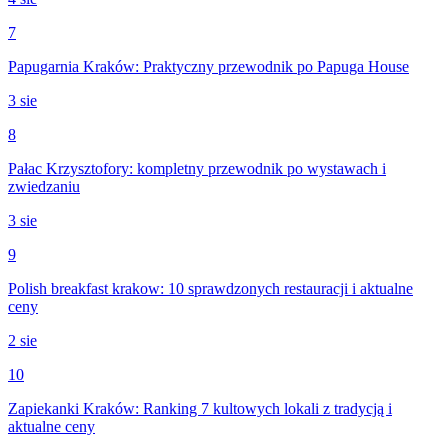
7
Papugarnia Kraków: Praktyczny przewodnik po Papuga House
3 sie
8
Pałac Krzysztofory: kompletny przewodnik po wystawach i
zwiedzaniu
3 sie
9
Polish breakfast krakow: 10 sprawdzonych restauracji i aktualne
ceny
2 sie
10
Zapiekanki Kraków: Ranking 7 kultowych lokali z tradycją i
aktualne ceny