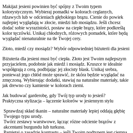
Makijaż jesieni powinien być spójny z Twoim typem
kolorystycznym. Wybieraj pomadki w kolorach ceglanych,
rdzawych lub w odcieniach głębokiego brązu. Cienie do powiek
najlepiej wyglądają w złocie, miedzi lub mosiądzu. Jeśli chcesz
dodać sobie wyrazistości, postaw na ciepłe brązy, które podkreślą
kolor tęczówki. Unikaj chłodnych, różowych pomadek, które będą
wyglądać nienaturalnie na tle Twojej cery.
Złoto, miedź czy mosiądz? Wybór odpowiedniej biżuterii dla jesieni
Biżuteria dla jesieni musi być ciepła. Złoto jest Twoim najlepszym
przyjacielem, podobnie jak miedź i mosiądz. Kruszce te idealnie
współgrają z cerą, podbijając jej złocisty blask. Unikaj srebra,
ponieważ jego chłód może sprawić, że skóra będzie wyglądać na
zmęczoną. Wybierając dodatki, stawiaj na naturalne materiały, takie
jak drewno czy kamienie w kolorach ziemi.
Jak budować garderobę, gdy Twój typ urody to jesień?
Praktyczna stylizacja – łączenie kolorów w jesiennym stylu
Sprawdzaj skład tkanin – naturalne materiały lepiej oddają głębię
Twojego typu urody.
Twórz zestawy warstwowe, łącząc różne odcienie brązów z
akcentami burgundu lub turkusu.
Pamiętaj o zasadzie kontrastu – jeśli Twoim podtypem jest ciemna