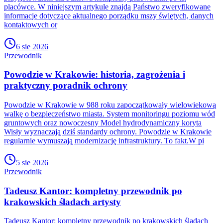
placówce. W niniejszym artykule znajdą Państwo zweryfikowane
informacje dotyczące aktualnego porządku mszy świętych, danych
kontaktowych or
6 sie 2026
Przewodnik
Powodzie w Krakowie: historia, zagrożenia i
praktyczny poradnik ochrony
Powodzie w Krakowie w 988 roku zapoczątkowały wielowiekową
walkę o bezpieczeństwo miasta. System monitoringu poziomu wód
gruntowych oraz nowoczesny Model hydrodynamiczny koryta
Wisły wyznaczają dziś standardy ochrony. Powodzie w Krakowie
regularnie wymuszają modernizację infrastruktury. To fakt.W pi
5 sie 2026
Przewodnik
Tadeusz Kantor: kompletny przewodnik po
krakowskich śladach artysty
Tadeusz Kantor: kompletny przewodnik po krakowskich śladach