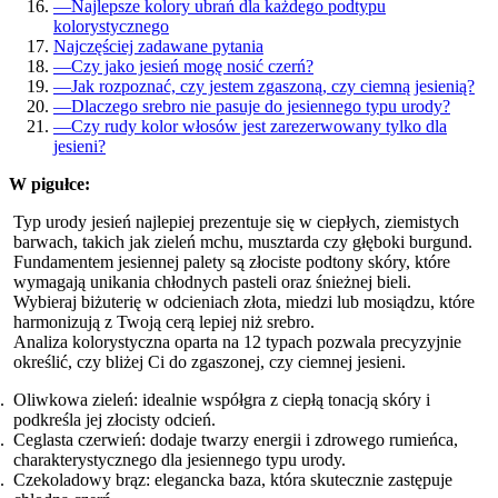
—
Najlepsze kolory ubrań dla każdego podtypu
kolorystycznego
Najczęściej zadawane pytania
—
Czy jako jesień mogę nosić czerń?
—
Jak rozpoznać, czy jestem zgaszoną, czy ciemną jesienią?
—
Dlaczego srebro nie pasuje do jesiennego typu urody?
—
Czy rudy kolor włosów jest zarezerwowany tylko dla
jesieni?
W pigułce:
Typ urody jesień najlepiej prezentuje się w ciepłych, ziemistych
barwach, takich jak zieleń mchu, musztarda czy głęboki burgund.
Fundamentem jesiennej palety są złociste podtony skóry, które
wymagają unikania chłodnych pasteli oraz śnieżnej bieli.
Wybieraj biżuterię w odcieniach złota, miedzi lub mosiądzu, które
harmonizują z Twoją cerą lepiej niż srebro.
Analiza kolorystyczna oparta na 12 typach pozwala precyzyjnie
określić, czy bliżej Ci do zgaszonej, czy ciemnej jesieni.
Oliwkowa zieleń: idealnie współgra z ciepłą tonacją skóry i
podkreśla jej złocisty odcień.
Ceglasta czerwień: dodaje twarzy energii i zdrowego rumieńca,
charakterystycznego dla jesiennego typu urody.
Czekoladowy brąz: elegancka baza, która skutecznie zastępuje