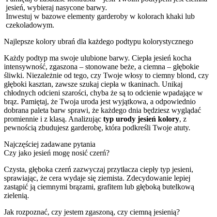
jesień, wybieraj nasycone barwy.
Inwestuj w bazowe elementy garderoby w kolorach khaki lub
czekoladowym.
Najlepsze kolory ubrań dla każdego podtypu kolorystycznego
Każdy podtyp ma swoje ulubione barwy. Ciepła jesień kocha
intensywność, zgaszona – stonowane beże, a ciemna – głębokie
śliwki. Niezależnie od tego, czy Twoje włosy to ciemny blond, czy
głęboki kasztan, zawsze szukaj ciepła w tkaninach. Unikaj
chłodnych odcieni szarości, chyba że są to odcienie wpadające w
brąz. Pamiętaj, że Twoja uroda jest wyjątkowa, a odpowiednio
dobrana paleta barw sprawi, że każdego dnia będziesz wyglądać
promiennie i z klasą. Analizując
typ urody jesień kolory
, z
pewnością zbudujesz garderobę, która podkreśli Twoje atuty.
Najczęściej zadawane pytania
Czy jako jesień mogę nosić czerń?
Czysta, głęboka czerń zazwyczaj przytłacza ciepły typ jesieni,
sprawiając, że cera wydaje się ziemista. Zdecydowanie lepiej
zastąpić ją ciemnymi brązami, grafitem lub głęboką butelkową
zielenią.
Jak rozpoznać, czy jestem zgaszoną, czy ciemną jesienią?