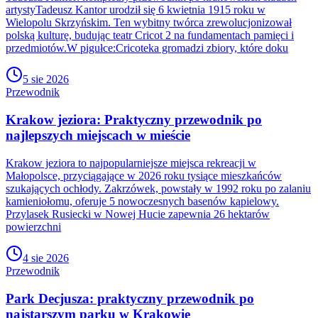
artystyTadeusz Kantor urodził się 6 kwietnia 1915 roku w
Wielopolu Skrzyńskim. Ten wybitny twórca zrewolucjonizował
polską kulturę, budując teatr Cricot 2 na fundamentach pamięci i
przedmiotów.W pigułce:Cricoteka gromadzi zbiory, które doku
5 sie 2026
Przewodnik
Krakow jeziora: Praktyczny przewodnik po
najlepszych miejscach w mieście
Krakow jeziora to najpopularniejsze miejsca rekreacji w
Małopolsce, przyciągające w 2026 roku tysiące mieszkańców
szukających ochłody. Zakrzówek, powstały w 1992 roku po zalaniu
kamieniołomu, oferuje 5 nowoczesnych basenów kąpielowy.
Przylasek Rusiecki w Nowej Hucie zapewnia 26 hektarów
powierzchni
4 sie 2026
Przewodnik
Park Decjusza: praktyczny przewodnik po
najstarszym parku w Krakowie