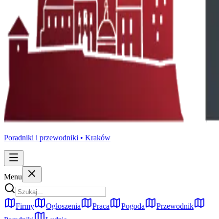
Poradniki i przewodniki •
Kraków
Menu
Firmy
Ogłoszenia
Praca
Pogoda
Przewodnik