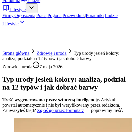
Poradniki
Ludzie
Lifestyle
Firmy
|
Ogłoszenia
|
Praca
|
Pogoda
|
Przewodnik
|
Poradniki
|
Ludzie
|
Lifestyle
|
Strona główna
Zdrowie i uroda
Typ urody jesień kolory:
analiza, podział na 12 typów i jak dobrać barwy
Zdrowie i uroda
7 maja 2026
Typ urody jesień kolory: analiza, podział
na 12 typów i jak dobrać barwy
Treść wygenerowana przez sztuczną inteligencję.
Artykuł
powstał automatycznie i nie był weryfikowany przez redaktora.
Zauważyłeś błąd?
Zgłoś go przez formularz
— poprawimy treść.