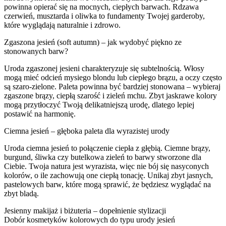
powinna opierać się na mocnych, ciepłych barwach. Rdzawa
czerwień, musztarda i oliwka to fundamenty Twojej garderoby,
które wyglądają naturalnie i zdrowo.
Zgaszona jesień (soft autumn) – jak wydobyć piękno ze
stonowanych barw?
Uroda zgaszonej jesieni charakteryzuje się subtelnością. Włosy
mogą mieć odcień mysiego blondu lub ciepłego brązu, a oczy często
są szaro-zielone. Paleta powinna być bardziej stonowana – wybieraj
zgaszone brązy, ciepłą szarość i zieleń mchu. Zbyt jaskrawe kolory
mogą przytłoczyć Twoją delikatniejszą urodę, dlatego lepiej
postawić na harmonię.
Ciemna jesień – głęboka paleta dla wyrazistej urody
Uroda ciemna jesień to połączenie ciepła z głębią. Ciemne brązy,
burgund, śliwka czy butelkowa zieleń to barwy stworzone dla
Ciebie. Twoja natura jest wyrazista, więc nie bój się nasyconych
kolorów, o ile zachowują one ciepłą tonację. Unikaj zbyt jasnych,
pastelowych barw, które mogą sprawić, że będziesz wyglądać na
zbyt bladą.
Jesienny makijaż i biżuteria – dopełnienie stylizacji
Dobór kosmetyków kolorowych do typu urody jesień