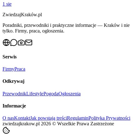
1 sie
ZwiedzajKraków.pl
Poradniki, przewodniki i praktyczne informacje — Kraków i nie
tylko. Firmy, praca, ogłoszenia.
Serwis
Firmy
Praca
Odkrywaj
Przewodnik
Lifestyle
Pogoda
Ogłoszenia
Informacje
O nas
Kontakt
Jak powstają treści
Regulamin
Polityka Prywatności
zwiedzajkrakow.pl
2026
©
Wszelkie Prawa Zastrzeżone