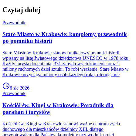
Czytaj dalej
Przewodnik
Stare Miasto w Krakowie: kompletny przewodnik
po pomniku historii
Stare Miasto w Krakowie stanowi unikatowy pomnik historii
wpisany na listę światowego dziedzictwa UNESCO w 1978 roku.
Każdy turysta doceni tutaj 331 zabytkowych kamienic oraz 2
miliony ruchomych dzieł sztuki. To robi wrażenie. Stare Miasto w
Krakowie przyciąga miliony osób każdego roku, oferując nie
6 sie 2026
Przewodnik
Kościół św. Kingi w Krakowie: Poradnik dla
parafian i turystów
Kościół św. Kingi w Krakowie stanowi ważne centrum życia
duchowego dla mieszkańców dzielnicy XIII, dlatego
przygotowałem dla Państwa kompletny przewodnik po tej