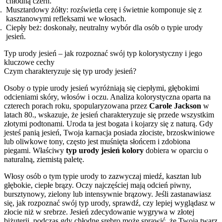
chłodną czerń.
Musztardowy żółty: rozświetla cerę i świetnie komponuje się z
kasztanowymi refleksami we włosach.
Ciepły beż: doskonały, neutralny wybór dla osób o typie urody
jesień.
Typ urody jesień – jak rozpoznać swój typ kolorystyczny i jego
kluczowe cechy
Czym charakteryzuje się typ urody jesień?
Osoby o typie urody jesień wyróżniają się ciepłymi, głębokimi
odcieniami skóry, włosów i oczu. Analiza kolorystyczna oparta na
czterech porach roku, spopularyzowana przez
Carole Jackson
w
latach 80., wskazuje, że jesień charakteryzuje się przede wszystkim
złotymi podtonami. Uroda ta jest bogata i kojarzy się z naturą. Gdy
jesteś panią jesień, Twoja karnacja posiada złociste, brzoskwiniowe
lub oliwkowe tony, często jest muśnięta słońcem i zdobiona
piegami. Właściwy
typ urody jesień kolory
dobiera w oparciu o
naturalną, ziemistą paletę.
Włosy osób o tym typie urody to zazwyczaj miedź, kasztan lub
głębokie, ciepłe brązy. Oczy najczęściej mają odcień piwny,
bursztynowy, zielony lub intensywnie brązowy. Jeśli zastanawiasz
się, jak rozpoznać swój typ urody, sprawdź, czy lepiej wyglądasz w
złocie niż w srebrze. Jesień zdecydowanie wygrywa w złotej
biżuterii, podczas gdy chłodne srebro może sprawić, że Twoja twarz