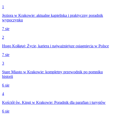
1
Jeziora w Krakowie: aktualne kąpieliska i praktyczny poradnik
wypoczynku
7 sie
2
Hugo Kołłątaj: Życie, kariera i najważniejsze osiągnięcia w Polsce
7 sie
3
Stare Miasto w Krakowie: kompletny przewodnik po pomniku
historii
6 sie
4
Kościół św. Kingi w Krakowie: Poradnik dla parafian i turystów
6 sie