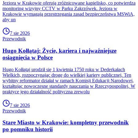
Jeziora w Krakowie oferują zróżnicowane kąpielisko, co potwierdza
monitoring wizyjny CCTV w Parku Zakrzówek. Jeziora w
Krakowie wymagają przestrzegania zasad bezpieczeństwa MSWiA,
aby un
7 sie 2026
Przewodnik
Hugo Kołłątaj: Życie, kariera i najważniejsze
osiągnięcia w Polsce
Hugo Kołłątaj urodził się 1 kwietnia 1750 roku w Dederkałach
Wielkich, rozpoczynając drogę do wielkiej kariery publicznej. Ten
wybitny reformator działał w ramach Komisji Edukacji Narodowej,
kształtując nowoczesne standardy nauczania w Rzeczypospolitej. W
praktyce jego działalność polityczna zrewolu
7 sie 2026
Przewodnik
Stare Miasto w Krakowie: kompletny przewodnik
po pomniku historii