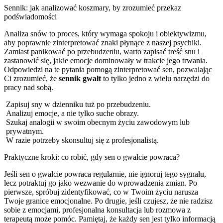
Sennik: jak analizować koszmary, by zrozumieć przekaz
podświadomości
Analiza snów to proces, który wymaga spokoju i obiektywizmu,
aby poprawnie zinterpretować znaki płynące z naszej psychiki.
Zamiast panikować po przebudzeniu, warto zapisać treść snu i
zastanowić się, jakie emocje dominowały w trakcie jego trwania.
Odpowiedzi na te pytania pomogą zinterpretować sen, pozwalając
Ci zrozumieć, że
sennik gwałt
to tylko jedno z wielu narzędzi do
pracy nad sobą.
Zapisuj sny w dzienniku tuż po przebudzeniu.
Analizuj emocje, a nie tylko suche obrazy.
Szukaj analogii w swoim obecnym życiu zawodowym lub
prywatnym.
W razie potrzeby skonsultuj się z profesjonalistą.
Praktyczne kroki: co robić, gdy sen o gwałcie powraca?
Jeśli sen o gwałcie powraca regularnie, nie ignoruj tego sygnału,
lecz potraktuj go jako wezwanie do wprowadzenia zmian. Po
pierwsze, spróbuj zidentyfikować, co w Twoim życiu narusza
Twoje granice emocjonalne. Po drugie, jeśli czujesz, że nie radzisz
sobie z emocjami, profesjonalna konsultacja lub rozmowa z
terapeutą może pomóc. Pamiętaj, że każdy sen jest tylko informacją