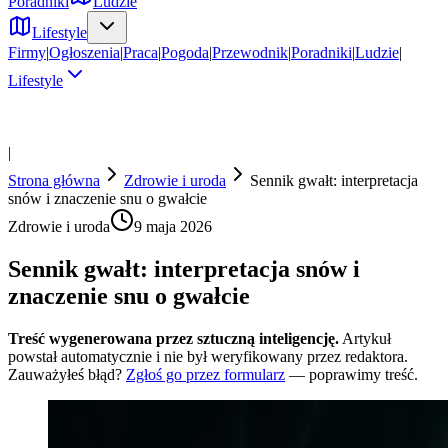
Poradniki
Ludzie
Lifestyle
Firmy
|
Ogłoszenia
|
Praca
|
Pogoda
|
Przewodnik
|
Poradniki
|
Ludzie
|
Lifestyle
|
Strona główna
Zdrowie i uroda
Sennik gwałt: interpretacja
snów i znaczenie snu o gwałcie
Zdrowie i uroda
9 maja 2026
Sennik gwałt: interpretacja snów i
znaczenie snu o gwałcie
Treść wygenerowana przez sztuczną inteligencję.
Artykuł
powstał automatycznie i nie był weryfikowany przez redaktora.
Zauważyłeś błąd?
Zgłoś go przez formularz
— poprawimy treść.