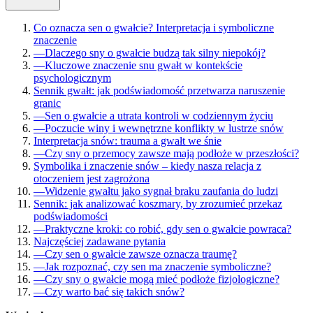
Co oznacza sen o gwałcie? Interpretacja i symboliczne
znaczenie
—
Dlaczego sny o gwałcie budzą tak silny niepokój?
—
Kluczowe znaczenie snu gwałt w kontekście
psychologicznym
Sennik gwałt: jak podświadomość przetwarza naruszenie
granic
—
Sen o gwałcie a utrata kontroli w codziennym życiu
—
Poczucie winy i wewnętrzne konflikty w lustrze snów
Interpretacja snów: trauma a gwałt we śnie
—
Czy sny o przemocy zawsze mają podłoże w przeszłości?
Symbolika i znaczenie snów – kiedy nasza relacja z
otoczeniem jest zagrożona
—
Widzenie gwałtu jako sygnał braku zaufania do ludzi
Sennik: jak analizować koszmary, by zrozumieć przekaz
podświadomości
—
Praktyczne kroki: co robić, gdy sen o gwałcie powraca?
Najczęściej zadawane pytania
—
Czy sen o gwałcie zawsze oznacza traumę?
—
Jak rozpoznać, czy sen ma znaczenie symboliczne?
—
Czy sny o gwałcie mogą mieć podłoże fizjologiczne?
—
Czy warto bać się takich snów?