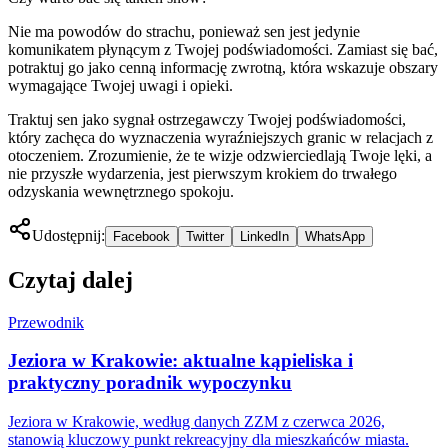
Nie ma powodów do strachu, ponieważ sen jest jedynie
komunikatem płynącym z Twojej podświadomości. Zamiast się bać,
potraktuj go jako cenną informację zwrotną, która wskazuje obszary
wymagające Twojej uwagi i opieki.
Traktuj sen jako sygnał ostrzegawczy Twojej podświadomości,
który zachęca do wyznaczenia wyraźniejszych granic w relacjach z
otoczeniem. Zrozumienie, że te wizje odzwierciedlają Twoje lęki, a
nie przyszłe wydarzenia, jest pierwszym krokiem do trwałego
odzyskania wewnętrznego spokoju.
Udostępnij:
Facebook
Twitter
LinkedIn
WhatsApp
Czytaj dalej
Przewodnik
Jeziora w Krakowie: aktualne kąpieliska i
praktyczny poradnik wypoczynku
Jeziora w Krakowie, według danych ZZM z czerwca 2026,
stanowią kluczowy punkt rekreacyjny dla mieszkańców miasta.