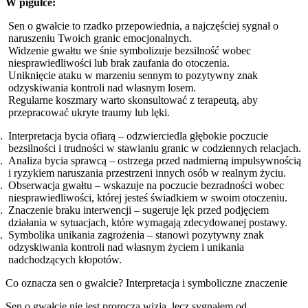
W pigułce:
Sen o gwałcie to rzadko przepowiednia, a najczęściej sygnał o
naruszeniu Twoich granic emocjonalnych.
Widzenie gwałtu we śnie symbolizuje bezsilność wobec
niesprawiedliwości lub brak zaufania do otoczenia.
Uniknięcie ataku w marzeniu sennym to pozytywny znak
odzyskiwania kontroli nad własnym losem.
Regularne koszmary warto skonsultować z terapeutą, aby
przepracować ukryte traumy lub lęki.
Interpretacja bycia ofiarą – odzwierciedla głębokie poczucie
bezsilności i trudności w stawianiu granic w codziennych relacjach.
Analiza bycia sprawcą – ostrzega przed nadmierną impulsywnością
i ryzykiem naruszania przestrzeni innych osób w realnym życiu.
Obserwacja gwałtu – wskazuje na poczucie bezradności wobec
niesprawiedliwości, której jesteś świadkiem w swoim otoczeniu.
Znaczenie braku interwencji – sugeruje lęk przed podjęciem
działania w sytuacjach, które wymagają zdecydowanej postawy.
Symbolika unikania zagrożenia – stanowi pozytywny znak
odzyskiwania kontroli nad własnym życiem i unikania
nadchodzących kłopotów.
Co oznacza sen o gwałcie? Interpretacja i symboliczne znaczenie
Sen o gwałcie nie jest proroczą wizją, lecz sygnałem od