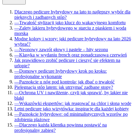
Dlaczego pedicure hybrydowy na lato to najlepszy wybór dla
pięknych i zadbanych stóp?
—
Trwałość stylizacji jako klucz do wakacyjnego komfortu
—
Zalety lakieru hybrydowego w starciu z piaskiem i wodą
morską
Modne kolory i wzory: jaki pedicure hybrydowy na lato 2026
wybrać?
—
Neonowy zawrót głowy i pastele – hity sezonu
—
Klasyka w wydaniu french oraz ponadczasowa czerwień
Jak prawidłowo zrobić pedicure i cieszyć się efektem na
urlopie?
—
Domowy pedicure hybrydowy krok po kroku:
profesjonalne wykonanie
—
Paznokcie u nóg pod kontrolą: jak dbać o trwałość
Pielęgnacja stóp latem: jak utrzymać zadbane stopy?
—
Ochrona UV i nawilżenie, czyli jak sprawić, by lakier nie
blakł
—
Wskazówki ekspertów: jak reagować na chlor i słoną wodę
Letni pedicure jako wizytówka: inspiracje dla każdej kobiety
—
Paznokcie hybrydowe: od minimalistycznych wzorów po
zdobienia plażowe
—
Dlaczego każda klientka powinna postawić na
profesjonalny zabieg?