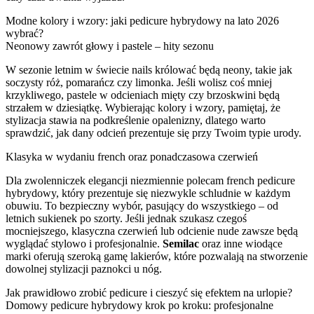
Modne kolory i wzory: jaki pedicure hybrydowy na lato 2026
wybrać?
Neonowy zawrót głowy i pastele – hity sezonu
W sezonie letnim w świecie nails królować będą neony, takie jak
soczysty róż, pomarańcz czy limonka. Jeśli wolisz coś mniej
krzykliwego, pastele w odcieniach mięty czy brzoskwini będą
strzałem w dziesiątkę. Wybierając kolory i wzory, pamiętaj, że
stylizacja stawia na podkreślenie opalenizny, dlatego warto
sprawdzić, jak dany odcień prezentuje się przy Twoim typie urody.
Klasyka w wydaniu french oraz ponadczasowa czerwień
Dla zwolenniczek elegancji niezmiennie polecam french pedicure
hybrydowy, który prezentuje się niezwykle schludnie w każdym
obuwiu. To bezpieczny wybór, pasujący do wszystkiego – od
letnich sukienek po szorty. Jeśli jednak szukasz czegoś
mocniejszego, klasyczna czerwień lub odcienie nude zawsze będą
wyglądać stylowo i profesjonalnie.
Semilac
oraz inne wiodące
marki oferują szeroką gamę lakierów, które pozwalają na stworzenie
dowolnej stylizacji paznokci u nóg.
Jak prawidłowo zrobić pedicure i cieszyć się efektem na urlopie?
Domowy pedicure hybrydowy krok po kroku: profesjonalne