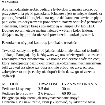
wykonanie
Aby samodzielnie zrobić pedicure hybrydowy, musisz zacząć od
przygotowania płytki paznokcia. Kluczowe jest usunięcie skórek za
pomocą frezarki lub cążek, a następnie delikatne zmatowienie płytki
pilnikiem. Po oczyszczeniu powierzchni należy odtłuścić paznokieć
cleanerem, nałożyć bazę i utwardzić ją w lampie UV lub LED.
Dopiero po tym etapie można nałożyć wybrany kolor lakieru,
dbając o to, by produkt nie zalał powierzchni wokół paznokci.
Paznokcie u nóg pod kontrolą: jak dbać o trwałość
Trwałość zależy nie tylko od jakości lakieru, ale także od techniki
aplikacji. Pamiętaj, aby każdą warstwę utwardzić zgodnie z czasem
zalecanym przez producenta. Na koniec koniecznie nałóż top coat,
który zabezpieczy paznokieć przed uszkodzeniami mechanicznymi.
Jeśli zauważysz pierwszy odprysk, nie próbuj go zrywać, lecz
zabezpiecz to miejsce, aby nie dopuścić do dalszego niszczenia
stylizacji.
METODA
TRWAŁOŚĆ
CZAS WYKONANIA
Pedicure klasyczny
3-5 dni
30 min
Pedicure hybrydowy
3-6 tygodni
60-90 min
Pielęgnacja stóp latem: jak utrzymać zadbane stopy?
Ochrona UV i nawilżenie, czyli jak sprawić, by lakier nie blakł