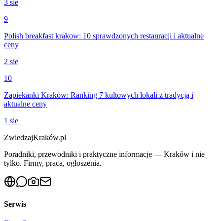
3 sie
9
Polish breakfast krakow: 10 sprawdzonych restauracji i aktualne
ceny
2 sie
10
Zapiekanki Kraków: Ranking 7 kultowych lokali z tradycją i
aktualne ceny
1 sie
ZwiedzajKraków.pl
Poradniki, przewodniki i praktyczne informacje — Kraków i nie
tylko. Firmy, praca, ogłoszenia.
Serwis