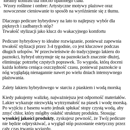
idealny kontrast dla mocno opalonego ciała.
Wzory roślinne i ombre: Artystyczne motywy plażowe oraz
nowoczesne cieniowanie to sposób na wyróżnienie się z tłumu.
Dlaczego pedicure hybrydowy na lato to najlepszy wybór dla
pięknych i zadbanych stóp?
Trwałość stylizacji jako klucz do wakacyjnego komfortu
Pedicure hybrydowy to idealne rozwiązanie, ponieważ zapewnia
trwałość stylizacji przez 3-4 tygodnie, co jest kluczowe podczas
długich urlopów. W przeciwieństwie do tradycyjnego lakieru do
paznokci, hybryd utrzymuje się na paznokciach znacznie dłużej,
eliminując potrzebę częstych poprawek. To wygoda, którą doceni
każda kobieta ceniąca oszczędność czasu, ponieważ paznokcie u
nóg wyglądają nienagannie nawet po wielu dniach intensywnego
plażowania.
Zalety lakieru hybrydowego w starciu z piaskiem i wodą morską
Kiedy pakujemy walizkę, najważniejsza jest odporność materiałów.
Lakier wykazuje niezwykłą wytrzymałość na piasek i wodę morską.
Po wyjściu z basenu warto jednak spłukać stopy czystą wodą, aby
zmyć chlor, który mógłby osłabić strukturę produktu. Stosując
wysokiej jakości produkty
, zyskujesz pewność, że Twój pedicure
nie będzie odpryskiwać, a wygląd stóp pozostanie estetyczny przez
cały czas trwania wyjazdu.