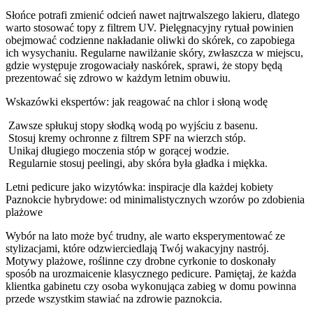
Słońce potrafi zmienić odcień nawet najtrwalszego lakieru, dlatego
warto stosować topy z filtrem UV. Pielęgnacyjny rytuał powinien
obejmować codzienne nakładanie oliwki do skórek, co zapobiega
ich wysychaniu. Regularne nawilżanie skóry, zwłaszcza w miejscu,
gdzie występuje zrogowaciały naskórek, sprawi, że stopy będą
prezentować się zdrowo w każdym letnim obuwiu.
Wskazówki ekspertów: jak reagować na chlor i słoną wodę
Zawsze spłukuj stopy słodką wodą po wyjściu z basenu.
Stosuj kremy ochronne z filtrem SPF na wierzch stóp.
Unikaj długiego moczenia stóp w gorącej wodzie.
Regularnie stosuj peelingi, aby skóra była gładka i miękka.
Letni pedicure jako wizytówka: inspiracje dla każdej kobiety
Paznokcie hybrydowe: od minimalistycznych wzorów po zdobienia
plażowe
Wybór na lato może być trudny, ale warto eksperymentować ze
stylizacjami, które odzwierciedlają Twój wakacyjny nastrój.
Motywy plażowe, roślinne czy drobne cyrkonie to doskonały
sposób na urozmaicenie klasycznego pedicure. Pamiętaj, że każda
klientka gabinetu czy osoba wykonująca zabieg w domu powinna
przede wszystkim stawiać na zdrowie paznokcia.