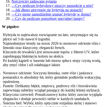
Najczęściej zadawane pytania
—
Czy pedicure hybrydowy niszczy paznokcie u nóg?
—
Jak długo utrzymuje się hybryda na stopach?
—
Czy mogę samodzielnie usunąć hybrydę w domu?
—
Czy do pedicure potrzebuję specjalnej lampy?
W pigułce:
Hybryda to najtrwalsze rozwiązanie na lato, utrzymujące się na
płytce od 3 do nawet 6 tygodni.
Najmodniejsze trendy na sezon 2026 to neonowe odcienie różu i
limonki oraz klasyczny, elegancki french.
Kluczem do trwałości jest stosowanie topów z filtrem UV, które
zapobiegają blaknięciu koloru na słońcu.
Po każdej kąpieli w basenie lub morzu spłucz stopy czystą wodą,
aby zmyć chlor i sól osłabiające lakier.
Neonowe odcienie: Soczysta limonka, ostre róże i jaskrawy
pomarańcz to absolutny hit, który genialnie podkreśla wakacyjną
opaleniznę.
Pastele: Delikatny błękit, miętowy, pudrowy róż i brzoskwinia
zapewniają subtelny wygląd pasujący do każdej letniej stylizacji.
Klasyczna czerwień: Ponadczasowy kolor, który zawsze wygląda
elegancko i dodaje pewności siebie w każdych sandałach.
Śnieżna biel: Wybór, który optycznie rozjaśnia skórę i stanowi