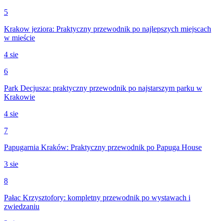
5
Krakow jeziora: Praktyczny przewodnik po najlepszych miejscach
w mieście
4 sie
6
Park Decjusza: praktyczny przewodnik po najstarszym parku w
Krakowie
4 sie
7
Papugarnia Kraków: Praktyczny przewodnik po Papuga House
3 sie
8
Pałac Krzysztofory: kompletny przewodnik po wystawach i
zwiedzaniu