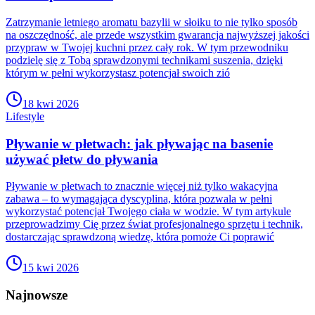
Zatrzymanie letniego aromatu bazylii w słoiku to nie tylko sposób
na oszczędność, ale przede wszystkim gwarancja najwyższej jakości
przypraw w Twojej kuchni przez cały rok. W tym przewodniku
podzielę się z Tobą sprawdzonymi technikami suszenia, dzięki
którym w pełni wykorzystasz potencjał swoich zió
18 kwi 2026
Lifestyle
Pływanie w płetwach: jak pływając na basenie
używać płetw do pływania
Pływanie w płetwach to znacznie więcej niż tylko wakacyjna
zabawa – to wymagająca dyscyplina, która pozwala w pełni
wykorzystać potencjał Twojego ciała w wodzie. W tym artykule
przeprowadzimy Cię przez świat profesjonalnego sprzętu i technik,
dostarczając sprawdzoną wiedzę, która pomoże Ci poprawić
15 kwi 2026
Najnowsze