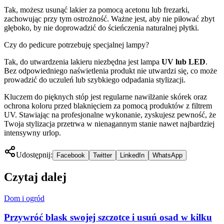
Tak, możesz usunąć lakier za pomocą acetonu lub frezarki,
zachowując przy tym ostrożność. Ważne jest, aby nie piłować zbyt
głęboko, by nie doprowadzić do ścieńczenia naturalnej płytki.
Czy do pedicure potrzebuję specjalnej lampy?
Tak, do utwardzenia lakieru niezbędna jest lampa
UV lub LED
.
Bez odpowiedniego naświetlenia produkt nie utwardzi się, co może
prowadzić do uczuleń lub szybkiego odpadania stylizacji.
Kluczem do pięknych stóp jest regularne nawilżanie skórek oraz
ochrona koloru przed blaknięciem za pomocą produktów z filtrem
UV. Stawiając na profesjonalne wykonanie, zyskujesz pewność, że
Twoja stylizacja przetrwa w nienagannym stanie nawet najbardziej
intensywny urlop.
Udostępnij:
Facebook
Twitter
LinkedIn
WhatsApp
Czytaj dalej
Dom i ogród
Przywróć blask swojej szczotce i usuń osad w kilku