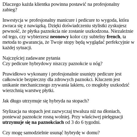
Dlaczego każda klientka powinna postawić na profesjonalny
zabieg?
Inwestycja w profesjonalny manicure i pedicure to wygoda, która
zwraca się z nawiązką. Dzięki doświadczeniu stylistki zyskujesz
pewność, że płytka paznokcia nie zostanie uszkodzona. Niezależnie
od tego, czy wybierzesz
neonowy
kolor czy subtelny
french
, ta
metoda to gwarancja, że Twoje stopy będą wyglądać perfekcyjnie w
każdej sytuacji.
Najczęściej zadawane pytania
Czy pedicure hybrydowy niszczy paznokcie u nóg?
Prawidłowo wykonany i profesjonalnie usunięty pedicure jest
całkowicie bezpieczny dla zdrowych paznokci. Kluczem jest
unikanie mechanicznego zrywania lakieru, co mogłoby uszkodzić
wierzchnią warstwę płytki.
Jak długo utrzymuje się hybryda na stopach?
Stylizacja na stopach jest zazwyczaj trwalsza niż na dłoniach,
ponieważ paznokcie rosną wolniej. Przy właściwej pielęgnacji
utrzymuje się na paznokciach
od 3 do 6 tygodni.
Czy mogę samodzielnie usunąć hybrydę w domu?