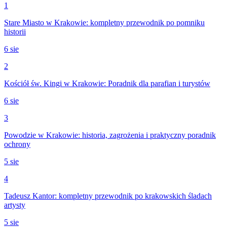
1
Stare Miasto w Krakowie: kompletny przewodnik po pomniku
historii
6 sie
2
Kościół św. Kingi w Krakowie: Poradnik dla parafian i turystów
6 sie
3
Powodzie w Krakowie: historia, zagrożenia i praktyczny poradnik
ochrony
5 sie
4
Tadeusz Kantor: kompletny przewodnik po krakowskich śladach
artysty
5 sie