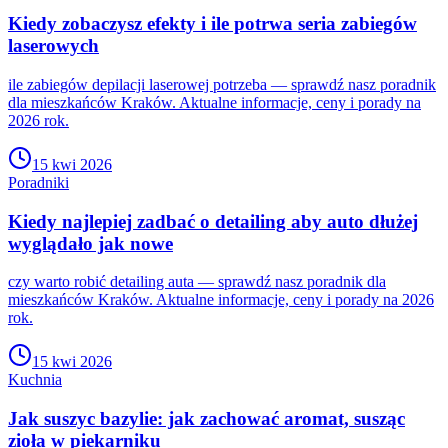
Kiedy zobaczysz efekty i ile potrwa seria zabiegów
laserowych
ile zabiegów depilacji laserowej potrzeba — sprawdź nasz poradnik
dla mieszkańców Kraków. Aktualne informacje, ceny i porady na
2026 rok.
15 kwi 2026
Poradniki
Kiedy najlepiej zadbać o detailing aby auto dłużej
wyglądało jak nowe
czy warto robić detailing auta — sprawdź nasz poradnik dla
mieszkańców Kraków. Aktualne informacje, ceny i porady na 2026
rok.
15 kwi 2026
Kuchnia
Jak suszyc bazylie: jak zachować aromat, susząc
zioła w piekarniku