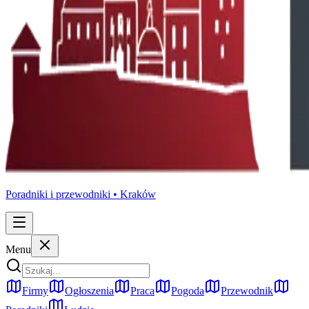
Poradniki i przewodniki •
Kraków
Menu
Firmy
Ogłoszenia
Praca
Pogoda
Przewodnik