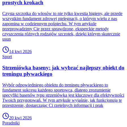
prostych krokach
Czysta szczotka do włosów to nie tylko kwestia higieny, ale przede
wszystkim fundament zdrowej pielęgnacji, o którym wielu z nas
zapomina w codziennym pośpiechu. W tym artykule
przeprowadzimy Cię przez sprawdzone, eksperckie metody
czyszczenia różnych rodzajów szczotek, dzięki którym skutecznie
usun
14 kwi 2026
Sport
Strzeniówka baseny: jak wybrać najlepszy obiekt do
treningu pływackiego
Wybór odpowiedniego obiektu do treningu pływackiego to
fundament sukcesu każdego sportowca, dlatego zrozumienie
specyfiki basenów typu strzeniówka jest kluczowe dla efektywności
Twoich przygotowań. W tym artykule wyjaśnię, jak funkcjonują te
przestrzenie, dostarczając Ci rzetelnych informacji i prak
20 kwi 2026
Poradniki