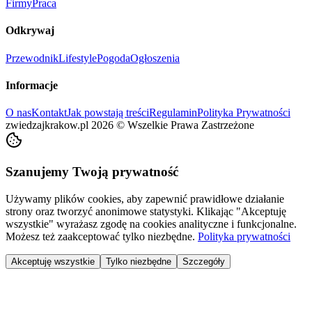
Firmy
Praca
Odkrywaj
Przewodnik
Lifestyle
Pogoda
Ogłoszenia
Informacje
O nas
Kontakt
Jak powstają treści
Regulamin
Polityka Prywatności
zwiedzajkrakow.pl
2026
©
Wszelkie Prawa Zastrzeżone
Szanujemy Twoją prywatność
Używamy plików cookies, aby zapewnić prawidłowe działanie
strony oraz tworzyć anonimowe statystyki. Klikając "Akceptuję
wszystkie" wyrażasz zgodę na cookies analityczne i funkcjonalne.
Możesz też zaakceptować tylko niezbędne.
Polityka prywatności
Akceptuję wszystkie
Tylko niezbędne
Szczegóły