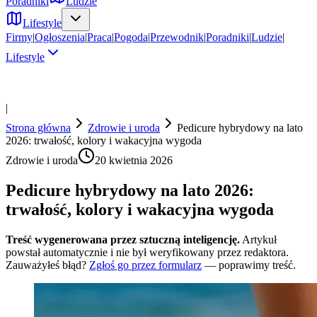
Poradniki
Ludzie
Lifestyle
Firmy
|
Ogłoszenia
|
Praca
|
Pogoda
|
Przewodnik
|
Poradniki
|
Ludzie
|
Lifestyle
|
Strona główna
Zdrowie i uroda
Pedicure hybrydowy na lato
2026: trwałość, kolory i wakacyjna wygoda
Zdrowie i uroda
20 kwietnia 2026
Pedicure hybrydowy na lato 2026:
trwałość, kolory i wakacyjna wygoda
Treść wygenerowana przez sztuczną inteligencję.
Artykuł
powstał automatycznie i nie był weryfikowany przez redaktora.
Zauważyłeś błąd?
Zgłoś go przez formularz
— poprawimy treść.