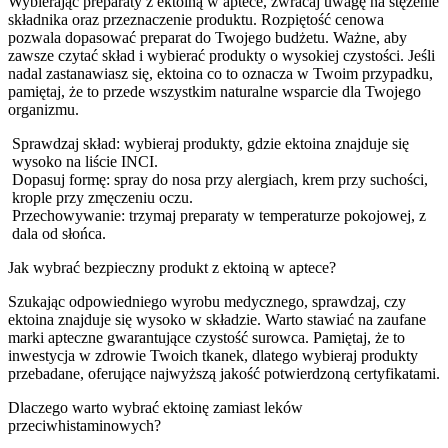
Wybierając preparaty z ektoiną w aptece, zwracaj uwagę na stężenie
składnika oraz przeznaczenie produktu. Rozpiętość cenowa
pozwala dopasować preparat do Twojego budżetu. Ważne, aby
zawsze czytać skład i wybierać produkty o wysokiej czystości. Jeśli
nadal zastanawiasz się, ektoina co to oznacza w Twoim przypadku,
pamiętaj, że to przede wszystkim naturalne wsparcie dla Twojego
organizmu.
Sprawdzaj skład: wybieraj produkty, gdzie ektoina znajduje się
wysoko na liście INCI.
Dopasuj formę: spray do nosa przy alergiach, krem przy suchości,
krople przy zmęczeniu oczu.
Przechowywanie: trzymaj preparaty w temperaturze pokojowej, z
dala od słońca.
Jak wybrać bezpieczny produkt z ektoiną w aptece?
Szukając odpowiedniego wyrobu medycznego, sprawdzaj, czy
ektoina znajduje się wysoko w składzie. Warto stawiać na zaufane
marki apteczne gwarantujące czystość surowca. Pamiętaj, że to
inwestycja w zdrowie Twoich tkanek, dlatego wybieraj produkty
przebadane, oferujące najwyższą jakość potwierdzoną certyfikatami.
Dlaczego warto wybrać ektoinę zamiast leków
przeciwhistaminowych?