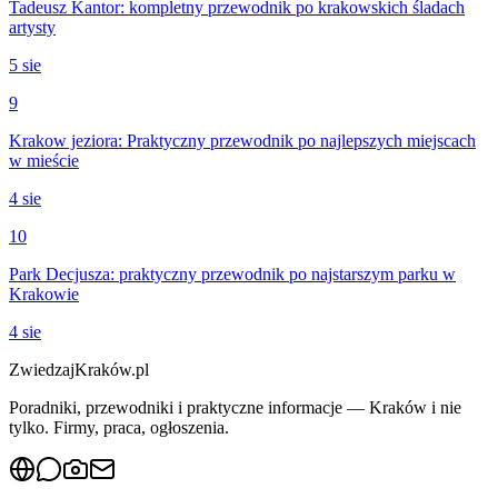
Tadeusz Kantor: kompletny przewodnik po krakowskich śladach
artysty
5 sie
9
Krakow jeziora: Praktyczny przewodnik po najlepszych miejscach
w mieście
4 sie
10
Park Decjusza: praktyczny przewodnik po najstarszym parku w
Krakowie
4 sie
ZwiedzajKraków.pl
Poradniki, przewodniki i praktyczne informacje — Kraków i nie
tylko. Firmy, praca, ogłoszenia.