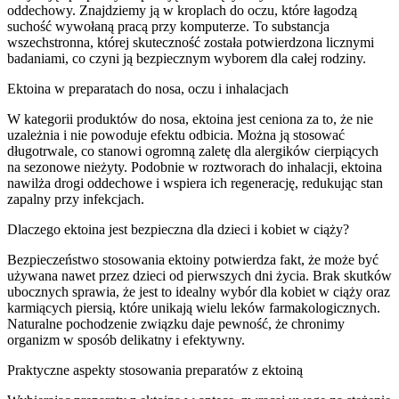
oddechowy. Znajdziemy ją w kroplach do oczu, które łagodzą
suchość wywołaną pracą przy komputerze. To substancja
wszechstronna, której skuteczność została potwierdzona licznymi
badaniami, co czyni ją bezpiecznym wyborem dla całej rodziny.
Ektoina w preparatach do nosa, oczu i inhalacjach
W kategorii produktów do nosa, ektoina jest ceniona za to, że nie
uzależnia i nie powoduje efektu odbicia. Można ją stosować
długotrwale, co stanowi ogromną zaletę dla alergików cierpiących
na sezonowe nieżyty. Podobnie w roztworach do inhalacji, ektoina
nawilża drogi oddechowe i wspiera ich regenerację, redukując stan
zapalny przy infekcjach.
Dlaczego ektoina jest bezpieczna dla dzieci i kobiet w ciąży?
Bezpieczeństwo stosowania ektoiny potwierdza fakt, że może być
używana nawet przez dzieci od pierwszych dni życia. Brak skutków
ubocznych sprawia, że jest to idealny wybór dla kobiet w ciąży oraz
karmiących piersią, które unikają wielu leków farmakologicznych.
Naturalne pochodzenie związku daje pewność, że chronimy
organizm w sposób delikatny i efektywny.
Praktyczne aspekty stosowania preparatów z ektoiną