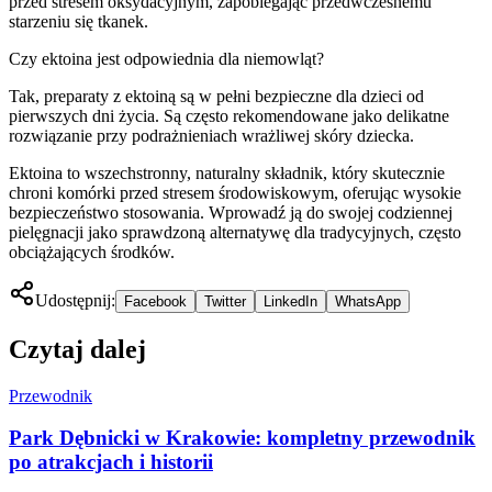
przed stresem oksydacyjnym, zapobiegając przedwczesnemu
starzeniu się tkanek.
Czy ektoina jest odpowiednia dla niemowląt?
Tak, preparaty z ektoiną są w pełni bezpieczne dla dzieci od
pierwszych dni życia. Są często rekomendowane jako delikatne
rozwiązanie przy podrażnieniach wrażliwej skóry dziecka.
Ektoina to wszechstronny, naturalny składnik, który skutecznie
chroni komórki przed stresem środowiskowym, oferując wysokie
bezpieczeństwo stosowania. Wprowadź ją do swojej codziennej
pielęgnacji jako sprawdzoną alternatywę dla tradycyjnych, często
obciążających środków.
Udostępnij:
Facebook
Twitter
LinkedIn
WhatsApp
Czytaj dalej
Przewodnik
Park Dębnicki w Krakowie: kompletny przewodnik
po atrakcjach i historii