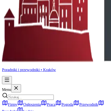
Poradniki i przewodniki •
Kraków
Menu
Firmy
Ogłoszenia
Praca
Pogoda
Przewodnik