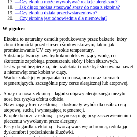
—
Czy ektoina może wywoływać reakcje alergiczne?
—
Jak długo można stosować spray do nosa z ektoiną?
—
Czy ektoina działa przeciwstarzeniowo?
—
Czy ektoina jest odpowiednia dla niemowląt?
W pigułce:
Ektoina to naturalny osmolit produkowany przez bakterie, który
chroni komórki przed stresem środowiskowym, takim jak
promieniowanie UV czy wysokie temperatury.
Substancja tworzy tzw. hydrokompleks wiążący wodę, co
skutecznie zapobiega przesuszeniu skóry i błon śluzowych.
Jest w pełni bezpieczna, nie uzależnia i może być stosowana nawet
u niemowląt oraz kobiet w ciąży.
Warto szukać jej w preparatach do nosa, oczu oraz kremach
regenerujących, szczególnie przy cerze alergicznej lub atopowej.
Spray do nosa z ektoiną – łagodzi objawy alergicznego nieżytu
nosa bez ryzyka efektu odbicia.
Nawilżający krem z ektoiną – doskonały wybór dla osób z cerą
atopową, suchą i wymagającą regeneracji.
Krople do oczu z ektoiną – przynoszą ulgę przy zaczerwienieniu i
pieczeniu wywołanym przez alergeny.
Pasty do gardła z ektoiną – tworzą warstwę ochronną, redukując
dyskomfort i podrażnienia śluzówki.