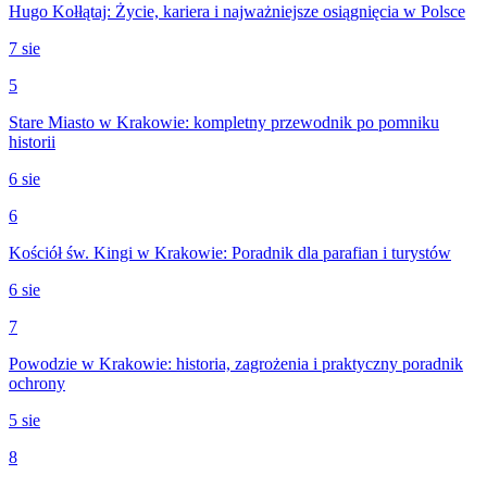
Hugo Kołłątaj: Życie, kariera i najważniejsze osiągnięcia w Polsce
7 sie
5
Stare Miasto w Krakowie: kompletny przewodnik po pomniku
historii
6 sie
6
Kościół św. Kingi w Krakowie: Poradnik dla parafian i turystów
6 sie
7
Powodzie w Krakowie: historia, zagrożenia i praktyczny poradnik
ochrony
5 sie
8