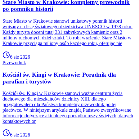
Stare Miasto w Krakowie: kompletny przewodnik
po pomniku historii
Stare Miasto w Krakowie stanowi unikatowy pomnik historii
wpisany na listę światowego dziedzictwa UNESCO w 1978 roku.
Każdy turysta doceni tutaj 331 zabytkowych kamienic oraz 2
miliony ruchomych dzieł sztuki. To robi wrażenie. Stare Miasto w
Krakowie przyciąga miliony osób każdego roku, oferując nie
6 sie 2026
Przewodnik
Kościół św. Kingi w Krakowie: Poradnik dla
parafian i turystów
Kościół św. Kingi w Krakowie stanowi ważne centrum życia
duchowego dla mieszkańców dzielnicy XIII, dlatego
przygotowałem dla Państwa kompletny przewodnik po tej
placówce. W niniejszym artykule znajdą Państwo zweryfikowane
informacje dotyczące aktualnego porządku mszy świętych, danych
kontaktowych or
6 sie 2026