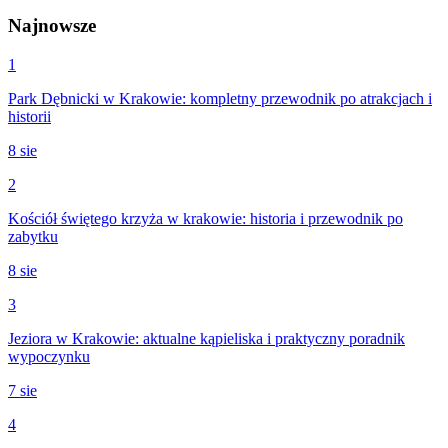
Najnowsze
1
Park Dębnicki w Krakowie: kompletny przewodnik po atrakcjach i
historii
8 sie
2
Kościół świętego krzyża w krakowie: historia i przewodnik po
zabytku
8 sie
3
Jeziora w Krakowie: aktualne kąpieliska i praktyczny poradnik
wypoczynku
7 sie
4