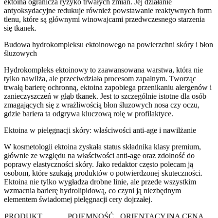
ektoina ogranicza ryzyko trwałych zmian. Jej działanie
antyoksydacyjne redukuje również powstawanie reaktywnych form
tlenu, które są głównymi winowajcami przedwczesnego starzenia
się tkanek.
Budowa hydrokompleksu ektoinowego na powierzchni skóry i błon
śluzowych
Hydrokompleks ektoinowy to zaawansowana warstwa, która nie
tylko nawilża, ale przeciwdziała procesom zapalnym. Tworząc
trwałą barierę ochronną, ektoina zapobiega przenikaniu alergenów i
zanieczyszczeń w głąb tkanek. Jest to szczególnie istotne dla osób
zmagających się z wrażliwością błon śluzowych nosa czy oczu,
gdzie bariera ta odgrywa kluczową rolę w profilaktyce.
Ektoina w pielęgnacji skóry: właściwości anti-age i nawilżanie
W kosmetologii ektoina zyskała status składnika klasy premium,
głównie ze względu na właściwości anti-age oraz zdolność do
poprawy elastyczności skóry. Jako redaktor często polecam ją
osobom, które szukają produktów o potwierdzonej skuteczności.
Ektoina nie tylko wygładza drobne linie, ale przede wszystkim
wzmacnia barierę hydrolipidową, co czyni ją niezbędnym
elementem świadomej pielęgnacji cery dojrzałej.
PRODUKT
POJEMNOŚĆ
ORIENTACYJNA CENA