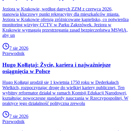
Jeziora w Krakowie, według danych ZZM z czerwca 2026,
stanowią kluczowy punkt rekreacyjny dla mieszkańców miasta.
Jeziora w Krakowie oferują zróżnicowane kąpielisko, co potwierdza
monitoring wizyjny CCTV w Parku Zakrzówek. Jeziora w
Krakowie wymagają przestrzegania zasad bezpieczeństwa MSWiA,
aby un
7 sie 2026
Przewodnik
Hugo Kołłątaj: Życie, kariera i najważniejsze
osiągnięcia w Polsce
Hugo Kołłątaj urodził się 1 kwietnia 1750 roku w Dederkałach
Wielkich, rozpoczynając drogę do wielkiej kariery publicznej. Ten
wybitny reformator działał w ramach Komisji Edukacji Narodowej,
kształtując nowoczesne standardy nauczania w Rzeczypospolitej. W
praktyce jego działalność polityczna zrewolu
7 sie 2026
Przewodnik