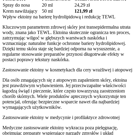
Spray do nosa
20 ml
24,29 zł
Krem nawilżający
50 ml
121,99 zł
Wpływ ektoiny na barierę hydrolipidową i redukcję TEWL
Kluczowym parametrem zdrowej skóry jest transepidermalna utrata
wody, znana jako TEWL. Ektoina skutecznie ogranicza ten proces,
zatrzymując wilgoć w głębszych warstwach naskórka i
wzmacniając naturalne funkcje ochronne bariery hydrolipidowej.
Dzięki temu skóra staje się bardziej odporna na wysuszenie, a
regularne stosowanie preparatów przynosi długotrwałe efekty w
postaci poprawy tekstury naskórka.
Zastosowanie ektoiny w kosmetykach dla cery wrażliwej i atopowej
Dla osób zmagających się z atopowym zapaleniem skóry, ektoina
jest prawdziwym wybawieniem. Jej przeciwzapalne właściwości
łagodzą świąd i pieczenie, które często towarzyszą zaostrzeniom
chorób skórnych. Wiele produktów aptecznych wykorzystuje ten
potencjał, oferując bezpieczne wsparcie nawet dla najbardziej
wymagających użytkowników.
Zastosowanie ektoiny w medycynie i profilaktyce zdrowotnej
Medyczne zastosowanie ektoiny wykracza poza pielęgnację,
obejmując preparaty wspierające narządy zmysłów i układ