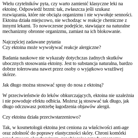
Wielu czytelników pyta, czy warto zamienić klasyczne leki na
ektoinę. Odpowiedź brzmi: tak, zwłaszcza jeśli szukasz
rozwiązania, które nie obciąża organizmu i nie wywołuje senności.
Ektoina działa miejscowo, nie wchodząc w reakcje chemiczne z
innymi lekami. To nowoczesne podejście, stawiające na naturalne
mechanizmy obronne organizmu, zamiast na ich blokowanie.
Najczęściej zadawane pytania
Czy ektoina może wywoływać reakcje alergiczne?
Badania naukowe nie wykazały dotychczas żadnych skutków
ubocznych stosowania ektoiny. Jest to substancja naturalna, bardzo
dobrze tolerowana nawet przez osoby o wyjątkowo wrażliwej
skórze.
Jak długo można stosować spray do nosa z ektoiną?
W przeciwieństwie do leków obkurczających, ektoina nie uzależnia
i nie powoduje efektu odbicia. Możesz ją stosować tak długo, jak
długo odczuwasz potrzebę łagodzenia objawów alergii.
Czy ektoina działa przeciwstarzeniowo?
Tak, w kosmetologii ektoina jest ceniona za właściwości anti-age
oraz zdolność do poprawy elastyczności skóry. Chroni komórki