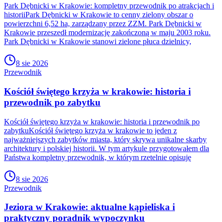
Park Dębnicki w Krakowie: kompletny przewodnik po atrakcjach i
historiiPark Dębnicki w Krakowie to cenny zielony obszar o
powierzchni 6,52 ha, zarządzany przez ZZM. Park Dębnicki w
Krakowie przeszedł modernizację zakończoną w maju 2003 roku.
Park Dębnicki w Krakowie stanowi zielone płuca dzielnicy,
8 sie 2026
Przewodnik
Kościół świętego krzyża w krakowie: historia i
przewodnik po zabytku
Kościół świętego krzyża w krakowie: historia i przewodnik po
zabytkuKościół świętego krzyża w krakowie to jeden z
najważniejszych zabytków miasta, który skrywa unikalne skarby
architektury i polskiej historii. W tym artykule przygotowałem dla
Państwa kompletny przewodnik, w którym rzetelnie opisuję
8 sie 2026
Przewodnik
Jeziora w Krakowie: aktualne kąpieliska i
praktyczny poradnik wypoczynku