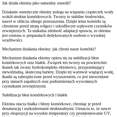
Jak działa ektoina jako naturalny osmolit?
Działanie osmotyczne ektoiny polega na wiązaniu cząsteczek wody
wokół struktur komórkowych. Tworzy to stabilne środowisko,
nawet w obliczu silnego przesuszenia. Dzięki temu komórki są
chronione przed utratą wilgoci i szkodliwym wpływem czynników
zewnętrznych. Ta unikalna zdolność adaptacji sprawia, że ektoina
jest ceniona w preparatach dedykowanych osobom o wysokiej
wrażliwości.
Mechanizm działania ektoiny: jak chroni nasze komórki?
Mechanizm działania ektoiny opiera się na stabilizacji błon
komórkowych oraz białek. Związek ten tworzy na powierzchni
tkanek tak zwany hydrokompleks ektoinowy, przypominający
niewidzialną, skuteczną barierę. Dzięki tej warstwie wiążącej wodę,
tkanki są zabezpieczone przed wysuszeniem, co jest nieocenione
przy stanach zapalnych oraz podrażnieniach wywołanych
czynnikami zewnętrznymi.
Stabilizacja błon komórkowych i białek
Ektoina otacza białka i błony komórkowe, chroniąc je przed
denaturacją i uszkodzeniami strukturalnymi. Oznacza to, że nawet
przy ekspozycji na wysokie temperatury czy promieniowanie UV,