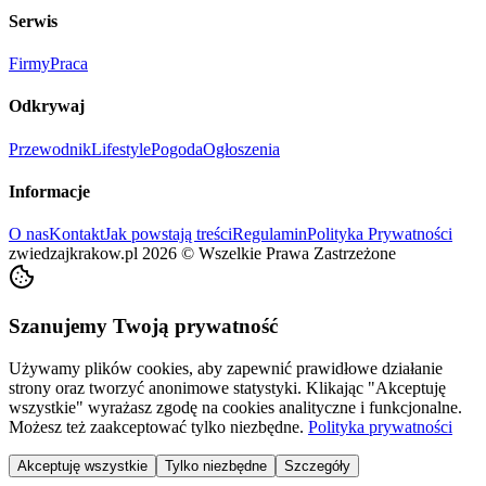
Serwis
Firmy
Praca
Odkrywaj
Przewodnik
Lifestyle
Pogoda
Ogłoszenia
Informacje
O nas
Kontakt
Jak powstają treści
Regulamin
Polityka Prywatności
zwiedzajkrakow.pl
2026
©
Wszelkie Prawa Zastrzeżone
Szanujemy Twoją prywatność
Używamy plików cookies, aby zapewnić prawidłowe działanie
strony oraz tworzyć anonimowe statystyki. Klikając "Akceptuję
wszystkie" wyrażasz zgodę na cookies analityczne i funkcjonalne.
Możesz też zaakceptować tylko niezbędne.
Polityka prywatności
Akceptuję wszystkie
Tylko niezbędne
Szczegóły