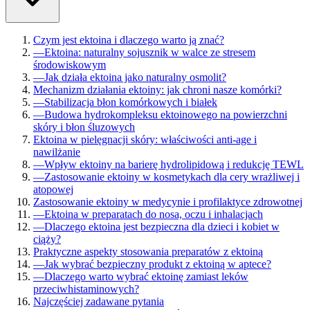
Czym jest ektoina i dlaczego warto ją znać?
—
Ektoina: naturalny sojusznik w walce ze stresem
środowiskowym
—
Jak działa ektoina jako naturalny osmolit?
Mechanizm działania ektoiny: jak chroni nasze komórki?
—
Stabilizacja błon komórkowych i białek
—
Budowa hydrokompleksu ektoinowego na powierzchni
skóry i błon śluzowych
Ektoina w pielęgnacji skóry: właściwości anti-age i
nawilżanie
—
Wpływ ektoiny na barierę hydrolipidową i redukcję TEWL
—
Zastosowanie ektoiny w kosmetykach dla cery wrażliwej i
atopowej
Zastosowanie ektoiny w medycynie i profilaktyce zdrowotnej
—
Ektoina w preparatach do nosa, oczu i inhalacjach
—
Dlaczego ektoina jest bezpieczna dla dzieci i kobiet w
ciąży?
Praktyczne aspekty stosowania preparatów z ektoiną
—
Jak wybrać bezpieczny produkt z ektoiną w aptece?
—
Dlaczego warto wybrać ektoinę zamiast leków
przeciwhistaminowych?
Najczęściej zadawane pytania