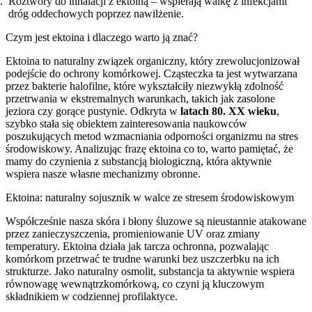
Roztwory do inhalacji z ektoiną – wspierają walkę z infekcjami
dróg oddechowych poprzez nawilżenie.
Czym jest ektoina i dlaczego warto ją znać?
Ektoina to naturalny związek organiczny, który zrewolucjonizował
podejście do ochrony komórkowej. Cząsteczka ta jest wytwarzana
przez bakterie halofilne, które wykształciły niezwykłą zdolność
przetrwania w ekstremalnych warunkach, takich jak zasolone
jeziora czy gorące pustynie. Odkryta w
latach 80. XX wieku
,
szybko stała się obiektem zainteresowania naukowców
poszukujących metod wzmacniania odporności organizmu na stres
środowiskowy. Analizując frazę ektoina co to, warto pamiętać, że
mamy do czynienia z substancją biologiczną, która aktywnie
wspiera nasze własne mechanizmy obronne.
Ektoina: naturalny sojusznik w walce ze stresem środowiskowym
Współcześnie nasza skóra i błony śluzowe są nieustannie atakowane
przez zanieczyszczenia, promieniowanie UV oraz zmiany
temperatury. Ektoina działa jak tarcza ochronna, pozwalając
komórkom przetrwać te trudne warunki bez uszczerbku na ich
strukturze. Jako naturalny osmolit, substancja ta aktywnie wspiera
równowagę wewnątrzkomórkową, co czyni ją kluczowym
składnikiem w codziennej profilaktyce.