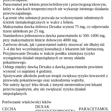
Paracetamol jest lekiem przeciwbólowym i przeciwgorączkowym,
który w dawkach terapeutycznych nie wykazuje istotnego działania
przeciwzapalnego.
Łączenie obu substancji pozwala na wykorzystanie odmiennych
ścieżek farmakologicznych w walce z bólem.
Maksymalna dawka dobowa Dexaku wynosi 75 mg, co odpowiada
trzem tabletkom po 25 mg.
Standardowa jednorazowa dawka paracetamolu to 500–1000 mg,
przy maksymalnym limicie dobowym 4000 mg.
Zarówno dexak, jak i paracetamol należy stosować nie dłużej niż
3–4 dni bez wcześniejszej konsultacji z lekarzem lub farmaceutą.
Przyjmowanie Dexaku w trakcie posiłku zmniejsza ryzyko
wystąpienia działań niepożądanych ze strony układu
pokarmowego.
Odstęp między dawką Dexaku a dawką paracetamolu powinien
wynosić co najmniej 4 godziny.
Spożywanie alkoholu podczas terapii zwiększa ryzyko krwawień z
przewodu pokarmowego oraz uszkodzenia wątroby.
Nie należy łączyć leku dexak z innymi niesteroidowymi lekami
przeciwzapalnymi, aby nie zwiększać ryzyka działań
niepożądanych.
Porównanie właściwości leków
DEXAK
CECHA
PARACETAMOL