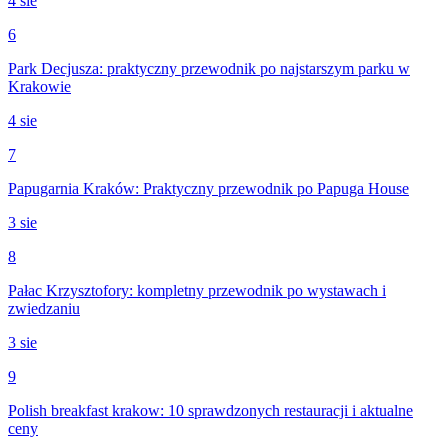
4 sie
6
Park Decjusza: praktyczny przewodnik po najstarszym parku w
Krakowie
4 sie
7
Papugarnia Kraków: Praktyczny przewodnik po Papuga House
3 sie
8
Pałac Krzysztofory: kompletny przewodnik po wystawach i
zwiedzaniu
3 sie
9
Polish breakfast krakow: 10 sprawdzonych restauracji i aktualne
ceny