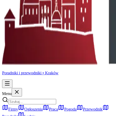
Poradniki i przewodniki •
Kraków
Menu
Firmy
Ogłoszenia
Praca
Pogoda
Przewodnik