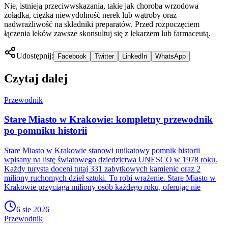
Nie, istnieją przeciwwskazania, takie jak choroba wrzodowa
żołądka, ciężka niewydolność nerek lub wątroby oraz
nadwrażliwość na składniki preparatów. Przed rozpoczęciem
łączenia leków zawsze skonsultuj się z lekarzem lub farmaceutą.
Udostępnij:
Facebook
Twitter
LinkedIn
WhatsApp
Czytaj dalej
Przewodnik
Stare Miasto w Krakowie: kompletny przewodnik
po pomniku historii
Stare Miasto w Krakowie stanowi unikatowy pomnik historii
wpisany na listę światowego dziedzictwa UNESCO w 1978 roku.
Każdy turysta doceni tutaj 331 zabytkowych kamienic oraz 2
miliony ruchomych dzieł sztuki. To robi wrażenie. Stare Miasto w
Krakowie przyciąga miliony osób każdego roku, oferując nie
6 sie 2026
Przewodnik