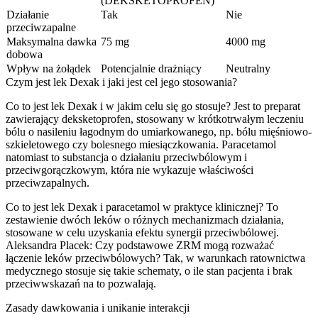
(DEKSKETOPROFEN)
Działanie
Tak
Nie
przeciwzapalne
Maksymalna dawka
75 mg
4000 mg
dobowa
Wpływ na żołądek
Potencjalnie drażniący
Neutralny
Czym jest lek Dexak i jaki jest cel jego stosowania?
Co to jest lek Dexak i w jakim celu się go stosuje? Jest to preparat
zawierający deksketoprofen, stosowany w krótkotrwałym leczeniu
bólu o nasileniu łagodnym do umiarkowanego, np. bólu mięśniowo-
szkieletowego czy bolesnego miesiączkowania. Paracetamol
natomiast to substancja o działaniu przeciwbólowym i
przeciwgorączkowym, która nie wykazuje właściwości
przeciwzapalnych.
Co to jest lek Dexak i paracetamol w praktyce klinicznej? To
zestawienie dwóch leków o różnych mechanizmach działania,
stosowane w celu uzyskania efektu synergii przeciwbólowej.
Aleksandra Placek: Czy podstawowe ZRM mogą rozważać
łączenie leków przeciwbólowych? Tak, w warunkach ratownictwa
medycznego stosuje się takie schematy, o ile stan pacjenta i brak
przeciwwskazań na to pozwalają.
Zasady dawkowania i unikanie interakcji