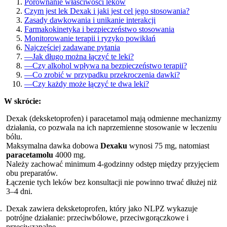
Porównanie właściwości leków
Czym jest lek Dexak i jaki jest cel jego stosowania?
Zasady dawkowania i unikanie interakcji
Farmakokinetyka i bezpieczeństwo stosowania
Monitorowanie terapii i ryzyko powikłań
Najczęściej zadawane pytania
—
Jak długo można łączyć te leki?
—
Czy alkohol wpływa na bezpieczeństwo terapii?
—
Co zrobić w przypadku przekroczenia dawki?
—
Czy każdy może łączyć te dwa leki?
W skrócie:
Dexak (deksketoprofen) i paracetamol mają odmienne mechanizmy
działania, co pozwala na ich naprzemienne stosowanie w leczeniu
bólu.
Maksymalna dawka dobowa
Dexaku
wynosi 75 mg, natomiast
paracetamolu
4000 mg.
Należy zachować minimum 4-godzinny odstęp między przyjęciem
obu preparatów.
Łączenie tych leków bez konsultacji nie powinno trwać dłużej niż
3–4 dni.
Dexak zawiera deksketoprofen, który jako NLPZ wykazuje
potrójne działanie: przeciwbólowe, przeciwgorączkowe i
przeciwzapalne.