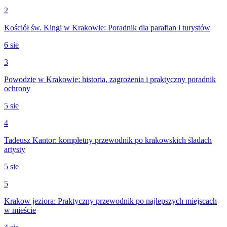
2
Kościół św. Kingi w Krakowie: Poradnik dla parafian i turystów
6 sie
3
Powodzie w Krakowie: historia, zagrożenia i praktyczny poradnik
ochrony
5 sie
4
Tadeusz Kantor: kompletny przewodnik po krakowskich śladach
artysty
5 sie
5
Krakow jeziora: Praktyczny przewodnik po najlepszych miejscach
w mieście