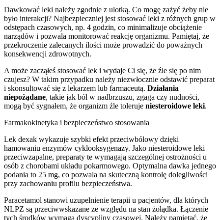
Dawkować leki należy zgodnie z ulotką. Co mogę zażyć żeby nie
było interakcji? Najbezpieczniej jest stosować leki z różnych grup w
odstępach czasowych, np. 4 godzin, co minimalizuje obciążenie
narządów i pozwala monitorować reakcję organizmu. Pamiętaj, że
przekroczenie zalecanych ilości może prowadzić do poważnych
konsekwencji zdrowotnych.
A może zacząłeś stosować lek i wydaje Ci się, że źle się po nim
czujesz? W takim przypadku należy niezwłocznie odstawić preparat
i skonsultować się z lekarzem lub farmaceutą.
Działania
niepożądane
, takie jak ból w nadbrzuszu, zgaga czy nudności,
mogą być sygnałem, że organizm źle toleruje
niesteroidowe leki
.
Farmakokinetyka i bezpieczeństwo stosowania
Lek dexak wykazuje szybki efekt przeciwbólowy dzięki
hamowaniu enzymów cyklooksygenazy. Jako niesteroidowe leki
przeciwzapalne, preparaty te wymagają szczególnej ostrożności u
osób z chorobami układu pokarmowego. Optymalna dawka jednego
podania to 25 mg, co pozwala na skuteczną kontrolę dolegliwości
przy zachowaniu profilu bezpieczeństwa.
Paracetamol stanowi uzupełnienie terapii u pacjentów, dla których
NLPZ są przeciwwskazane ze względu na stan żołądka. Łączenie
tych środków wymaga dyscypliny czasowej. Należy pamiętać, że