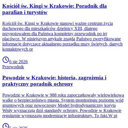
Kościół św. Kingi w Krakowie: Poradnik dla
parafian i turystów
Kościół św. Kingi w Krakowie stanowi ważne centrum życia
duchowego dla mieszkańców dzielnicy XIII, dlatego
przygotowałem dla Państwa kompletny przewodnik po tej
placówce. W niniejszym artykule znajdą Państwo zweryfikowane
informacje dotyczące aktualnego porządku mszy świętych, danych
kontaktowych or
6 sie 2026
Przewodnik
Powodzie w Krakowie: historia, zagrożenia i
praktyczny poradnik ochrony
Powodzie w Krakowie w 988 roku zapoczątkowały wielowiekową
walkę o bezpieczeństwo miasta. System monitoringu poziomu wód
gruntowych oraz nowoczesny Model hydrodynamiczny koryta
Wisły wyznaczają dziś standardy ochrony. Powodzie w Krakowie
regularnie wymuszają modernizację infrastruktury. To fakt.W pi