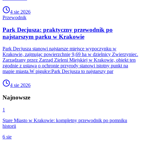
4 sie 2026
Przewodnik
Park Decjusza: praktyczny przewodnik po
najstarszym parku w Krakowie
Park Decjusza stanowi najstarsze miejsce wypoczynku w
Krakowie, zajmując powierzchnię 9,69 ha w dzielnicy Zwierzyniec.
Zarządzany przez Zarząd Zieleni Miejskiej w Krakowie, obiekt ten
zgodnie z ustawą o ochronie przyrody stanowi istotny punkt na
mapie miasta.W pigułce:Park Decjusza to najstarszy par
4 sie 2026
Najnowsze
1
Stare Miasto w Krakowie: kompletny przewodnik po pomniku
historii
6 sie