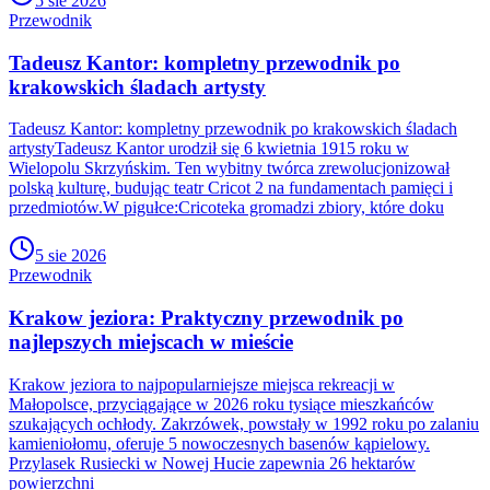
5 sie 2026
Przewodnik
Tadeusz Kantor: kompletny przewodnik po
krakowskich śladach artysty
Tadeusz Kantor: kompletny przewodnik po krakowskich śladach
artystyTadeusz Kantor urodził się 6 kwietnia 1915 roku w
Wielopolu Skrzyńskim. Ten wybitny twórca zrewolucjonizował
polską kulturę, budując teatr Cricot 2 na fundamentach pamięci i
przedmiotów.W pigułce:Cricoteka gromadzi zbiory, które doku
5 sie 2026
Przewodnik
Krakow jeziora: Praktyczny przewodnik po
najlepszych miejscach w mieście
Krakow jeziora to najpopularniejsze miejsca rekreacji w
Małopolsce, przyciągające w 2026 roku tysiące mieszkańców
szukających ochłody. Zakrzówek, powstały w 1992 roku po zalaniu
kamieniołomu, oferuje 5 nowoczesnych basenów kąpielowy.
Przylasek Rusiecki w Nowej Hucie zapewnia 26 hektarów
powierzchni