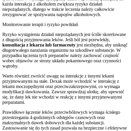
każda interakcja z alkoholem zwiększa ryzyko działań
niepożądanych, dlatego w trakcie leczenia należy całkowicie
zrezygnować ze spożywania napojów alkoholowych.
Monitorowanie terapii i ryzyko powikłań
Ryzyko wystąpienia działań niepożądanych jest ściśle skorelowane
z długością przyjmowania leków. Jeśli ból jest przewlekły,
konsultacja z lekarza lub farmaceuty
jest niezbędna, aby uniknąć
długotrwałego narażania organizmu na szkodliwe substancje. W
przypadku łączenia tych preparatów należy zachować czujność
wobec objawów ze strony układu pokarmowego oraz czynności
wątroby.
Warto również zwrócić uwagę na interakcje z innymi lekami
przyjmowanymi na stałe. Dexak może wchodzić w interakcję z
lekami moczopędnymi oraz przeciwzakrzepowymi, co wymaga
modyfikacji dawkowania. Zawsze sprawdzaj ulotkę, aby upewnić
się, że dany lek nie wchodzi w reakcję z innymi przyjmowanymi
preparatami.
Prawidłowe łączenie leków przeciwbólowych wymaga ścisłego
przestrzegania 4-godzinnych odstępów czasowych oraz
maksymalnych dawek dobowych dla każdej substancji.
Zastosowanie się do tych zasad pozwala na bezpieczne i efektywne