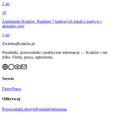
2 sie
10
Zapiekanki Kraków: Ranking 7 kultowych lokali z tradycją i
aktualne ceny
1 sie
ZwiedzajKraków.pl
Poradniki, przewodniki i praktyczne informacje — Kraków i nie
tylko. Firmy, praca, ogłoszenia.
Serwis
Firmy
Praca
Odkrywaj
Przewodnik
Lifestyle
Pogoda
Ogłoszenia